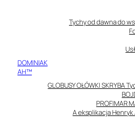
Przejdź
do
Tychy od dawna do w
treści
F
Usł
DOMINIAK
AH™
GLOBUSY OŁÓWKI SKRYBA Ty
BOJ
PROFIMAR M
A eksplikacja Henryk