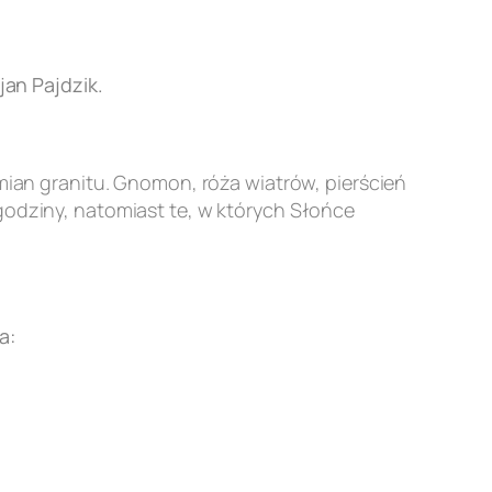
an Pajdzik.
an granitu. Gnomon, róża wiatrów, pierścień
godziny, natomiast te, w których Słońce
a: