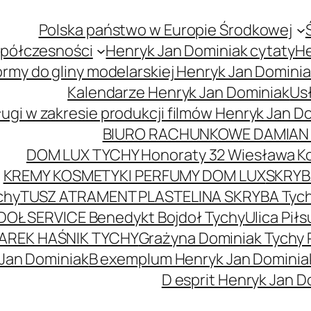
Polska państwo w Europie Środkowej
spółczesności
Henryk Jan Dominiak cytaty
He
ormy do gliny modelarskiej Henryk Jan Domini
Kalendarze Henryk Jan Dominiak
Usł
ugi w zakresie produkcji filmów Henryk Jan D
BIURO RACHUNKOWE DAMIAN 
DOM LUX TYCHY Honoraty 32 Wiesława K
KREMY KOSMETYKI PERFUMY DOM LUX
SKRYBA
chy
TUSZ ATRAMENT PLASTELINA SKRYBA Tyc
DOŁ SERVICE Benedykt Bojdoł Tychy
Ulica Pi
AREK HAŚNIK TYCHY
Grażyna Dominiak Tychy 
 Jan Dominiak
B exemplum Henryk Jan Dominia
D esprit Henryk Jan D