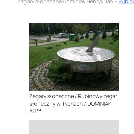
Zegary słoneczne Dominiak Henryk Jan –
Rubin
.
Zegary słoneczne / Rubinowy zegar
słoneczny w Tychach / DOMINIAK
AH™