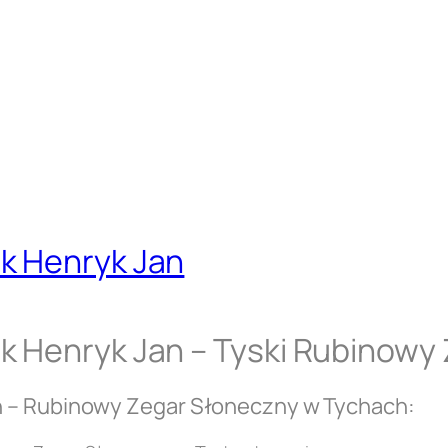
k Henryk Jan
k Henryk Jan – Tyski Rubinowy
n – Rubinowy Zegar Słoneczny w Tychach: