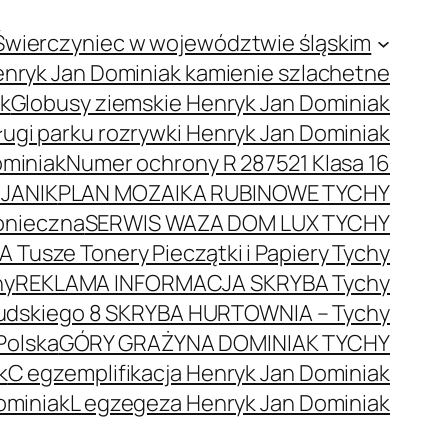
Świerczyniec w województwie śląskim
nryk Jan Dominiak kamienie szlachetne
ak
Globusy ziemskie Henryk Jan Dominiak
ugi parku rozrywki Henryk Jan Dominiak
ominiak
Numer ochrony R 287521 Klasa 16
JANIK
PLAN MOZAIKA RUBINOWE TYCHY
onieczna
SERWIS WAZA DOM LUX TYCHY
 Tusze Tonery Pieczątki i Papiery Tychy
hy
REKLAMA INFORMACJA SKRYBA Tychy
łsudskiego 8 SKRYBA HURTOWNIA – Tychy
Polska
GÓRY GRAŻYNA DOMINIAK TYCHY
k
C egzemplifikacja Henryk Jan Dominiak
ominiak
L egzegeza Henryk Jan Dominiak