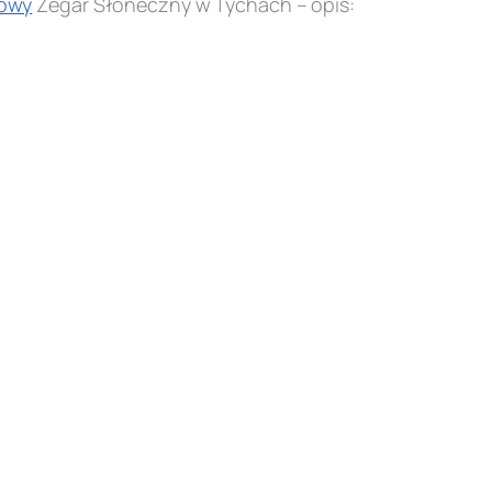
owy
Zegar Słoneczny w Tychach – opis: