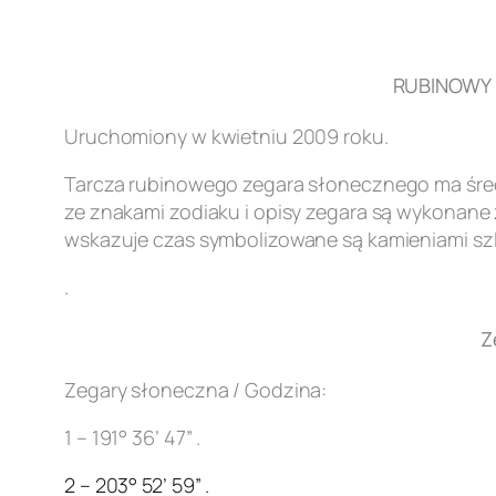
RUBINOWY Z
Uruchomiony w kwietniu 2009 roku.
Tarcza rubinowego zegara słonecznego ma śred
ze znakami zodiaku i opisy zegara są wykonane z
wskazuje czas symbolizowane są kamieniami szl
.
Z
Zegary słoneczna / Godzina:
1 – 191° 36’ 47” .
2 – 203° 52’ 59” .