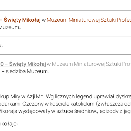
 – Święty Mikołaj
w
Muzeum Miniaturowej Sztuki Profes
 Muzeum..
k:
00 – Święty Mikołaj
w Muzeum Miniaturowej Sztuki Prof
4 – siedziba Muzeum.
biskup Miry w Azji Mn. Wg licznych legend uprawiał dyskr
darkami. Czczony w kościele katolickim (zwłaszcza od X
ołaja występowały w sztuce średniow., epizody z jego ż
ikołaje: