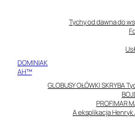
Przejdź
do
Tychy od dawna do w
treści
F
Usł
DOMINIAK
AH™
GLOBUSY OŁÓWKI SKRYBA Ty
BOJ
PROFIMAR M
A eksplikacja Henryk