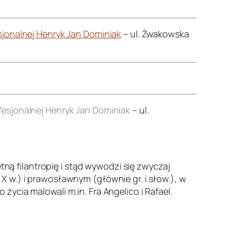
jonalnej Henryk Jan Dominiak
– ul. Żwakowska
esjonalnej Henryk Jan Dominiak
– ul.
etną filantropię i stąd wywodzi się zwyczaj
 w.) i prawosławnym (głównie gr. i słow.), w
ycia malowali m.in. Fra Angelico i Rafael.