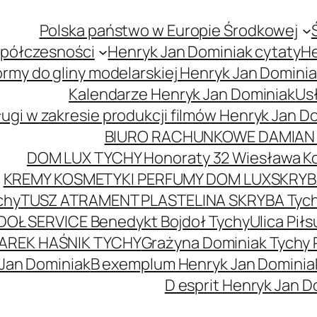
Polska państwo w Europie Środkowej
spółczesności
Henryk Jan Dominiak cytaty
He
ormy do gliny modelarskiej Henryk Jan Domini
Kalendarze Henryk Jan Dominiak
Usł
ugi w zakresie produkcji filmów Henryk Jan D
BIURO RACHUNKOWE DAMIAN 
DOM LUX TYCHY Honoraty 32 Wiesława K
KREMY KOSMETYKI PERFUMY DOM LUX
SKRYBA
chy
TUSZ ATRAMENT PLASTELINA SKRYBA Tyc
DOŁ SERVICE Benedykt Bojdoł Tychy
Ulica Pi
AREK HAŚNIK TYCHY
Grażyna Dominiak Tychy 
 Jan Dominiak
B exemplum Henryk Jan Dominia
D esprit Henryk Jan D