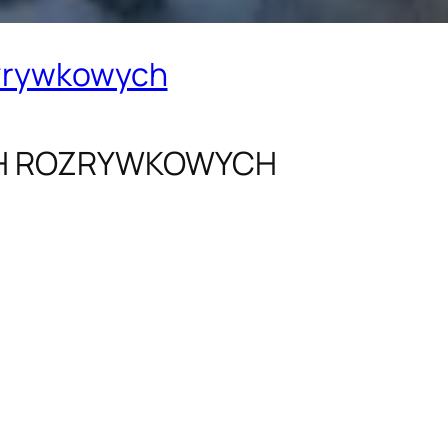
ozrywkowych
CH ROZRYWKOWYCH
: