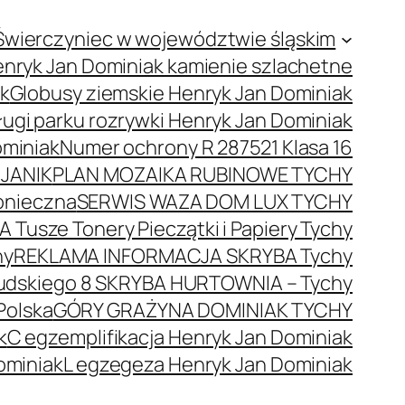
Świerczyniec w województwie śląskim
nryk Jan Dominiak kamienie szlachetne
ak
Globusy ziemskie Henryk Jan Dominiak
ugi parku rozrywki Henryk Jan Dominiak
ominiak
Numer ochrony R 287521 Klasa 16
JANIK
PLAN MOZAIKA RUBINOWE TYCHY
onieczna
SERWIS WAZA DOM LUX TYCHY
 Tusze Tonery Pieczątki i Papiery Tychy
hy
REKLAMA INFORMACJA SKRYBA Tychy
łsudskiego 8 SKRYBA HURTOWNIA – Tychy
Polska
GÓRY GRAŻYNA DOMINIAK TYCHY
k
C egzemplifikacja Henryk Jan Dominiak
ominiak
L egzegeza Henryk Jan Dominiak