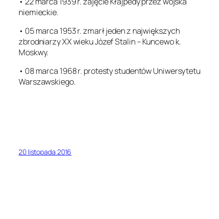
• 22 marca 1939 r. zajęcie Kłajpedy przez wojska
niemieckie.
• 05 marca 1953 r. zmarł jeden z największych
zbrodniarzy XX wieku Józef Stalin – Kuncewo k.
Moskwy.
• 08 marca 1968 r. protesty studentów Uniwersytetu
Warszawskiego.
20 listopada 2016