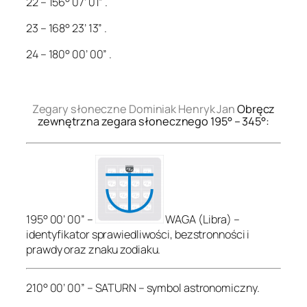
22 – 156° 07’ 01” .
23 – 168° 23’ 13” .
24 – 180° 00’ 00” .
.
Zegary słoneczne Dominiak Henryk Jan
Obręcz
zewnętrzna zegara słonecznego 195° – 345°:
195° 00’ 00” –
WAGA (Libra) –
identyfikator sprawiedliwości, bezstronności i
prawdy oraz znaku zodiaku.
210° 00’ 00” – SATURN – symbol astronomiczny.