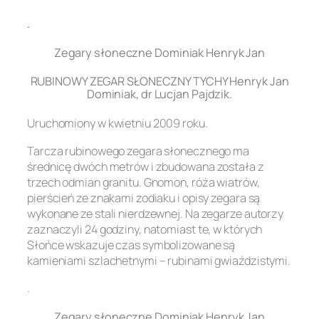
.
Zegary słoneczne Dominiak Henryk Jan
RUBINOWY ZEGAR SŁONECZNY TYCHY Henryk Jan
Dominiak, dr Lucjan Pajdzik.
Uruchomiony w kwietniu 2009 roku.
Tarcza rubinowego zegara słonecznego ma
średnicę dwóch metrów i zbudowana została z
trzech odmian granitu. Gnomon, róża wiatrów,
pierścień ze znakami zodiaku i opisy zegara są
wykonane ze stali nierdzewnej. Na zegarze autorzy
zaznaczyli 24 godziny, natomiast te, w których
Słońce wskazuje czas symbolizowane są
kamieniami szlachetnymi – rubinami gwiaździstymi.
.
Zegary słoneczne Dominiak Henryk Jan