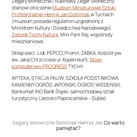
Zegary słoneczne / Rubinowy Zegar Słoneczny
stanowi otoczenie
Muzeum Miniaturowej Sztuki
Profesjonalnej Henryk Jan Dominiak
w Tychach
(muzeum posiada regulamin uzgodniony z
Ministrem Kultury i Dziedzictwa Narodowego).
Zielone Tychy Kultura
, Mini Park Raj, wspólnoty
mieszkaniowe.
Sklep sieci: Lidl, PEPCO, Promil, ŻABKA, Kościół pw.
św. Jana Chrzciciela ul. Kopernika 5,
Sklep
komputerowy PROGRESS
TYCHY.
APTEKA, STACJA PALIW, SZKOŁA PODSTAWOWA,
KAMIENNY OGRÓD JAPOŃSKI, OGRÓD WIEDEŃSKI,
Bankomat ING Bank Śląski, samochodowy szlak
turystyczny (Jezioro Paprocańskie – Suble).
.
Zegary słoneczne Dominiak Henryk Jan
Co warto
pamiętać?