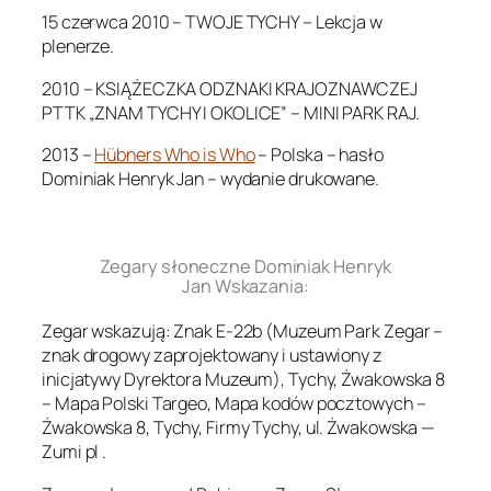
15 czerwca 2010 – TWOJE TYCHY – Lekcja w
plenerze.
2010 – KSIĄŻECZKA ODZNAKI KRAJOZNAWCZEJ
PTTK „ZNAM TYCHY I OKOLICE” – MINI PARK RAJ.
2013 –
Hübners Who is Who
– Polska – hasło
Dominiak Henryk Jan – wydanie drukowane.
.
Zegary słoneczne Dominiak Henryk
Jan Wskazania:
Zegar wskazują: Znak E-22b (Muzeum Park Zegar –
znak drogowy zaprojektowany i ustawiony z
inicjatywy Dyrektora Muzeum), Tychy, Żwakowska 8
– Mapa Polski Targeo, Mapa kodów pocztowych –
Żwakowska 8, Tychy, Firmy Tychy, ul. Żwakowska —
Zumi pl .