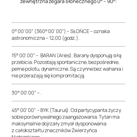
zewnętrzna zegara słonecznego 0° – 90°:
.
0° 00’ 00” (360° 00’ 00”) – SŁOŃCE – oznaka
astronomiczna – 12,00 (godz.).
15° 00’ 00” – BARAN (Aries). Barany dysponują siłą
przebicia. Pozostają spontaniczne, bezpośrednie,
pełne polotu, dynamiczne. Są czynne bez wahania i
nie przerażają się kompromitacją.
30° 00’ 00” – .
45° 00’ 00” – BYK (Taurus). Od partycypanta życzy
sobie porównywalnego zaangażowania. Tytan ma
maksymalnie dojrzały zmysł dysponowania
z całokształtu znaczników Zwierzyńca
Niebieskiego.