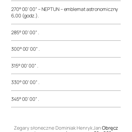
270° 00’ 00” – NEPTUN – emblemat astronomiczny
6,00 (godz.).
285° 00’ 00” .
300° 00’ 00” .
315° 00’ 00” .
330° 00’ 00” .
345° 00’ 00” .
.
Zegary słoneczne Dominiak Henryk Jan
Obręcz