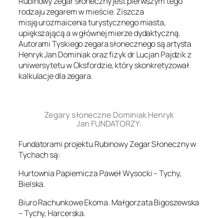
Rubinowy zegar słoneczny jest pierwszym tego
rodzaju zegarem w mieście. Ziszcza
misję urozmaicenia turystycznego miasta,
upiększającą a w głównej mierze dydaktyczną.
Autorami Tyskiego zegara słonecznego są artysta
Henryk Jan Dominiak oraz fizyk dr Lucjan Pajdzik z
uniwersytetu w Oksfordzie, który skonkretyzował
kalkulacje dla zegara.
.
Zegary słoneczne Dominiak Henryk
Jan FUNDATORZY:
Fundatorami projektu Rubinowy Zegar Słoneczny w
Tychach są:
Hurtownia Papiernicza Paweł Wysocki – Tychy,
Bielska.
Biuro Rachunkowe Ekoma. Małgorzata Bigoszewska
– Tychy, Harcerska.