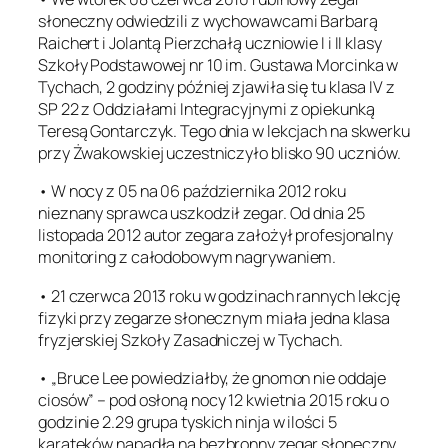
słoneczny odwiedzili z wychowawcami Barbarą
Raichert i Jolantą Pierzchałą uczniowie I i II klasy
Szkoły Podstawowej nr 10 im. Gustawa Morcinka w
Tychach, 2 godziny później zjawiła się tu klasa IV z
SP 22 z Oddziałami Integracyjnymi z opiekunką
Teresą Gontarczyk. Tego dnia w lekcjach na skwerku
przy Żwakowskiej uczestniczyło blisko 90 uczniów.
• W nocy z 05 na 06 października 2012 roku
nieznany sprawca uszkodził zegar. Od dnia 25
listopada 2012 autor zegara założył profesjonalny
monitoring z całodobowym nagrywaniem.
• 21 czerwca 2013 roku w godzinach rannych lekcję
fizyki przy zegarze słonecznym miała jedna klasa
fryzjerskiej Szkoły Zasadniczej w Tychach.
• „Bruce Lee powiedziałby, że gnomon nie oddaje
ciosów” – pod osłoną nocy 12 kwietnia 2015 roku o
godzinie 2.29 grupa tyskich ninja w ilości 5
karateków napadła na bezbronny zegar słoneczny