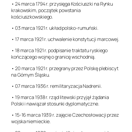
• 24 marca 1794 r. przysięga Kościuszki na Rynku
krakowskim, początek powstania
kościuszkowskiego.
• 03 marca 1921 r. układ polsko-rumuński.
• 17 marca 1921 r. uchwalenie konstytucji marcowej.
• 18 marca 1921 r. podpisanie traktatu ryskiego
kończącego wojnę o granicę wschodnią.
• 20 marca 1921 r. przegrany przez Polskę plebiscyt
na Górnym Śląsku.
• 07 marca 1936 r. remilitaryzacja Nadrenii.
• 19 marca 1938 r. rząd litewski przyjął żądania
Polski i nawiązał stosunki dyplomatyczne.
• 15-16 marca 1939 r. zajęcie Czechosłowacji przez
wojska niemieckie.