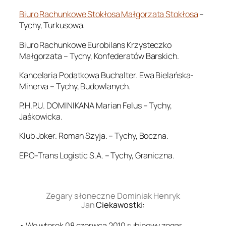
Biuro Rachunkowe Stokłosa Małgorzata Stokłosa
–
Tychy, Turkusowa.
Biuro Rachunkowe Eurobilans Krzysteczko
Małgorzata – Tychy, Konfederatów Barskich.
Kancelaria Podatkowa Buchalter. Ewa Bielańska-
Minerva – Tychy, Budowlanych.
P.H.P.U. DOMINIKANA Marian Felus – Tychy,
Jaśkowicka.
Klub Joker. Roman Szyja. – Tychy, Boczna.
EPO-Trans Logistic S.A. – Tychy, Graniczna.
.
Zegary słoneczne Dominiak Henryk
Jan
Ciekawostki:
• We wtorek 08 czerwca 2010 rubinowy zegar