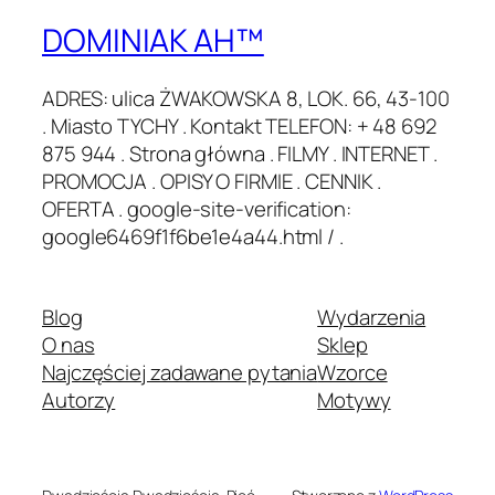
DOMINIAK AH™
ADRES: ulica ŻWAKOWSKA 8, LOK. 66, 43-100
. Miasto TYCHY . Kontakt TELEFON: + 48 692
875 944 . Strona główna . FILMY . INTERNET .
PROMOCJA . OPISY O FIRMIE . CENNIK .
OFERTA . google-site-verification:
google6469f1f6be1e4a44.html / .
Blog
Wydarzenia
O nas
Sklep
Najczęściej zadawane pytania
Wzorce
Autorzy
Motywy