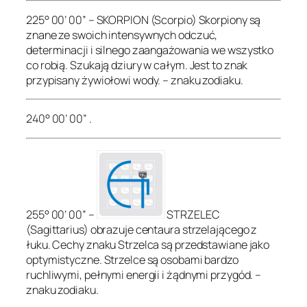
225° 00’ 00” – SKORPION (Scorpio) Skorpiony są
znane ze swoich intensywnych odczuć,
determinacji i silnego zaangażowania we wszystko
co robią. Szukają dziury w całym. Jest to znak
przypisany żywiołowi wody. – znaku zodiaku.
240° 00’ 00” .
255° 00’ 00” –
STRZELEC
(Sagittarius) obrazuje centaura strzelającego z
łuku. Cechy znaku Strzelca są przedstawiane jako
optymistyczne. Strzelce są osobami bardzo
ruchliwymi, pełnymi energii i żądnymi przygód. –
znaku zodiaku.