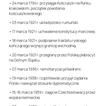
• 24 marca 1794 r. przysięga Kościuszki na Rynku
krakowskim, początek powstania
kościuszkowskiego.
• 03 marca 1921 r. układ polsko-rumuński.
• 17 marca 1921 r. uchwalenie konstytucji marcowej.
• 18 marca 1921 r. podpisanie traktatu ryskiego
kończącego wojnę o granicę wschodnią.
• 20 marca 1921 r. przegrany przez Polskę plebiscyt
na Górnym Śląsku.
• 07 marca 1936 r. remilitaryzacja Nadrenii.
• 19 marca 1938 r. rząd litewski przyjął żądania
Polski i nawiązał stosunki dyplomatyczne.
• 15-16 marca 1939 r. zajęcie Czechosłowacji przez
wojska niemieckie.