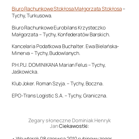
Biuro Rachunkowe Stokłosa Małgorzata Stokłosa
–
Tychy, Turkusowa.
Biuro Rachunkowe Eurobilans Krzysteczko
Małgorzata – Tychy, Konfederatów Barskich.
Kancelaria Podatkowa Buchalter. Ewa Bielańska-
Minerva – Tychy, Budowlanych.
P.H.P.U. DOMINIKANA Marian Felus – Tychy,
Jaśkowicka.
Klub Joker. Roman Szyja. – Tychy, Boczna.
EPO-Trans Logistic S.A. – Tychy, Graniczna.
.
Zegary słoneczne Dominiak Henryk
Jan
Ciekawostki:
• We wtorek 08 czerwca 2010 rubinowy zegar