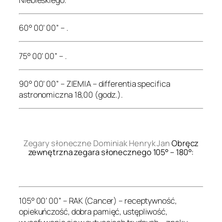
60° 00’ 00” – .
75° 00’ 00” – .
90° 00’ 00” – ZIEMIA – differentia specifica
astronomiczna 18,00 (godz.).
.
Zegary słoneczne Dominiak Henryk Jan
Obręcz
zewnętrzna zegara słonecznego 105° – 180°:
.
105° 00’ 00” – RAK (Cancer) – receptywność,
opiekuńczość, dobra pamięć, ustępliwość,