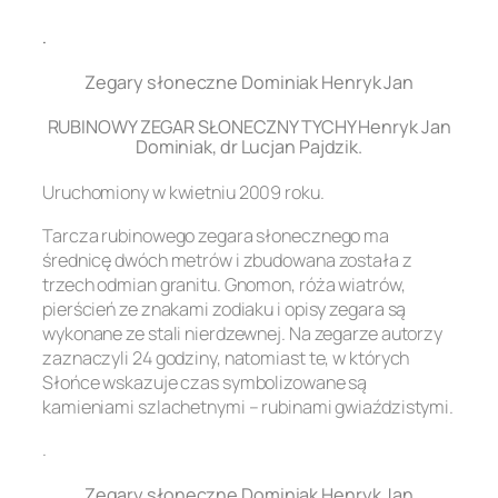
.
Zegary słoneczne Dominiak Henryk Jan
RUBINOWY ZEGAR SŁONECZNY TYCHY Henryk Jan
Dominiak, dr Lucjan Pajdzik.
Uruchomiony w kwietniu 2009 roku.
Tarcza rubinowego zegara słonecznego ma
średnicę dwóch metrów i zbudowana została z
trzech odmian granitu. Gnomon, róża wiatrów,
pierścień ze znakami zodiaku i opisy zegara są
wykonane ze stali nierdzewnej. Na zegarze autorzy
zaznaczyli 24 godziny, natomiast te, w których
Słońce wskazuje czas symbolizowane są
kamieniami szlachetnymi – rubinami gwiaździstymi.
.
Zegary słoneczne Dominiak Henryk Jan