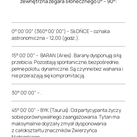
zewnętrzna zegara słonecznego 0° – 90°:
.
0° 00’ 00” (360° 00’ 00”) – SŁOŃCE – oznaka
astronomiczna – 12,00 (godz.).
15° 00’ 00” – BARAN (Aries). Barany dysponują siłą
przebicia. Pozostają spontaniczne, bezpośrednie,
pełne polotu, dynamiczne. Są czynne bez wahania i
nie przerażają się kompromitacją.
30° 00’ 00” – .
45° 00’ 00” – BYK (Taurus). Od partycypanta życzy
sobie porównywalnego zaangażowania. Tytan ma
maksymalnie dojrzały zmysł dysponowania
z całokształtu znaczników Zwierzyńca
Niebieskiego.