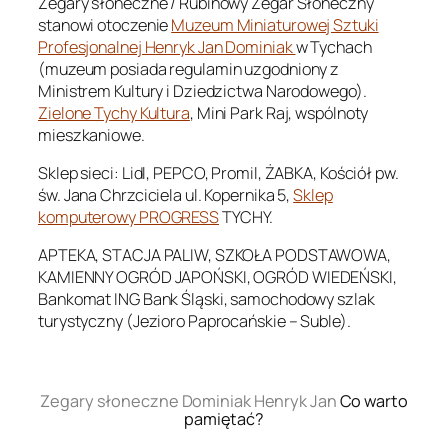
Zegary słoneczne / Rubinowy Zegar Słoneczny
stanowi otoczenie
Muzeum Miniaturowej Sztuki
Profesjonalnej Henryk Jan Dominiak
w Tychach
(muzeum posiada regulamin uzgodniony z
Ministrem Kultury i Dziedzictwa Narodowego).
Zielone Tychy Kultura
, Mini Park Raj, wspólnoty
mieszkaniowe.
Sklep sieci: Lidl, PEPCO, Promil, ŻABKA, Kościół pw.
św. Jana Chrzciciela ul. Kopernika 5,
Sklep
komputerowy PROGRESS
TYCHY.
APTEKA, STACJA PALIW, SZKOŁA PODSTAWOWA,
KAMIENNY OGRÓD JAPOŃSKI, OGRÓD WIEDEŃSKI,
Bankomat ING Bank Śląski, samochodowy szlak
turystyczny (Jezioro Paprocańskie – Suble).
.
Zegary słoneczne Dominiak Henryk Jan
Co warto
pamiętać?