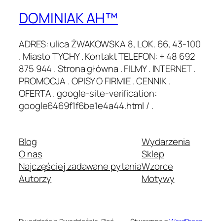
DOMINIAK AH™
ADRES: ulica ŻWAKOWSKA 8, LOK. 66, 43-100
. Miasto TYCHY . Kontakt TELEFON: + 48 692
875 944 . Strona główna . FILMY . INTERNET .
PROMOCJA . OPISY O FIRMIE . CENNIK .
OFERTA . google-site-verification:
google6469f1f6be1e4a44.html / .
Blog
Wydarzenia
O nas
Sklep
Najczęściej zadawane pytania
Wzorce
Autorzy
Motywy