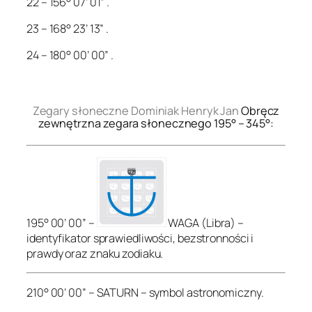
22 – 156° 07’ 01” .
23 – 168° 23’ 13” .
24 – 180° 00’ 00” .
.
Zegary słoneczne Dominiak Henryk Jan
Obręcz
zewnętrzna zegara słonecznego 195° – 345°:
195° 00’ 00” –
WAGA (Libra) –
identyfikator sprawiedliwości, bezstronności i
prawdy oraz znaku zodiaku.
210° 00’ 00” – SATURN – symbol astronomiczny.