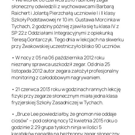
słoneczny odwiedzili z wychowawcami Barbarą
Raichert i Jolantą Pierzchałą uczniowie I i II klasy
Szkoły Podstawowej nr 10 im. Gustawa Morcinka w
Tychach, 2 godziny później zjawiła się tu klasa IV z
SP 22 z Oddziałami Integracyjnymi z opiekunką
Teresą Gontarczyk. Tego dnia w lekcjach na skwerku
przy Żwakowskiej uczestniczyło blisko 90 uczniów.
• W nocy z 05 na 06 października 2012 roku
nieznany sprawca uszkodził zegar. Od dnia 25
listopada 2012 autor zegara założył profesjonalny
monitoring z całodobowym nagrywaniem.
• 21 czerwca 2013 roku w godzinach rannych lekcję
fizyki przy zegarze słonecznym miała jedna klasa
fryzjerskiej Szkoły Zasadniczej w Tychach.
• „Bruce Lee powiedziałby, że gnomon nie oddaje
ciosów” – pod osłoną nocy 12 kwietnia 2015 roku o
godzinie 2.29 grupa tyskich ninja w ilości 5
karateków napadła na bezbronny zegar słoneczny