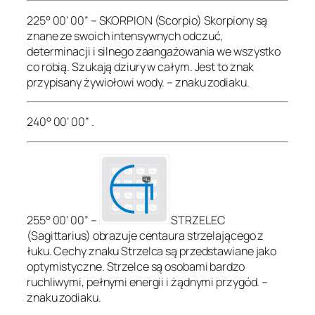
225° 00’ 00” – SKORPION (Scorpio) Skorpiony są
znane ze swoich intensywnych odczuć,
determinacji i silnego zaangażowania we wszystko
co robią. Szukają dziury w całym. Jest to znak
przypisany żywiołowi wody. – znaku zodiaku.
240° 00’ 00” .
255° 00’ 00” –
STRZELEC
(Sagittarius) obrazuje centaura strzelającego z
łuku. Cechy znaku Strzelca są przedstawiane jako
optymistyczne. Strzelce są osobami bardzo
ruchliwymi, pełnymi energii i żądnymi przygód. –
znaku zodiaku.