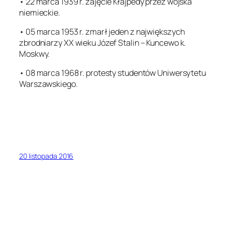
• 22 marca 1939 r. zajęcie Kłajpedy przez wojska
niemieckie.
• 05 marca 1953 r. zmarł jeden z największych
zbrodniarzy XX wieku Józef Stalin – Kuncewo k.
Moskwy.
• 08 marca 1968 r. protesty studentów Uniwersytetu
Warszawskiego.
20 listopada 2016