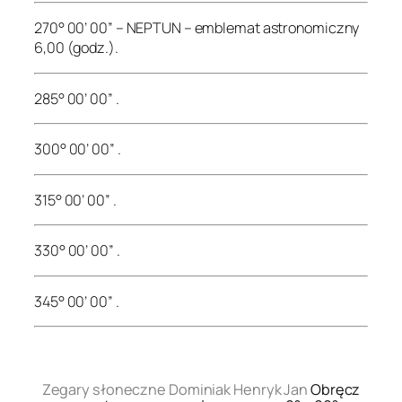
270° 00’ 00” – NEPTUN – emblemat astronomiczny
6,00 (godz.).
285° 00’ 00” .
300° 00’ 00” .
315° 00’ 00” .
330° 00’ 00” .
345° 00’ 00” .
.
Zegary słoneczne Dominiak Henryk Jan
Obręcz