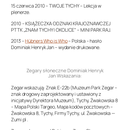
15 czerwca 2010 – TWOJE TYCHY – Lekcja w
plenerze.
2010 – KSIĄŻECZKA ODZNAKI KRAJOZNAWCZEJ
PTTK „ZNAM TYCHY I OKOLICE” – MINI PARK RAJ.
2013 –
Hübners Who is Who
– Polska – hasło
Dominiak Henryk Jan – wydanie drukowane.
.
Zegary słoneczne Dominiak Henryk
Jan Wskazania:
Zegar wskazują: Znak E-22b (Muzeum Park Zegar –
znak drogowy zaprojektowany i ustawiony z
inicjatywy Dyrektora Muzeum), Tychy, Żwakowska 8
– Mapa Polski Targeo, Mapa kodów pocztowych –
Żwakowska 8, Tychy, Firmy Tychy, ul. Żwakowska —
Zumi pl .