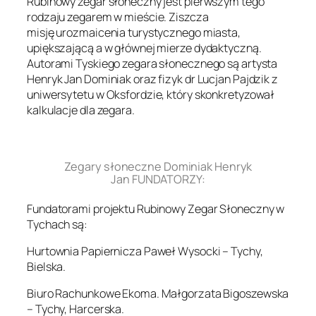
Rubinowy zegar słoneczny jest pierwszym tego
rodzaju zegarem w mieście. Ziszcza
misję urozmaicenia turystycznego miasta,
upiększającą a w głównej mierze dydaktyczną.
Autorami Tyskiego zegara słonecznego są artysta
Henryk Jan Dominiak oraz fizyk dr Lucjan Pajdzik z
uniwersytetu w Oksfordzie, który skonkretyzował
kalkulacje dla zegara.
.
Zegary słoneczne Dominiak Henryk
Jan FUNDATORZY:
Fundatorami projektu Rubinowy Zegar Słoneczny w
Tychach są:
Hurtownia Papiernicza Paweł Wysocki – Tychy,
Bielska.
Biuro Rachunkowe Ekoma. Małgorzata Bigoszewska
– Tychy, Harcerska.