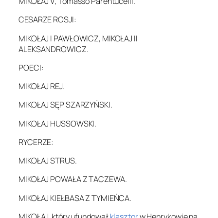
MIKOŁAJ V, Tomasso Parentucelli.
CESARZE ROSJI:
MIKOŁAJ I PAWŁOWICZ, MIKOŁAJ II
ALEKSANDROWICZ.
POECI:
MIKOŁAJ REJ.
MIKOŁAJ SĘP SZARZYŃSKI.
MIKOŁAJ HUSSOWSKI.
RYCERZE:
MIKOŁAJ STRUS.
MIKOŁAJ POWAŁA Z TACZEWA.
MIKOŁAJ KIEŁBASA Z TYMIEŃCA.
MIKOŁAJ, który ufundował
klasztor
w Henrykowie na