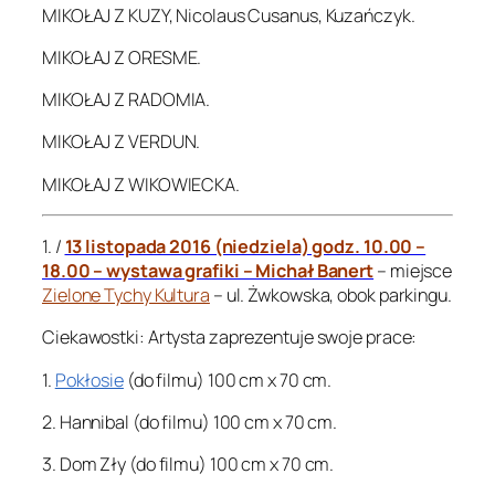
MIKOŁAJ Z KUZY, Nicolaus Cusanus, Kuzańczyk.
MIKOŁAJ Z ORESME.
MIKOŁAJ Z RADOMIA.
MIKOŁAJ Z VERDUN.
MIKOŁAJ Z WIKOWIECKA.
1. /
13 listopada 2016 (niedziela) godz. 10.00 –
18.00 – wystawa grafiki – Michał Banert
– miejsce
Zielone Tychy Kultura
– ul. Żwkowska, obok parkingu.
Ciekawostki: Artysta zaprezentuje swoje prace:
1.
Pokłosie
(do filmu) 100 cm x 70 cm.
2. Hannibal (do filmu) 100 cm x 70 cm.
3. Dom Zły (do filmu) 100 cm x 70 cm.