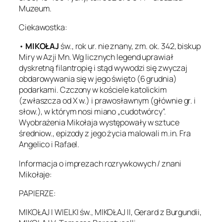
Muzeum.
Ciekawostka:
•
MIKOŁAJ
św., rok ur. nie znany, zm. ok. 342, biskup
Miry w Azji Mn. Wg licznych legend uprawiał
dyskretną filantropię i stąd wywodzi się zwyczaj
obdarowywania się w jego święto (6 grudnia)
podarkami. Czczony w kościele katolickim
(zwłaszcza od X w.) i prawosławnym (głównie gr. i
słow.), w którym nosi miano „cudotwórcy”.
Wyobrażenia Mikołaja występowały w sztuce
średniow., epizody z jego życia malowali m.in. Fra
Angelico i Rafael.
Informacja o imprezach rozrywkowych / znani
Mikołaje:
PAPIERZE:
MIKOŁAJ I WIELKI św., MIKOŁAJ II, Gerard z Burgundii,