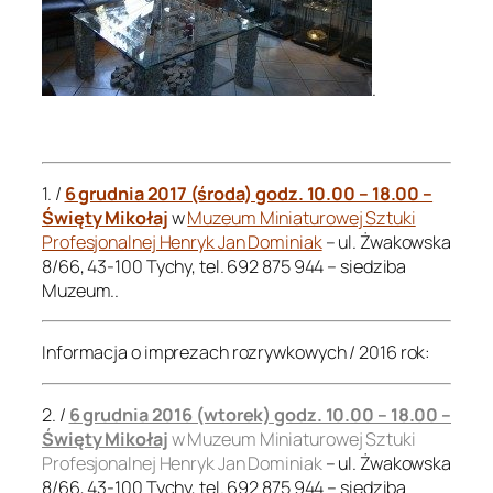
.
.
1. /
6 grudnia 2017 (środa) godz. 10.00 – 18.00 –
Święty Mikołaj
w
Muzeum Miniaturowej Sztuki
Profesjonalnej Henryk Jan Dominiak
– ul. Żwakowska
8/66, 43-100 Tychy, tel. 692 875 944 – siedziba
Muzeum..
Informacja o imprezach rozrywkowych / 2016 rok:
2. /
6 grudnia 2016 (wtorek) godz. 10.00 – 18.00 –
Święty Mikołaj
w Muzeum Miniaturowej Sztuki
Profesjonalnej Henryk Jan Dominiak
– ul. Żwakowska
8/66, 43-100 Tychy, tel. 692 875 944 – siedziba