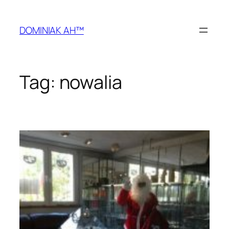
Przejdź
do
DOMINIAK AH™
treści
Tag:
nowalia