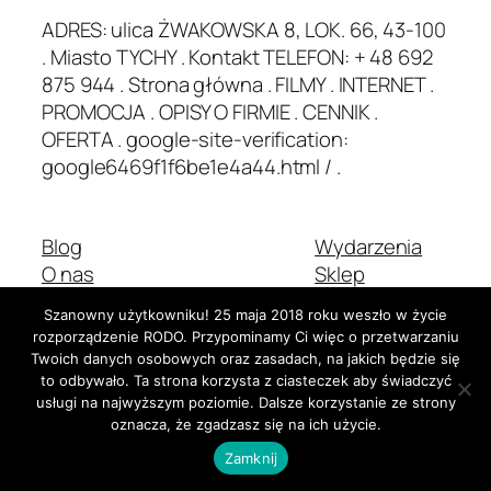
ADRES: ulica ŻWAKOWSKA 8, LOK. 66, 43-100
. Miasto TYCHY . Kontakt TELEFON: + 48 692
875 944 . Strona główna . FILMY . INTERNET .
PROMOCJA . OPISY O FIRMIE . CENNIK .
OFERTA . google-site-verification:
google6469f1f6be1e4a44.html / .
Blog
Wydarzenia
O nas
Sklep
Najczęściej zadawane pytania
Wzorce
Szanowny użytkowniku! 25 maja 2018 roku weszło w życie
Autorzy
Motywy
rozporządzenie RODO. Przypominamy Ci więc o przetwarzaniu
Twoich danych osobowych oraz zasadach, na jakich będzie się
to odbywało. Ta strona korzysta z ciasteczek aby świadczyć
usługi na najwyższym poziomie. Dalsze korzystanie ze strony
Dwadzieścia Dwadzieścia-Pięć
Stworzone z
WordPress
oznacza, że zgadzasz się na ich użycie.
Zamknij