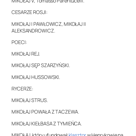
MIKOŁAJ V, Tomasso Parentucelli.
CESARZE ROSJI:
MIKOŁAJ I PAWŁOWICZ, MIKOŁAJ II
ALEKSANDROWICZ.
POECI:
MIKOŁAJ REJ.
MIKOŁAJ SĘP SZARZYŃSKI.
MIKOŁAJ HUSSOWSKI.
RYCERZE:
MIKOŁAJ STRUS.
MIKOŁAJ POWAŁA Z TACZEWA.
MIKOŁAJ KIEŁBASA Z TYMIEŃCA.
MIKOŁAJ, który ufundował
klasztor
w Henrykowie na