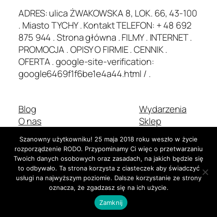
ADRES: ulica ŻWAKOWSKA 8, LOK. 66, 43-100
. Miasto TYCHY . Kontakt TELEFON: + 48 692
875 944 . Strona główna . FILMY . INTERNET .
PROMOCJA . OPISY O FIRMIE . CENNIK .
OFERTA . google-site-verification:
google6469f1f6be1e4a44.html / .
Blog
Wydarzenia
O nas
Sklep
Najczęściej zadawane pytania
Wzorce
Szanowny użytkowniku! 25 maja 2018 roku weszło w życie
Autorzy
Motywy
rozporządzenie RODO. Przypominamy Ci więc o przetwarzaniu
Twoich danych osobowych oraz zasadach, na jakich będzie się
to odbywało. Ta strona korzysta z ciasteczek aby świadczyć
usługi na najwyższym poziomie. Dalsze korzystanie ze strony
Dwadzieścia Dwadzieścia-Pięć
Stworzone z
WordPress
oznacza, że zgadzasz się na ich użycie.
Zamknij