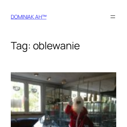
Przejdź
do
DOMINIAK AH™
treści
Tag:
oblewanie