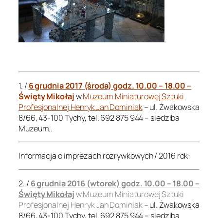
.
.
1. /
6 grudnia 2017 (środa) godz. 10.00 – 18.00 –
Święty Mikołaj
w
Muzeum Miniaturowej Sztuki
Profesjonalnej Henryk Jan Dominiak
– ul. Żwakowska
8/66, 43-100 Tychy, tel. 692 875 944 – siedziba
Muzeum..
Informacja o imprezach rozrywkowych / 2016 rok:
2. /
6 grudnia 2016 (wtorek) godz. 10.00 – 18.00 –
Święty Mikołaj
w Muzeum Miniaturowej Sztuki
Profesjonalnej Henryk Jan Dominiak
– ul. Żwakowska
8/66, 43-100 Tychy, tel. 692 875 944 – siedziba