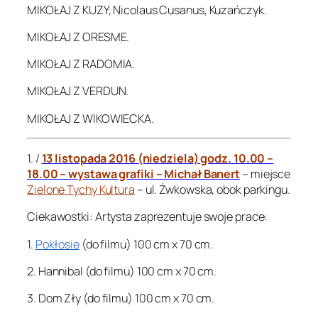
MIKOŁAJ Z KUZY, Nicolaus Cusanus, Kuzańczyk.
MIKOŁAJ Z ORESME.
MIKOŁAJ Z RADOMIA.
MIKOŁAJ Z VERDUN.
MIKOŁAJ Z WIKOWIECKA.
1. /
13 listopada 2016 (niedziela) godz. 10.00 –
18.00 – wystawa grafiki – Michał Banert
– miejsce
Zielone Tychy Kultura
– ul. Żwkowska, obok parkingu.
Ciekawostki: Artysta zaprezentuje swoje prace:
1.
Pokłosie
(do filmu) 100 cm x 70 cm.
2. Hannibal (do filmu) 100 cm x 70 cm.
3. Dom Zły (do filmu) 100 cm x 70 cm.