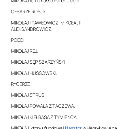
MIKOŁAJ V, Tomasso Parentucelli.
CESARZE ROSJI:
MIKOŁAJ I PAWŁOWICZ, MIKOŁAJ II
ALEKSANDROWICZ.
POECI:
MIKOŁAJ REJ.
MIKOŁAJ SĘP SZARZYŃSKI.
MIKOŁAJ HUSSOWSKI.
RYCERZE:
MIKOŁAJ STRUS.
MIKOŁAJ POWAŁA Z TACZEWA.
MIKOŁAJ KIEŁBASA Z TYMIEŃCA.
MIKOŁAJ, który ufundował
klasztor
w Henrykowie na