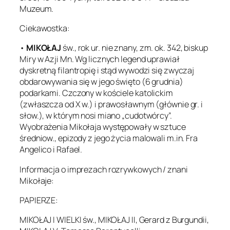
Muzeum.
Ciekawostka:
•
MIKOŁAJ
św., rok ur. nie znany, zm. ok. 342, biskup
Miry w Azji Mn. Wg licznych legend uprawiał
dyskretną filantropię i stąd wywodzi się zwyczaj
obdarowywania się w jego święto (6 grudnia)
podarkami. Czczony w kościele katolickim
(zwłaszcza od X w.) i prawosławnym (głównie gr. i
słow.), w którym nosi miano „cudotwórcy”.
Wyobrażenia Mikołaja występowały w sztuce
średniow., epizody z jego życia malowali m.in. Fra
Angelico i Rafael.
Informacja o imprezach rozrywkowych / znani
Mikołaje:
PAPIERZE:
MIKOŁAJ I WIELKI św., MIKOŁAJ II, Gerard z Burgundii,