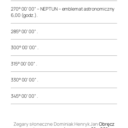
270° 00’ 00” – NEPTUN – emblemat astronomiczny
6,00 (godz.).
285° 00’ 00” .
300° 00’ 00” .
315° 00’ 00” .
330° 00’ 00” .
345° 00’ 00” .
.
Zegary słoneczne Dominiak Henryk Jan
Obręcz