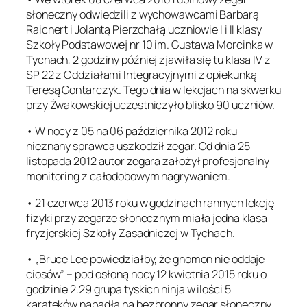
słoneczny odwiedzili z wychowawcami Barbarą
Raichert i Jolantą Pierzchałą uczniowie I i II klasy
Szkoły Podstawowej nr 10 im. Gustawa Morcinka w
Tychach, 2 godziny później zjawiła się tu klasa IV z
SP 22 z Oddziałami Integracyjnymi z opiekunką
Teresą Gontarczyk. Tego dnia w lekcjach na skwerku
przy Żwakowskiej uczestniczyło blisko 90 uczniów.
• W nocy z 05 na 06 października 2012 roku
nieznany sprawca uszkodził zegar. Od dnia 25
listopada 2012 autor zegara założył profesjonalny
monitoring z całodobowym nagrywaniem.
• 21 czerwca 2013 roku w godzinach rannych lekcję
fizyki przy zegarze słonecznym miała jedna klasa
fryzjerskiej Szkoły Zasadniczej w Tychach.
• „Bruce Lee powiedziałby, że gnomon nie oddaje
ciosów” – pod osłoną nocy 12 kwietnia 2015 roku o
godzinie 2.29 grupa tyskich ninja w ilości 5
karateków napadła na bezbronny zegar słoneczny