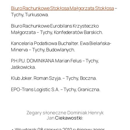
Biuro Rachunkowe Stokłosa Małgorzata Stokłosa
–
Tychy, Turkusowa.
Biuro Rachunkowe Eurobilans Krzysteczko
Małgorzata – Tychy, Konfederatów Barskich.
Kancelaria Podatkowa Buchalter. Ewa Bielańska-
Minerva – Tychy, Budowlanych.
P.H.P.U. DOMINIKANA Marian Felus – Tychy,
Jaśkowicka.
Klub Joker. Roman Szyja. – Tychy, Boczna.
EPO-Trans Logistic S.A. – Tychy, Graniczna.
.
Zegary słoneczne Dominiak Henryk
Jan
Ciekawostki:
• We wtorek 08 czerwca 2010 rubinowy zegar