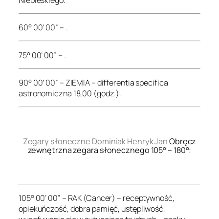
60° 00’ 00” – .
75° 00’ 00” – .
90° 00’ 00” – ZIEMIA – differentia specifica
astronomiczna 18,00 (godz.).
.
Zegary słoneczne Dominiak Henryk Jan
Obręcz
zewnętrzna zegara słonecznego 105° – 180°:
.
105° 00’ 00” – RAK (Cancer) – receptywność,
opiekuńczość, dobra pamięć, ustępliwość,