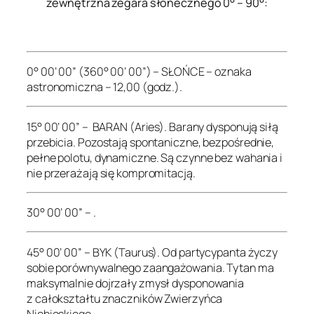
zewnętrzna zegara słonecznego 0° – 90°:
.
0° 00’ 00” (360° 00’ 00”) – SŁOŃCE – oznaka
astronomiczna – 12,00 (godz.).
15° 00’ 00” – BARAN (Aries). Barany dysponują siłą
przebicia. Pozostają spontaniczne, bezpośrednie,
pełne polotu, dynamiczne. Są czynne bez wahania i
nie przerażają się kompromitacją.
30° 00’ 00” – .
45° 00’ 00” – BYK (Taurus). Od partycypanta życzy
sobie porównywalnego zaangażowania. Tytan ma
maksymalnie dojrzały zmysł dysponowania
z całokształtu znaczników Zwierzyńca
Niebieskiego.