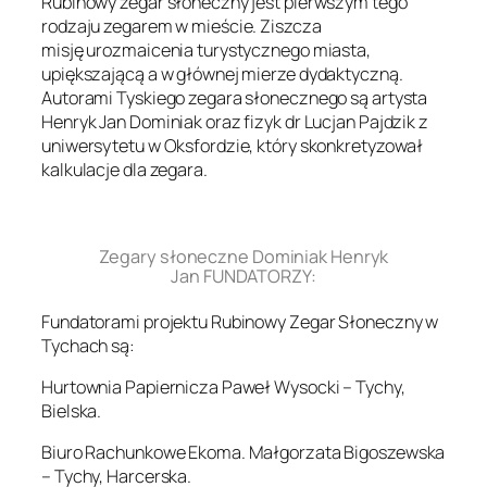
Rubinowy zegar słoneczny jest pierwszym tego
rodzaju zegarem w mieście. Ziszcza
misję urozmaicenia turystycznego miasta,
upiększającą a w głównej mierze dydaktyczną.
Autorami Tyskiego zegara słonecznego są artysta
Henryk Jan Dominiak oraz fizyk dr Lucjan Pajdzik z
uniwersytetu w Oksfordzie, który skonkretyzował
kalkulacje dla zegara.
.
Zegary słoneczne Dominiak Henryk
Jan FUNDATORZY:
Fundatorami projektu Rubinowy Zegar Słoneczny w
Tychach są:
Hurtownia Papiernicza Paweł Wysocki – Tychy,
Bielska.
Biuro Rachunkowe Ekoma. Małgorzata Bigoszewska
– Tychy, Harcerska.