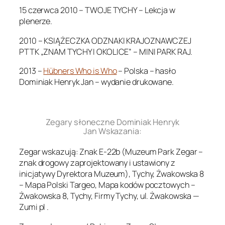
15 czerwca 2010 – TWOJE TYCHY – Lekcja w
plenerze.
2010 – KSIĄŻECZKA ODZNAKI KRAJOZNAWCZEJ
PTTK „ZNAM TYCHY I OKOLICE” – MINI PARK RAJ.
2013 –
Hübners Who is Who
– Polska – hasło
Dominiak Henryk Jan – wydanie drukowane.
.
Zegary słoneczne Dominiak Henryk
Jan Wskazania:
Zegar wskazują: Znak E-22b (Muzeum Park Zegar –
znak drogowy zaprojektowany i ustawiony z
inicjatywy Dyrektora Muzeum), Tychy, Żwakowska 8
– Mapa Polski Targeo, Mapa kodów pocztowych –
Żwakowska 8, Tychy, Firmy Tychy, ul. Żwakowska —
Zumi pl .