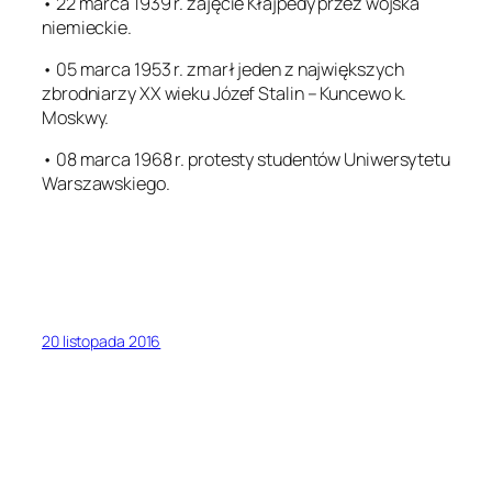
• 22 marca 1939 r. zajęcie Kłajpedy przez wojska
niemieckie.
• 05 marca 1953 r. zmarł jeden z największych
zbrodniarzy XX wieku Józef Stalin – Kuncewo k.
Moskwy.
• 08 marca 1968 r. protesty studentów Uniwersytetu
Warszawskiego.
20 listopada 2016