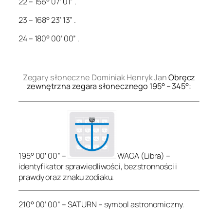
22 – 156° 07’ 01” .
23 – 168° 23’ 13” .
24 – 180° 00’ 00” .
.
Zegary słoneczne Dominiak Henryk Jan
Obręcz
zewnętrzna zegara słonecznego 195° – 345°:
195° 00’ 00” –
WAGA (Libra) –
identyfikator sprawiedliwości, bezstronności i
prawdy oraz znaku zodiaku.
210° 00’ 00” – SATURN – symbol astronomiczny.