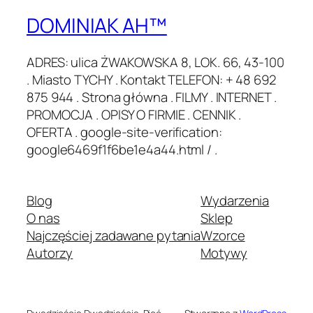
DOMINIAK AH™
ADRES: ulica ŻWAKOWSKA 8, LOK. 66, 43-100
. Miasto TYCHY . Kontakt TELEFON: + 48 692
875 944 . Strona główna . FILMY . INTERNET .
PROMOCJA . OPISY O FIRMIE . CENNIK .
OFERTA . google-site-verification:
google6469f1f6be1e4a44.html / .
Blog
Wydarzenia
O nas
Sklep
Najczęściej zadawane pytania
Wzorce
Autorzy
Motywy