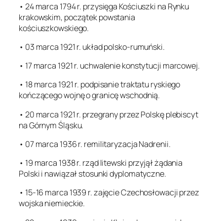
• 24 marca 1794 r. przysięga Kościuszki na Rynku
krakowskim, początek powstania
kościuszkowskiego.
• 03 marca 1921 r. układ polsko-rumuński.
• 17 marca 1921 r. uchwalenie konstytucji marcowej.
• 18 marca 1921 r. podpisanie traktatu ryskiego
kończącego wojnę o granicę wschodnią.
• 20 marca 1921 r. przegrany przez Polskę plebiscyt
na Górnym Śląsku.
• 07 marca 1936 r. remilitaryzacja Nadrenii.
• 19 marca 1938 r. rząd litewski przyjął żądania
Polski i nawiązał stosunki dyplomatyczne.
• 15-16 marca 1939 r. zajęcie Czechosłowacji przez
wojska niemieckie.