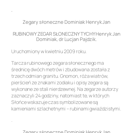
.
Zegary słoneczne Dominiak Henryk Jan
RUBINOWY ZEGAR SŁONECZNY TYCHY Henryk Jan
Dominiak, dr Lucjan Pajdzik.
Uruchomiony w kwietniu 2009 roku.
Tarcza rubinowego zegara słonecznego ma
średnicę dwóch metrów i zbudowana została z
trzech odmian granitu. Gnomon, róża wiatrów,
pierścień ze znakami zodiaku i opisy zegara są
wykonane ze stali nierdzewnej. Na zegarze autorzy
zaznaczyli 24 godziny, natomiast te, w których
Słońce wskazuje czas symbolizowane są
kamieniami szlachetnymi – rubinami gwiaździstymi.
.
Zegary słoneczne Dominiak Henryk Jan