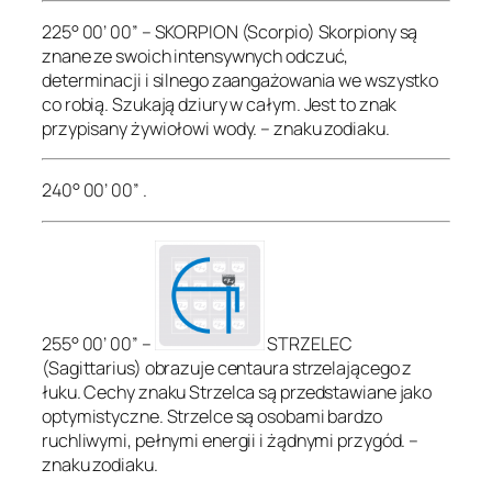
225° 00’ 00” – SKORPION (Scorpio) Skorpiony są
znane ze swoich intensywnych odczuć,
determinacji i silnego zaangażowania we wszystko
co robią. Szukają dziury w całym. Jest to znak
przypisany żywiołowi wody. – znaku zodiaku.
240° 00’ 00” .
255° 00’ 00” –
STRZELEC
(Sagittarius) obrazuje centaura strzelającego z
łuku. Cechy znaku Strzelca są przedstawiane jako
optymistyczne. Strzelce są osobami bardzo
ruchliwymi, pełnymi energii i żądnymi przygód. –
znaku zodiaku.