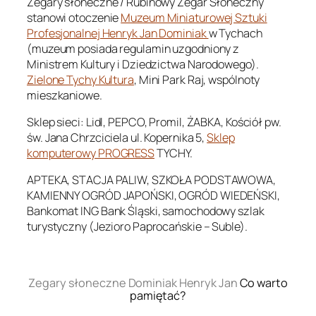
Zegary słoneczne / Rubinowy Zegar Słoneczny
stanowi otoczenie
Muzeum Miniaturowej Sztuki
Profesjonalnej Henryk Jan Dominiak
w Tychach
(muzeum posiada regulamin uzgodniony z
Ministrem Kultury i Dziedzictwa Narodowego).
Zielone Tychy Kultura
, Mini Park Raj, wspólnoty
mieszkaniowe.
Sklep sieci: Lidl, PEPCO, Promil, ŻABKA, Kościół pw.
św. Jana Chrzciciela ul. Kopernika 5,
Sklep
komputerowy PROGRESS
TYCHY.
APTEKA, STACJA PALIW, SZKOŁA PODSTAWOWA,
KAMIENNY OGRÓD JAPOŃSKI, OGRÓD WIEDEŃSKI,
Bankomat ING Bank Śląski, samochodowy szlak
turystyczny (Jezioro Paprocańskie – Suble).
.
Zegary słoneczne Dominiak Henryk Jan
Co warto
pamiętać?