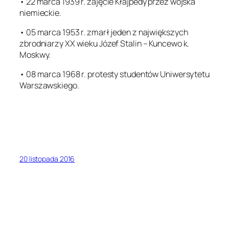
• 22 marca 1939 r. zajęcie Kłajpedy przez wojska
niemieckie.
• 05 marca 1953 r. zmarł jeden z największych
zbrodniarzy XX wieku Józef Stalin – Kuncewo k.
Moskwy.
• 08 marca 1968 r. protesty studentów Uniwersytetu
Warszawskiego.
20 listopada 2016