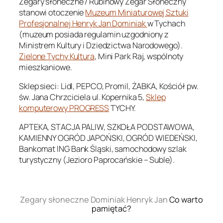
Zegary słoneczne / Rubinowy Zegar Słoneczny
stanowi otoczenie
Muzeum Miniaturowej Sztuki
Profesjonalnej Henryk Jan Dominiak
w Tychach
(muzeum posiada regulamin uzgodniony z
Ministrem Kultury i Dziedzictwa Narodowego).
Zielone Tychy Kultura
, Mini Park Raj, wspólnoty
mieszkaniowe.
Sklep sieci: Lidl, PEPCO, Promil, ŻABKA, Kościół pw.
św. Jana Chrzciciela ul. Kopernika 5,
Sklep
komputerowy PROGRESS
TYCHY.
APTEKA, STACJA PALIW, SZKOŁA PODSTAWOWA,
KAMIENNY OGRÓD JAPOŃSKI, OGRÓD WIEDEŃSKI,
Bankomat ING Bank Śląski, samochodowy szlak
turystyczny (Jezioro Paprocańskie – Suble).
.
Zegary słoneczne Dominiak Henryk Jan
Co warto
pamiętać?