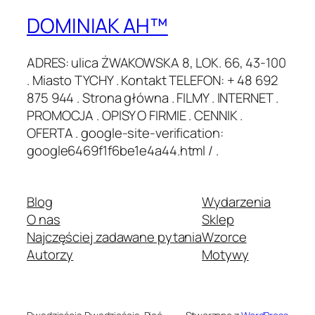
DOMINIAK AH™
ADRES: ulica ŻWAKOWSKA 8, LOK. 66, 43-100
. Miasto TYCHY . Kontakt TELEFON: + 48 692
875 944 . Strona główna . FILMY . INTERNET .
PROMOCJA . OPISY O FIRMIE . CENNIK .
OFERTA . google-site-verification:
google6469f1f6be1e4a44.html / .
Blog
Wydarzenia
O nas
Sklep
Najczęściej zadawane pytania
Wzorce
Autorzy
Motywy