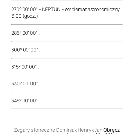
270° 00’ 00” – NEPTUN – emblemat astronomiczny
6,00 (godz.).
285° 00’ 00” .
300° 00’ 00” .
315° 00’ 00” .
330° 00’ 00” .
345° 00’ 00” .
.
Zegary słoneczne Dominiak Henryk Jan
Obręcz