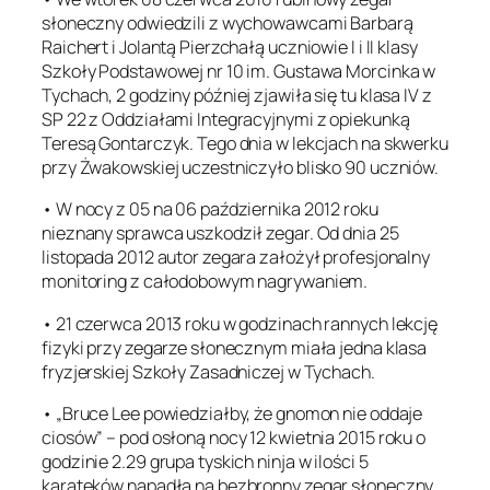
słoneczny odwiedzili z wychowawcami Barbarą
Raichert i Jolantą Pierzchałą uczniowie I i II klasy
Szkoły Podstawowej nr 10 im. Gustawa Morcinka w
Tychach, 2 godziny później zjawiła się tu klasa IV z
SP 22 z Oddziałami Integracyjnymi z opiekunką
Teresą Gontarczyk. Tego dnia w lekcjach na skwerku
przy Żwakowskiej uczestniczyło blisko 90 uczniów.
• W nocy z 05 na 06 października 2012 roku
nieznany sprawca uszkodził zegar. Od dnia 25
listopada 2012 autor zegara założył profesjonalny
monitoring z całodobowym nagrywaniem.
• 21 czerwca 2013 roku w godzinach rannych lekcję
fizyki przy zegarze słonecznym miała jedna klasa
fryzjerskiej Szkoły Zasadniczej w Tychach.
• „Bruce Lee powiedziałby, że gnomon nie oddaje
ciosów” – pod osłoną nocy 12 kwietnia 2015 roku o
godzinie 2.29 grupa tyskich ninja w ilości 5
karateków napadła na bezbronny zegar słoneczny