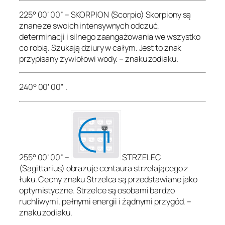
225° 00’ 00” – SKORPION (Scorpio) Skorpiony są
znane ze swoich intensywnych odczuć,
determinacji i silnego zaangażowania we wszystko
co robią. Szukają dziury w całym. Jest to znak
przypisany żywiołowi wody. – znaku zodiaku.
240° 00’ 00” .
255° 00’ 00” –
STRZELEC
(Sagittarius) obrazuje centaura strzelającego z
łuku. Cechy znaku Strzelca są przedstawiane jako
optymistyczne. Strzelce są osobami bardzo
ruchliwymi, pełnymi energii i żądnymi przygód. –
znaku zodiaku.