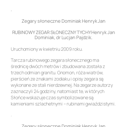
.
Zegary słoneczne Dominiak Henryk Jan
RUBINOWY ZEGAR SŁONECZNY TYCHY Henryk Jan
Dominiak, dr Lucjan Pajdzik.
Uruchomiony w kwietniu 2009 roku.
Tarcza rubinowego zegara słonecznego ma
średnicę dwóch metrów i zbudowana została z
trzech odmian granitu. Gnomon, róża wiatrów,
pierścień ze znakami zodiaku i opisy zegara są
wykonane ze stali nierdzewnej. Na zegarze autorzy
zaznaczyli 24 godziny, natomiast te, w których
Słońce wskazuje czas symbolizowane są
kamieniami szlachetnymi – rubinami gwiaździstymi.
.
Zegary słoneczne Dominiak Henryk Jan