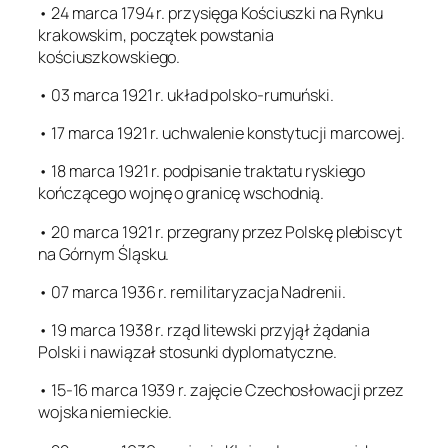
• 24 marca 1794 r. przysięga Kościuszki na Rynku
krakowskim, początek powstania
kościuszkowskiego.
• 03 marca 1921 r. układ polsko-rumuński.
• 17 marca 1921 r. uchwalenie konstytucji marcowej.
• 18 marca 1921 r. podpisanie traktatu ryskiego
kończącego wojnę o granicę wschodnią.
• 20 marca 1921 r. przegrany przez Polskę plebiscyt
na Górnym Śląsku.
• 07 marca 1936 r. remilitaryzacja Nadrenii.
• 19 marca 1938 r. rząd litewski przyjął żądania
Polski i nawiązał stosunki dyplomatyczne.
• 15-16 marca 1939 r. zajęcie Czechosłowacji przez
wojska niemieckie.