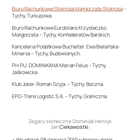
Biuro Rachunkowe Stokłosa Małgorzata Stokłosa
–
Tychy, Turkusowa.
Biuro Rachunkowe Eurobilans Krzysteczko
Małgorzata – Tychy, Konfederatów Barskich.
Kancelaria Podatkowa Buchalter. Ewa Bielańska-
Minerva – Tychy, Budowlanych.
P.H.P.U. DOMINIKANA Marian Felus – Tychy,
Jaśkowicka.
Klub Joker. Roman Szyja. – Tychy, Boczna.
EPO-Trans Logistic S.A. – Tychy, Graniczna.
.
Zegary słoneczne Dominiak Henryk
Jan
Ciekawostki:
• We wtorek 08 czerwca 2010 rubinowy zegar