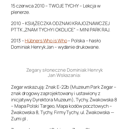
15 czerwca 2010 – TWOJE TYCHY – Lekcja w
plenerze.
2010 – KSIĄŻECZKA ODZNAKI KRAJOZNAWCZEJ
PTTK „ZNAM TYCHY I OKOLICE” – MINI PARK RAJ.
2013 –
Hübners Who is Who
– Polska – hasło
Dominiak Henryk Jan – wydanie drukowane.
.
Zegary słoneczne Dominiak Henryk
Jan Wskazania:
Zegar wskazują: Znak E-22b (Muzeum Park Zegar –
znak drogowy zaprojektowany i ustawiony z
inicjatywy Dyrektora Muzeum), Tychy, Żwakowska 8
– Mapa Polski Targeo, Mapa kodów pocztowych –
Żwakowska 8, Tychy, Firmy Tychy, ul. Żwakowska —
Zumi pl .