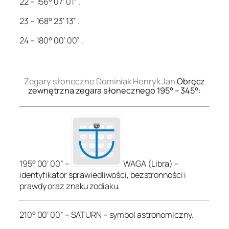
22 – 156° 07’ 01” .
23 – 168° 23’ 13” .
24 – 180° 00’ 00” .
.
Zegary słoneczne Dominiak Henryk Jan
Obręcz
zewnętrzna zegara słonecznego 195° – 345°:
195° 00’ 00” –
WAGA (Libra) –
identyfikator sprawiedliwości, bezstronności i
prawdy oraz znaku zodiaku.
210° 00’ 00” – SATURN – symbol astronomiczny.