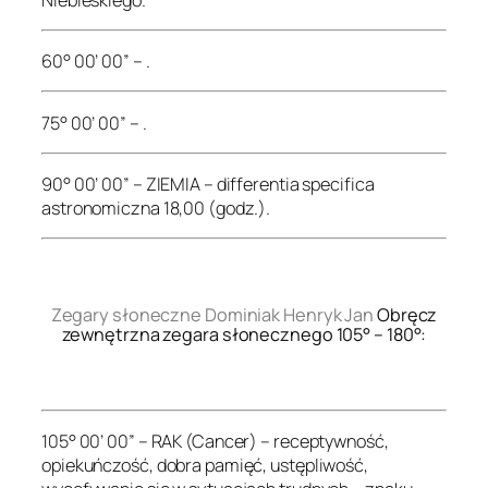
60° 00’ 00” – .
75° 00’ 00” – .
90° 00’ 00” – ZIEMIA – differentia specifica
astronomiczna 18,00 (godz.).
.
Zegary słoneczne Dominiak Henryk Jan
Obręcz
zewnętrzna zegara słonecznego 105° – 180°:
.
105° 00’ 00” – RAK (Cancer) – receptywność,
opiekuńczość, dobra pamięć, ustępliwość,