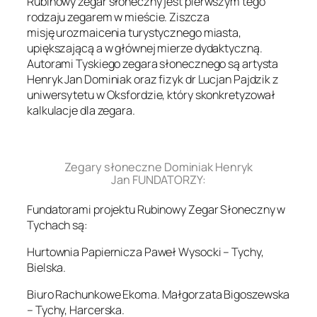
Rubinowy zegar słoneczny jest pierwszym tego
rodzaju zegarem w mieście. Ziszcza
misję urozmaicenia turystycznego miasta,
upiększającą a w głównej mierze dydaktyczną.
Autorami Tyskiego zegara słonecznego są artysta
Henryk Jan Dominiak oraz fizyk dr Lucjan Pajdzik z
uniwersytetu w Oksfordzie, który skonkretyzował
kalkulacje dla zegara.
.
Zegary słoneczne Dominiak Henryk
Jan FUNDATORZY:
Fundatorami projektu Rubinowy Zegar Słoneczny w
Tychach są:
Hurtownia Papiernicza Paweł Wysocki – Tychy,
Bielska.
Biuro Rachunkowe Ekoma. Małgorzata Bigoszewska
– Tychy, Harcerska.