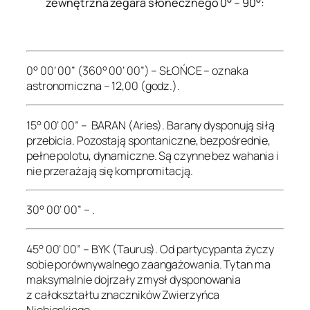
zewnętrzna zegara słonecznego 0° – 90°:
.
0° 00’ 00” (360° 00’ 00”) – SŁOŃCE – oznaka
astronomiczna – 12,00 (godz.).
15° 00’ 00” – BARAN (Aries). Barany dysponują siłą
przebicia. Pozostają spontaniczne, bezpośrednie,
pełne polotu, dynamiczne. Są czynne bez wahania i
nie przerażają się kompromitacją.
30° 00’ 00” – .
45° 00’ 00” – BYK (Taurus). Od partycypanta życzy
sobie porównywalnego zaangażowania. Tytan ma
maksymalnie dojrzały zmysł dysponowania
z całokształtu znaczników Zwierzyńca
Niebieskiego.