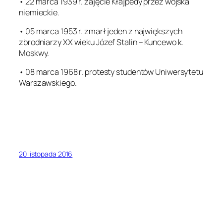
• 22 marca 1939 r. zajęcie Kłajpedy przez wojska
niemieckie.
• 05 marca 1953 r. zmarł jeden z największych
zbrodniarzy XX wieku Józef Stalin – Kuncewo k.
Moskwy.
• 08 marca 1968 r. protesty studentów Uniwersytetu
Warszawskiego.
20 listopada 2016