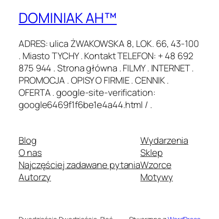
DOMINIAK AH™
ADRES: ulica ŻWAKOWSKA 8, LOK. 66, 43-100
. Miasto TYCHY . Kontakt TELEFON: + 48 692
875 944 . Strona główna . FILMY . INTERNET .
PROMOCJA . OPISY O FIRMIE . CENNIK .
OFERTA . google-site-verification:
google6469f1f6be1e4a44.html / .
Blog
Wydarzenia
O nas
Sklep
Najczęściej zadawane pytania
Wzorce
Autorzy
Motywy