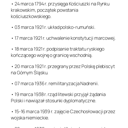
• 24 marca 1794 r. przysięga Kościuszki na Rynku
krakowskim, początek powstania
kościuszkowskiego.
• 03 marca 1921 r. układ polsko-rumuński.
• 17 marca 1921 r. uchwalenie konstytucji marcowej.
• 18 marca 1921 r. podpisanie traktatu ryskiego
kończącego wojnę o granicę wschodnią.
• 20 marca 1921 r. przegrany przez Polskę plebiscyt
na Górnym Śląsku.
• 07 marca 1936 r. remilitaryzacja Nadrenii.
• 19 marca 1938 r. rząd litewski przyjął żądania
Polski i nawiązał stosunki dyplomatyczne.
• 15-16 marca 1939 r. zajęcie Czechosłowacji przez
wojska niemieckie.