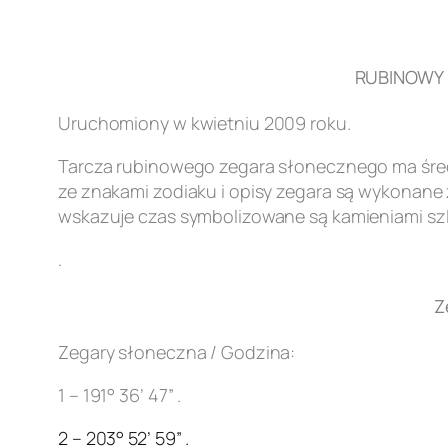
RUBINOWY Z
Uruchomiony w kwietniu 2009 roku.
Tarcza rubinowego zegara słonecznego ma śred
ze znakami zodiaku i opisy zegara są wykonane z
wskazuje czas symbolizowane są kamieniami szl
.
Z
Zegary słoneczna / Godzina:
1 – 191° 36’ 47” .
2 – 203° 52’ 59” .