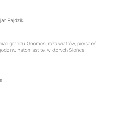
an Pajdzik.
an granitu. Gnomon, róża wiatrów, pierścień
godziny, natomiast te, w których Słońce
a: