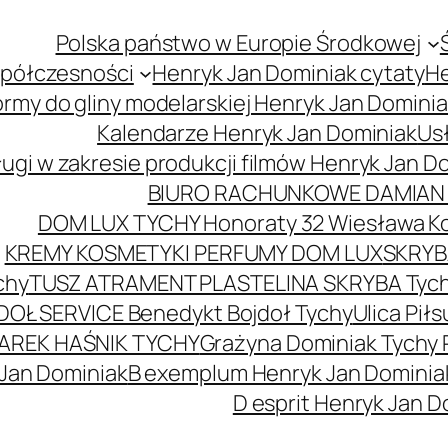
Polska państwo w Europie Środkowej
spółczesności
Henryk Jan Dominiak cytaty
He
ormy do gliny modelarskiej Henryk Jan Domini
Kalendarze Henryk Jan Dominiak
Usł
ugi w zakresie produkcji filmów Henryk Jan D
BIURO RACHUNKOWE DAMIAN 
DOM LUX TYCHY Honoraty 32 Wiesława K
KREMY KOSMETYKI PERFUMY DOM LUX
SKRYBA
chy
TUSZ ATRAMENT PLASTELINA SKRYBA Tyc
DOŁ SERVICE Benedykt Bojdoł Tychy
Ulica Pi
AREK HAŚNIK TYCHY
Grażyna Dominiak Tychy 
 Jan Dominiak
B exemplum Henryk Jan Dominia
D esprit Henryk Jan D