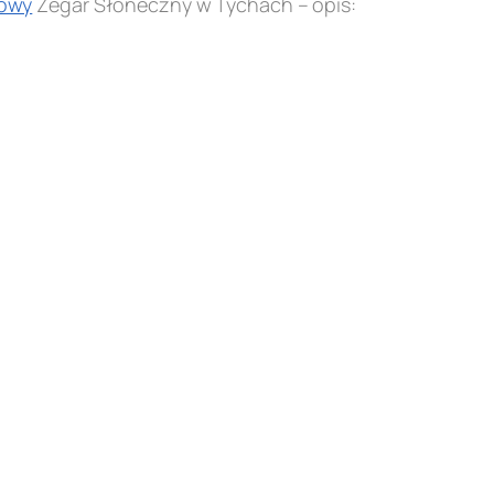
owy
Zegar Słoneczny w Tychach – opis: