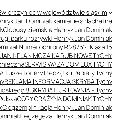
Świerczyniec w województwie śląskim
nryk Jan Dominiak kamienie szlachetne
ak
Globusy ziemskie Henryk Jan Dominiak
ugi parku rozrywki Henryk Jan Dominiak
ominiak
Numer ochrony R 287521 Klasa 16
JANIK
PLAN MOZAIKA RUBINOWE TYCHY
onieczna
SERWIS WAZA DOM LUX TYCHY
 Tusze Tonery Pieczątki i Papiery Tychy
hy
REKLAMA INFORMACJA SKRYBA Tychy
łsudskiego 8 SKRYBA HURTOWNIA – Tychy
Polska
GÓRY GRAŻYNA DOMINIAK TYCHY
k
C egzemplifikacja Henryk Jan Dominiak
ominiak
L egzegeza Henryk Jan Dominiak