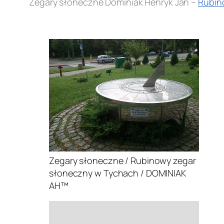
Zegary słoneczne Dominiak Henryk Jan –
Rubin
.
Zegary słoneczne / Rubinowy zegar
słoneczny w Tychach / DOMINIAK
AH™