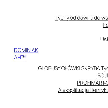
Przejdź
do
Tychy od dawna do w
treści
F
Usł
DOMINIAK
AH™
GLOBUSY OŁÓWKI SKRYBA Ty
BOJ
PROFIMAR M
A eksplikacja Henryk