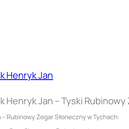
k Henryk Jan
k Henryk Jan – Tyski Rubinowy
n – Rubinowy Zegar Słoneczny w Tychach: