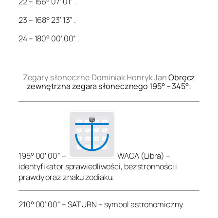
22 – 156° 07’ 01” .
23 – 168° 23’ 13” .
24 – 180° 00’ 00” .
.
Zegary słoneczne Dominiak Henryk Jan
Obręcz
zewnętrzna zegara słonecznego 195° – 345°:
195° 00’ 00” –
WAGA (Libra) –
identyfikator sprawiedliwości, bezstronności i
prawdy oraz znaku zodiaku.
210° 00’ 00” – SATURN – symbol astronomiczny.