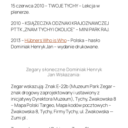
15 czerwca 2010 – TWOJE TYCHY – Lekcja w
plenerze.
2010 – KSIĄŻECZKA ODZNAKI KRAJOZNAWCZEJ
PTTK „ZNAM TYCHY I OKOLICE” – MINI PARK RAJ.
2013 –
Hübners Who is Who
– Polska – hasło
Dominiak Henryk Jan – wydanie drukowane.
.
Zegary słoneczne Dominiak Henryk
Jan Wskazania:
Zegar wskazują: Znak E-22b (Muzeum Park Zegar –
znak drogowy zaprojektowany i ustawiony z
inicjatywy Dyrektora Muzeum), Tychy, Żwakowska 8
– Mapa Polski Targeo, Mapa kodów pocztowych –
Żwakowska 8, Tychy, Firmy Tychy, ul. Żwakowska —
Zumi pl .