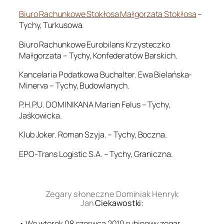
Biuro Rachunkowe Stokłosa Małgorzata Stokłosa
–
Tychy, Turkusowa.
Biuro Rachunkowe Eurobilans Krzysteczko
Małgorzata – Tychy, Konfederatów Barskich.
Kancelaria Podatkowa Buchalter. Ewa Bielańska-
Minerva – Tychy, Budowlanych.
P.H.P.U. DOMINIKANA Marian Felus – Tychy,
Jaśkowicka.
Klub Joker. Roman Szyja. – Tychy, Boczna.
EPO-Trans Logistic S.A. – Tychy, Graniczna.
.
Zegary słoneczne Dominiak Henryk
Jan
Ciekawostki:
• We wtorek 08 czerwca 2010 rubinowy zegar