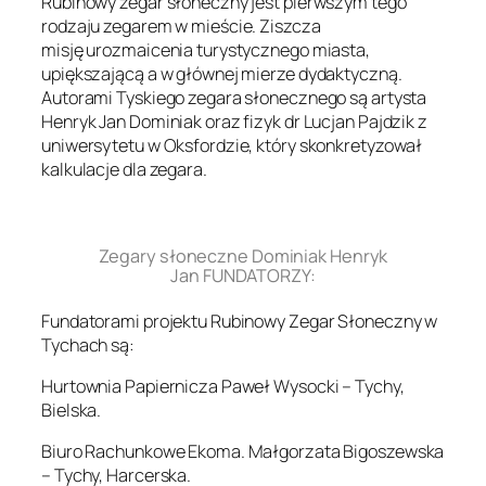
Rubinowy zegar słoneczny jest pierwszym tego
rodzaju zegarem w mieście. Ziszcza
misję urozmaicenia turystycznego miasta,
upiększającą a w głównej mierze dydaktyczną.
Autorami Tyskiego zegara słonecznego są artysta
Henryk Jan Dominiak oraz fizyk dr Lucjan Pajdzik z
uniwersytetu w Oksfordzie, który skonkretyzował
kalkulacje dla zegara.
.
Zegary słoneczne Dominiak Henryk
Jan FUNDATORZY:
Fundatorami projektu Rubinowy Zegar Słoneczny w
Tychach są:
Hurtownia Papiernicza Paweł Wysocki – Tychy,
Bielska.
Biuro Rachunkowe Ekoma. Małgorzata Bigoszewska
– Tychy, Harcerska.