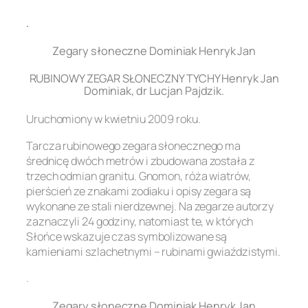
.
Zegary słoneczne Dominiak Henryk Jan
RUBINOWY ZEGAR SŁONECZNY TYCHY Henryk Jan
Dominiak, dr Lucjan Pajdzik.
Uruchomiony w kwietniu 2009 roku.
Tarcza rubinowego zegara słonecznego ma
średnicę dwóch metrów i zbudowana została z
trzech odmian granitu. Gnomon, róża wiatrów,
pierścień ze znakami zodiaku i opisy zegara są
wykonane ze stali nierdzewnej. Na zegarze autorzy
zaznaczyli 24 godziny, natomiast te, w których
Słońce wskazuje czas symbolizowane są
kamieniami szlachetnymi – rubinami gwiaździstymi.
.
Zegary słoneczne Dominiak Henryk Jan