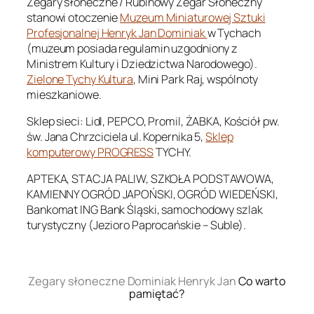
Zegary słoneczne / Rubinowy Zegar Słoneczny
stanowi otoczenie
Muzeum Miniaturowej Sztuki
Profesjonalnej Henryk Jan Dominiak
w Tychach
(muzeum posiada regulamin uzgodniony z
Ministrem Kultury i Dziedzictwa Narodowego).
Zielone Tychy Kultura
, Mini Park Raj, wspólnoty
mieszkaniowe.
Sklep sieci: Lidl, PEPCO, Promil, ŻABKA, Kościół pw.
św. Jana Chrzciciela ul. Kopernika 5,
Sklep
komputerowy PROGRESS
TYCHY.
APTEKA, STACJA PALIW, SZKOŁA PODSTAWOWA,
KAMIENNY OGRÓD JAPOŃSKI, OGRÓD WIEDEŃSKI,
Bankomat ING Bank Śląski, samochodowy szlak
turystyczny (Jezioro Paprocańskie – Suble).
.
Zegary słoneczne Dominiak Henryk Jan
Co warto
pamiętać?