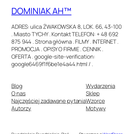
DOMINIAK AH™
ADRES: ulica ŻWAKOWSKA 8, LOK. 66, 43-100
. Miasto TYCHY . Kontakt TELEFON: + 48 692
875 944 . Strona główna . FILMY . INTERNET .
PROMOCJA . OPISY O FIRMIE . CENNIK .
OFERTA . google-site-verification:
google6469f1f6be1e4a44.html / .
Blog
Wydarzenia
O nas
Sklep
Najczęściej zadawane pytania
Wzorce
Autorzy
Motywy