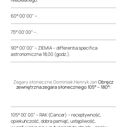
60° 00’ 00” – .
75° 00’ 00” – .
90° 00’ 00” – ZIEMIA – differentia specifica
astronomiczna 18,00 (godz.).
.
Zegary słoneczne Dominiak Henryk Jan
Obręcz
zewnętrzna zegara słonecznego 105° – 180°:
.
105° 00’ 00” – RAK (Cancer) – receptywność,
opiekuńczość, dobra pamięć, ustępliwość,