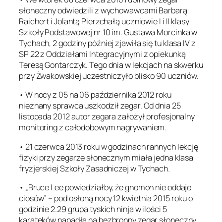
słoneczny odwiedzili z wychowawcami Barbarą
Raichert i Jolantą Pierzchałą uczniowie I i II klasy
Szkoły Podstawowej nr 10 im. Gustawa Morcinka w
Tychach, 2 godziny później zjawiła się tu klasa IV z
SP 22 z Oddziałami Integracyjnymi z opiekunką
Teresą Gontarczyk. Tego dnia w lekcjach na skwerku
przy Żwakowskiej uczestniczyło blisko 90 uczniów.
• W nocy z 05 na 06 października 2012 roku
nieznany sprawca uszkodził zegar. Od dnia 25
listopada 2012 autor zegara założył profesjonalny
monitoring z całodobowym nagrywaniem.
• 21 czerwca 2013 roku w godzinach rannych lekcję
fizyki przy zegarze słonecznym miała jedna klasa
fryzjerskiej Szkoły Zasadniczej w Tychach.
• „Bruce Lee powiedziałby, że gnomon nie oddaje
ciosów” – pod osłoną nocy 12 kwietnia 2015 roku o
godzinie 2.29 grupa tyskich ninja w ilości 5
karateków napadła na bezbronny zegar słoneczny