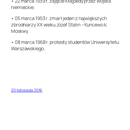
• 22 marca 1939 r. zajęcie Kłajpedy przez wojska
niemieckie.
• 05 marca 1953 r. zmarł jeden z największych
zbrodniarzy XX wieku Józef Stalin – Kuncewo k.
Moskwy.
• 08 marca 1968 r. protesty studentów Uniwersytetu
Warszawskiego.
20 listopada 2016