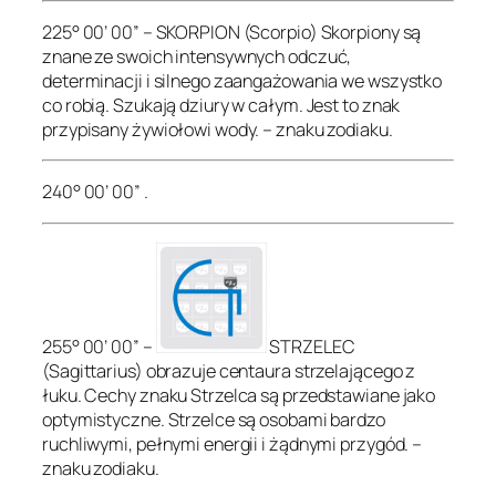
225° 00’ 00” – SKORPION (Scorpio) Skorpiony są
znane ze swoich intensywnych odczuć,
determinacji i silnego zaangażowania we wszystko
co robią. Szukają dziury w całym. Jest to znak
przypisany żywiołowi wody. – znaku zodiaku.
240° 00’ 00” .
255° 00’ 00” –
STRZELEC
(Sagittarius) obrazuje centaura strzelającego z
łuku. Cechy znaku Strzelca są przedstawiane jako
optymistyczne. Strzelce są osobami bardzo
ruchliwymi, pełnymi energii i żądnymi przygód. –
znaku zodiaku.