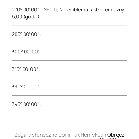
270° 00’ 00” – NEPTUN – emblemat astronomiczny
6,00 (godz.).
285° 00’ 00” .
300° 00’ 00” .
315° 00’ 00” .
330° 00’ 00” .
345° 00’ 00” .
.
Zegary słoneczne Dominiak Henryk Jan
Obręcz