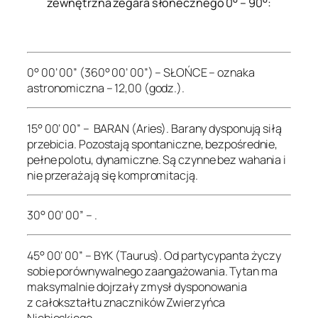
zewnętrzna zegara słonecznego 0° – 90°:
.
0° 00’ 00” (360° 00’ 00”) – SŁOŃCE – oznaka
astronomiczna – 12,00 (godz.).
15° 00’ 00” – BARAN (Aries). Barany dysponują siłą
przebicia. Pozostają spontaniczne, bezpośrednie,
pełne polotu, dynamiczne. Są czynne bez wahania i
nie przerażają się kompromitacją.
30° 00’ 00” – .
45° 00’ 00” – BYK (Taurus). Od partycypanta życzy
sobie porównywalnego zaangażowania. Tytan ma
maksymalnie dojrzały zmysł dysponowania
z całokształtu znaczników Zwierzyńca
Niebieskiego.