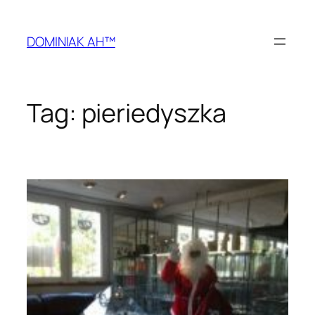
Przejdź
do
DOMINIAK AH™
treści
Tag:
pieriedyszka