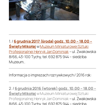
.
.
1. /
6 grudnia 2017 (środa) godz. 10.00 – 18.00 –
Święty Mikołaj
w
Muzeum Miniaturowej Sztuki
Profesjonalnej Henryk Jan Dominiak
– ul. Żwakowska
8/66, 43-100 Tychy, tel. 692 875 944 – siedziba
Muzeum..
Informacja o imprezach rozrywkowych / 2016 rok:
2. /
6 grudnia 2016 (wtorek) godz. 10.00 – 18.00 –
Święty Mikołaj
w Muzeum Miniaturowej Sztuki
Profesjonalnej Henryk Jan Dominiak
– ul. Żwakowska
8/66, 43-100 Tychy, tel. 692 875 944 – siedziba