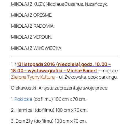
MIKOŁAJ Z KUZY, Nicolaus Cusanus, Kuzańczyk.
MIKOŁAJ Z ORESME.
MIKOŁAJ Z RADOMIA.
MIKOŁAJ Z VERDUN.
MIKOŁAJ Z WIKOWIECKA.
1. /
13 listopada 2016 (niedziela) godz. 10.00 –
18.00 – wystawa grafiki – Michał Banert
– miejsce
Zielone Tychy Kultura
– ul. Żwkowska, obok parkingu.
Ciekawostki: Artysta zaprezentuje swoje prace:
1.
Pokłosie
(do filmu) 100 cm x 70 cm.
2. Hannibal (do filmu) 100 cm x 70 cm.
3. Dom Zły (do filmu) 100 cm x 70 cm.