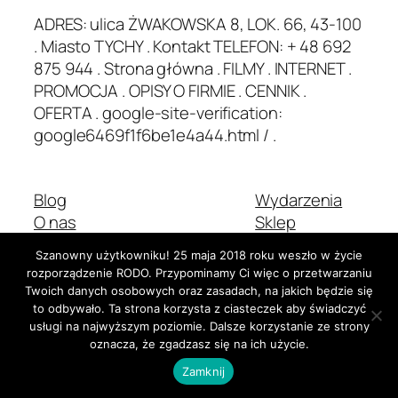
ADRES: ulica ŻWAKOWSKA 8, LOK. 66, 43-100
. Miasto TYCHY . Kontakt TELEFON: + 48 692
875 944 . Strona główna . FILMY . INTERNET .
PROMOCJA . OPISY O FIRMIE . CENNIK .
OFERTA . google-site-verification:
google6469f1f6be1e4a44.html / .
Blog
Wydarzenia
O nas
Sklep
Najczęściej zadawane pytania
Wzorce
Szanowny użytkowniku! 25 maja 2018 roku weszło w życie
Autorzy
Motywy
rozporządzenie RODO. Przypominamy Ci więc o przetwarzaniu
Twoich danych osobowych oraz zasadach, na jakich będzie się
to odbywało. Ta strona korzysta z ciasteczek aby świadczyć
usługi na najwyższym poziomie. Dalsze korzystanie ze strony
Dwadzieścia Dwadzieścia-Pięć
Stworzone z
WordPress
oznacza, że zgadzasz się na ich użycie.
Zamknij