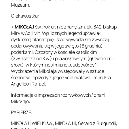
Muzeum.
Ciekawostka:
•
MIKOŁAJ
św., rok ur. nie znany, zm. ok. 342, biskup
Miry w Azji Mn. Wg licznych legend uprawiał
dyskretną filantropię i stąd wywodzi się zwyczaj
obdarowywania się w jego święto (6 grudnia)
podarkami. Czczony w kościele katolickim
(zwłaszcza od X w.) i prawosławnym (głównie gr. i
słow.), w którym nosi miano „cudotwórcy”.
Wyobrażenia Mikołaja występowały w sztuce
średniow., epizody z jego życia malowali m.in. Fra
Angelico i Rafael.
Informacja o imprezach rozrywkowych / znani
Mikołaje:
PAPIERZE:
MIKOŁAJ I WIELKI św., MIKOŁAJ II, Gerard z Burgundii,