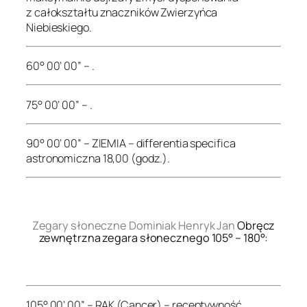
z całokształtu znaczników Zwierzyńca
Niebieskiego.
60° 00’ 00” – .
75° 00’ 00” – .
90° 00’ 00” – ZIEMIA – differentia specifica
astronomiczna 18,00 (godz.).
.
Zegary słoneczne Dominiak Henryk Jan
Obręcz
zewnętrzna zegara słonecznego 105° – 180°:
.
105° 00’ 00” – RAK (Cancer) – receptywność,