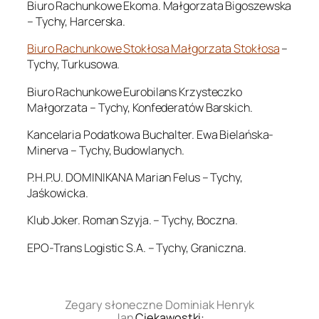
Biuro Rachunkowe Ekoma. Małgorzata Bigoszewska
– Tychy, Harcerska.
Biuro Rachunkowe Stokłosa Małgorzata Stokłosa
–
Tychy, Turkusowa.
Biuro Rachunkowe Eurobilans Krzysteczko
Małgorzata – Tychy, Konfederatów Barskich.
Kancelaria Podatkowa Buchalter. Ewa Bielańska-
Minerva – Tychy, Budowlanych.
P.H.P.U. DOMINIKANA Marian Felus – Tychy,
Jaśkowicka.
Klub Joker. Roman Szyja. – Tychy, Boczna.
EPO-Trans Logistic S.A. – Tychy, Graniczna.
.
Zegary słoneczne Dominiak Henryk
Jan
Ciekawostki: