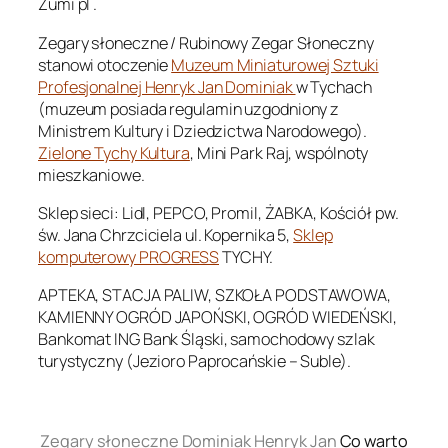
Zumi pl .
Zegary słoneczne / Rubinowy Zegar Słoneczny
stanowi otoczenie
Muzeum Miniaturowej Sztuki
Profesjonalnej Henryk Jan Dominiak
w Tychach
(muzeum posiada regulamin uzgodniony z
Ministrem Kultury i Dziedzictwa Narodowego).
Zielone Tychy Kultura
, Mini Park Raj, wspólnoty
mieszkaniowe.
Sklep sieci: Lidl, PEPCO, Promil, ŻABKA, Kościół pw.
św. Jana Chrzciciela ul. Kopernika 5,
Sklep
komputerowy PROGRESS
TYCHY.
APTEKA, STACJA PALIW, SZKOŁA PODSTAWOWA,
KAMIENNY OGRÓD JAPOŃSKI, OGRÓD WIEDEŃSKI,
Bankomat ING Bank Śląski, samochodowy szlak
turystyczny (Jezioro Paprocańskie – Suble).
.
Zegary słoneczne Dominiak Henryk Jan
Co warto