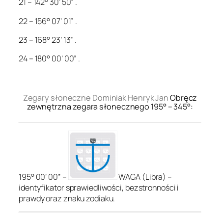
21 – 142° 30’ 50” .
22 – 156° 07’ 01” .
23 – 168° 23’ 13” .
24 – 180° 00’ 00” .
.
Zegary słoneczne Dominiak Henryk Jan
Obręcz
zewnętrzna zegara słonecznego 195° – 345°:
195° 00’ 00” –
WAGA (Libra) –
identyfikator sprawiedliwości, bezstronności i
prawdy oraz znaku zodiaku.