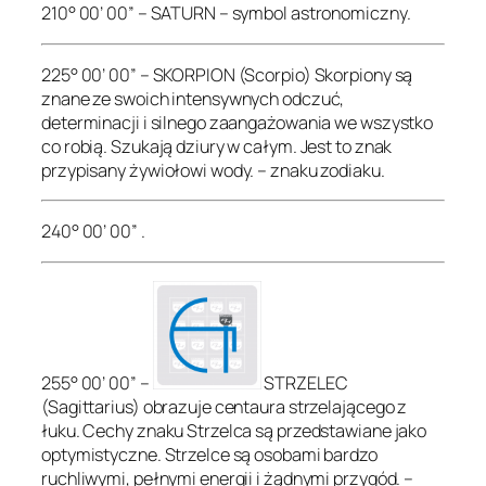
210° 00’ 00” – SATURN – symbol astronomiczny.
225° 00’ 00” – SKORPION (Scorpio) Skorpiony są
znane ze swoich intensywnych odczuć,
determinacji i silnego zaangażowania we wszystko
co robią. Szukają dziury w całym. Jest to znak
przypisany żywiołowi wody. – znaku zodiaku.
240° 00’ 00” .
255° 00’ 00” –
STRZELEC
(Sagittarius) obrazuje centaura strzelającego z
łuku. Cechy znaku Strzelca są przedstawiane jako
optymistyczne. Strzelce są osobami bardzo
ruchliwymi, pełnymi energii i żądnymi przygód. –