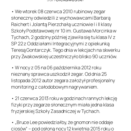
• We wtorek 08 czerwca 2010 rubinowy zegar
słoneczny odwiedzili z wychowawcami Barbarą
Raichert i Jolantą Pierzchałą uczniowie I i II klasy
Szkoły Podstawowej nr 10 im. Gustawa Morcinka w
Tychach, 2 godziny później zjawiła się tu klasa IV z
SP 22 z Oddziałami Integracyjnymi z opiekunką
Teresą Gontarczyk. Tego dnia w lekcjach na skwerku
przy Żwakowskiej uczestniczyło blisko 90 uczniów.
• W nocy z 05 na 06 października 2012 roku
nieznany sprawca uszkodził zegar. Od dnia 25
listopada 2012 autor zegara założył profesjonalny
monitoring z całodobowym nagrywaniem.
• 21 czerwca 2013 roku w godzinach rannych lekcję
fizyki przy zegarze słonecznym miała jedna klasa
fryzjerskiej Szkoły Zasadniczej w Tychach.
• „Bruce Lee powiedziałby, że gnomon nie oddaje
ciosów” – pod osłoną nocy 12 kwietnia 2015 roku o