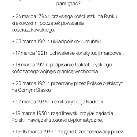
pamiętać?
• 24 marca 1794 r. przysięga Kościuszki na Rynku
krakowskim, początek powstania
kościuszkowskiego.
• 03 marca 1921 r. układ polsko-rumuński.
• 17 marca 1921 r. uchwalenie konstytucji marcowej.
• 18 marca 1921 r. podpisanie traktatu ryskiego
kończącego wojnę o granicę wschodnią.
• 20 marca 1921 r. przegrany przez Polskę plebiscyt
na Górnym Śląsku.
• 07 marca 1936 r. remilitaryzacja Nadrenii.
• 19 marca 1938 r. rząd litewski przyjął żądania
Polski i nawiązał stosunki dyplomatyczne.
• 15-16 marca 1939 r. zajęcie Czechosłowacji przez