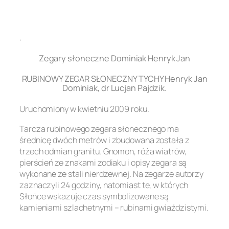
.
Zegary słoneczne Dominiak Henryk Jan
RUBINOWY ZEGAR SŁONECZNY TYCHY Henryk Jan
Dominiak, dr Lucjan Pajdzik.
Uruchomiony w kwietniu 2009 roku.
Tarcza rubinowego zegara słonecznego ma
średnicę dwóch metrów i zbudowana została z
trzech odmian granitu. Gnomon, róża wiatrów,
pierścień ze znakami zodiaku i opisy zegara są
wykonane ze stali nierdzewnej. Na zegarze autorzy
zaznaczyli 24 godziny, natomiast te, w których
Słońce wskazuje czas symbolizowane są
kamieniami szlachetnymi – rubinami gwiaździstymi.
.