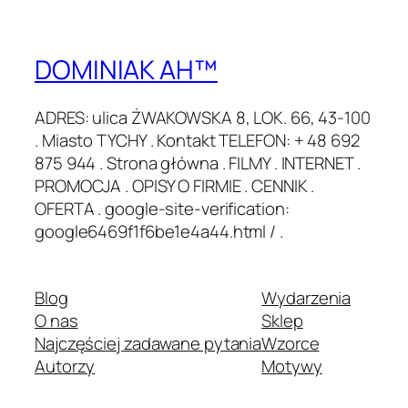
DOMINIAK AH™
ADRES: ulica ŻWAKOWSKA 8, LOK. 66, 43-100
. Miasto TYCHY . Kontakt TELEFON: + 48 692
875 944 . Strona główna . FILMY . INTERNET .
PROMOCJA . OPISY O FIRMIE . CENNIK .
OFERTA . google-site-verification:
google6469f1f6be1e4a44.html / .
Blog
Wydarzenia
O nas
Sklep
Najczęściej zadawane pytania
Wzorce
Autorzy
Motywy