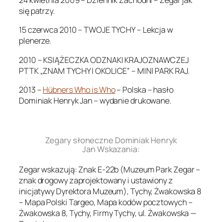
24 kwietnia 2009 – Dziennik Zachodni – Zegar jak
się patrzy.
15 czerwca 2010 – TWOJE TYCHY – Lekcja w
plenerze.
2010 – KSIĄŻECZKA ODZNAKI KRAJOZNAWCZEJ
PTTK „ZNAM TYCHY I OKOLICE” – MINI PARK RAJ.
2013 –
Hübners Who is Who
– Polska – hasło
Dominiak Henryk Jan – wydanie drukowane.
.
Zegary słoneczne Dominiak Henryk
Jan Wskazania:
Zegar wskazują: Znak E-22b (Muzeum Park Zegar –
znak drogowy zaprojektowany i ustawiony z
inicjatywy Dyrektora Muzeum), Tychy, Żwakowska 8
– Mapa Polski Targeo, Mapa kodów pocztowych –
Żwakowska 8, Tychy, Firmy Tychy, ul. Żwakowska —