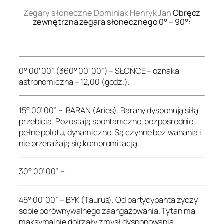
Zegary słoneczne Dominiak Henryk Jan
Obręcz
zewnętrzna zegara słonecznego 0° – 90°:
.
0° 00’ 00” (360° 00’ 00”) – SŁOŃCE – oznaka
astronomiczna – 12,00 (godz.).
15° 00’ 00” – BARAN (Aries). Barany dysponują siłą
przebicia. Pozostają spontaniczne, bezpośrednie,
pełne polotu, dynamiczne. Są czynne bez wahania i
nie przerażają się kompromitacją.
30° 00’ 00” – .
45° 00’ 00” – BYK (Taurus). Od partycypanta życzy
sobie porównywalnego zaangażowania. Tytan ma
maksymalnie dojrzały zmysł dysponowania