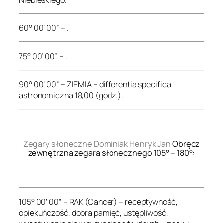
60° 00’ 00” – .
75° 00’ 00” – .
90° 00’ 00” – ZIEMIA – differentia specifica
astronomiczna 18,00 (godz.).
.
Zegary słoneczne Dominiak Henryk Jan
Obręcz
zewnętrzna zegara słonecznego 105° – 180°:
.
105° 00’ 00” – RAK (Cancer) – receptywność,
opiekuńczość, dobra pamięć, ustępliwość,