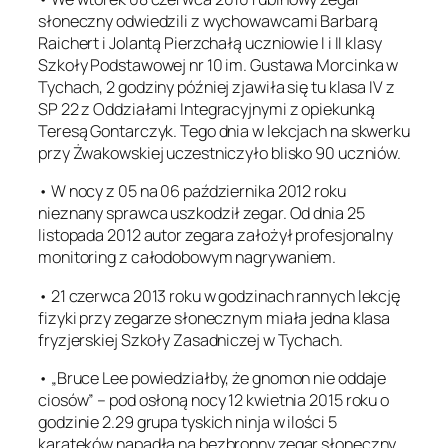
słoneczny odwiedzili z wychowawcami Barbarą
Raichert i Jolantą Pierzchałą uczniowie I i II klasy
Szkoły Podstawowej nr 10 im. Gustawa Morcinka w
Tychach, 2 godziny później zjawiła się tu klasa IV z
SP 22 z Oddziałami Integracyjnymi z opiekunką
Teresą Gontarczyk. Tego dnia w lekcjach na skwerku
przy Żwakowskiej uczestniczyło blisko 90 uczniów.
• W nocy z 05 na 06 października 2012 roku
nieznany sprawca uszkodził zegar. Od dnia 25
listopada 2012 autor zegara założył profesjonalny
monitoring z całodobowym nagrywaniem.
• 21 czerwca 2013 roku w godzinach rannych lekcję
fizyki przy zegarze słonecznym miała jedna klasa
fryzjerskiej Szkoły Zasadniczej w Tychach.
• „Bruce Lee powiedziałby, że gnomon nie oddaje
ciosów” – pod osłoną nocy 12 kwietnia 2015 roku o
godzinie 2.29 grupa tyskich ninja w ilości 5
karateków napadła na bezbronny zegar słoneczny