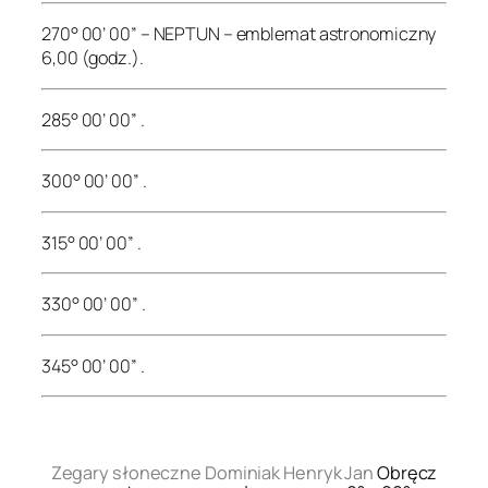
270° 00’ 00” – NEPTUN – emblemat astronomiczny
6,00 (godz.).
285° 00’ 00” .
300° 00’ 00” .
315° 00’ 00” .
330° 00’ 00” .
345° 00’ 00” .
.
Zegary słoneczne Dominiak Henryk Jan
Obręcz