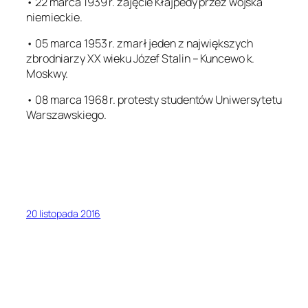
• 22 marca 1939 r. zajęcie Kłajpedy przez wojska
niemieckie.
• 05 marca 1953 r. zmarł jeden z największych
zbrodniarzy XX wieku Józef Stalin – Kuncewo k.
Moskwy.
• 08 marca 1968 r. protesty studentów Uniwersytetu
Warszawskiego.
20 listopada 2016