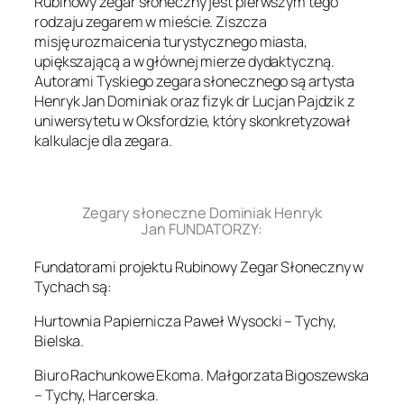
Rubinowy zegar słoneczny jest pierwszym tego
rodzaju zegarem w mieście. Ziszcza
misję urozmaicenia turystycznego miasta,
upiększającą a w głównej mierze dydaktyczną.
Autorami Tyskiego zegara słonecznego są artysta
Henryk Jan Dominiak oraz fizyk dr Lucjan Pajdzik z
uniwersytetu w Oksfordzie, który skonkretyzował
kalkulacje dla zegara.
.
Zegary słoneczne Dominiak Henryk
Jan FUNDATORZY:
Fundatorami projektu Rubinowy Zegar Słoneczny w
Tychach są:
Hurtownia Papiernicza Paweł Wysocki – Tychy,
Bielska.
Biuro Rachunkowe Ekoma. Małgorzata Bigoszewska
– Tychy, Harcerska.