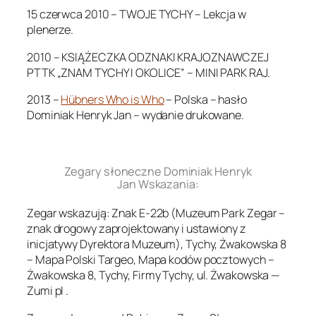
15 czerwca 2010 – TWOJE TYCHY – Lekcja w
plenerze.
2010 – KSIĄŻECZKA ODZNAKI KRAJOZNAWCZEJ
PTTK „ZNAM TYCHY I OKOLICE” – MINI PARK RAJ.
2013 –
Hübners Who is Who
– Polska – hasło
Dominiak Henryk Jan – wydanie drukowane.
.
Zegary słoneczne Dominiak Henryk
Jan Wskazania:
Zegar wskazują: Znak E-22b (Muzeum Park Zegar –
znak drogowy zaprojektowany i ustawiony z
inicjatywy Dyrektora Muzeum), Tychy, Żwakowska 8
– Mapa Polski Targeo, Mapa kodów pocztowych –
Żwakowska 8, Tychy, Firmy Tychy, ul. Żwakowska —
Zumi pl .