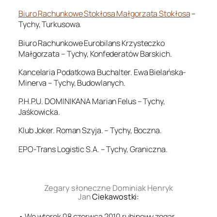
Biuro Rachunkowe Stokłosa Małgorzata Stokłosa
–
Tychy, Turkusowa.
Biuro Rachunkowe Eurobilans Krzysteczko
Małgorzata – Tychy, Konfederatów Barskich.
Kancelaria Podatkowa Buchalter. Ewa Bielańska-
Minerva – Tychy, Budowlanych.
P.H.P.U. DOMINIKANA Marian Felus – Tychy,
Jaśkowicka.
Klub Joker. Roman Szyja. – Tychy, Boczna.
EPO-Trans Logistic S.A. – Tychy, Graniczna.
.
Zegary słoneczne Dominiak Henryk
Jan
Ciekawostki:
• We wtorek 08 czerwca 2010 rubinowy zegar