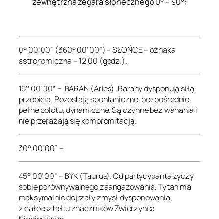
zewnętrzna zegara słonecznego 0° – 90°:
.
0° 00’ 00” (360° 00’ 00”) – SŁOŃCE – oznaka
astronomiczna – 12,00 (godz.).
15° 00’ 00” – BARAN (Aries). Barany dysponują siłą
przebicia. Pozostają spontaniczne, bezpośrednie,
pełne polotu, dynamiczne. Są czynne bez wahania i
nie przerażają się kompromitacją.
30° 00’ 00” – .
45° 00’ 00” – BYK (Taurus). Od partycypanta życzy
sobie porównywalnego zaangażowania. Tytan ma
maksymalnie dojrzały zmysł dysponowania
z całokształtu znaczników Zwierzyńca
Niebieskiego.