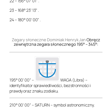
22 – 156° 07’ 01” .
23 – 168° 23’ 13” .
24 – 180° 00’ 00” .
.
Zegary słoneczne Dominiak Henryk Jan
Obręcz
zewnętrzna zegara słonecznego 195° – 345°:
195° 00’ 00” –
WAGA (Libra) –
identyfikator sprawiedliwości, bezstronności i
prawdy oraz znaku zodiaku.
210° 00’ 00” – SATURN – symbol astronomiczny.