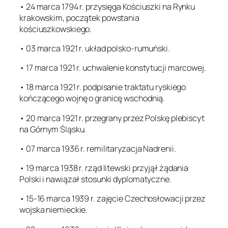
• 24 marca 1794 r. przysięga Kościuszki na Rynku
krakowskim, początek powstania
kościuszkowskiego.
• 03 marca 1921 r. układ polsko-rumuński.
• 17 marca 1921 r. uchwalenie konstytucji marcowej.
• 18 marca 1921 r. podpisanie traktatu ryskiego
kończącego wojnę o granicę wschodnią.
• 20 marca 1921 r. przegrany przez Polskę plebiscyt
na Górnym Śląsku.
• 07 marca 1936 r. remilitaryzacja Nadrenii.
• 19 marca 1938 r. rząd litewski przyjął żądania
Polski i nawiązał stosunki dyplomatyczne.
• 15-16 marca 1939 r. zajęcie Czechosłowacji przez
wojska niemieckie.