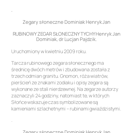
.
Zegary słoneczne Dominiak Henryk Jan
RUBINOWY ZEGAR SŁONECZNY TYCHY Henryk Jan
Dominiak, dr Lucjan Pajdzik.
Uruchomiony w kwietniu 2009 roku.
Tarcza rubinowego zegara słonecznego ma
średnicę dwóch metrów i zbudowana została z
trzech odmian granitu. Gnomon, róża wiatrów,
pierścień ze znakami zodiaku i opisy zegara są
wykonane ze stali nierdzewnej. Na zegarze autorzy
zaznaczyli 24 godziny, natomiast te, w których
Słońce wskazuje czas symbolizowane są
kamieniami szlachetnymi – rubinami gwiaździstymi.
.
Zegary słoneczne Dominiak Henryk Jan