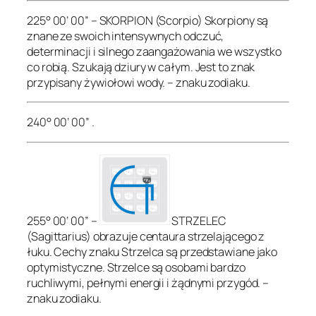
225° 00’ 00” – SKORPION (Scorpio) Skorpiony są
znane ze swoich intensywnych odczuć,
determinacji i silnego zaangażowania we wszystko
co robią. Szukają dziury w całym. Jest to znak
przypisany żywiołowi wody. – znaku zodiaku.
240° 00’ 00” .
255° 00’ 00” –
STRZELEC
(Sagittarius) obrazuje centaura strzelającego z
łuku. Cechy znaku Strzelca są przedstawiane jako
optymistyczne. Strzelce są osobami bardzo
ruchliwymi, pełnymi energii i żądnymi przygód. –
znaku zodiaku.