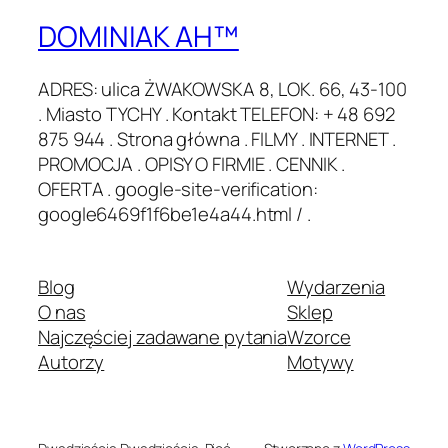
DOMINIAK AH™
ADRES: ulica ŻWAKOWSKA 8, LOK. 66, 43-100
. Miasto TYCHY . Kontakt TELEFON: + 48 692
875 944 . Strona główna . FILMY . INTERNET .
PROMOCJA . OPISY O FIRMIE . CENNIK .
OFERTA . google-site-verification:
google6469f1f6be1e4a44.html / .
Blog
Wydarzenia
O nas
Sklep
Najczęściej zadawane pytania
Wzorce
Autorzy
Motywy