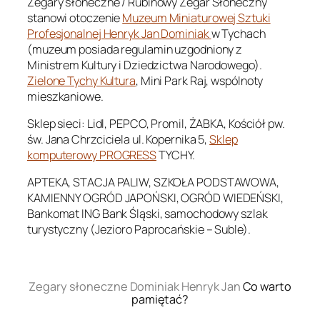
Zegary słoneczne / Rubinowy Zegar Słoneczny
stanowi otoczenie
Muzeum Miniaturowej Sztuki
Profesjonalnej Henryk Jan Dominiak
w Tychach
(muzeum posiada regulamin uzgodniony z
Ministrem Kultury i Dziedzictwa Narodowego).
Zielone Tychy Kultura
, Mini Park Raj, wspólnoty
mieszkaniowe.
Sklep sieci: Lidl, PEPCO, Promil, ŻABKA, Kościół pw.
św. Jana Chrzciciela ul. Kopernika 5,
Sklep
komputerowy PROGRESS
TYCHY.
APTEKA, STACJA PALIW, SZKOŁA PODSTAWOWA,
KAMIENNY OGRÓD JAPOŃSKI, OGRÓD WIEDEŃSKI,
Bankomat ING Bank Śląski, samochodowy szlak
turystyczny (Jezioro Paprocańskie – Suble).
.
Zegary słoneczne Dominiak Henryk Jan
Co warto
pamiętać?