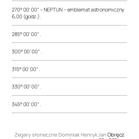
270° 00’ 00” – NEPTUN – emblemat astronomiczny
6,00 (godz.).
285° 00’ 00” .
300° 00’ 00” .
315° 00’ 00” .
330° 00’ 00” .
345° 00’ 00” .
.
Zegary słoneczne Dominiak Henryk Jan
Obręcz