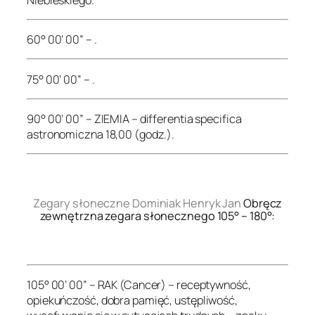
60° 00’ 00” – .
75° 00’ 00” – .
90° 00’ 00” – ZIEMIA – differentia specifica
astronomiczna 18,00 (godz.).
.
Zegary słoneczne Dominiak Henryk Jan
Obręcz
zewnętrzna zegara słonecznego 105° – 180°:
.
105° 00’ 00” – RAK (Cancer) – receptywność,
opiekuńczość, dobra pamięć, ustępliwość,