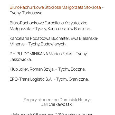
Biuro Rachunkowe Stokłosa Małgorzata Stokłosa
–
Tychy, Turkusowa.
Biuro Rachunkowe Eurobilans Krzysteczko
Małgorzata – Tychy, Konfederatów Barskich.
Kancelaria Podatkowa Buchalter. Ewa Bielańska-
Minerva – Tychy, Budowlanych.
P.H.P.U. DOMINIKANA Marian Felus – Tychy,
Jaśkowicka.
Klub Joker. Roman Szyja. – Tychy, Boczna.
EPO-Trans Logistic S.A. – Tychy, Graniczna.
.
Zegary słoneczne Dominiak Henryk
Jan
Ciekawostki:
• We wtorek 08 czerwca 2010 rubinowy zegar