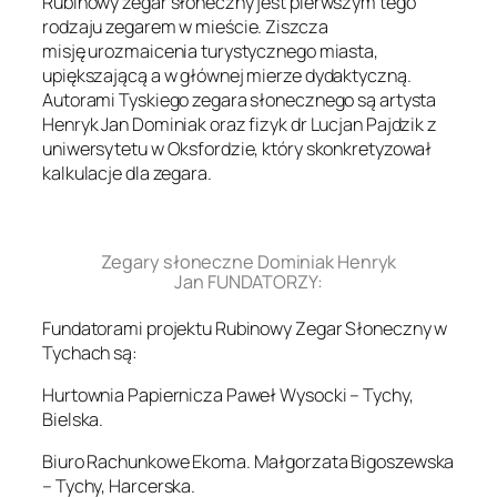
Rubinowy zegar słoneczny jest pierwszym tego
rodzaju zegarem w mieście. Ziszcza
misję urozmaicenia turystycznego miasta,
upiększającą a w głównej mierze dydaktyczną.
Autorami Tyskiego zegara słonecznego są artysta
Henryk Jan Dominiak oraz fizyk dr Lucjan Pajdzik z
uniwersytetu w Oksfordzie, który skonkretyzował
kalkulacje dla zegara.
.
Zegary słoneczne Dominiak Henryk
Jan FUNDATORZY:
Fundatorami projektu Rubinowy Zegar Słoneczny w
Tychach są:
Hurtownia Papiernicza Paweł Wysocki – Tychy,
Bielska.
Biuro Rachunkowe Ekoma. Małgorzata Bigoszewska
– Tychy, Harcerska.