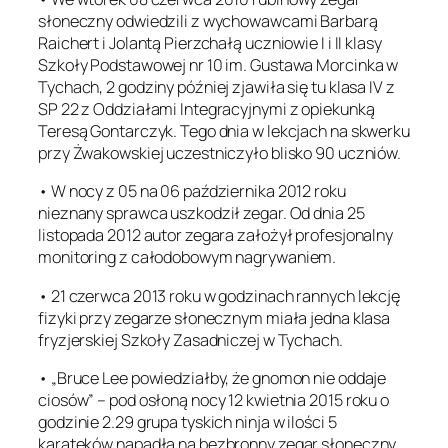
słoneczny odwiedzili z wychowawcami Barbarą
Raichert i Jolantą Pierzchałą uczniowie I i II klasy
Szkoły Podstawowej nr 10 im. Gustawa Morcinka w
Tychach, 2 godziny później zjawiła się tu klasa IV z
SP 22 z Oddziałami Integracyjnymi z opiekunką
Teresą Gontarczyk. Tego dnia w lekcjach na skwerku
przy Żwakowskiej uczestniczyło blisko 90 uczniów.
• W nocy z 05 na 06 października 2012 roku
nieznany sprawca uszkodził zegar. Od dnia 25
listopada 2012 autor zegara założył profesjonalny
monitoring z całodobowym nagrywaniem.
• 21 czerwca 2013 roku w godzinach rannych lekcję
fizyki przy zegarze słonecznym miała jedna klasa
fryzjerskiej Szkoły Zasadniczej w Tychach.
• „Bruce Lee powiedziałby, że gnomon nie oddaje
ciosów” – pod osłoną nocy 12 kwietnia 2015 roku o
godzinie 2.29 grupa tyskich ninja w ilości 5
karateków napadła na bezbronny zegar słoneczny