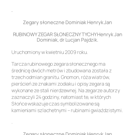
.
Zegary słoneczne Dominiak Henryk Jan
RUBINOWY ZEGAR SŁONECZNY TYCHY Henryk Jan
Dominiak, dr Lucjan Pajdzik.
Uruchomiony w kwietniu 2009 roku.
Tarcza rubinowego zegara słonecznego ma
średnicę dwóch metrów i zbudowana została z
trzech odmian granitu. Gnomon, róża wiatrów,
pierścień ze znakami zodiaku i opisy zegara są
wykonane ze stali nierdzewnej. Na zegarze autorzy
zaznaczyli 24 godziny, natomiast te, w których
Słońce wskazuje czas symbolizowane są
kamieniami szlachetnymi – rubinami gwiaździstymi.
.
Zegary słoneczne Dominiak Henryk Jan