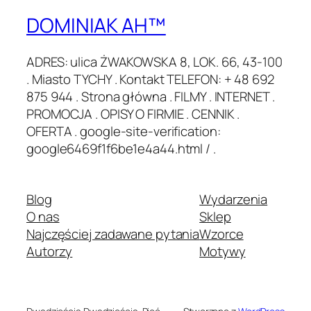
DOMINIAK AH™
ADRES: ulica ŻWAKOWSKA 8, LOK. 66, 43-100
. Miasto TYCHY . Kontakt TELEFON: + 48 692
875 944 . Strona główna . FILMY . INTERNET .
PROMOCJA . OPISY O FIRMIE . CENNIK .
OFERTA . google-site-verification:
google6469f1f6be1e4a44.html / .
Blog
Wydarzenia
O nas
Sklep
Najczęściej zadawane pytania
Wzorce
Autorzy
Motywy