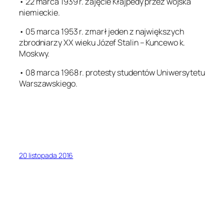
• 22 marca 1939 r. zajęcie Kłajpedy przez wojska
niemieckie.
• 05 marca 1953 r. zmarł jeden z największych
zbrodniarzy XX wieku Józef Stalin – Kuncewo k.
Moskwy.
• 08 marca 1968 r. protesty studentów Uniwersytetu
Warszawskiego.
20 listopada 2016