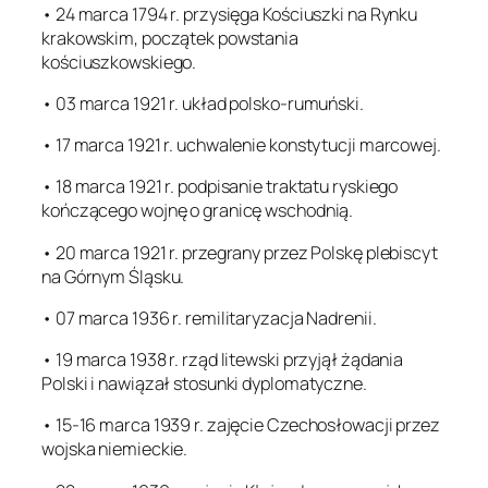
• 24 marca 1794 r. przysięga Kościuszki na Rynku
krakowskim, początek powstania
kościuszkowskiego.
• 03 marca 1921 r. układ polsko-rumuński.
• 17 marca 1921 r. uchwalenie konstytucji marcowej.
• 18 marca 1921 r. podpisanie traktatu ryskiego
kończącego wojnę o granicę wschodnią.
• 20 marca 1921 r. przegrany przez Polskę plebiscyt
na Górnym Śląsku.
• 07 marca 1936 r. remilitaryzacja Nadrenii.
• 19 marca 1938 r. rząd litewski przyjął żądania
Polski i nawiązał stosunki dyplomatyczne.
• 15-16 marca 1939 r. zajęcie Czechosłowacji przez
wojska niemieckie.