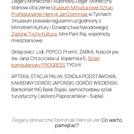
Zegary słoneczne / Rubinowy Zegar Słoneczny
stanowi otoczenie
Muzeum Miniaturowej Sztuki
Profesjonalnej Henryk Jan Dominiak
w Tychach
(muzeum posiada regulamin uzgodniony z
Ministrem Kultury i Dziedzictwa Narodowego).
Zielone Tychy Kultura
, Mini Park Raj, wspólnoty
mieszkaniowe.
Sklep sieci: Lidl, PEPCO, Promil, ŻABKA, Kościół pw.
św. Jana Chrzciciela ul. Kopernika 5,
Sklep
komputerowy PROGRESS
TYCHY.
APTEKA, STACJA PALIW, SZKOŁA PODSTAWOWA,
KAMIENNY OGRÓD JAPOŃSKI, OGRÓD WIEDEŃSKI,
Bankomat ING Bank Śląski, samochodowy szlak
turystyczny (Jezioro Paprocańskie – Suble).
.
Zegary słoneczne Dominiak Henryk Jan
Co warto
pamiętać?