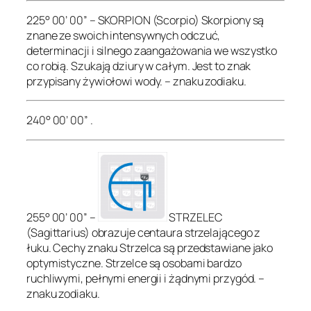
225° 00’ 00” – SKORPION (Scorpio) Skorpiony są
znane ze swoich intensywnych odczuć,
determinacji i silnego zaangażowania we wszystko
co robią. Szukają dziury w całym. Jest to znak
przypisany żywiołowi wody. – znaku zodiaku.
240° 00’ 00” .
255° 00’ 00” –
STRZELEC
(Sagittarius) obrazuje centaura strzelającego z
łuku. Cechy znaku Strzelca są przedstawiane jako
optymistyczne. Strzelce są osobami bardzo
ruchliwymi, pełnymi energii i żądnymi przygód. –
znaku zodiaku.