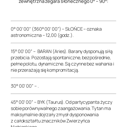
zewnętrzna zegara słonecznego 0° – 90°:
.
0° 00’ 00” (360° 00’ 00”) – SŁOŃCE – oznaka
astronomiczna – 12,00 (godz.).
15° 00’ 00” – BARAN (Aries). Barany dysponują siłą
przebicia. Pozostają spontaniczne, bezpośrednie,
pełne polotu, dynamiczne. Są czynne bez wahania i
nie przerażają się kompromitacją.
30° 00’ 00” – .
45° 00’ 00” – BYK (Taurus). Od partycypanta życzy
sobie porównywalnego zaangażowania. Tytan ma
maksymalnie dojrzały zmysł dysponowania
z całokształtu znaczników Zwierzyńca
Niebieskiego.