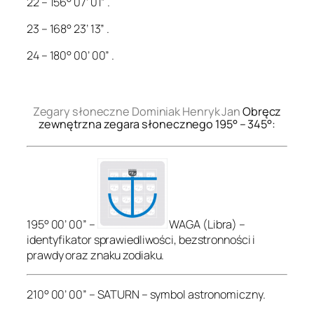
22 – 156° 07’ 01” .
23 – 168° 23’ 13” .
24 – 180° 00’ 00” .
.
Zegary słoneczne Dominiak Henryk Jan
Obręcz
zewnętrzna zegara słonecznego 195° – 345°:
195° 00’ 00” –
WAGA (Libra) –
identyfikator sprawiedliwości, bezstronności i
prawdy oraz znaku zodiaku.
210° 00’ 00” – SATURN – symbol astronomiczny.