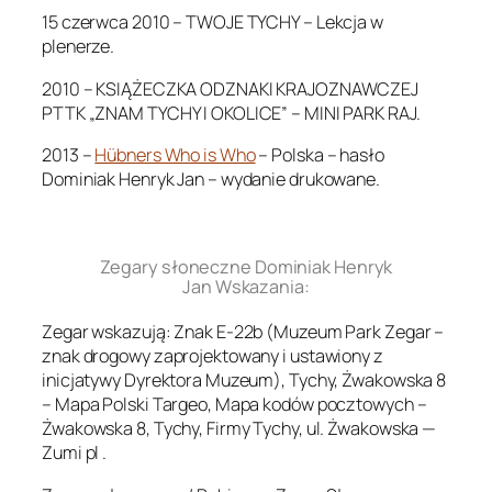
15 czerwca 2010 – TWOJE TYCHY – Lekcja w
plenerze.
2010 – KSIĄŻECZKA ODZNAKI KRAJOZNAWCZEJ
PTTK „ZNAM TYCHY I OKOLICE” – MINI PARK RAJ.
2013 –
Hübners Who is Who
– Polska – hasło
Dominiak Henryk Jan – wydanie drukowane.
.
Zegary słoneczne Dominiak Henryk
Jan Wskazania:
Zegar wskazują: Znak E-22b (Muzeum Park Zegar –
znak drogowy zaprojektowany i ustawiony z
inicjatywy Dyrektora Muzeum), Tychy, Żwakowska 8
– Mapa Polski Targeo, Mapa kodów pocztowych –
Żwakowska 8, Tychy, Firmy Tychy, ul. Żwakowska —
Zumi pl .