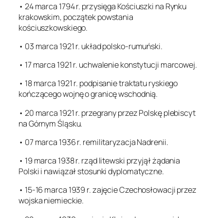
• 24 marca 1794 r. przysięga Kościuszki na Rynku
krakowskim, początek powstania
kościuszkowskiego.
• 03 marca 1921 r. układ polsko-rumuński.
• 17 marca 1921 r. uchwalenie konstytucji marcowej.
• 18 marca 1921 r. podpisanie traktatu ryskiego
kończącego wojnę o granicę wschodnią.
• 20 marca 1921 r. przegrany przez Polskę plebiscyt
na Górnym Śląsku.
• 07 marca 1936 r. remilitaryzacja Nadrenii.
• 19 marca 1938 r. rząd litewski przyjął żądania
Polski i nawiązał stosunki dyplomatyczne.
• 15-16 marca 1939 r. zajęcie Czechosłowacji przez
wojska niemieckie.