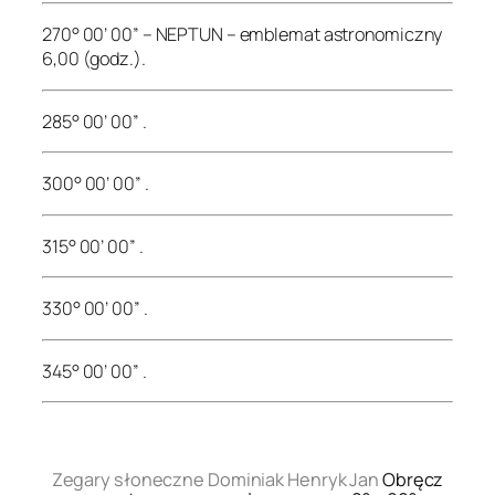
270° 00’ 00” – NEPTUN – emblemat astronomiczny
6,00 (godz.).
285° 00’ 00” .
300° 00’ 00” .
315° 00’ 00” .
330° 00’ 00” .
345° 00’ 00” .
.
Zegary słoneczne Dominiak Henryk Jan
Obręcz