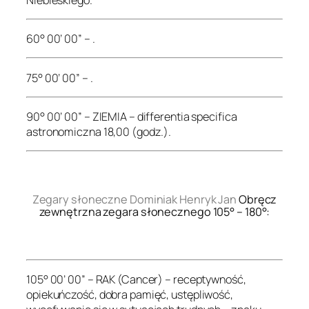
60° 00’ 00” – .
75° 00’ 00” – .
90° 00’ 00” – ZIEMIA – differentia specifica
astronomiczna 18,00 (godz.).
.
Zegary słoneczne Dominiak Henryk Jan
Obręcz
zewnętrzna zegara słonecznego 105° – 180°:
.
105° 00’ 00” – RAK (Cancer) – receptywność,
opiekuńczość, dobra pamięć, ustępliwość,