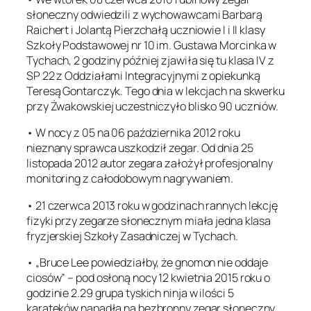
słoneczny odwiedzili z wychowawcami Barbarą
Raichert i Jolantą Pierzchałą uczniowie I i II klasy
Szkoły Podstawowej nr 10 im. Gustawa Morcinka w
Tychach, 2 godziny później zjawiła się tu klasa IV z
SP 22 z Oddziałami Integracyjnymi z opiekunką
Teresą Gontarczyk. Tego dnia w lekcjach na skwerku
przy Żwakowskiej uczestniczyło blisko 90 uczniów.
• W nocy z 05 na 06 października 2012 roku
nieznany sprawca uszkodził zegar. Od dnia 25
listopada 2012 autor zegara założył profesjonalny
monitoring z całodobowym nagrywaniem.
• 21 czerwca 2013 roku w godzinach rannych lekcję
fizyki przy zegarze słonecznym miała jedna klasa
fryzjerskiej Szkoły Zasadniczej w Tychach.
• „Bruce Lee powiedziałby, że gnomon nie oddaje
ciosów” – pod osłoną nocy 12 kwietnia 2015 roku o
godzinie 2.29 grupa tyskich ninja w ilości 5
karateków napadła na bezbronny zegar słoneczny