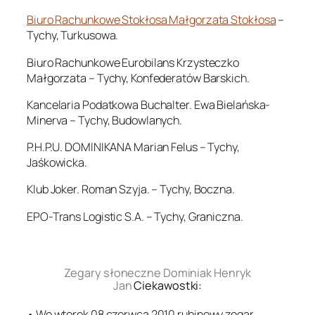
Biuro Rachunkowe Stokłosa Małgorzata Stokłosa
–
Tychy, Turkusowa.
Biuro Rachunkowe Eurobilans Krzysteczko
Małgorzata – Tychy, Konfederatów Barskich.
Kancelaria Podatkowa Buchalter. Ewa Bielańska-
Minerva – Tychy, Budowlanych.
P.H.P.U. DOMINIKANA Marian Felus – Tychy,
Jaśkowicka.
Klub Joker. Roman Szyja. – Tychy, Boczna.
EPO-Trans Logistic S.A. – Tychy, Graniczna.
.
Zegary słoneczne Dominiak Henryk
Jan
Ciekawostki:
• We wtorek 08 czerwca 2010 rubinowy zegar