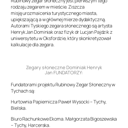
Rubinowy zegar słoneczny jest pierwszym tego
rodzaju zegarem w mieście. Ziszcza
misję urozmaicenia turystycznego miasta,
upiększającą a w głównej mierze dydaktyczną.
Autorami Tyskiego zegara słonecznego są artysta
Henryk Jan Dominiak oraz fizyk dr Lucjan Pajdzik z
uniwersytetu w Oksfordzie, który skonkretyzował
kalkulacje dla zegara.
.
Zegary słoneczne Dominiak Henryk
Jan FUNDATORZY:
Fundatorami projektu Rubinowy Zegar Słoneczny w
Tychach są:
Hurtownia Papiernicza Paweł Wysocki – Tychy,
Bielska.
Biuro Rachunkowe Ekoma. Małgorzata Bigoszewska
– Tychy, Harcerska.