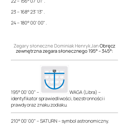
22 – 156° 07’ 01” .
23 – 168° 23’ 13” .
24 – 180° 00’ 00” .
.
Zegary słoneczne Dominiak Henryk Jan
Obręcz
zewnętrzna zegara słonecznego 195° – 345°:
195° 00’ 00” –
WAGA (Libra) –
identyfikator sprawiedliwości, bezstronności i
prawdy oraz znaku zodiaku.
210° 00’ 00” – SATURN – symbol astronomiczny.