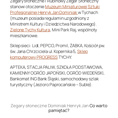
Zegary słoneczne / Rubinowy Zegar Słoneczny
stanowi otoczenie
Muzeum Miniaturowej Sztuki
Profesjonalnej Henryk Jan Dominiak
w Tychach
(muzeum posiada regulamin uzgodniony z
Ministrem Kultury i Dziedzictwa Narodowego).
Zielone Tychy Kultura
, Mini Park Raj, wspólnoty
mieszkaniowe.
Sklep sieci: Lidl, PEPCO, Promil, ŻABKA, Kościół pw.
św. Jana Chrzciciela ul. Kopernika 5,
Sklep
komputerowy PROGRESS
TYCHY.
APTEKA, STACJA PALIW, SZKOŁA PODSTAWOWA,
KAMIENNY OGRÓD JAPOŃSKI, OGRÓD WIEDEŃSKI,
Bankomat ING Bank Śląski, samochodowy szlak
turystyczny (Jezioro Paprocańskie – Suble).
.
Zegary słoneczne Dominiak Henryk Jan
Co warto
pamiętać?