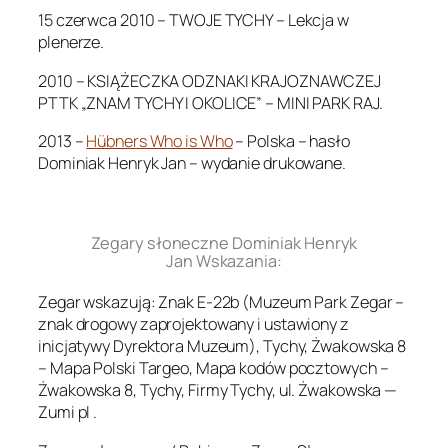
15 czerwca 2010 – TWOJE TYCHY – Lekcja w
plenerze.
2010 – KSIĄŻECZKA ODZNAKI KRAJOZNAWCZEJ
PTTK „ZNAM TYCHY I OKOLICE” – MINI PARK RAJ.
2013 –
Hübners Who is Who
– Polska – hasło
Dominiak Henryk Jan – wydanie drukowane.
.
Zegary słoneczne Dominiak Henryk
Jan Wskazania:
Zegar wskazują: Znak E-22b (Muzeum Park Zegar –
znak drogowy zaprojektowany i ustawiony z
inicjatywy Dyrektora Muzeum), Tychy, Żwakowska 8
– Mapa Polski Targeo, Mapa kodów pocztowych –
Żwakowska 8, Tychy, Firmy Tychy, ul. Żwakowska —
Zumi pl .