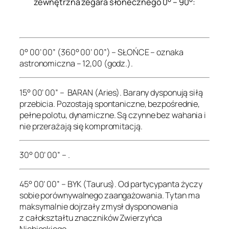
zewnętrzna zegara słonecznego 0° – 90°:
.
0° 00’ 00” (360° 00’ 00”) – SŁOŃCE – oznaka
astronomiczna – 12,00 (godz.).
15° 00’ 00” – BARAN (Aries). Barany dysponują siłą
przebicia. Pozostają spontaniczne, bezpośrednie,
pełne polotu, dynamiczne. Są czynne bez wahania i
nie przerażają się kompromitacją.
30° 00’ 00” – .
45° 00’ 00” – BYK (Taurus). Od partycypanta życzy
sobie porównywalnego zaangażowania. Tytan ma
maksymalnie dojrzały zmysł dysponowania
z całokształtu znaczników Zwierzyńca
Niebieskiego.