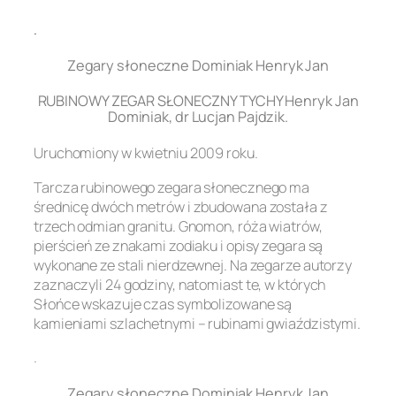
.
Zegary słoneczne Dominiak Henryk Jan
RUBINOWY ZEGAR SŁONECZNY TYCHY Henryk Jan
Dominiak, dr Lucjan Pajdzik.
Uruchomiony w kwietniu 2009 roku.
Tarcza rubinowego zegara słonecznego ma
średnicę dwóch metrów i zbudowana została z
trzech odmian granitu. Gnomon, róża wiatrów,
pierścień ze znakami zodiaku i opisy zegara są
wykonane ze stali nierdzewnej. Na zegarze autorzy
zaznaczyli 24 godziny, natomiast te, w których
Słońce wskazuje czas symbolizowane są
kamieniami szlachetnymi – rubinami gwiaździstymi.
.
Zegary słoneczne Dominiak Henryk Jan