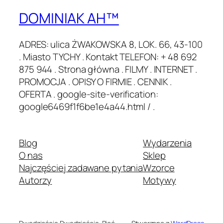
DOMINIAK AH™
ADRES: ulica ŻWAKOWSKA 8, LOK. 66, 43-100
. Miasto TYCHY . Kontakt TELEFON: + 48 692
875 944 . Strona główna . FILMY . INTERNET .
PROMOCJA . OPISY O FIRMIE . CENNIK .
OFERTA . google-site-verification:
google6469f1f6be1e4a44.html / .
Blog
Wydarzenia
O nas
Sklep
Najczęściej zadawane pytania
Wzorce
Autorzy
Motywy