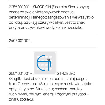
225° 00’ 00” – SKORPION (Scorpio) Skorpiony są
znane ze swoich intensywnych odczuć,
determinacji i silnego zaangażowania we wszystko
co robią. Szukają dziury w całym. Jest to znak
przypisany żywiołowi wody. – znaku zodiaku.
240° 00’ 00” .
255° 00’ 00” –
STRZELEC
(Sagittarius) obrazuje centaura strzelającego z
łuku. Cechy znaku Strzelca są przedstawiane jako
optymistyczne. Strzelce są osobami bardzo
ruchliwymi, pełnymi energii i żądnymi przygód. –
znaku zodiaku.