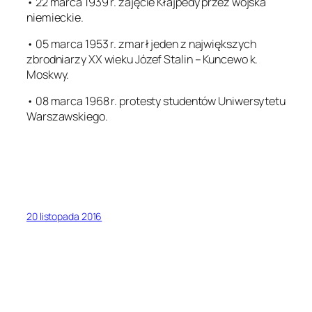
• 22 marca 1939 r. zajęcie Kłajpedy przez wojska
niemieckie.
• 05 marca 1953 r. zmarł jeden z największych
zbrodniarzy XX wieku Józef Stalin – Kuncewo k.
Moskwy.
• 08 marca 1968 r. protesty studentów Uniwersytetu
Warszawskiego.
20 listopada 2016