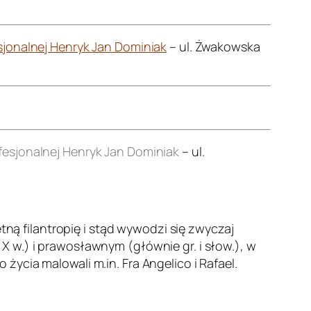
jonalnej Henryk Jan Dominiak
– ul. Żwakowska
esjonalnej Henryk Jan Dominiak
– ul.
etną filantropię i stąd wywodzi się zwyczaj
 w.) i prawosławnym (głównie gr. i słow.), w
ycia malowali m.in. Fra Angelico i Rafael.