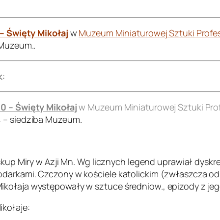
 – Święty Mikołaj
w
Muzeum Miniaturowej Sztuki Profes
 Muzeum..
k:
00 – Święty Mikołaj
w Muzeum Miniaturowej Sztuki Prof
4 – siedziba Muzeum.
biskup Miry w Azji Mn. Wg licznych legend uprawiał dyskr
darkami. Czczony w kościele katolickim (zwłaszcza od X
ołaja występowały w sztuce średniow., epizody z jego ż
ikołaje: