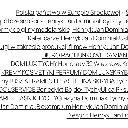
Polska państwo w Europie Środkowej
spółczesności
Henryk Jan Dominiak cytaty
He
ormy do gliny modelarskiej Henryk Jan Domini
Kalendarze Henryk Jan Dominiak
Usł
ugi w zakresie produkcji filmów Henryk Jan D
BIURO RACHUNKOWE DAMIAN 
DOM LUX TYCHY Honoraty 32 Wiesława K
KREMY KOSMETYKI PERFUMY DOM LUX
SKRYBA
chy
TUSZ ATRAMENT PLASTELINA SKRYBA Tyc
DOŁ SERVICE Benedykt Bojdoł Tychy
Ulica Pi
AREK HAŚNIK TYCHY
Grażyna Dominiak Tychy 
 Jan Dominiak
B exemplum Henryk Jan Dominia
D esprit Henryk Jan D