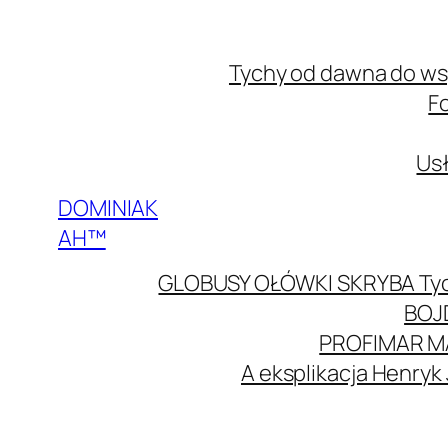
Przejdź
do
Tychy od dawna do w
treści
F
Usł
DOMINIAK
AH™
GLOBUSY OŁÓWKI SKRYBA Ty
BOJ
PROFIMAR M
A eksplikacja Henryk