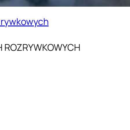
ozrywkowych
CH ROZRYWKOWYCH
: