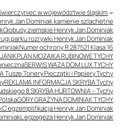
Świerczyniec w województwie śląskim
nryk Jan Dominiak kamienie szlachetne
ak
Globusy ziemskie Henryk Jan Dominiak
ugi parku rozrywki Henryk Jan Dominiak
ominiak
Numer ochrony R 287521 Klasa 16
JANIK
PLAN MOZAIKA RUBINOWE TYCHY
onieczna
SERWIS WAZA DOM LUX TYCHY
 Tusze Tonery Pieczątki i Papiery Tychy
hy
REKLAMA INFORMACJA SKRYBA Tychy
łsudskiego 8 SKRYBA HURTOWNIA – Tychy
Polska
GÓRY GRAŻYNA DOMINIAK TYCHY
k
C egzemplifikacja Henryk Jan Dominiak
ominiak
L egzegeza Henryk Jan Dominiak