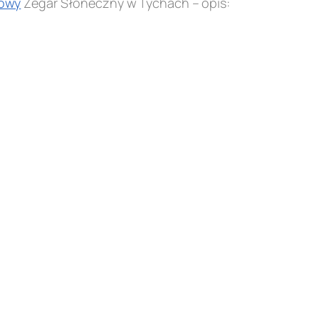
owy
Zegar Słoneczny w Tychach – opis: