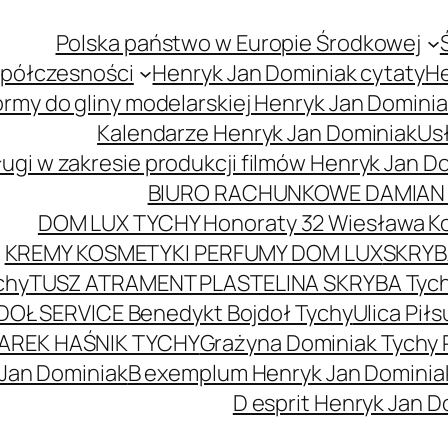
Polska państwo w Europie Środkowej
spółczesności
Henryk Jan Dominiak cytaty
He
ormy do gliny modelarskiej Henryk Jan Domini
Kalendarze Henryk Jan Dominiak
Usł
ugi w zakresie produkcji filmów Henryk Jan D
BIURO RACHUNKOWE DAMIAN 
DOM LUX TYCHY Honoraty 32 Wiesława K
KREMY KOSMETYKI PERFUMY DOM LUX
SKRYBA
chy
TUSZ ATRAMENT PLASTELINA SKRYBA Tyc
DOŁ SERVICE Benedykt Bojdoł Tychy
Ulica Pi
AREK HAŚNIK TYCHY
Grażyna Dominiak Tychy 
 Jan Dominiak
B exemplum Henryk Jan Dominia
D esprit Henryk Jan D