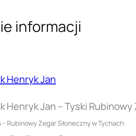
e informacji
k Henryk Jan
k Henryk Jan – Tyski Rubinowy
n – Rubinowy Zegar Słoneczny w Tychach: