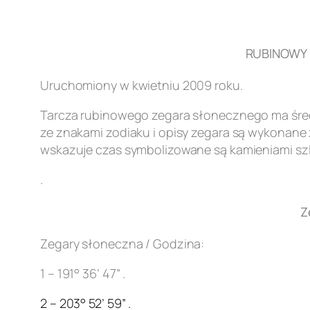
RUBINOWY Z
Uruchomiony w kwietniu 2009 roku.
Tarcza rubinowego zegara słonecznego ma śred
ze znakami zodiaku i opisy zegara są wykonane z
wskazuje czas symbolizowane są kamieniami szl
.
Z
Zegary słoneczna / Godzina:
1 – 191° 36’ 47” .
2 – 203° 52’ 59” .