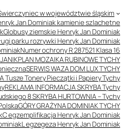
Świerczyniec w województwie śląskim
nryk Jan Dominiak kamienie szlachetne
ak
Globusy ziemskie Henryk Jan Dominiak
ugi parku rozrywki Henryk Jan Dominiak
ominiak
Numer ochrony R 287521 Klasa 16
JANIK
PLAN MOZAIKA RUBINOWE TYCHY
onieczna
SERWIS WAZA DOM LUX TYCHY
 Tusze Tonery Pieczątki i Papiery Tychy
hy
REKLAMA INFORMACJA SKRYBA Tychy
łsudskiego 8 SKRYBA HURTOWNIA – Tychy
Polska
GÓRY GRAŻYNA DOMINIAK TYCHY
k
C egzemplifikacja Henryk Jan Dominiak
ominiak
L egzegeza Henryk Jan Dominiak