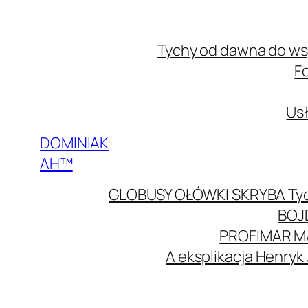
Przejdź
do
Tychy od dawna do w
treści
F
Usł
DOMINIAK
AH™
GLOBUSY OŁÓWKI SKRYBA Ty
BOJ
PROFIMAR M
A eksplikacja Henryk