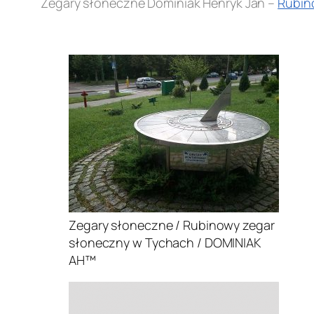
Zegary słoneczne Dominiak Henryk Jan –
Rubin
.
Zegary słoneczne / Rubinowy zegar
słoneczny w Tychach / DOMINIAK
AH™