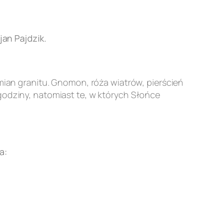
an Pajdzik.
an granitu. Gnomon, róża wiatrów, pierścień
godziny, natomiast te, w których Słońce
a: