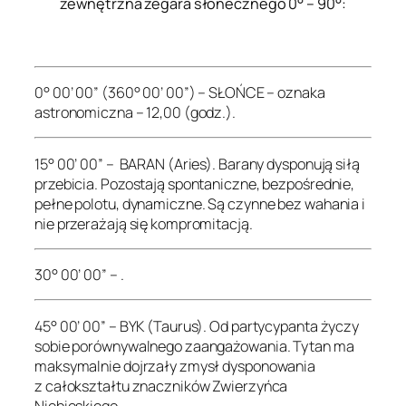
zewnętrzna zegara słonecznego 0° – 90°:
.
0° 00’ 00” (360° 00’ 00”) – SŁOŃCE – oznaka
astronomiczna – 12,00 (godz.).
15° 00’ 00” – BARAN (Aries). Barany dysponują siłą
przebicia. Pozostają spontaniczne, bezpośrednie,
pełne polotu, dynamiczne. Są czynne bez wahania i
nie przerażają się kompromitacją.
30° 00’ 00” – .
45° 00’ 00” – BYK (Taurus). Od partycypanta życzy
sobie porównywalnego zaangażowania. Tytan ma
maksymalnie dojrzały zmysł dysponowania
z całokształtu znaczników Zwierzyńca
Niebieskiego.