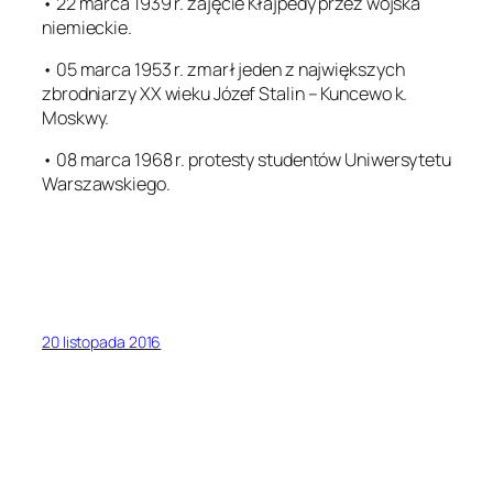
• 22 marca 1939 r. zajęcie Kłajpedy przez wojska
niemieckie.
• 05 marca 1953 r. zmarł jeden z największych
zbrodniarzy XX wieku Józef Stalin – Kuncewo k.
Moskwy.
• 08 marca 1968 r. protesty studentów Uniwersytetu
Warszawskiego.
20 listopada 2016