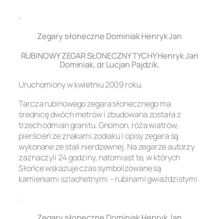
.
Zegary słoneczne Dominiak Henryk Jan
RUBINOWY ZEGAR SŁONECZNY TYCHY Henryk Jan
Dominiak, dr Lucjan Pajdzik.
Uruchomiony w kwietniu 2009 roku.
Tarcza rubinowego zegara słonecznego ma
średnicę dwóch metrów i zbudowana została z
trzech odmian granitu. Gnomon, róża wiatrów,
pierścień ze znakami zodiaku i opisy zegara są
wykonane ze stali nierdzewnej. Na zegarze autorzy
zaznaczyli 24 godziny, natomiast te, w których
Słońce wskazuje czas symbolizowane są
kamieniami szlachetnymi – rubinami gwiaździstymi.
.
Zegary słoneczne Dominiak Henryk Jan