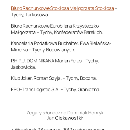
Biuro Rachunkowe Stokłosa Małgorzata Stokłosa
–
Tychy, Turkusowa.
Biuro Rachunkowe Eurobilans Krzysteczko
Małgorzata – Tychy, Konfederatów Barskich.
Kancelaria Podatkowa Buchalter. Ewa Bielańska-
Minerva – Tychy, Budowlanych.
P.H.P.U. DOMINIKANA Marian Felus – Tychy,
Jaśkowicka.
Klub Joker. Roman Szyja. – Tychy, Boczna.
EPO-Trans Logistic S.A. – Tychy, Graniczna.
.
Zegary słoneczne Dominiak Henryk
Jan
Ciekawostki:
• We wtorek 08 czerwca 2010 rubinowy zegar