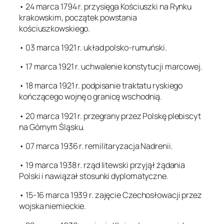
• 24 marca 1794 r. przysięga Kościuszki na Rynku
krakowskim, początek powstania
kościuszkowskiego.
• 03 marca 1921 r. układ polsko-rumuński.
• 17 marca 1921 r. uchwalenie konstytucji marcowej.
• 18 marca 1921 r. podpisanie traktatu ryskiego
kończącego wojnę o granicę wschodnią.
• 20 marca 1921 r. przegrany przez Polskę plebiscyt
na Górnym Śląsku.
• 07 marca 1936 r. remilitaryzacja Nadrenii.
• 19 marca 1938 r. rząd litewski przyjął żądania
Polski i nawiązał stosunki dyplomatyczne.
• 15-16 marca 1939 r. zajęcie Czechosłowacji przez
wojska niemieckie.