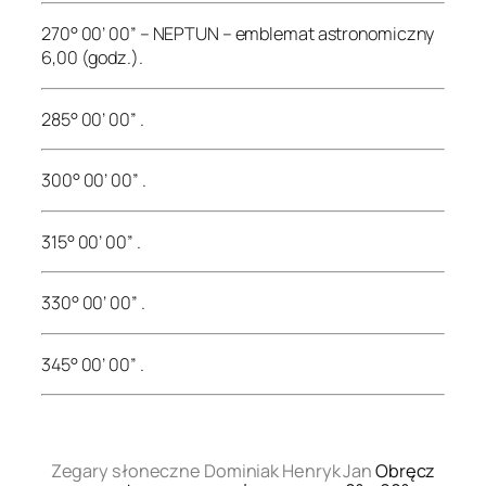
270° 00’ 00” – NEPTUN – emblemat astronomiczny
6,00 (godz.).
285° 00’ 00” .
300° 00’ 00” .
315° 00’ 00” .
330° 00’ 00” .
345° 00’ 00” .
.
Zegary słoneczne Dominiak Henryk Jan
Obręcz