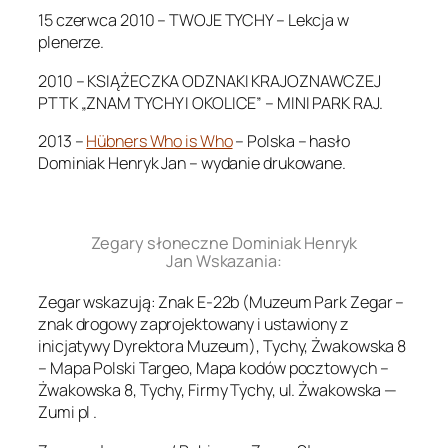
15 czerwca 2010 – TWOJE TYCHY – Lekcja w
plenerze.
2010 – KSIĄŻECZKA ODZNAKI KRAJOZNAWCZEJ
PTTK „ZNAM TYCHY I OKOLICE” – MINI PARK RAJ.
2013 –
Hübners Who is Who
– Polska – hasło
Dominiak Henryk Jan – wydanie drukowane.
.
Zegary słoneczne Dominiak Henryk
Jan Wskazania:
Zegar wskazują: Znak E-22b (Muzeum Park Zegar –
znak drogowy zaprojektowany i ustawiony z
inicjatywy Dyrektora Muzeum), Tychy, Żwakowska 8
– Mapa Polski Targeo, Mapa kodów pocztowych –
Żwakowska 8, Tychy, Firmy Tychy, ul. Żwakowska —
Zumi pl .