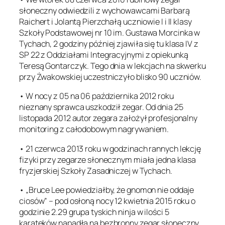
słoneczny odwiedzili z wychowawcami Barbarą
Raichert i Jolantą Pierzchałą uczniowie I i II klasy
Szkoły Podstawowej nr 10 im. Gustawa Morcinka w
Tychach, 2 godziny później zjawiła się tu klasa IV z
SP 22 z Oddziałami Integracyjnymi z opiekunką
Teresą Gontarczyk. Tego dnia w lekcjach na skwerku
przy Żwakowskiej uczestniczyło blisko 90 uczniów.
• W nocy z 05 na 06 października 2012 roku
nieznany sprawca uszkodził zegar. Od dnia 25
listopada 2012 autor zegara założył profesjonalny
monitoring z całodobowym nagrywaniem.
• 21 czerwca 2013 roku w godzinach rannych lekcję
fizyki przy zegarze słonecznym miała jedna klasa
fryzjerskiej Szkoły Zasadniczej w Tychach.
• „Bruce Lee powiedziałby, że gnomon nie oddaje
ciosów” – pod osłoną nocy 12 kwietnia 2015 roku o
godzinie 2.29 grupa tyskich ninja w ilości 5
karateków napadła na bezbronny zegar słoneczny