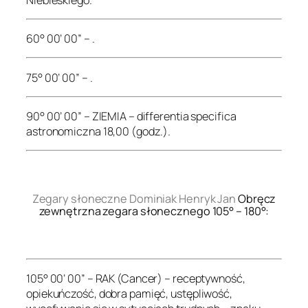
60° 00’ 00” – .
75° 00’ 00” – .
90° 00’ 00” – ZIEMIA – differentia specifica
astronomiczna 18,00 (godz.).
.
Zegary słoneczne Dominiak Henryk Jan
Obręcz
zewnętrzna zegara słonecznego 105° – 180°:
.
105° 00’ 00” – RAK (Cancer) – receptywność,
opiekuńczość, dobra pamięć, ustępliwość,