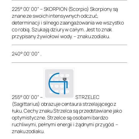
225° 00’ 00” – SKORPION (Scorpio) Skorpiony są
znane ze swoich intensywnych odczuć,
determinacji i silnego zaangażowania we wszystko
co robią. Szukają dziury w całym. Jest to znak
przypisany żywiołowi wody. – znaku zodiaku.
240° 00’ 00” .
255° 00’ 00” –
STRZELEC
(Sagittarius) obrazuje centaura strzelającego z
łuku. Cechy znaku Strzelca są przedstawiane jako
optymistyczne. Strzelce są osobami bardzo
ruchliwymi, pełnymi energii i żądnymi przygód. –
znaku zodiaku.