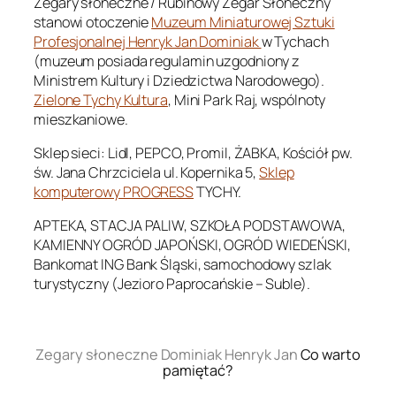
Zegary słoneczne / Rubinowy Zegar Słoneczny
stanowi otoczenie
Muzeum Miniaturowej Sztuki
Profesjonalnej Henryk Jan Dominiak
w Tychach
(muzeum posiada regulamin uzgodniony z
Ministrem Kultury i Dziedzictwa Narodowego).
Zielone Tychy Kultura
, Mini Park Raj, wspólnoty
mieszkaniowe.
Sklep sieci: Lidl, PEPCO, Promil, ŻABKA, Kościół pw.
św. Jana Chrzciciela ul. Kopernika 5,
Sklep
komputerowy PROGRESS
TYCHY.
APTEKA, STACJA PALIW, SZKOŁA PODSTAWOWA,
KAMIENNY OGRÓD JAPOŃSKI, OGRÓD WIEDEŃSKI,
Bankomat ING Bank Śląski, samochodowy szlak
turystyczny (Jezioro Paprocańskie – Suble).
.
Zegary słoneczne Dominiak Henryk Jan
Co warto
pamiętać?