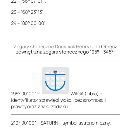
22 – 156° 07’ 01” .
23 – 168° 23’ 13” .
24 – 180° 00’ 00” .
.
Zegary słoneczne Dominiak Henryk Jan
Obręcz
zewnętrzna zegara słonecznego 195° – 345°:
195° 00’ 00” –
WAGA (Libra) –
identyfikator sprawiedliwości, bezstronności i
prawdy oraz znaku zodiaku.
210° 00’ 00” – SATURN – symbol astronomiczny.