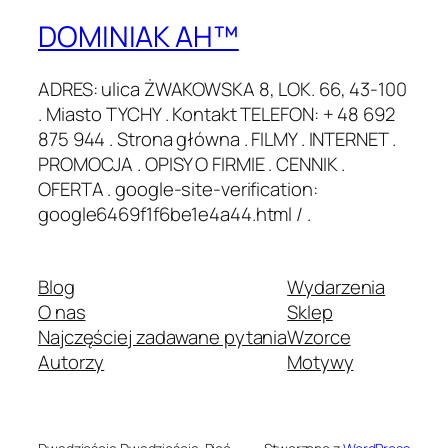
DOMINIAK AH™
ADRES: ulica ŻWAKOWSKA 8, LOK. 66, 43-100
. Miasto TYCHY . Kontakt TELEFON: + 48 692
875 944 . Strona główna . FILMY . INTERNET .
PROMOCJA . OPISY O FIRMIE . CENNIK .
OFERTA . google-site-verification:
google6469f1f6be1e4a44.html / .
Blog
Wydarzenia
O nas
Sklep
Najczęściej zadawane pytania
Wzorce
Autorzy
Motywy