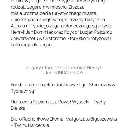
Rubinowy zegar słoneczny jest pierwszym tego
rodzaju zegarem w mieście. Ziszcza
misję urozmaicenia turystycznego miasta,
upiększającą a w głównej mierze dydaktyczną.
Autorami Tyskiego zegara słonecznego są artysta
Henryk Jan Dominiak oraz fizyk dr Lucjan Pajdzik z
uniwersytetu w Oksfordzie, który skonkretyzował
kalkulacje dla zegara.
.
Zegary słoneczne Dominiak Henryk
Jan FUNDATORZY:
Fundatorami projektu Rubinowy Zegar Słoneczny w
Tychach są:
Hurtownia Papiernicza Paweł Wysocki – Tychy,
Bielska.
Biuro Rachunkowe Ekoma. Małgorzata Bigoszewska
– Tychy, Harcerska.