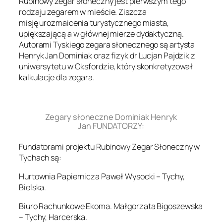
Rubinowy zegar słoneczny jest pierwszym tego
rodzaju zegarem w mieście. Ziszcza
misję urozmaicenia turystycznego miasta,
upiększającą a w głównej mierze dydaktyczną.
Autorami Tyskiego zegara słonecznego są artysta
Henryk Jan Dominiak oraz fizyk dr Lucjan Pajdzik z
uniwersytetu w Oksfordzie, który skonkretyzował
kalkulacje dla zegara.
.
Zegary słoneczne Dominiak Henryk
Jan FUNDATORZY:
Fundatorami projektu Rubinowy Zegar Słoneczny w
Tychach są:
Hurtownia Papiernicza Paweł Wysocki – Tychy,
Bielska.
Biuro Rachunkowe Ekoma. Małgorzata Bigoszewska
– Tychy, Harcerska.