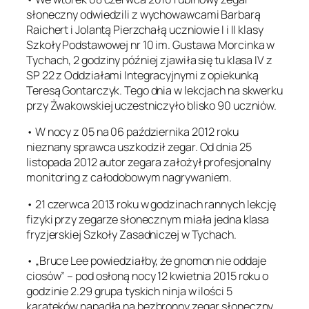
słoneczny odwiedzili z wychowawcami Barbarą
Raichert i Jolantą Pierzchałą uczniowie I i II klasy
Szkoły Podstawowej nr 10 im. Gustawa Morcinka w
Tychach, 2 godziny później zjawiła się tu klasa IV z
SP 22 z Oddziałami Integracyjnymi z opiekunką
Teresą Gontarczyk. Tego dnia w lekcjach na skwerku
przy Żwakowskiej uczestniczyło blisko 90 uczniów.
• W nocy z 05 na 06 października 2012 roku
nieznany sprawca uszkodził zegar. Od dnia 25
listopada 2012 autor zegara założył profesjonalny
monitoring z całodobowym nagrywaniem.
• 21 czerwca 2013 roku w godzinach rannych lekcję
fizyki przy zegarze słonecznym miała jedna klasa
fryzjerskiej Szkoły Zasadniczej w Tychach.
• „Bruce Lee powiedziałby, że gnomon nie oddaje
ciosów” – pod osłoną nocy 12 kwietnia 2015 roku o
godzinie 2.29 grupa tyskich ninja w ilości 5
karateków napadła na bezbronny zegar słoneczny