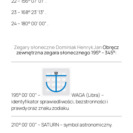
22 – 156° 07’ 01” .
23 – 168° 23’ 13” .
24 – 180° 00’ 00” .
.
Zegary słoneczne Dominiak Henryk Jan
Obręcz
zewnętrzna zegara słonecznego 195° – 345°:
195° 00’ 00” –
WAGA (Libra) –
identyfikator sprawiedliwości, bezstronności i
prawdy oraz znaku zodiaku.
210° 00’ 00” – SATURN – symbol astronomiczny.