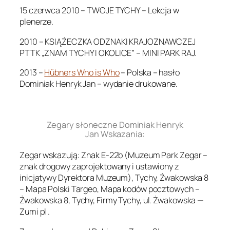
15 czerwca 2010 – TWOJE TYCHY – Lekcja w
plenerze.
2010 – KSIĄŻECZKA ODZNAKI KRAJOZNAWCZEJ
PTTK „ZNAM TYCHY I OKOLICE” – MINI PARK RAJ.
2013 –
Hübners Who is Who
– Polska – hasło
Dominiak Henryk Jan – wydanie drukowane.
.
Zegary słoneczne Dominiak Henryk
Jan Wskazania:
Zegar wskazują: Znak E-22b (Muzeum Park Zegar –
znak drogowy zaprojektowany i ustawiony z
inicjatywy Dyrektora Muzeum), Tychy, Żwakowska 8
– Mapa Polski Targeo, Mapa kodów pocztowych –
Żwakowska 8, Tychy, Firmy Tychy, ul. Żwakowska —
Zumi pl .