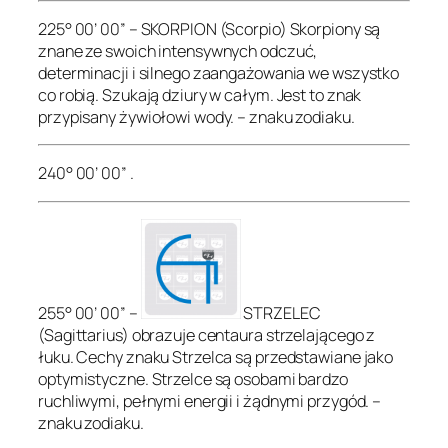
225° 00’ 00” – SKORPION (Scorpio) Skorpiony są
znane ze swoich intensywnych odczuć,
determinacji i silnego zaangażowania we wszystko
co robią. Szukają dziury w całym. Jest to znak
przypisany żywiołowi wody. – znaku zodiaku.
240° 00’ 00” .
255° 00’ 00” –
STRZELEC
(Sagittarius) obrazuje centaura strzelającego z
łuku. Cechy znaku Strzelca są przedstawiane jako
optymistyczne. Strzelce są osobami bardzo
ruchliwymi, pełnymi energii i żądnymi przygód. –
znaku zodiaku.