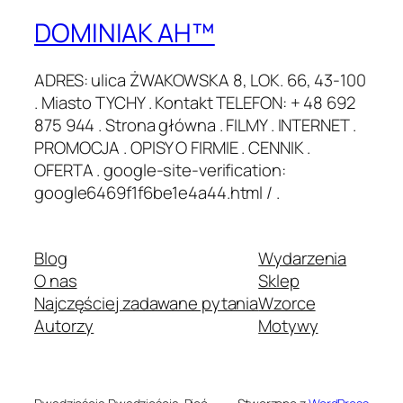
DOMINIAK AH™
ADRES: ulica ŻWAKOWSKA 8, LOK. 66, 43-100
. Miasto TYCHY . Kontakt TELEFON: + 48 692
875 944 . Strona główna . FILMY . INTERNET .
PROMOCJA . OPISY O FIRMIE . CENNIK .
OFERTA . google-site-verification:
google6469f1f6be1e4a44.html / .
Blog
Wydarzenia
O nas
Sklep
Najczęściej zadawane pytania
Wzorce
Autorzy
Motywy