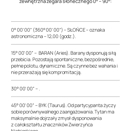
zewnętrzna zegara słonecznego 0° – 90°:
.
0° 00’ 00” (360° 00’ 00”) – SŁOŃCE – oznaka
astronomiczna – 12,00 (godz.).
15° 00’ 00” – BARAN (Aries). Barany dysponują siłą
przebicia. Pozostają spontaniczne, bezpośrednie,
pełne polotu, dynamiczne. Są czynne bez wahania i
nie przerażają się kompromitacją.
30° 00’ 00” – .
45° 00’ 00” – BYK (Taurus). Od partycypanta życzy
sobie porównywalnego zaangażowania. Tytan ma
maksymalnie dojrzały zmysł dysponowania
z całokształtu znaczników Zwierzyńca
Niebieskiego.