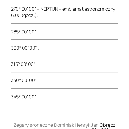
270° 00’ 00” – NEPTUN – emblemat astronomiczny
6,00 (godz.).
285° 00’ 00” .
300° 00’ 00” .
315° 00’ 00” .
330° 00’ 00” .
345° 00’ 00” .
.
Zegary słoneczne Dominiak Henryk Jan
Obręcz