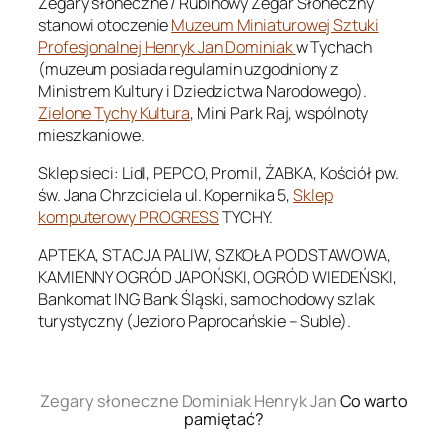
Zegary słoneczne / Rubinowy Zegar Słoneczny
stanowi otoczenie
Muzeum Miniaturowej Sztuki
Profesjonalnej Henryk Jan Dominiak
w Tychach
(muzeum posiada regulamin uzgodniony z
Ministrem Kultury i Dziedzictwa Narodowego).
Zielone Tychy Kultura
, Mini Park Raj, wspólnoty
mieszkaniowe.
Sklep sieci: Lidl, PEPCO, Promil, ŻABKA, Kościół pw.
św. Jana Chrzciciela ul. Kopernika 5,
Sklep
komputerowy PROGRESS
TYCHY.
APTEKA, STACJA PALIW, SZKOŁA PODSTAWOWA,
KAMIENNY OGRÓD JAPOŃSKI, OGRÓD WIEDEŃSKI,
Bankomat ING Bank Śląski, samochodowy szlak
turystyczny (Jezioro Paprocańskie – Suble).
.
Zegary słoneczne Dominiak Henryk Jan
Co warto
pamiętać?