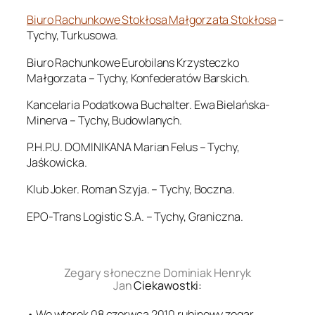
Biuro Rachunkowe Stokłosa Małgorzata Stokłosa
–
Tychy, Turkusowa.
Biuro Rachunkowe Eurobilans Krzysteczko
Małgorzata – Tychy, Konfederatów Barskich.
Kancelaria Podatkowa Buchalter. Ewa Bielańska-
Minerva – Tychy, Budowlanych.
P.H.P.U. DOMINIKANA Marian Felus – Tychy,
Jaśkowicka.
Klub Joker. Roman Szyja. – Tychy, Boczna.
EPO-Trans Logistic S.A. – Tychy, Graniczna.
.
Zegary słoneczne Dominiak Henryk
Jan
Ciekawostki:
• We wtorek 08 czerwca 2010 rubinowy zegar