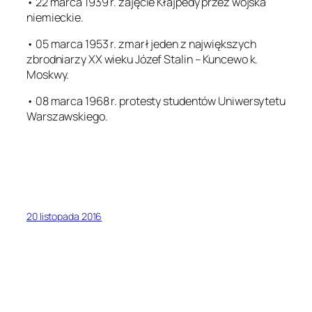
• 22 marca 1939 r. zajęcie Kłajpedy przez wojska
niemieckie.
• 05 marca 1953 r. zmarł jeden z największych
zbrodniarzy XX wieku Józef Stalin – Kuncewo k.
Moskwy.
• 08 marca 1968 r. protesty studentów Uniwersytetu
Warszawskiego.
20 listopada 2016