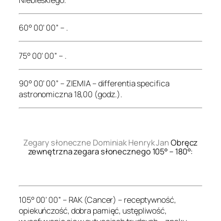
60° 00’ 00” – .
75° 00’ 00” – .
90° 00’ 00” – ZIEMIA – differentia specifica
astronomiczna 18,00 (godz.).
.
Zegary słoneczne Dominiak Henryk Jan
Obręcz
zewnętrzna zegara słonecznego 105° – 180°:
.
105° 00’ 00” – RAK (Cancer) – receptywność,
opiekuńczość, dobra pamięć, ustępliwość,