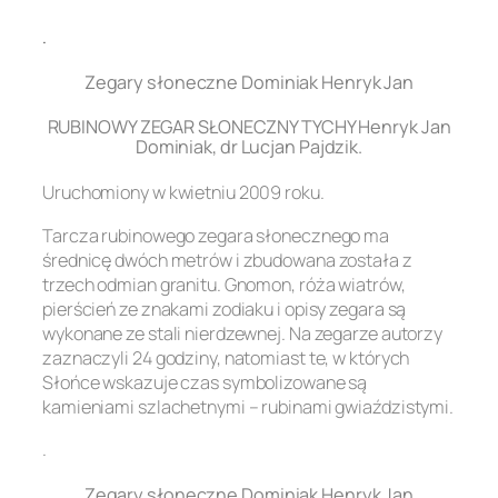
.
Zegary słoneczne Dominiak Henryk Jan
RUBINOWY ZEGAR SŁONECZNY TYCHY Henryk Jan
Dominiak, dr Lucjan Pajdzik.
Uruchomiony w kwietniu 2009 roku.
Tarcza rubinowego zegara słonecznego ma
średnicę dwóch metrów i zbudowana została z
trzech odmian granitu. Gnomon, róża wiatrów,
pierścień ze znakami zodiaku i opisy zegara są
wykonane ze stali nierdzewnej. Na zegarze autorzy
zaznaczyli 24 godziny, natomiast te, w których
Słońce wskazuje czas symbolizowane są
kamieniami szlachetnymi – rubinami gwiaździstymi.
.
Zegary słoneczne Dominiak Henryk Jan