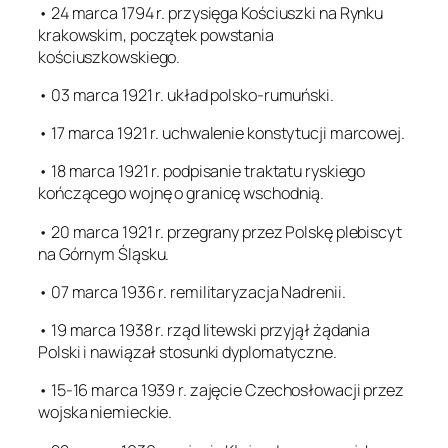
• 24 marca 1794 r. przysięga Kościuszki na Rynku
krakowskim, początek powstania
kościuszkowskiego.
• 03 marca 1921 r. układ polsko-rumuński.
• 17 marca 1921 r. uchwalenie konstytucji marcowej.
• 18 marca 1921 r. podpisanie traktatu ryskiego
kończącego wojnę o granicę wschodnią.
• 20 marca 1921 r. przegrany przez Polskę plebiscyt
na Górnym Śląsku.
• 07 marca 1936 r. remilitaryzacja Nadrenii.
• 19 marca 1938 r. rząd litewski przyjął żądania
Polski i nawiązał stosunki dyplomatyczne.
• 15-16 marca 1939 r. zajęcie Czechosłowacji przez
wojska niemieckie.