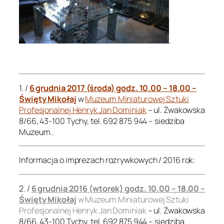
.
.
1. /
6 grudnia 2017 (środa) godz. 10.00 – 18.00 –
Święty Mikołaj
w
Muzeum Miniaturowej Sztuki
Profesjonalnej Henryk Jan Dominiak
– ul. Żwakowska
8/66, 43-100 Tychy, tel. 692 875 944 – siedziba
Muzeum..
Informacja o imprezach rozrywkowych / 2016 rok:
2. /
6 grudnia 2016 (wtorek) godz. 10.00 – 18.00 –
Święty Mikołaj
w Muzeum Miniaturowej Sztuki
Profesjonalnej Henryk Jan Dominiak
– ul. Żwakowska
8/66, 43-100 Tychy, tel. 692 875 944 – siedziba