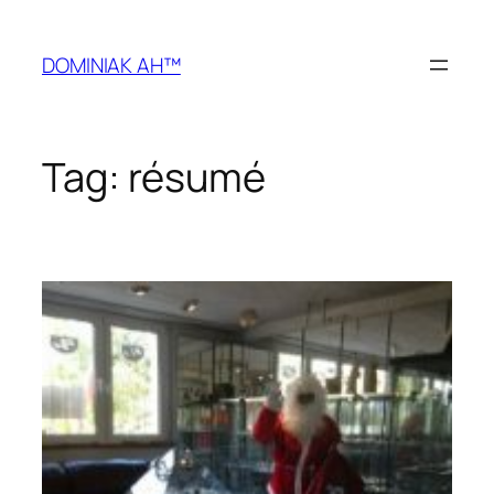
Przejdź
do
DOMINIAK AH™
treści
Tag:
résumé