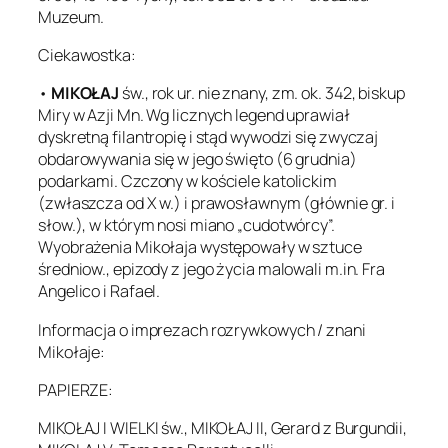
Muzeum.
Ciekawostka:
•
MIKOŁAJ
św., rok ur. nie znany, zm. ok. 342, biskup
Miry w Azji Mn. Wg licznych legend uprawiał
dyskretną filantropię i stąd wywodzi się zwyczaj
obdarowywania się w jego święto (6 grudnia)
podarkami. Czczony w kościele katolickim
(zwłaszcza od X w.) i prawosławnym (głównie gr. i
słow.), w którym nosi miano „cudotwórcy”.
Wyobrażenia Mikołaja występowały w sztuce
średniow., epizody z jego życia malowali m.in. Fra
Angelico i Rafael.
Informacja o imprezach rozrywkowych / znani
Mikołaje:
PAPIERZE:
MIKOŁAJ I WIELKI św., MIKOŁAJ II, Gerard z Burgundii,