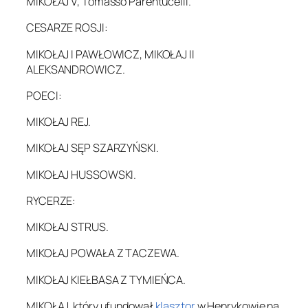
MIKOŁAJ V, Tomasso Parentucelli.
CESARZE ROSJI:
MIKOŁAJ I PAWŁOWICZ, MIKOŁAJ II
ALEKSANDROWICZ.
POECI:
MIKOŁAJ REJ.
MIKOŁAJ SĘP SZARZYŃSKI.
MIKOŁAJ HUSSOWSKI.
RYCERZE:
MIKOŁAJ STRUS.
MIKOŁAJ POWAŁA Z TACZEWA.
MIKOŁAJ KIEŁBASA Z TYMIEŃCA.
MIKOŁAJ, który ufundował
klasztor
w Henrykowie na