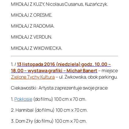
MIKOŁAJ Z KUZY, Nicolaus Cusanus, Kuzańczyk.
MIKOŁAJ Z ORESME.
MIKOŁAJ Z RADOMIA.
MIKOŁAJ Z VERDUN.
MIKOŁAJ Z WIKOWIECKA.
1. /
13 listopada 2016 (niedziela) godz. 10.00 –
18.00 – wystawa grafiki – Michał Banert
– miejsce
Zielone Tychy Kultura
– ul. Żwkowska, obok parkingu.
Ciekawostki: Artysta zaprezentuje swoje prace:
1.
Pokłosie
(do filmu) 100 cm x 70 cm.
2. Hannibal (do filmu) 100 cm x 70 cm.
3. Dom Zły (do filmu) 100 cm x 70 cm.