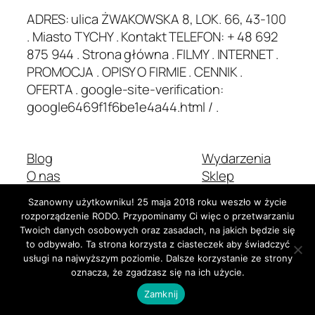
ADRES: ulica ŻWAKOWSKA 8, LOK. 66, 43-100
. Miasto TYCHY . Kontakt TELEFON: + 48 692
875 944 . Strona główna . FILMY . INTERNET .
PROMOCJA . OPISY O FIRMIE . CENNIK .
OFERTA . google-site-verification:
google6469f1f6be1e4a44.html / .
Blog
Wydarzenia
O nas
Sklep
Najczęściej zadawane pytania
Wzorce
Szanowny użytkowniku! 25 maja 2018 roku weszło w życie
Autorzy
Motywy
rozporządzenie RODO. Przypominamy Ci więc o przetwarzaniu
Twoich danych osobowych oraz zasadach, na jakich będzie się
to odbywało. Ta strona korzysta z ciasteczek aby świadczyć
usługi na najwyższym poziomie. Dalsze korzystanie ze strony
Dwadzieścia Dwadzieścia-Pięć
Stworzone z
WordPress
oznacza, że zgadzasz się na ich użycie.
Zamknij