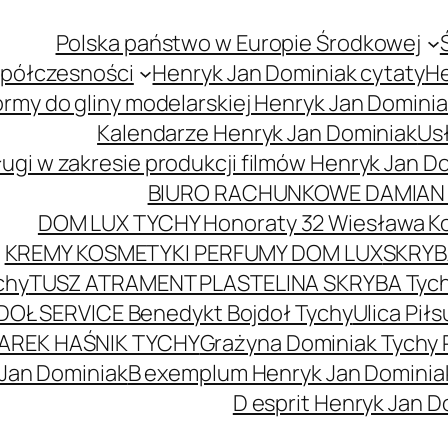
Polska państwo w Europie Środkowej
spółczesności
Henryk Jan Dominiak cytaty
He
ormy do gliny modelarskiej Henryk Jan Domini
Kalendarze Henryk Jan Dominiak
Usł
ugi w zakresie produkcji filmów Henryk Jan D
BIURO RACHUNKOWE DAMIAN 
DOM LUX TYCHY Honoraty 32 Wiesława K
KREMY KOSMETYKI PERFUMY DOM LUX
SKRYBA
chy
TUSZ ATRAMENT PLASTELINA SKRYBA Tyc
DOŁ SERVICE Benedykt Bojdoł Tychy
Ulica Pi
AREK HAŚNIK TYCHY
Grażyna Dominiak Tychy 
 Jan Dominiak
B exemplum Henryk Jan Dominia
D esprit Henryk Jan D