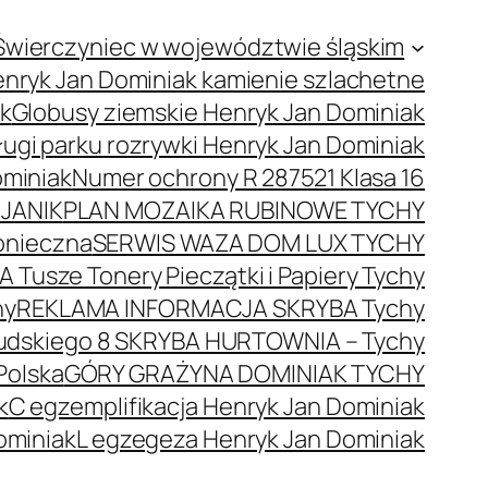
Świerczyniec w województwie śląskim
nryk Jan Dominiak kamienie szlachetne
ak
Globusy ziemskie Henryk Jan Dominiak
ugi parku rozrywki Henryk Jan Dominiak
ominiak
Numer ochrony R 287521 Klasa 16
JANIK
PLAN MOZAIKA RUBINOWE TYCHY
onieczna
SERWIS WAZA DOM LUX TYCHY
 Tusze Tonery Pieczątki i Papiery Tychy
hy
REKLAMA INFORMACJA SKRYBA Tychy
łsudskiego 8 SKRYBA HURTOWNIA – Tychy
Polska
GÓRY GRAŻYNA DOMINIAK TYCHY
k
C egzemplifikacja Henryk Jan Dominiak
ominiak
L egzegeza Henryk Jan Dominiak