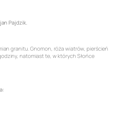
an Pajdzik.
an granitu. Gnomon, róża wiatrów, pierścień
godziny, natomiast te, w których Słońce
a: