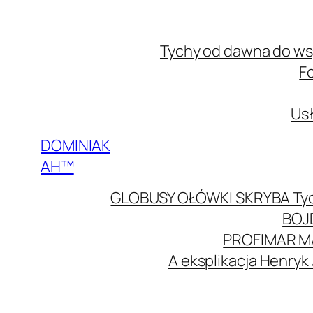
Przejdź
do
Tychy od dawna do w
treści
F
Usł
DOMINIAK
AH™
GLOBUSY OŁÓWKI SKRYBA Ty
BOJ
PROFIMAR M
A eksplikacja Henryk