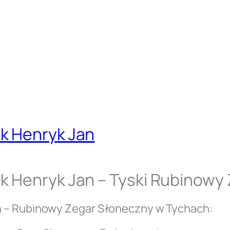
k Henryk Jan
k Henryk Jan – Tyski Rubinowy
n – Rubinowy Zegar Słoneczny w Tychach: