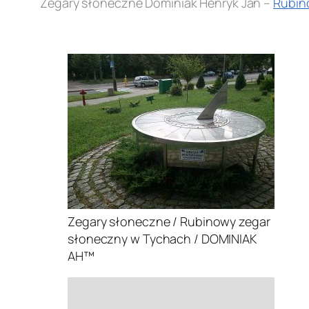
Zegary słoneczne Dominiak Henryk Jan –
Rubin
.
Zegary słoneczne / Rubinowy zegar
słoneczny w Tychach / DOMINIAK
AH™