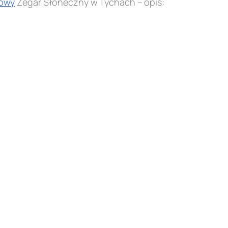
owy
Zegar Słoneczny w Tychach – opis: