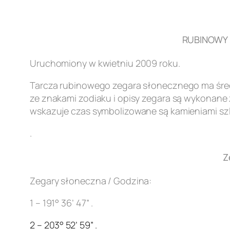
RUBINOWY Z
Uruchomiony w kwietniu 2009 roku.
Tarcza rubinowego zegara słonecznego ma śred
ze znakami zodiaku i opisy zegara są wykonane z
wskazuje czas symbolizowane są kamieniami szl
.
Z
Zegary słoneczna / Godzina:
1 – 191° 36’ 47” .
2 – 203° 52’ 59” .