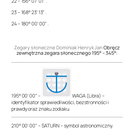
22 – 156° 07’ 01” .
23 – 168° 23’ 13” .
24 – 180° 00’ 00” .
.
Zegary słoneczne Dominiak Henryk Jan
Obręcz
zewnętrzna zegara słonecznego 195° – 345°:
195° 00’ 00” –
WAGA (Libra) –
identyfikator sprawiedliwości, bezstronności i
prawdy oraz znaku zodiaku.
210° 00’ 00” – SATURN – symbol astronomiczny.