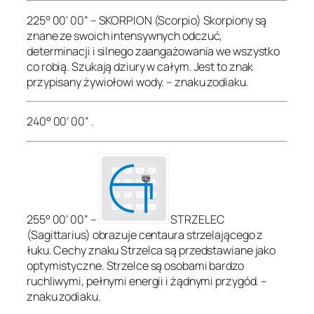
225° 00’ 00” – SKORPION (Scorpio) Skorpiony są
znane ze swoich intensywnych odczuć,
determinacji i silnego zaangażowania we wszystko
co robią. Szukają dziury w całym. Jest to znak
przypisany żywiołowi wody. – znaku zodiaku.
240° 00’ 00” .
255° 00’ 00” –
STRZELEC
(Sagittarius) obrazuje centaura strzelającego z
łuku. Cechy znaku Strzelca są przedstawiane jako
optymistyczne. Strzelce są osobami bardzo
ruchliwymi, pełnymi energii i żądnymi przygód. –
znaku zodiaku.