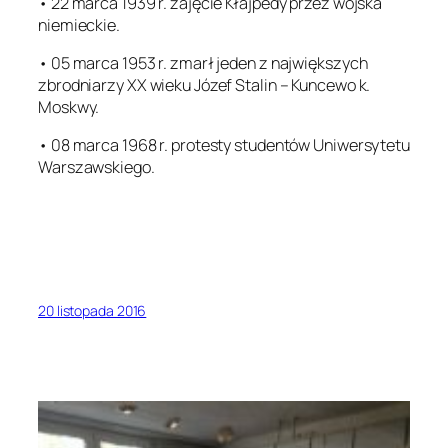
• 22 marca 1939 r. zajęcie Kłajpedy przez wojska
niemieckie.
• 05 marca 1953 r. zmarł jeden z największych
zbrodniarzy XX wieku Józef Stalin – Kuncewo k.
Moskwy.
• 08 marca 1968 r. protesty studentów Uniwersytetu
Warszawskiego.
20 listopada 2016