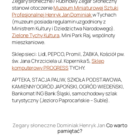
Zegary słoneczne / Rubinowy Zegar Słoneczny
stanowi otoczenie
Muzeum Miniaturowej Sztuki
Profesjonalnej Henryk Jan Dominiak
w Tychach
(muzeum posiada regulamin uzgodniony z
Ministrem Kultury i Dziedzictwa Narodowego).
Zielone Tychy Kultura
, Mini Park Raj, wspólnoty
mieszkaniowe.
Sklep sieci: Lidl, PEPCO, Promil, ŻABKA, Kościół pw.
św. Jana Chrzciciela ul. Kopernika 5,
Sklep
komputerowy PROGRESS
TYCHY.
APTEKA, STACJA PALIW, SZKOŁA PODSTAWOWA,
KAMIENNY OGRÓD JAPOŃSKI, OGRÓD WIEDEŃSKI,
Bankomat ING Bank Śląski, samochodowy szlak
turystyczny (Jezioro Paprocańskie – Suble).
.
Zegary słoneczne Dominiak Henryk Jan
Co warto
pamiętać?