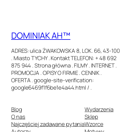
DOMINIAK AH™
ADRES: ulica ŻWAKOWSKA 8, LOK. 66, 43-100
. Miasto TYCHY . Kontakt TELEFON: + 48 692
875 944 . Strona główna . FILMY . INTERNET .
PROMOCJA . OPISY O FIRMIE . CENNIK .
OFERTA . google-site-verification:
google6469f1f6be1e4a44.html / .
Blog
Wydarzenia
O nas
Sklep
Najczęściej zadawane pytania
Wzorce
Autorzy
Motywy