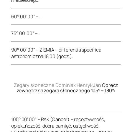
60° 00’ 00” – .
75° 00’ 00” – .
90° 00’ 00” – ZIEMIA – differentia specifica
astronomiczna 18,00 (godz.).
.
Zegary słoneczne Dominiak Henryk Jan
Obręcz
zewnętrzna zegara słonecznego 105° – 180°:
.
105° 00’ 00” – RAK (Cancer) – receptywność,
opiekuńczość, dobra pamięć, ustępliwość,