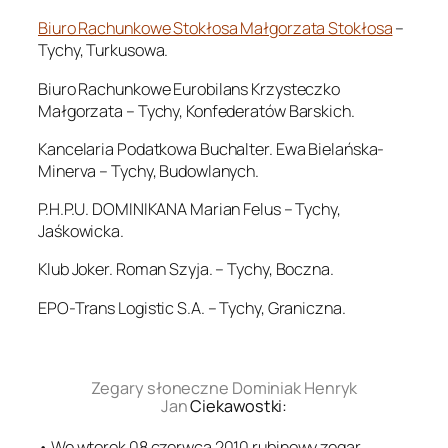
Biuro Rachunkowe Stokłosa Małgorzata Stokłosa
–
Tychy, Turkusowa.
Biuro Rachunkowe Eurobilans Krzysteczko
Małgorzata – Tychy, Konfederatów Barskich.
Kancelaria Podatkowa Buchalter. Ewa Bielańska-
Minerva – Tychy, Budowlanych.
P.H.P.U. DOMINIKANA Marian Felus – Tychy,
Jaśkowicka.
Klub Joker. Roman Szyja. – Tychy, Boczna.
EPO-Trans Logistic S.A. – Tychy, Graniczna.
.
Zegary słoneczne Dominiak Henryk
Jan
Ciekawostki:
• We wtorek 08 czerwca 2010 rubinowy zegar