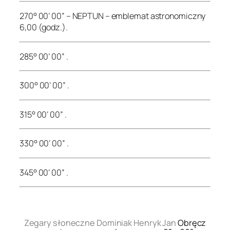
270° 00’ 00” – NEPTUN – emblemat astronomiczny
6,00 (godz.).
285° 00’ 00” .
300° 00’ 00” .
315° 00’ 00” .
330° 00’ 00” .
345° 00’ 00” .
.
Zegary słoneczne Dominiak Henryk Jan
Obręcz