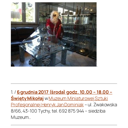
.
.
1. /
6 grudnia 2017 (środa) godz. 10.00 – 18.00 –
Święty Mikołaj
w
Muzeum Miniaturowej Sztuki
Profesjonalnej Henryk Jan Dominiak
– ul. Żwakowska
8/66, 43-100 Tychy, tel. 692 875 944 – siedziba
Muzeum..