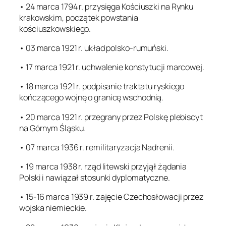
• 24 marca 1794 r. przysięga Kościuszki na Rynku
krakowskim, początek powstania
kościuszkowskiego.
• 03 marca 1921 r. układ polsko-rumuński.
• 17 marca 1921 r. uchwalenie konstytucji marcowej.
• 18 marca 1921 r. podpisanie traktatu ryskiego
kończącego wojnę o granicę wschodnią.
• 20 marca 1921 r. przegrany przez Polskę plebiscyt
na Górnym Śląsku.
• 07 marca 1936 r. remilitaryzacja Nadrenii.
• 19 marca 1938 r. rząd litewski przyjął żądania
Polski i nawiązał stosunki dyplomatyczne.
• 15-16 marca 1939 r. zajęcie Czechosłowacji przez
wojska niemieckie.