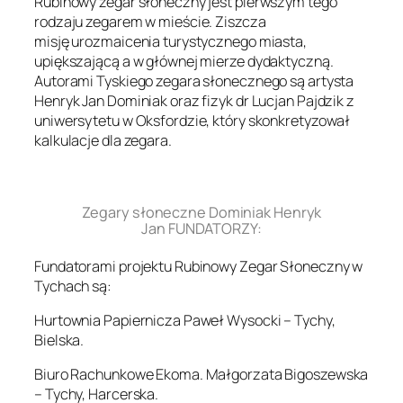
Rubinowy zegar słoneczny jest pierwszym tego
rodzaju zegarem w mieście. Ziszcza
misję urozmaicenia turystycznego miasta,
upiększającą a w głównej mierze dydaktyczną.
Autorami Tyskiego zegara słonecznego są artysta
Henryk Jan Dominiak oraz fizyk dr Lucjan Pajdzik z
uniwersytetu w Oksfordzie, który skonkretyzował
kalkulacje dla zegara.
.
Zegary słoneczne Dominiak Henryk
Jan FUNDATORZY:
Fundatorami projektu Rubinowy Zegar Słoneczny w
Tychach są:
Hurtownia Papiernicza Paweł Wysocki – Tychy,
Bielska.
Biuro Rachunkowe Ekoma. Małgorzata Bigoszewska
– Tychy, Harcerska.