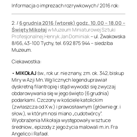
Informacja o imprezach rozrywkowych / 2016 rok:
2. /
6 grudnia 2016 (wtorek) godz. 10.00 – 18.00 –
Święty Mikołaj
w Muzeum Miniaturowej Sztuki
Profesjonalnej Henryk Jan Dominiak
– ul. Żwakowska
8/66, 43-100 Tychy, tel. 692 875 944 – siedziba
Muzeum.
Ciekawostka:
•
MIKOŁAJ
św., rok ur. nie znany, zm. ok. 342, biskup
Miry w Azji Mn. Wg licznych legend uprawiał
dyskretną filantropię i stąd wywodzi się zwyczaj
obdarowywania się w jego święto (6 grudnia)
podarkami. Czczony w kościele katolickim
(zwłaszcza od X w.) i prawosławnym (głównie gr. i
słow.), w którym nosi miano „cudotwórcy”.
Wyobrażenia Mikołaja występowały w sztuce
średniow., epizody z jego życia malowali m.in. Fra
Angelico i Rafael.