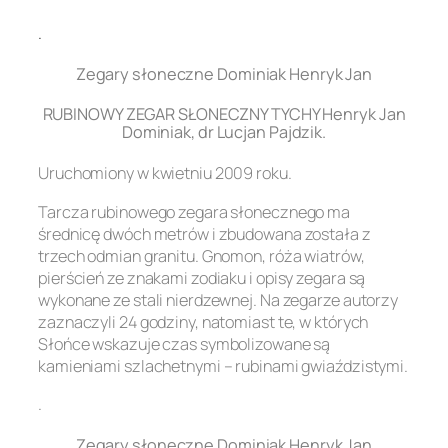
.
Zegary słoneczne Dominiak Henryk Jan
RUBINOWY ZEGAR SŁONECZNY TYCHY Henryk Jan
Dominiak, dr Lucjan Pajdzik.
Uruchomiony w kwietniu 2009 roku.
Tarcza rubinowego zegara słonecznego ma
średnicę dwóch metrów i zbudowana została z
trzech odmian granitu. Gnomon, róża wiatrów,
pierścień ze znakami zodiaku i opisy zegara są
wykonane ze stali nierdzewnej. Na zegarze autorzy
zaznaczyli 24 godziny, natomiast te, w których
Słońce wskazuje czas symbolizowane są
kamieniami szlachetnymi – rubinami gwiaździstymi.
.
Zegary słoneczne Dominiak Henryk Jan