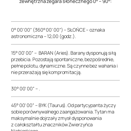
zewnętrzna zegara słonecznego 0° – 90°:
.
0° 00’ 00” (360° 00’ 00”) – SŁOŃCE – oznaka
astronomiczna – 12,00 (godz.).
15° 00’ 00” – BARAN (Aries). Barany dysponują siłą
przebicia. Pozostają spontaniczne, bezpośrednie,
pełne polotu, dynamiczne. Są czynne bez wahania i
nie przerażają się kompromitacją.
30° 00’ 00” – .
45° 00’ 00” – BYK (Taurus). Od partycypanta życzy
sobie porównywalnego zaangażowania. Tytan ma
maksymalnie dojrzały zmysł dysponowania
z całokształtu znaczników Zwierzyńca
Niebieskiego.