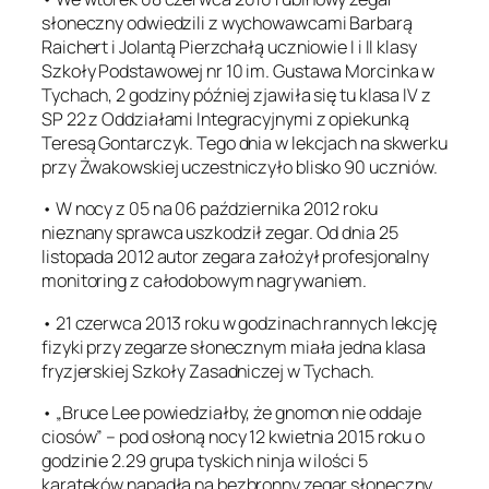
słoneczny odwiedzili z wychowawcami Barbarą
Raichert i Jolantą Pierzchałą uczniowie I i II klasy
Szkoły Podstawowej nr 10 im. Gustawa Morcinka w
Tychach, 2 godziny później zjawiła się tu klasa IV z
SP 22 z Oddziałami Integracyjnymi z opiekunką
Teresą Gontarczyk. Tego dnia w lekcjach na skwerku
przy Żwakowskiej uczestniczyło blisko 90 uczniów.
• W nocy z 05 na 06 października 2012 roku
nieznany sprawca uszkodził zegar. Od dnia 25
listopada 2012 autor zegara założył profesjonalny
monitoring z całodobowym nagrywaniem.
• 21 czerwca 2013 roku w godzinach rannych lekcję
fizyki przy zegarze słonecznym miała jedna klasa
fryzjerskiej Szkoły Zasadniczej w Tychach.
• „Bruce Lee powiedziałby, że gnomon nie oddaje
ciosów” – pod osłoną nocy 12 kwietnia 2015 roku o
godzinie 2.29 grupa tyskich ninja w ilości 5
karateków napadła na bezbronny zegar słoneczny