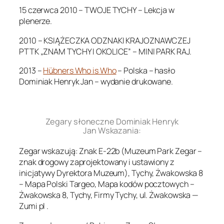
15 czerwca 2010 – TWOJE TYCHY – Lekcja w
plenerze.
2010 – KSIĄŻECZKA ODZNAKI KRAJOZNAWCZEJ
PTTK „ZNAM TYCHY I OKOLICE” – MINI PARK RAJ.
2013 –
Hübners Who is Who
– Polska – hasło
Dominiak Henryk Jan – wydanie drukowane.
.
Zegary słoneczne Dominiak Henryk
Jan Wskazania:
Zegar wskazują: Znak E-22b (Muzeum Park Zegar –
znak drogowy zaprojektowany i ustawiony z
inicjatywy Dyrektora Muzeum), Tychy, Żwakowska 8
– Mapa Polski Targeo, Mapa kodów pocztowych –
Żwakowska 8, Tychy, Firmy Tychy, ul. Żwakowska —
Zumi pl .