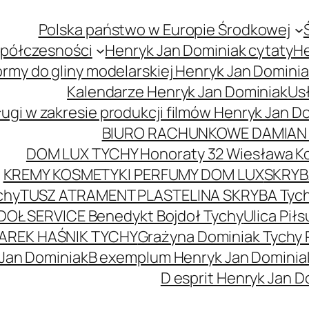
Polska państwo w Europie Środkowej
spółczesności
Henryk Jan Dominiak cytaty
He
ormy do gliny modelarskiej Henryk Jan Domini
Kalendarze Henryk Jan Dominiak
Usł
ugi w zakresie produkcji filmów Henryk Jan D
BIURO RACHUNKOWE DAMIAN 
DOM LUX TYCHY Honoraty 32 Wiesława K
KREMY KOSMETYKI PERFUMY DOM LUX
SKRYBA
chy
TUSZ ATRAMENT PLASTELINA SKRYBA Tyc
DOŁ SERVICE Benedykt Bojdoł Tychy
Ulica Pi
AREK HAŚNIK TYCHY
Grażyna Dominiak Tychy 
 Jan Dominiak
B exemplum Henryk Jan Dominia
D esprit Henryk Jan D