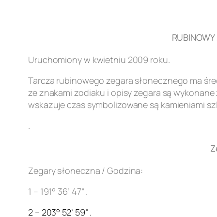
RUBINOWY Z
Uruchomiony w kwietniu 2009 roku.
Tarcza rubinowego zegara słonecznego ma śred
ze znakami zodiaku i opisy zegara są wykonane z
wskazuje czas symbolizowane są kamieniami szl
.
Z
Zegary słoneczna / Godzina:
1 – 191° 36’ 47” .
2 – 203° 52’ 59” .