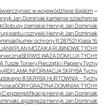
Świerczyniec w województwie śląskim
nryk Jan Dominiak kamienie szlachetne
ak
Globusy ziemskie Henryk Jan Dominiak
ugi parku rozrywki Henryk Jan Dominiak
ominiak
Numer ochrony R 287521 Klasa 16
JANIK
PLAN MOZAIKA RUBINOWE TYCHY
onieczna
SERWIS WAZA DOM LUX TYCHY
 Tusze Tonery Pieczątki i Papiery Tychy
hy
REKLAMA INFORMACJA SKRYBA Tychy
łsudskiego 8 SKRYBA HURTOWNIA – Tychy
Polska
GÓRY GRAŻYNA DOMINIAK TYCHY
k
C egzemplifikacja Henryk Jan Dominiak
ominiak
L egzegeza Henryk Jan Dominiak