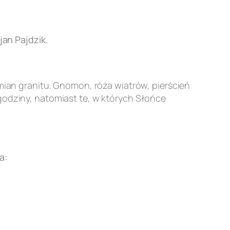
an Pajdzik.
an granitu. Gnomon, róża wiatrów, pierścień
godziny, natomiast te, w których Słońce
a: