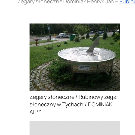
Zegary słoneczne Dominiak Henryk Jan –
Rubin
.
Zegary słoneczne / Rubinowy zegar
słoneczny w Tychach / DOMINIAK
AH™