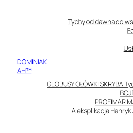
Przejdź
do
Tychy od dawna do w
treści
F
Usł
DOMINIAK
AH™
GLOBUSY OŁÓWKI SKRYBA Ty
BOJ
PROFIMAR M
A eksplikacja Henryk