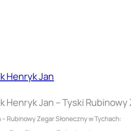
k Henryk Jan
k Henryk Jan – Tyski Rubinowy
n – Rubinowy Zegar Słoneczny w Tychach: