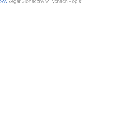
owy
Zegar Słoneczny w Tychach – opis: