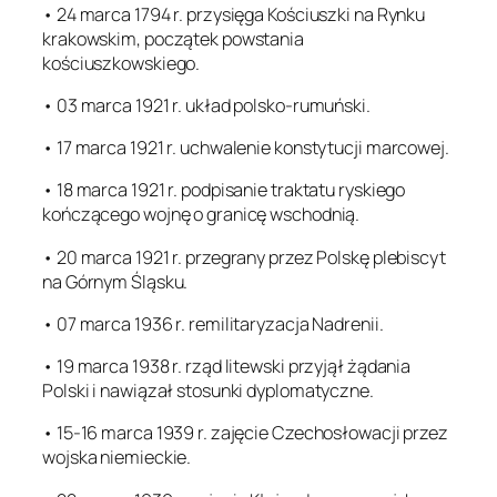
• 24 marca 1794 r. przysięga Kościuszki na Rynku
krakowskim, początek powstania
kościuszkowskiego.
• 03 marca 1921 r. układ polsko-rumuński.
• 17 marca 1921 r. uchwalenie konstytucji marcowej.
• 18 marca 1921 r. podpisanie traktatu ryskiego
kończącego wojnę o granicę wschodnią.
• 20 marca 1921 r. przegrany przez Polskę plebiscyt
na Górnym Śląsku.
• 07 marca 1936 r. remilitaryzacja Nadrenii.
• 19 marca 1938 r. rząd litewski przyjął żądania
Polski i nawiązał stosunki dyplomatyczne.
• 15-16 marca 1939 r. zajęcie Czechosłowacji przez
wojska niemieckie.