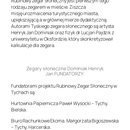
Rubinowy zegar słoneczny jest pierwszym tego
rodzaju zegarem w mieście. Ziszcza
misję urozmaicenia turystycznego miasta,
upiększającą a w głównej mierze dydaktyczną.
Autorami Tyskiego zegara słonecznego są artysta
Henryk Jan Dominiak oraz fizyk dr Lucjan Pajdzik z
uniwersytetu w Oksfordzie, który skonkretyzował
kalkulacje dla zegara.
.
Zegary słoneczne Dominiak Henryk
Jan FUNDATORZY:
Fundatorami projektu Rubinowy Zegar Słoneczny w
Tychach są:
Hurtownia Papiernicza Paweł Wysocki – Tychy,
Bielska.
Biuro Rachunkowe Ekoma. Małgorzata Bigoszewska
– Tychy, Harcerska.