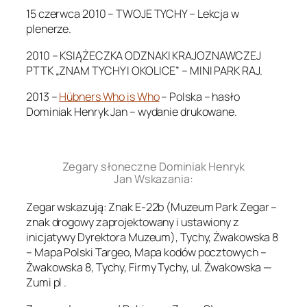
15 czerwca 2010 – TWOJE TYCHY – Lekcja w
plenerze.
2010 – KSIĄŻECZKA ODZNAKI KRAJOZNAWCZEJ
PTTK „ZNAM TYCHY I OKOLICE” – MINI PARK RAJ.
2013 –
Hübners Who is Who
– Polska – hasło
Dominiak Henryk Jan – wydanie drukowane.
.
Zegary słoneczne Dominiak Henryk
Jan Wskazania:
Zegar wskazują: Znak E-22b (Muzeum Park Zegar –
znak drogowy zaprojektowany i ustawiony z
inicjatywy Dyrektora Muzeum), Tychy, Żwakowska 8
– Mapa Polski Targeo, Mapa kodów pocztowych –
Żwakowska 8, Tychy, Firmy Tychy, ul. Żwakowska —
Zumi pl .