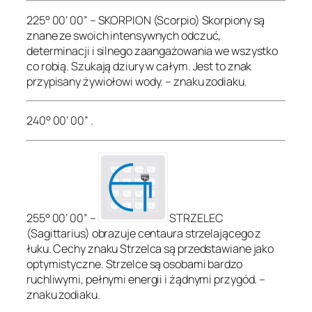
225° 00’ 00” – SKORPION (Scorpio) Skorpiony są
znane ze swoich intensywnych odczuć,
determinacji i silnego zaangażowania we wszystko
co robią. Szukają dziury w całym. Jest to znak
przypisany żywiołowi wody. – znaku zodiaku.
240° 00’ 00” .
255° 00’ 00” –
STRZELEC
(Sagittarius) obrazuje centaura strzelającego z
łuku. Cechy znaku Strzelca są przedstawiane jako
optymistyczne. Strzelce są osobami bardzo
ruchliwymi, pełnymi energii i żądnymi przygód. –
znaku zodiaku.