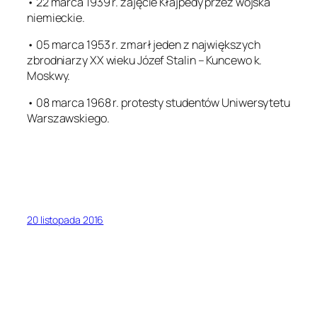
• 22 marca 1939 r. zajęcie Kłajpedy przez wojska
niemieckie.
• 05 marca 1953 r. zmarł jeden z największych
zbrodniarzy XX wieku Józef Stalin – Kuncewo k.
Moskwy.
• 08 marca 1968 r. protesty studentów Uniwersytetu
Warszawskiego.
20 listopada 2016