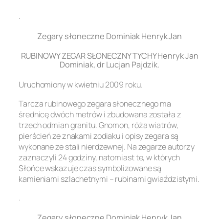
.
Zegary słoneczne Dominiak Henryk Jan
RUBINOWY ZEGAR SŁONECZNY TYCHY Henryk Jan
Dominiak, dr Lucjan Pajdzik.
Uruchomiony w kwietniu 2009 roku.
Tarcza rubinowego zegara słonecznego ma
średnicę dwóch metrów i zbudowana została z
trzech odmian granitu. Gnomon, róża wiatrów,
pierścień ze znakami zodiaku i opisy zegara są
wykonane ze stali nierdzewnej. Na zegarze autorzy
zaznaczyli 24 godziny, natomiast te, w których
Słońce wskazuje czas symbolizowane są
kamieniami szlachetnymi – rubinami gwiaździstymi.
.
Zegary słoneczne Dominiak Henryk Jan