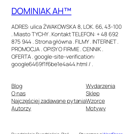
DOMINIAK AH™
ADRES: ulica ŻWAKOWSKA 8, LOK. 66, 43-100
. Miasto TYCHY . Kontakt TELEFON: + 48 692
875 944 . Strona główna . FILMY . INTERNET .
PROMOCJA . OPISY O FIRMIE . CENNIK .
OFERTA . google-site-verification:
google6469f1f6be1e4a44.html / .
Blog
Wydarzenia
O nas
Sklep
Najczęściej zadawane pytania
Wzorce
Autorzy
Motywy