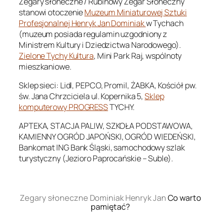
Zegary słoneczne / Rubinowy Zegar Słoneczny
stanowi otoczenie
Muzeum Miniaturowej Sztuki
Profesjonalnej Henryk Jan Dominiak
w Tychach
(muzeum posiada regulamin uzgodniony z
Ministrem Kultury i Dziedzictwa Narodowego).
Zielone Tychy Kultura
, Mini Park Raj, wspólnoty
mieszkaniowe.
Sklep sieci: Lidl, PEPCO, Promil, ŻABKA, Kościół pw.
św. Jana Chrzciciela ul. Kopernika 5,
Sklep
komputerowy PROGRESS
TYCHY.
APTEKA, STACJA PALIW, SZKOŁA PODSTAWOWA,
KAMIENNY OGRÓD JAPOŃSKI, OGRÓD WIEDEŃSKI,
Bankomat ING Bank Śląski, samochodowy szlak
turystyczny (Jezioro Paprocańskie – Suble).
.
Zegary słoneczne Dominiak Henryk Jan
Co warto
pamiętać?