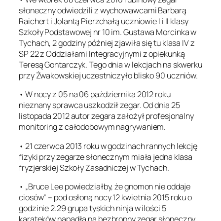
słoneczny odwiedzili z wychowawcami Barbarą
Raichert i Jolantą Pierzchałą uczniowie I i II klasy
Szkoły Podstawowej nr 10 im. Gustawa Morcinka w
Tychach, 2 godziny później zjawiła się tu klasa IV z
SP 22 z Oddziałami Integracyjnymi z opiekunką
Teresą Gontarczyk. Tego dnia w lekcjach na skwerku
przy Żwakowskiej uczestniczyło blisko 90 uczniów.
• W nocy z 05 na 06 października 2012 roku
nieznany sprawca uszkodził zegar. Od dnia 25
listopada 2012 autor zegara założył profesjonalny
monitoring z całodobowym nagrywaniem.
• 21 czerwca 2013 roku w godzinach rannych lekcję
fizyki przy zegarze słonecznym miała jedna klasa
fryzjerskiej Szkoły Zasadniczej w Tychach.
• „Bruce Lee powiedziałby, że gnomon nie oddaje
ciosów” – pod osłoną nocy 12 kwietnia 2015 roku o
godzinie 2.29 grupa tyskich ninja w ilości 5
karateków napadła na bezbronny zegar słoneczny