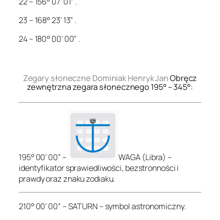
22 – 156° 07’ 01” .
23 – 168° 23’ 13” .
24 – 180° 00’ 00” .
.
Zegary słoneczne Dominiak Henryk Jan
Obręcz
zewnętrzna zegara słonecznego 195° – 345°:
195° 00’ 00” –
WAGA (Libra) –
identyfikator sprawiedliwości, bezstronności i
prawdy oraz znaku zodiaku.
210° 00’ 00” – SATURN – symbol astronomiczny.