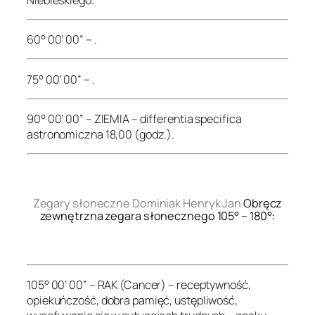
60° 00’ 00” – .
75° 00’ 00” – .
90° 00’ 00” – ZIEMIA – differentia specifica
astronomiczna 18,00 (godz.).
.
Zegary słoneczne Dominiak Henryk Jan
Obręcz
zewnętrzna zegara słonecznego 105° – 180°:
.
105° 00’ 00” – RAK (Cancer) – receptywność,
opiekuńczość, dobra pamięć, ustępliwość,