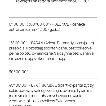
zewnętrzna zegara słonecznego 0° – 90°:
.
0° 00’ 00” (360° 00’ 00”) – SŁOŃCE – oznaka
astronomiczna – 12,00 (godz.).
15° 00’ 00” – BARAN (Aries). Barany dysponują siłą
przebicia. Pozostają spontaniczne, bezpośrednie,
pełne polotu, dynamiczne. Są czynne bez wahania i
nie przerażają się kompromitacją.
30° 00’ 00” – .
45° 00’ 00” – BYK (Taurus). Od partycypanta życzy
sobie porównywalnego zaangażowania. Tytan ma
maksymalnie dojrzały zmysł dysponowania
z całokształtu znaczników Zwierzyńca
Niebieskiego.