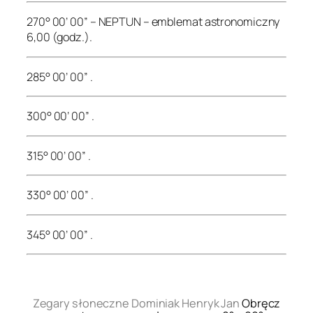
270° 00’ 00” – NEPTUN – emblemat astronomiczny
6,00 (godz.).
285° 00’ 00” .
300° 00’ 00” .
315° 00’ 00” .
330° 00’ 00” .
345° 00’ 00” .
.
Zegary słoneczne Dominiak Henryk Jan
Obręcz