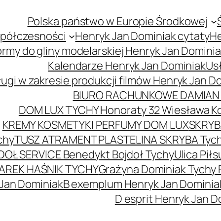
Polska państwo w Europie Środkowej
spółczesności
Henryk Jan Dominiak cytaty
He
ormy do gliny modelarskiej Henryk Jan Domini
Kalendarze Henryk Jan Dominiak
Usł
ugi w zakresie produkcji filmów Henryk Jan D
BIURO RACHUNKOWE DAMIAN 
DOM LUX TYCHY Honoraty 32 Wiesława K
KREMY KOSMETYKI PERFUMY DOM LUX
SKRYBA
chy
TUSZ ATRAMENT PLASTELINA SKRYBA Tyc
DOŁ SERVICE Benedykt Bojdoł Tychy
Ulica Pi
AREK HAŚNIK TYCHY
Grażyna Dominiak Tychy 
 Jan Dominiak
B exemplum Henryk Jan Dominia
D esprit Henryk Jan D