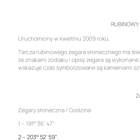
RUBINOWY Z
Uruchomiony w kwietniu 2009 roku.
Tarcza rubinowego zegara słonecznego ma śred
ze znakami zodiaku i opisy zegara są wykonane z
wskazuje czas symbolizowane są kamieniami szl
.
Z
Zegary słoneczna / Godzina:
1 – 191° 36’ 47” .
2 – 203° 52’ 59” .