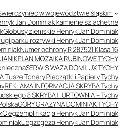
Świerczyniec w województwie śląskim
nryk Jan Dominiak kamienie szlachetne
ak
Globusy ziemskie Henryk Jan Dominiak
ugi parku rozrywki Henryk Jan Dominiak
ominiak
Numer ochrony R 287521 Klasa 16
JANIK
PLAN MOZAIKA RUBINOWE TYCHY
onieczna
SERWIS WAZA DOM LUX TYCHY
 Tusze Tonery Pieczątki i Papiery Tychy
hy
REKLAMA INFORMACJA SKRYBA Tychy
łsudskiego 8 SKRYBA HURTOWNIA – Tychy
Polska
GÓRY GRAŻYNA DOMINIAK TYCHY
k
C egzemplifikacja Henryk Jan Dominiak
ominiak
L egzegeza Henryk Jan Dominiak