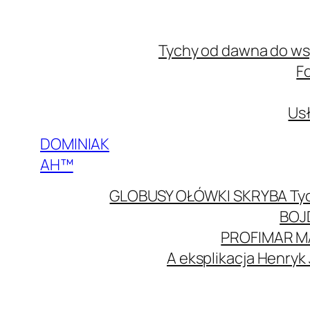
Przejdź
do
Tychy od dawna do w
treści
F
Usł
DOMINIAK
AH™
GLOBUSY OŁÓWKI SKRYBA Ty
BOJ
PROFIMAR M
A eksplikacja Henryk