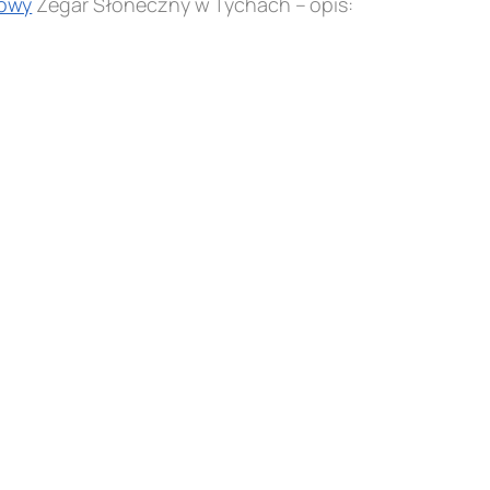
owy
Zegar Słoneczny w Tychach – opis: