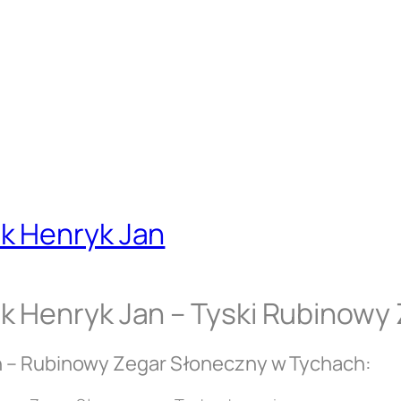
k Henryk Jan
k Henryk Jan – Tyski Rubinowy
n – Rubinowy Zegar Słoneczny w Tychach: