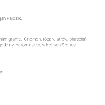
an Pajdzik.
an granitu. Gnomon, róża wiatrów, pierścień
godziny, natomiast te, w których Słońce
a: