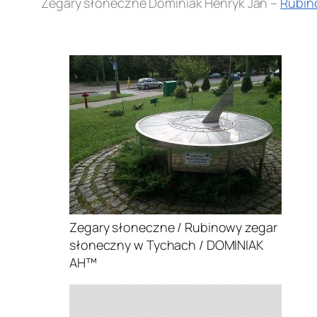
Zegary słoneczne Dominiak Henryk Jan –
Rubin
.
Zegary słoneczne / Rubinowy zegar
słoneczny w Tychach / DOMINIAK
AH™