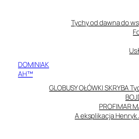
Przejdź
do
Tychy od dawna do w
treści
F
Usł
DOMINIAK
AH™
GLOBUSY OŁÓWKI SKRYBA Ty
BOJ
PROFIMAR M
A eksplikacja Henryk