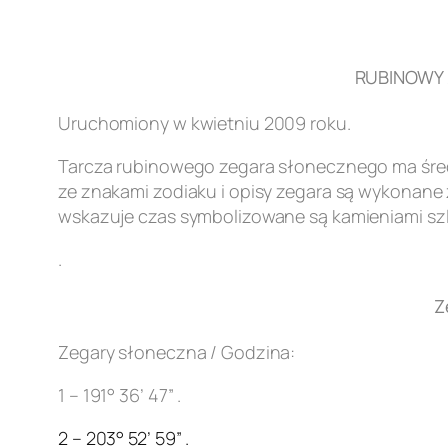
RUBINOWY Z
Uruchomiony w kwietniu 2009 roku.
Tarcza rubinowego zegara słonecznego ma śred
ze znakami zodiaku i opisy zegara są wykonane z
wskazuje czas symbolizowane są kamieniami szl
.
Z
Zegary słoneczna / Godzina:
1 – 191° 36’ 47” .
2 – 203° 52’ 59” .