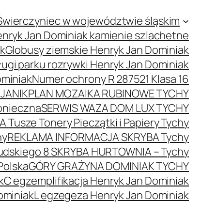
Świerczyniec w województwie śląskim
nryk Jan Dominiak kamienie szlachetne
ak
Globusy ziemskie Henryk Jan Dominiak
ugi parku rozrywki Henryk Jan Dominiak
ominiak
Numer ochrony R 287521 Klasa 16
JANIK
PLAN MOZAIKA RUBINOWE TYCHY
onieczna
SERWIS WAZA DOM LUX TYCHY
 Tusze Tonery Pieczątki i Papiery Tychy
hy
REKLAMA INFORMACJA SKRYBA Tychy
łsudskiego 8 SKRYBA HURTOWNIA – Tychy
Polska
GÓRY GRAŻYNA DOMINIAK TYCHY
k
C egzemplifikacja Henryk Jan Dominiak
ominiak
L egzegeza Henryk Jan Dominiak