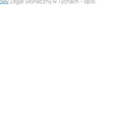
owy
Zegar Słoneczny w Tychach – opis: