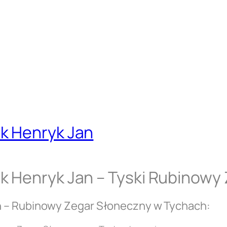
k Henryk Jan
k Henryk Jan – Tyski Rubinowy
n – Rubinowy Zegar Słoneczny w Tychach: