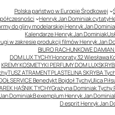
Polska państwo w Europie Środkowej
spółczesności
Henryk Jan Dominiak cytaty
He
ormy do gliny modelarskiej Henryk Jan Domini
Kalendarze Henryk Jan Dominiak
Usł
ugi w zakresie produkcji filmów Henryk Jan D
BIURO RACHUNKOWE DAMIAN 
DOM LUX TYCHY Honoraty 32 Wiesława K
KREMY KOSMETYKI PERFUMY DOM LUX
SKRYBA
chy
TUSZ ATRAMENT PLASTELINA SKRYBA Tyc
DOŁ SERVICE Benedykt Bojdoł Tychy
Ulica Pi
AREK HAŚNIK TYCHY
Grażyna Dominiak Tychy 
 Jan Dominiak
B exemplum Henryk Jan Dominia
D esprit Henryk Jan D