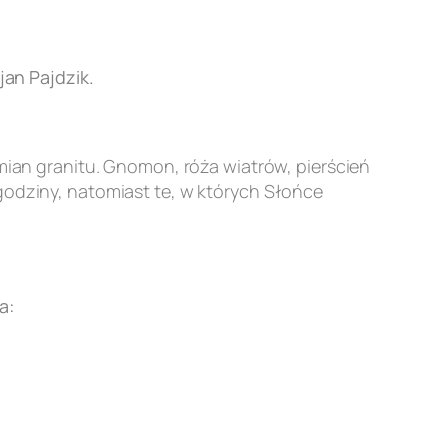
an Pajdzik.
an granitu. Gnomon, róża wiatrów, pierścień
godziny, natomiast te, w których Słońce
a: