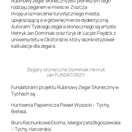
Rubinowy zegar słoneczny jest pierwszym tego
rodzaju zegarem w mieście. Ziszcza
misję urozmaicenia turystycznego miasta,
upiększającą a w głównej mierze dydaktyczną.
Autorami Tyskiego zegara słonecznego są artysta
Henryk Jan Dominiak oraz fizyk dr Lucjan Pajdzik z
uniwersytetu w Oksfordzie, który skonkretyzował
kalkulacje dla zegara.
.
Zegary słoneczne Dominiak Henryk
Jan FUNDATORZY:
Fundatorami projektu Rubinowy Zegar Słoneczny w
Tychach są:
Hurtownia Papiernicza Paweł Wysocki – Tychy,
Bielska.
Biuro Rachunkowe Ekoma. Małgorzata Bigoszewska
– Tychy, Harcerska.