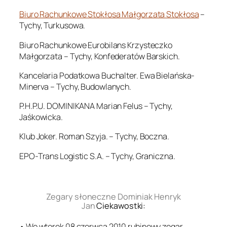
Biuro Rachunkowe Stokłosa Małgorzata Stokłosa
–
Tychy, Turkusowa.
Biuro Rachunkowe Eurobilans Krzysteczko
Małgorzata – Tychy, Konfederatów Barskich.
Kancelaria Podatkowa Buchalter. Ewa Bielańska-
Minerva – Tychy, Budowlanych.
P.H.P.U. DOMINIKANA Marian Felus – Tychy,
Jaśkowicka.
Klub Joker. Roman Szyja. – Tychy, Boczna.
EPO-Trans Logistic S.A. – Tychy, Graniczna.
.
Zegary słoneczne Dominiak Henryk
Jan
Ciekawostki:
• We wtorek 08 czerwca 2010 rubinowy zegar