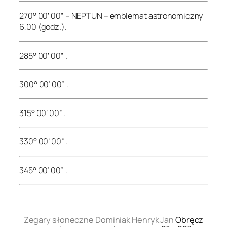
270° 00’ 00” – NEPTUN – emblemat astronomiczny
6,00 (godz.).
285° 00’ 00” .
300° 00’ 00” .
315° 00’ 00” .
330° 00’ 00” .
345° 00’ 00” .
.
Zegary słoneczne Dominiak Henryk Jan
Obręcz