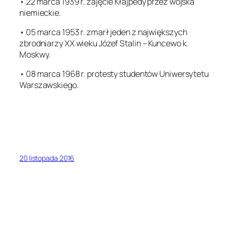
• 22 marca 1939 r. zajęcie Kłajpedy przez wojska
niemieckie.
• 05 marca 1953 r. zmarł jeden z największych
zbrodniarzy XX wieku Józef Stalin – Kuncewo k.
Moskwy.
• 08 marca 1968 r. protesty studentów Uniwersytetu
Warszawskiego.
20 listopada 2016