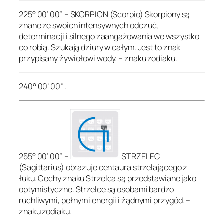
225° 00’ 00” – SKORPION (Scorpio) Skorpiony są
znane ze swoich intensywnych odczuć,
determinacji i silnego zaangażowania we wszystko
co robią. Szukają dziury w całym. Jest to znak
przypisany żywiołowi wody. – znaku zodiaku.
240° 00’ 00” .
255° 00’ 00” –
STRZELEC
(Sagittarius) obrazuje centaura strzelającego z
łuku. Cechy znaku Strzelca są przedstawiane jako
optymistyczne. Strzelce są osobami bardzo
ruchliwymi, pełnymi energii i żądnymi przygód. –
znaku zodiaku.