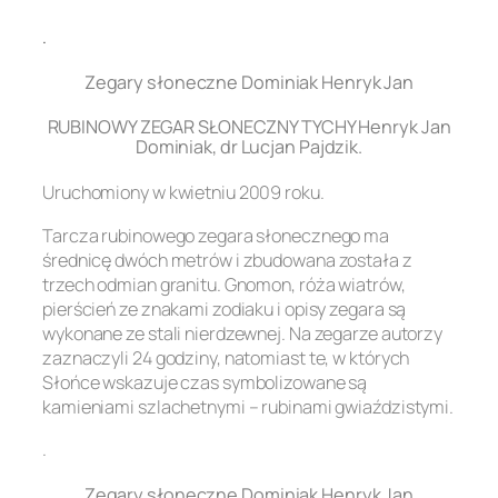
.
Zegary słoneczne Dominiak Henryk Jan
RUBINOWY ZEGAR SŁONECZNY TYCHY Henryk Jan
Dominiak, dr Lucjan Pajdzik.
Uruchomiony w kwietniu 2009 roku.
Tarcza rubinowego zegara słonecznego ma
średnicę dwóch metrów i zbudowana została z
trzech odmian granitu. Gnomon, róża wiatrów,
pierścień ze znakami zodiaku i opisy zegara są
wykonane ze stali nierdzewnej. Na zegarze autorzy
zaznaczyli 24 godziny, natomiast te, w których
Słońce wskazuje czas symbolizowane są
kamieniami szlachetnymi – rubinami gwiaździstymi.
.
Zegary słoneczne Dominiak Henryk Jan