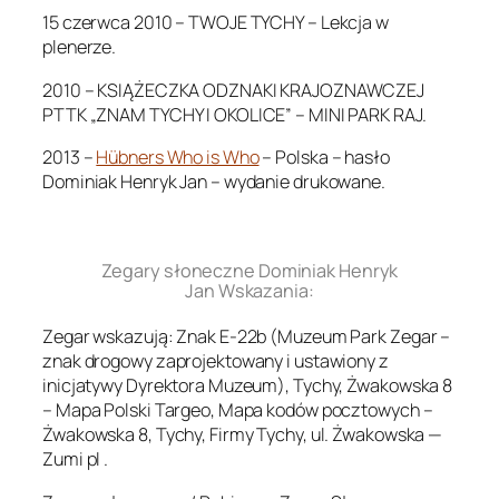
15 czerwca 2010 – TWOJE TYCHY – Lekcja w
plenerze.
2010 – KSIĄŻECZKA ODZNAKI KRAJOZNAWCZEJ
PTTK „ZNAM TYCHY I OKOLICE” – MINI PARK RAJ.
2013 –
Hübners Who is Who
– Polska – hasło
Dominiak Henryk Jan – wydanie drukowane.
.
Zegary słoneczne Dominiak Henryk
Jan Wskazania:
Zegar wskazują: Znak E-22b (Muzeum Park Zegar –
znak drogowy zaprojektowany i ustawiony z
inicjatywy Dyrektora Muzeum), Tychy, Żwakowska 8
– Mapa Polski Targeo, Mapa kodów pocztowych –
Żwakowska 8, Tychy, Firmy Tychy, ul. Żwakowska —
Zumi pl .