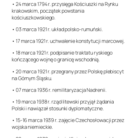
• 24 marca 1794 r. przysięga Kościuszki na Rynku
krakowskim, początek powstania
kościuszkowskiego.
• 03 marca 1921 r. układ polsko-rumuński.
• 17 marca 1921 r. uchwalenie konstytucji marcowej.
• 18 marca 1921 r. podpisanie traktatu ryskiego
kończącego wojnę o granicę wschodnią.
• 20 marca 1921 r. przegrany przez Polskę plebiscyt
na Górnym Śląsku.
• 07 marca 1936 r. remilitaryzacja Nadrenii.
• 19 marca 1938 r. rząd litewski przyjął żądania
Polski i nawiązał stosunki dyplomatyczne.
• 15-16 marca 1939 r. zajęcie Czechosłowacji przez
wojska niemieckie.