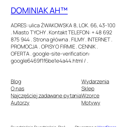
DOMINIAK AH™
ADRES: ulica ŻWAKOWSKA 8, LOK. 66, 43-100
. Miasto TYCHY . Kontakt TELEFON: + 48 692
875 944 . Strona główna . FILMY . INTERNET .
PROMOCJA . OPISY O FIRMIE . CENNIK .
OFERTA . google-site-verification:
google6469f1f6be1e4a44.html / .
Blog
Wydarzenia
O nas
Sklep
Najczęściej zadawane pytania
Wzorce
Autorzy
Motywy