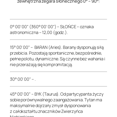
zewnętrzna zegara słonecznego 0° – 90°:
.
0° 00’ 00” (360° 00’ 00”) – SŁOŃCE – oznaka
astronomiczna – 12,00 (godz.).
15° 00’ 00” – BARAN (Aries). Barany dysponują siłą
przebicia. Pozostają spontaniczne, bezpośrednie,
pełne polotu, dynamiczne. Są czynne bez wahania i
nie przerażają się kompromitacją.
30° 00’ 00” – .
45° 00’ 00” – BYK (Taurus). Od partycypanta życzy
sobie porównywalnego zaangażowania. Tytan ma
maksymalnie dojrzały zmysł dysponowania
z całokształtu znaczników Zwierzyńca
Niebieskiego.