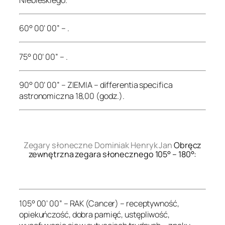
60° 00’ 00” – .
75° 00’ 00” – .
90° 00’ 00” – ZIEMIA – differentia specifica
astronomiczna 18,00 (godz.).
.
Zegary słoneczne Dominiak Henryk Jan
Obręcz
zewnętrzna zegara słonecznego 105° – 180°:
.
105° 00’ 00” – RAK (Cancer) – receptywność,
opiekuńczość, dobra pamięć, ustępliwość,