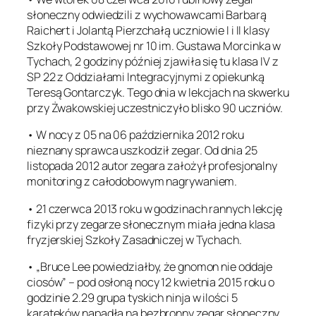
słoneczny odwiedzili z wychowawcami Barbarą
Raichert i Jolantą Pierzchałą uczniowie I i II klasy
Szkoły Podstawowej nr 10 im. Gustawa Morcinka w
Tychach, 2 godziny później zjawiła się tu klasa IV z
SP 22 z Oddziałami Integracyjnymi z opiekunką
Teresą Gontarczyk. Tego dnia w lekcjach na skwerku
przy Żwakowskiej uczestniczyło blisko 90 uczniów.
• W nocy z 05 na 06 października 2012 roku
nieznany sprawca uszkodził zegar. Od dnia 25
listopada 2012 autor zegara założył profesjonalny
monitoring z całodobowym nagrywaniem.
• 21 czerwca 2013 roku w godzinach rannych lekcję
fizyki przy zegarze słonecznym miała jedna klasa
fryzjerskiej Szkoły Zasadniczej w Tychach.
• „Bruce Lee powiedziałby, że gnomon nie oddaje
ciosów” – pod osłoną nocy 12 kwietnia 2015 roku o
godzinie 2.29 grupa tyskich ninja w ilości 5
karateków napadła na bezbronny zegar słoneczny