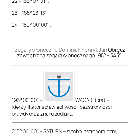
22 – 156° 07’ 01” .
23 – 168° 23’ 13” .
24 – 180° 00’ 00” .
.
Zegary słoneczne Dominiak Henryk Jan
Obręcz
zewnętrzna zegara słonecznego 195° – 345°:
195° 00’ 00” –
WAGA (Libra) –
identyfikator sprawiedliwości, bezstronności i
prawdy oraz znaku zodiaku.
210° 00’ 00” – SATURN – symbol astronomiczny.