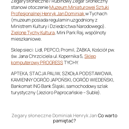
Zegary słoneczne / Rubinowy Zegar Słoneczny
stanowi otoczenie
Muzeum Miniaturowej Sztuki
Profesjonalnej Henryk Jan Dominiak
w Tychach
(muzeum posiada regulamin uzgodniony z
Ministrem Kultury i Dziedzictwa Narodowego).
Zielone Tychy Kultura
, Mini Park Raj, wspólnoty
mieszkaniowe.
Sklep sieci: Lidl, PEPCO, Promil, ŻABKA, Kościół pw.
św. Jana Chrzciciela ul. Kopernika 5,
Sklep
komputerowy PROGRESS
TYCHY.
APTEKA, STACJA PALIW, SZKOŁA PODSTAWOWA,
KAMIENNY OGRÓD JAPOŃSKI, OGRÓD WIEDEŃSKI,
Bankomat ING Bank Śląski, samochodowy szlak
turystyczny (Jezioro Paprocańskie – Suble).
.
Zegary słoneczne Dominiak Henryk Jan
Co warto
pamiętać?