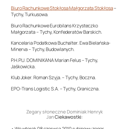
Biuro Rachunkowe Stokłosa Małgorzata Stokłosa
–
Tychy, Turkusowa.
Biuro Rachunkowe Eurobilans Krzysteczko
Małgorzata – Tychy, Konfederatów Barskich.
Kancelaria Podatkowa Buchalter. Ewa Bielańska-
Minerva – Tychy, Budowlanych.
P.H.P.U. DOMINIKANA Marian Felus – Tychy,
Jaśkowicka.
Klub Joker. Roman Szyja. – Tychy, Boczna.
EPO-Trans Logistic S.A. – Tychy, Graniczna.
.
Zegary słoneczne Dominiak Henryk
Jan
Ciekawostki:
• We wtorek 08 czerwca 2010 rubinowy zegar