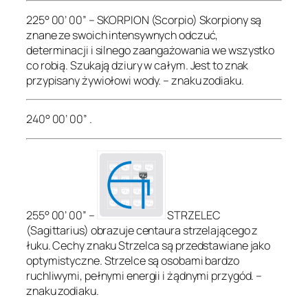
225° 00’ 00” – SKORPION (Scorpio) Skorpiony są
znane ze swoich intensywnych odczuć,
determinacji i silnego zaangażowania we wszystko
co robią. Szukają dziury w całym. Jest to znak
przypisany żywiołowi wody. – znaku zodiaku.
240° 00’ 00” .
255° 00’ 00” –
STRZELEC
(Sagittarius) obrazuje centaura strzelającego z
łuku. Cechy znaku Strzelca są przedstawiane jako
optymistyczne. Strzelce są osobami bardzo
ruchliwymi, pełnymi energii i żądnymi przygód. –
znaku zodiaku.