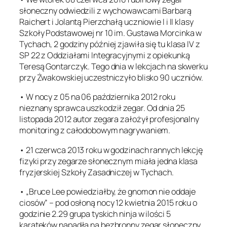
słoneczny odwiedzili z wychowawcami Barbarą
Raichert i Jolantą Pierzchałą uczniowie I i II klasy
Szkoły Podstawowej nr 10 im. Gustawa Morcinka w
Tychach, 2 godziny później zjawiła się tu klasa IV z
SP 22 z Oddziałami Integracyjnymi z opiekunką
Teresą Gontarczyk. Tego dnia w lekcjach na skwerku
przy Żwakowskiej uczestniczyło blisko 90 uczniów.
• W nocy z 05 na 06 października 2012 roku
nieznany sprawca uszkodził zegar. Od dnia 25
listopada 2012 autor zegara założył profesjonalny
monitoring z całodobowym nagrywaniem.
• 21 czerwca 2013 roku w godzinach rannych lekcję
fizyki przy zegarze słonecznym miała jedna klasa
fryzjerskiej Szkoły Zasadniczej w Tychach.
• „Bruce Lee powiedziałby, że gnomon nie oddaje
ciosów” – pod osłoną nocy 12 kwietnia 2015 roku o
godzinie 2.29 grupa tyskich ninja w ilości 5
karateków napadła na bezbronny zegar słoneczny