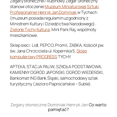
Zegary słoneczne / Rubinowy Zegar Słoneczny
stanowi otoczenie
Muzeum Miniaturowej Sztuki
Profesjonalnej Henryk Jan Dominiak
w Tychach
(muzeum posiada regulamin uzgodniony z
Ministrem Kultury i Dziedzictwa Narodowego).
Zielone Tychy Kultura
, Mini Park Raj, wspólnoty
mieszkaniowe.
Sklep sieci: Lidl, PEPCO, Promil, ŻABKA, Kościół pw.
św. Jana Chrzciciela ul. Kopernika 5,
Sklep
komputerowy PROGRESS
TYCHY.
APTEKA, STACJA PALIW, SZKOŁA PODSTAWOWA,
KAMIENNY OGRÓD JAPOŃSKI, OGRÓD WIEDEŃSKI,
Bankomat ING Bank Śląski, samochodowy szlak
turystyczny (Jezioro Paprocańskie – Suble).
.
Zegary słoneczne Dominiak Henryk Jan
Co warto
pamiętać?