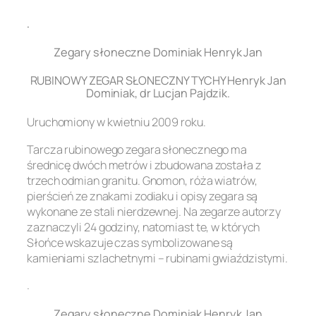
.
Zegary słoneczne Dominiak Henryk Jan
RUBINOWY ZEGAR SŁONECZNY TYCHY Henryk Jan
Dominiak, dr Lucjan Pajdzik.
Uruchomiony w kwietniu 2009 roku.
Tarcza rubinowego zegara słonecznego ma
średnicę dwóch metrów i zbudowana została z
trzech odmian granitu. Gnomon, róża wiatrów,
pierścień ze znakami zodiaku i opisy zegara są
wykonane ze stali nierdzewnej. Na zegarze autorzy
zaznaczyli 24 godziny, natomiast te, w których
Słońce wskazuje czas symbolizowane są
kamieniami szlachetnymi – rubinami gwiaździstymi.
.
Zegary słoneczne Dominiak Henryk Jan