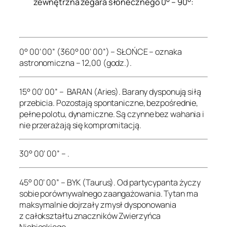
zewnętrzna zegara słonecznego 0° – 90°:
.
0° 00’ 00” (360° 00’ 00”) – SŁOŃCE – oznaka
astronomiczna – 12,00 (godz.).
15° 00’ 00” – BARAN (Aries). Barany dysponują siłą
przebicia. Pozostają spontaniczne, bezpośrednie,
pełne polotu, dynamiczne. Są czynne bez wahania i
nie przerażają się kompromitacją.
30° 00’ 00” – .
45° 00’ 00” – BYK (Taurus). Od partycypanta życzy
sobie porównywalnego zaangażowania. Tytan ma
maksymalnie dojrzały zmysł dysponowania
z całokształtu znaczników Zwierzyńca
Niebieskiego.