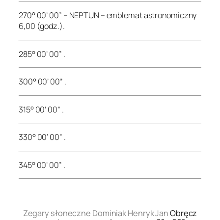
270° 00’ 00” – NEPTUN – emblemat astronomiczny
6,00 (godz.).
285° 00’ 00” .
300° 00’ 00” .
315° 00’ 00” .
330° 00’ 00” .
345° 00’ 00” .
.
Zegary słoneczne Dominiak Henryk Jan
Obręcz