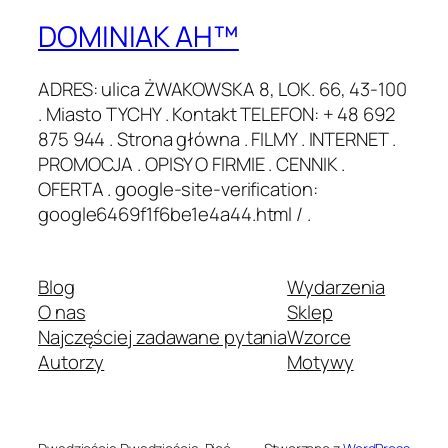
DOMINIAK AH™
ADRES: ulica ŻWAKOWSKA 8, LOK. 66, 43-100
. Miasto TYCHY . Kontakt TELEFON: + 48 692
875 944 . Strona główna . FILMY . INTERNET .
PROMOCJA . OPISY O FIRMIE . CENNIK .
OFERTA . google-site-verification:
google6469f1f6be1e4a44.html / .
Blog
Wydarzenia
O nas
Sklep
Najczęściej zadawane pytania
Wzorce
Autorzy
Motywy