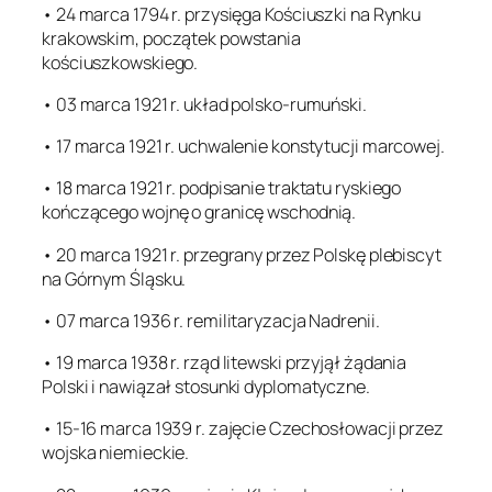
• 24 marca 1794 r. przysięga Kościuszki na Rynku
krakowskim, początek powstania
kościuszkowskiego.
• 03 marca 1921 r. układ polsko-rumuński.
• 17 marca 1921 r. uchwalenie konstytucji marcowej.
• 18 marca 1921 r. podpisanie traktatu ryskiego
kończącego wojnę o granicę wschodnią.
• 20 marca 1921 r. przegrany przez Polskę plebiscyt
na Górnym Śląsku.
• 07 marca 1936 r. remilitaryzacja Nadrenii.
• 19 marca 1938 r. rząd litewski przyjął żądania
Polski i nawiązał stosunki dyplomatyczne.
• 15-16 marca 1939 r. zajęcie Czechosłowacji przez
wojska niemieckie.