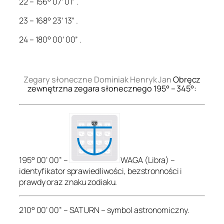
22 – 156° 07’ 01” .
23 – 168° 23’ 13” .
24 – 180° 00’ 00” .
.
Zegary słoneczne Dominiak Henryk Jan
Obręcz
zewnętrzna zegara słonecznego 195° – 345°:
195° 00’ 00” –
WAGA (Libra) –
identyfikator sprawiedliwości, bezstronności i
prawdy oraz znaku zodiaku.
210° 00’ 00” – SATURN – symbol astronomiczny.