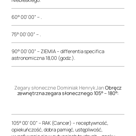
60° 00’ 00” – .
75° 00’ 00” – .
90° 00’ 00” – ZIEMIA – differentia specifica
astronomiczna 18,00 (godz.).
.
Zegary słoneczne Dominiak Henryk Jan
Obręcz
zewnętrzna zegara słonecznego 105° – 180°:
.
105° 00’ 00” – RAK (Cancer) – receptywność,
opiekuńczość, dobra pamięć, ustępliwość,