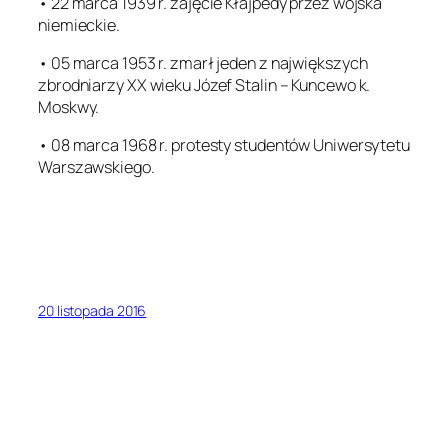
• 22 marca 1939 r. zajęcie Kłajpedy przez wojska
niemieckie.
• 05 marca 1953 r. zmarł jeden z największych
zbrodniarzy XX wieku Józef Stalin – Kuncewo k.
Moskwy.
• 08 marca 1968 r. protesty studentów Uniwersytetu
Warszawskiego.
20 listopada 2016