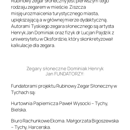
Rubinowy zegar słoneczny jest pierwszym tego
rodzaju zegarem w mieście. Ziszcza
misję urozmaicenia turystycznego miasta,
upiększającą a w głównej mierze dydaktyczną.
Autorami Tyskiego zegara słonecznego są artysta
Henryk Jan Dominiak oraz fizyk dr Lucjan Pajdzik z
uniwersytetu w Oksfordzie, który skonkretyzował
kalkulacje dla zegara.
.
Zegary słoneczne Dominiak Henryk
Jan FUNDATORZY:
Fundatorami projektu Rubinowy Zegar Słoneczny w
Tychach są:
Hurtownia Papiernicza Paweł Wysocki – Tychy,
Bielska.
Biuro Rachunkowe Ekoma. Małgorzata Bigoszewska
– Tychy, Harcerska.