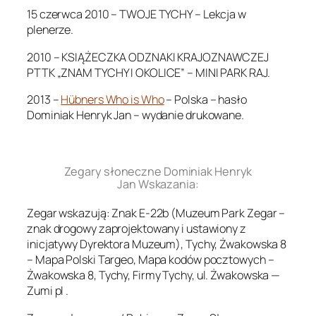
15 czerwca 2010 – TWOJE TYCHY – Lekcja w
plenerze.
2010 – KSIĄŻECZKA ODZNAKI KRAJOZNAWCZEJ
PTTK „ZNAM TYCHY I OKOLICE” – MINI PARK RAJ.
2013 –
Hübners Who is Who
– Polska – hasło
Dominiak Henryk Jan – wydanie drukowane.
.
Zegary słoneczne Dominiak Henryk
Jan Wskazania:
Zegar wskazują: Znak E-22b (Muzeum Park Zegar –
znak drogowy zaprojektowany i ustawiony z
inicjatywy Dyrektora Muzeum), Tychy, Żwakowska 8
– Mapa Polski Targeo, Mapa kodów pocztowych –
Żwakowska 8, Tychy, Firmy Tychy, ul. Żwakowska —
Zumi pl .