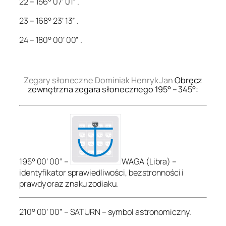
22 – 156° 07’ 01” .
23 – 168° 23’ 13” .
24 – 180° 00’ 00” .
.
Zegary słoneczne Dominiak Henryk Jan
Obręcz
zewnętrzna zegara słonecznego 195° – 345°:
195° 00’ 00” –
WAGA (Libra) –
identyfikator sprawiedliwości, bezstronności i
prawdy oraz znaku zodiaku.
210° 00’ 00” – SATURN – symbol astronomiczny.