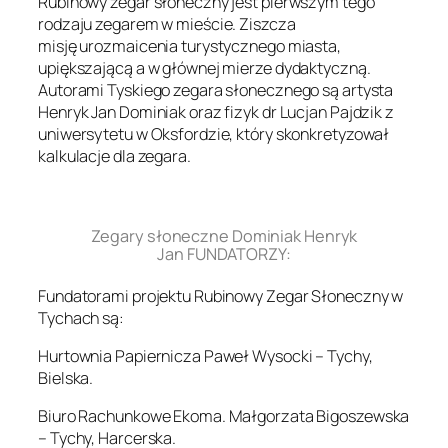
Rubinowy zegar słoneczny jest pierwszym tego
rodzaju zegarem w mieście. Ziszcza
misję urozmaicenia turystycznego miasta,
upiększającą a w głównej mierze dydaktyczną.
Autorami Tyskiego zegara słonecznego są artysta
Henryk Jan Dominiak oraz fizyk dr Lucjan Pajdzik z
uniwersytetu w Oksfordzie, który skonkretyzował
kalkulacje dla zegara.
.
Zegary słoneczne Dominiak Henryk
Jan FUNDATORZY:
Fundatorami projektu Rubinowy Zegar Słoneczny w
Tychach są:
Hurtownia Papiernicza Paweł Wysocki – Tychy,
Bielska.
Biuro Rachunkowe Ekoma. Małgorzata Bigoszewska
– Tychy, Harcerska.