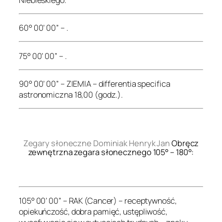
60° 00’ 00” – .
75° 00’ 00” – .
90° 00’ 00” – ZIEMIA – differentia specifica
astronomiczna 18,00 (godz.).
.
Zegary słoneczne Dominiak Henryk Jan
Obręcz
zewnętrzna zegara słonecznego 105° – 180°:
.
105° 00’ 00” – RAK (Cancer) – receptywność,
opiekuńczość, dobra pamięć, ustępliwość,