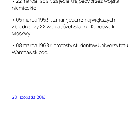
• 22 marca 1939 r. zajęcie Kłajpedy przez wojska
niemieckie.
• 05 marca 1953 r. zmarł jeden z największych
zbrodniarzy XX wieku Józef Stalin – Kuncewo k.
Moskwy.
• 08 marca 1968 r. protesty studentów Uniwersytetu
Warszawskiego.
20 listopada 2016