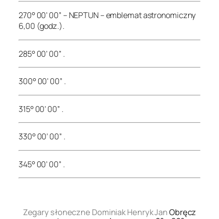
270° 00’ 00” – NEPTUN – emblemat astronomiczny
6,00 (godz.).
285° 00’ 00” .
300° 00’ 00” .
315° 00’ 00” .
330° 00’ 00” .
345° 00’ 00” .
.
Zegary słoneczne Dominiak Henryk Jan
Obręcz