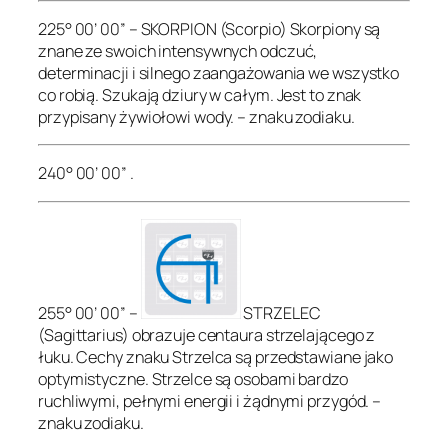
225° 00’ 00” – SKORPION (Scorpio) Skorpiony są
znane ze swoich intensywnych odczuć,
determinacji i silnego zaangażowania we wszystko
co robią. Szukają dziury w całym. Jest to znak
przypisany żywiołowi wody. – znaku zodiaku.
240° 00’ 00” .
255° 00’ 00” –
STRZELEC
(Sagittarius) obrazuje centaura strzelającego z
łuku. Cechy znaku Strzelca są przedstawiane jako
optymistyczne. Strzelce są osobami bardzo
ruchliwymi, pełnymi energii i żądnymi przygód. –
znaku zodiaku.