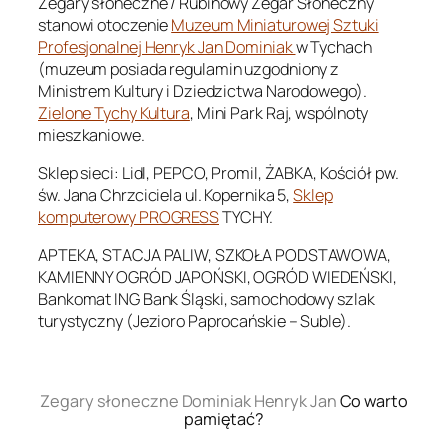
Zegary słoneczne / Rubinowy Zegar Słoneczny
stanowi otoczenie
Muzeum Miniaturowej Sztuki
Profesjonalnej Henryk Jan Dominiak
w Tychach
(muzeum posiada regulamin uzgodniony z
Ministrem Kultury i Dziedzictwa Narodowego).
Zielone Tychy Kultura
, Mini Park Raj, wspólnoty
mieszkaniowe.
Sklep sieci: Lidl, PEPCO, Promil, ŻABKA, Kościół pw.
św. Jana Chrzciciela ul. Kopernika 5,
Sklep
komputerowy PROGRESS
TYCHY.
APTEKA, STACJA PALIW, SZKOŁA PODSTAWOWA,
KAMIENNY OGRÓD JAPOŃSKI, OGRÓD WIEDEŃSKI,
Bankomat ING Bank Śląski, samochodowy szlak
turystyczny (Jezioro Paprocańskie – Suble).
.
Zegary słoneczne Dominiak Henryk Jan
Co warto
pamiętać?