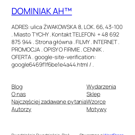
DOMINIAK AH™
ADRES: ulica ŻWAKOWSKA 8, LOK. 66, 43-100
. Miasto TYCHY . Kontakt TELEFON: + 48 692
875 944 . Strona główna . FILMY . INTERNET .
PROMOCJA . OPISY O FIRMIE . CENNIK .
OFERTA . google-site-verification:
google6469f1f6be1e4a44.html / .
Blog
Wydarzenia
O nas
Sklep
Najczęściej zadawane pytania
Wzorce
Autorzy
Motywy