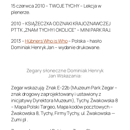
15 czerwca 2010 – TWOJE TYCHY – Lekcja w
plenerze.
2010 – KSIĄŻECZKA ODZNAKI KRAJOZNAWCZEJ
PTTK „ZNAM TYCHY I OKOLICE” – MINI PARK RAJ.
2013 –
Hübners Who is Who
– Polska – hasło
Dominiak Henryk Jan – wydanie drukowane.
.
Zegary słoneczne Dominiak Henryk
Jan Wskazania:
Zegar wskazują: Znak E-22b (Muzeum Park Zegar –
znak drogowy zaprojektowany i ustawiony z
inicjatywy Dyrektora Muzeum), Tychy, Żwakowska 8
– Mapa Polski Targeo, Mapa kodów pocztowych –
Żwakowska 8, Tychy, Firmy Tychy, ul. Żwakowska —
Zumi pl .