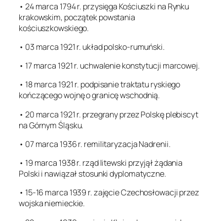
• 24 marca 1794 r. przysięga Kościuszki na Rynku
krakowskim, początek powstania
kościuszkowskiego.
• 03 marca 1921 r. układ polsko-rumuński.
• 17 marca 1921 r. uchwalenie konstytucji marcowej.
• 18 marca 1921 r. podpisanie traktatu ryskiego
kończącego wojnę o granicę wschodnią.
• 20 marca 1921 r. przegrany przez Polskę plebiscyt
na Górnym Śląsku.
• 07 marca 1936 r. remilitaryzacja Nadrenii.
• 19 marca 1938 r. rząd litewski przyjął żądania
Polski i nawiązał stosunki dyplomatyczne.
• 15-16 marca 1939 r. zajęcie Czechosłowacji przez
wojska niemieckie.