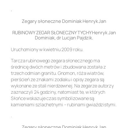
.
Zegary słoneczne Dominiak Henryk Jan
RUBINOWY ZEGAR SŁONECZNY TYCHY Henryk Jan
Dominiak, dr Lucjan Pajdzik.
Uruchomiony w kwietniu 2009 roku.
Tarcza rubinowego zegara słonecznego ma
średnicę dwóch metrów i zbudowana została z
trzech odmian granitu. Gnomon, róża wiatrów,
pierścień ze znakami zodiaku i opisy zegara są
wykonane ze stali nierdzewnej. Na zegarze autorzy
zaznaczyli 24 godziny, natomiast te, w których
Słońce wskazuje czas symbolizowane są
kamieniami szlachetnymi – rubinami gwiaździstymi.
.
Zegary słoneczne Dominiak Henryk Jan