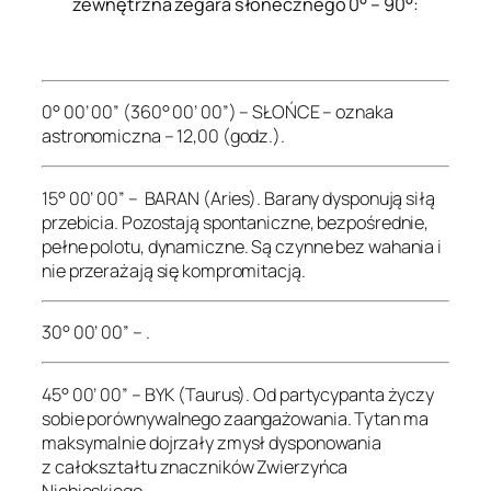
zewnętrzna zegara słonecznego 0° – 90°:
.
0° 00’ 00” (360° 00’ 00”) – SŁOŃCE – oznaka
astronomiczna – 12,00 (godz.).
15° 00’ 00” – BARAN (Aries). Barany dysponują siłą
przebicia. Pozostają spontaniczne, bezpośrednie,
pełne polotu, dynamiczne. Są czynne bez wahania i
nie przerażają się kompromitacją.
30° 00’ 00” – .
45° 00’ 00” – BYK (Taurus). Od partycypanta życzy
sobie porównywalnego zaangażowania. Tytan ma
maksymalnie dojrzały zmysł dysponowania
z całokształtu znaczników Zwierzyńca
Niebieskiego.