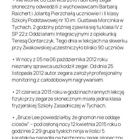
słoneczny odwiedzili z wychowawcami Barbarą
Raichert i Jolantą Pierzchałą uczniowie I i II klasy
Szkoły Podstawowej nr 10 im. Gustawa Morcinka w
Tychach, 2 godziny później zjawiła się tu klasa IV z
SP 22 z Oddziałami Integracyjnymi z opiekunką
Teresą Gontarczyk. Tego dnia w lekcjach na skwerku
przy Żwakowskiej uczestniczyło blisko 90 uczniów.
• W nocy z 05 na 06 października 2012 roku
nieznany sprawca uszkodził zegar. Od dnia 25
listopada 2012 autor zegara założył profesjonalny
monitoring z całodobowym nagrywaniem.
• 21 czerwca 2013 roku w godzinach rannych lekcję
fizyki przy zegarze słonecznym miała jedna klasa
fryzjerskiej Szkoły Zasadniczej w Tychach.
• „Bruce Lee powiedziałby, że gnomon nie oddaje
ciosów” – pod osłoną nocy 12 kwietnia 2015 roku o
godzinie 2.29 grupa tyskich ninja w ilości 5
karateków napadła na bezbronny zegar słoneczny