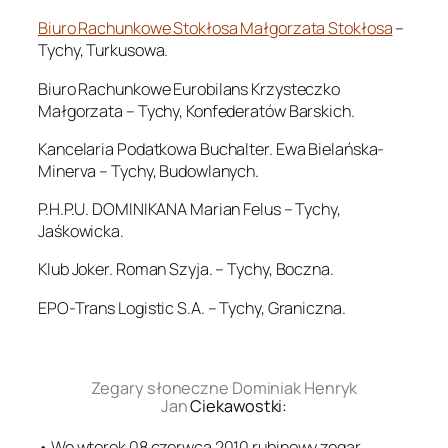
Biuro Rachunkowe Stokłosa Małgorzata Stokłosa
–
Tychy, Turkusowa.
Biuro Rachunkowe Eurobilans Krzysteczko
Małgorzata – Tychy, Konfederatów Barskich.
Kancelaria Podatkowa Buchalter. Ewa Bielańska-
Minerva – Tychy, Budowlanych.
P.H.P.U. DOMINIKANA Marian Felus – Tychy,
Jaśkowicka.
Klub Joker. Roman Szyja. – Tychy, Boczna.
EPO-Trans Logistic S.A. – Tychy, Graniczna.
.
Zegary słoneczne Dominiak Henryk
Jan
Ciekawostki:
• We wtorek 08 czerwca 2010 rubinowy zegar