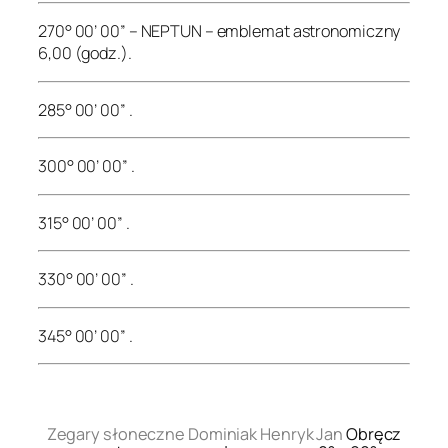
270° 00’ 00” – NEPTUN – emblemat astronomiczny
6,00 (godz.).
285° 00’ 00” .
300° 00’ 00” .
315° 00’ 00” .
330° 00’ 00” .
345° 00’ 00” .
.
Zegary słoneczne Dominiak Henryk Jan
Obręcz