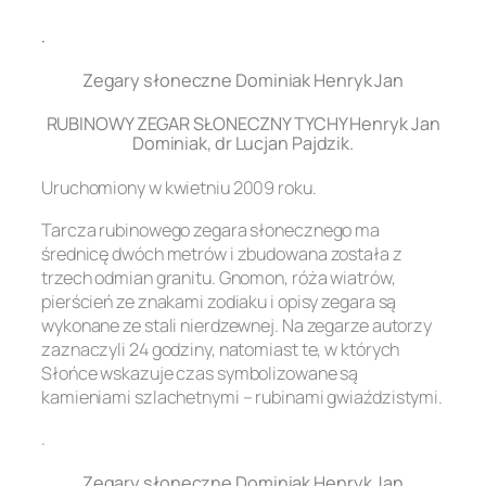
.
Zegary słoneczne Dominiak Henryk Jan
RUBINOWY ZEGAR SŁONECZNY TYCHY Henryk Jan
Dominiak, dr Lucjan Pajdzik.
Uruchomiony w kwietniu 2009 roku.
Tarcza rubinowego zegara słonecznego ma
średnicę dwóch metrów i zbudowana została z
trzech odmian granitu. Gnomon, róża wiatrów,
pierścień ze znakami zodiaku i opisy zegara są
wykonane ze stali nierdzewnej. Na zegarze autorzy
zaznaczyli 24 godziny, natomiast te, w których
Słońce wskazuje czas symbolizowane są
kamieniami szlachetnymi – rubinami gwiaździstymi.
.
Zegary słoneczne Dominiak Henryk Jan