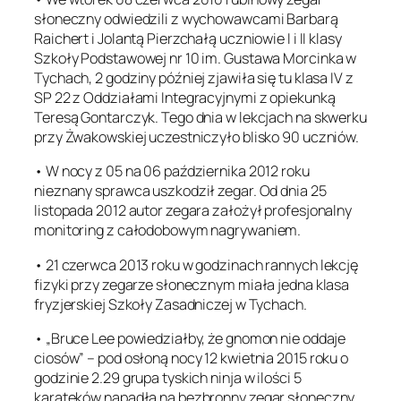
słoneczny odwiedzili z wychowawcami Barbarą
Raichert i Jolantą Pierzchałą uczniowie I i II klasy
Szkoły Podstawowej nr 10 im. Gustawa Morcinka w
Tychach, 2 godziny później zjawiła się tu klasa IV z
SP 22 z Oddziałami Integracyjnymi z opiekunką
Teresą Gontarczyk. Tego dnia w lekcjach na skwerku
przy Żwakowskiej uczestniczyło blisko 90 uczniów.
• W nocy z 05 na 06 października 2012 roku
nieznany sprawca uszkodził zegar. Od dnia 25
listopada 2012 autor zegara założył profesjonalny
monitoring z całodobowym nagrywaniem.
• 21 czerwca 2013 roku w godzinach rannych lekcję
fizyki przy zegarze słonecznym miała jedna klasa
fryzjerskiej Szkoły Zasadniczej w Tychach.
• „Bruce Lee powiedziałby, że gnomon nie oddaje
ciosów” – pod osłoną nocy 12 kwietnia 2015 roku o
godzinie 2.29 grupa tyskich ninja w ilości 5
karateków napadła na bezbronny zegar słoneczny