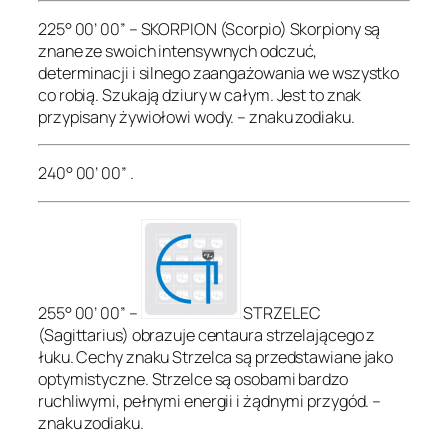
225° 00’ 00” – SKORPION (Scorpio) Skorpiony są
znane ze swoich intensywnych odczuć,
determinacji i silnego zaangażowania we wszystko
co robią. Szukają dziury w całym. Jest to znak
przypisany żywiołowi wody. – znaku zodiaku.
240° 00’ 00” .
255° 00’ 00” –
STRZELEC
(Sagittarius) obrazuje centaura strzelającego z
łuku. Cechy znaku Strzelca są przedstawiane jako
optymistyczne. Strzelce są osobami bardzo
ruchliwymi, pełnymi energii i żądnymi przygód. –
znaku zodiaku.