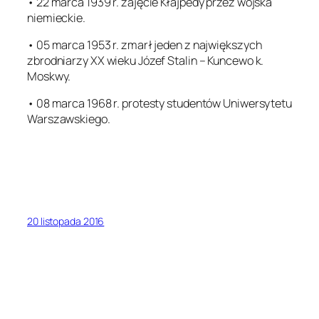
• 22 marca 1939 r. zajęcie Kłajpedy przez wojska
niemieckie.
• 05 marca 1953 r. zmarł jeden z największych
zbrodniarzy XX wieku Józef Stalin – Kuncewo k.
Moskwy.
• 08 marca 1968 r. protesty studentów Uniwersytetu
Warszawskiego.
20 listopada 2016