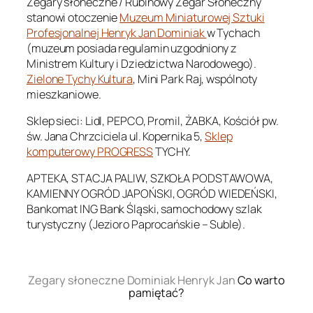
Zegary słoneczne / Rubinowy Zegar Słoneczny
stanowi otoczenie
Muzeum Miniaturowej Sztuki
Profesjonalnej Henryk Jan Dominiak
w Tychach
(muzeum posiada regulamin uzgodniony z
Ministrem Kultury i Dziedzictwa Narodowego).
Zielone Tychy Kultura
, Mini Park Raj, wspólnoty
mieszkaniowe.
Sklep sieci: Lidl, PEPCO, Promil, ŻABKA, Kościół pw.
św. Jana Chrzciciela ul. Kopernika 5,
Sklep
komputerowy PROGRESS
TYCHY.
APTEKA, STACJA PALIW, SZKOŁA PODSTAWOWA,
KAMIENNY OGRÓD JAPOŃSKI, OGRÓD WIEDEŃSKI,
Bankomat ING Bank Śląski, samochodowy szlak
turystyczny (Jezioro Paprocańskie – Suble).
.
Zegary słoneczne Dominiak Henryk Jan
Co warto
pamiętać?