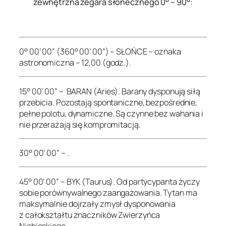
zewnętrzna zegara słonecznego 0° – 90°:
.
0° 00’ 00” (360° 00’ 00”) – SŁOŃCE – oznaka
astronomiczna – 12,00 (godz.).
15° 00’ 00” – BARAN (Aries). Barany dysponują siłą
przebicia. Pozostają spontaniczne, bezpośrednie,
pełne polotu, dynamiczne. Są czynne bez wahania i
nie przerażają się kompromitacją.
30° 00’ 00” – .
45° 00’ 00” – BYK (Taurus). Od partycypanta życzy
sobie porównywalnego zaangażowania. Tytan ma
maksymalnie dojrzały zmysł dysponowania
z całokształtu znaczników Zwierzyńca
Niebieskiego.