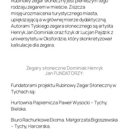
Rubinowy zegar słoneczny jest pierwszym tego
rodzaju zegarem w mieście. Ziszcza
misję urozmaicenia turystycznego miasta,
upiększającą a w głównej mierze dydaktyczną.
Autorami Tyskiego zegara słonecznego są artysta
Henryk Jan Dominiak oraz fizyk dr Lucjan Pajdzik z
uniwersytetu w Oksfordzie, który skonkretyzował
kalkulacje dla zegara.
.
Zegary słoneczne Dominiak Henryk
Jan FUNDATORZY:
Fundatorami projektu Rubinowy Zegar Słoneczny w
Tychach są:
Hurtownia Papiernicza Paweł Wysocki – Tychy,
Bielska.
Biuro Rachunkowe Ekoma. Małgorzata Bigoszewska
– Tychy, Harcerska.