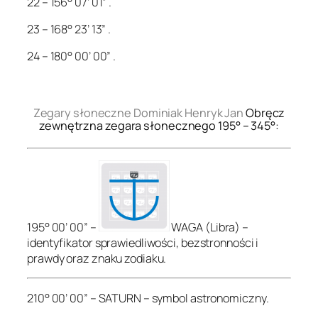
22 – 156° 07’ 01” .
23 – 168° 23’ 13” .
24 – 180° 00’ 00” .
.
Zegary słoneczne Dominiak Henryk Jan
Obręcz
zewnętrzna zegara słonecznego 195° – 345°:
195° 00’ 00” –
WAGA (Libra) –
identyfikator sprawiedliwości, bezstronności i
prawdy oraz znaku zodiaku.
210° 00’ 00” – SATURN – symbol astronomiczny.