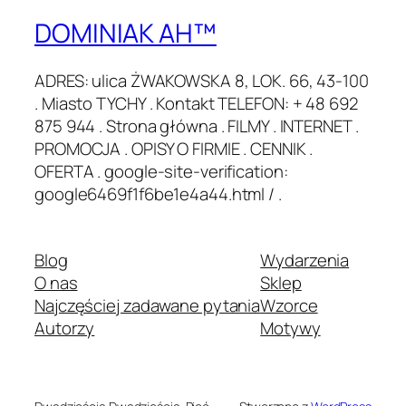
DOMINIAK AH™
ADRES: ulica ŻWAKOWSKA 8, LOK. 66, 43-100
. Miasto TYCHY . Kontakt TELEFON: + 48 692
875 944 . Strona główna . FILMY . INTERNET .
PROMOCJA . OPISY O FIRMIE . CENNIK .
OFERTA . google-site-verification:
google6469f1f6be1e4a44.html / .
Blog
Wydarzenia
O nas
Sklep
Najczęściej zadawane pytania
Wzorce
Autorzy
Motywy