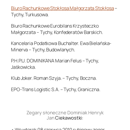
Biuro Rachunkowe Stokłosa Małgorzata Stokłosa
–
Tychy, Turkusowa.
Biuro Rachunkowe Eurobilans Krzysteczko
Małgorzata – Tychy, Konfederatów Barskich.
Kancelaria Podatkowa Buchalter. Ewa Bielańska-
Minerva – Tychy, Budowlanych.
P.H.P.U. DOMINIKANA Marian Felus – Tychy,
Jaśkowicka.
Klub Joker. Roman Szyja. – Tychy, Boczna.
EPO-Trans Logistic S.A. – Tychy, Graniczna.
.
Zegary słoneczne Dominiak Henryk
Jan
Ciekawostki:
• We wtorek 08 czerwca 2010 rubinowy zegar