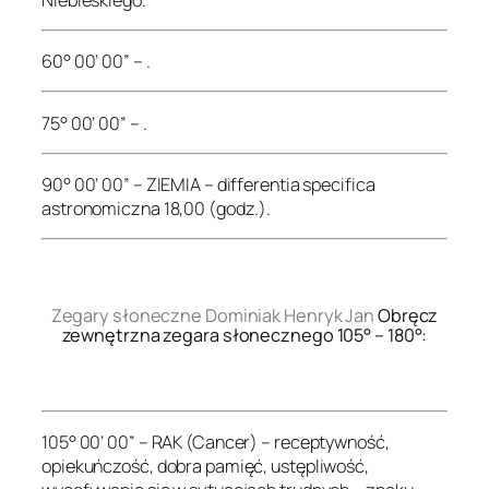
60° 00’ 00” – .
75° 00’ 00” – .
90° 00’ 00” – ZIEMIA – differentia specifica
astronomiczna 18,00 (godz.).
.
Zegary słoneczne Dominiak Henryk Jan
Obręcz
zewnętrzna zegara słonecznego 105° – 180°:
.
105° 00’ 00” – RAK (Cancer) – receptywność,
opiekuńczość, dobra pamięć, ustępliwość,