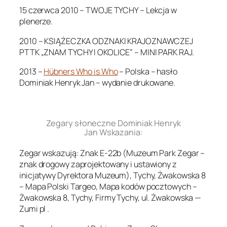
15 czerwca 2010 – TWOJE TYCHY – Lekcja w
plenerze.
2010 – KSIĄŻECZKA ODZNAKI KRAJOZNAWCZEJ
PTTK „ZNAM TYCHY I OKOLICE” – MINI PARK RAJ.
2013 –
Hübners Who is Who
– Polska – hasło
Dominiak Henryk Jan – wydanie drukowane.
.
Zegary słoneczne Dominiak Henryk
Jan Wskazania:
Zegar wskazują: Znak E-22b (Muzeum Park Zegar –
znak drogowy zaprojektowany i ustawiony z
inicjatywy Dyrektora Muzeum), Tychy, Żwakowska 8
– Mapa Polski Targeo, Mapa kodów pocztowych –
Żwakowska 8, Tychy, Firmy Tychy, ul. Żwakowska —
Zumi pl .