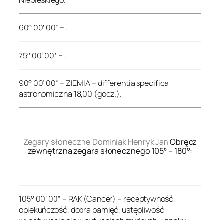
60° 00’ 00” – .
75° 00’ 00” – .
90° 00’ 00” – ZIEMIA – differentia specifica
astronomiczna 18,00 (godz.).
.
Zegary słoneczne Dominiak Henryk Jan
Obręcz
zewnętrzna zegara słonecznego 105° – 180°:
.
105° 00’ 00” – RAK (Cancer) – receptywność,
opiekuńczość, dobra pamięć, ustępliwość,