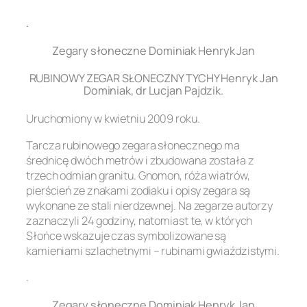
.
Zegary słoneczne Dominiak Henryk Jan
RUBINOWY ZEGAR SŁONECZNY TYCHY Henryk Jan
Dominiak, dr Lucjan Pajdzik.
Uruchomiony w kwietniu 2009 roku.
Tarcza rubinowego zegara słonecznego ma
średnicę dwóch metrów i zbudowana została z
trzech odmian granitu. Gnomon, róża wiatrów,
pierścień ze znakami zodiaku i opisy zegara są
wykonane ze stali nierdzewnej. Na zegarze autorzy
zaznaczyli 24 godziny, natomiast te, w których
Słońce wskazuje czas symbolizowane są
kamieniami szlachetnymi – rubinami gwiaździstymi.
.
Zegary słoneczne Dominiak Henryk Jan