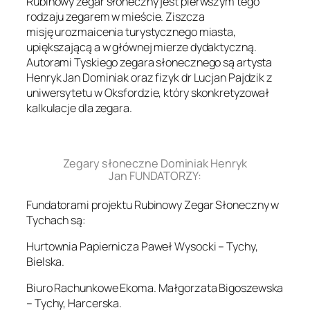
Rubinowy zegar słoneczny jest pierwszym tego
rodzaju zegarem w mieście. Ziszcza
misję urozmaicenia turystycznego miasta,
upiększającą a w głównej mierze dydaktyczną.
Autorami Tyskiego zegara słonecznego są artysta
Henryk Jan Dominiak oraz fizyk dr Lucjan Pajdzik z
uniwersytetu w Oksfordzie, który skonkretyzował
kalkulacje dla zegara.
.
Zegary słoneczne Dominiak Henryk
Jan FUNDATORZY:
Fundatorami projektu Rubinowy Zegar Słoneczny w
Tychach są:
Hurtownia Papiernicza Paweł Wysocki – Tychy,
Bielska.
Biuro Rachunkowe Ekoma. Małgorzata Bigoszewska
– Tychy, Harcerska.