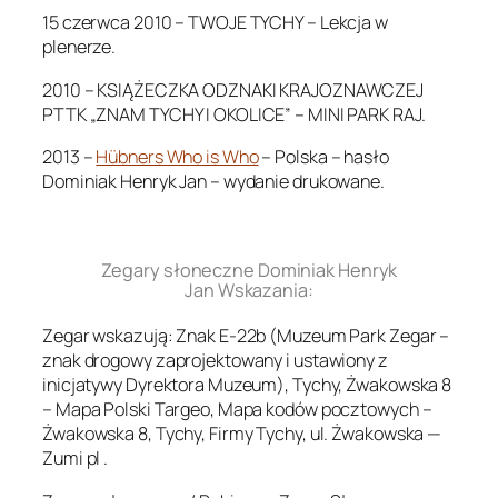
15 czerwca 2010 – TWOJE TYCHY – Lekcja w
plenerze.
2010 – KSIĄŻECZKA ODZNAKI KRAJOZNAWCZEJ
PTTK „ZNAM TYCHY I OKOLICE” – MINI PARK RAJ.
2013 –
Hübners Who is Who
– Polska – hasło
Dominiak Henryk Jan – wydanie drukowane.
.
Zegary słoneczne Dominiak Henryk
Jan Wskazania:
Zegar wskazują: Znak E-22b (Muzeum Park Zegar –
znak drogowy zaprojektowany i ustawiony z
inicjatywy Dyrektora Muzeum), Tychy, Żwakowska 8
– Mapa Polski Targeo, Mapa kodów pocztowych –
Żwakowska 8, Tychy, Firmy Tychy, ul. Żwakowska —
Zumi pl .