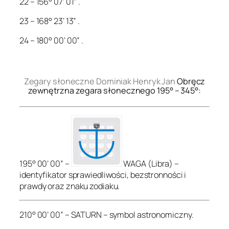
22 – 156° 07’ 01” .
23 – 168° 23’ 13” .
24 – 180° 00’ 00” .
.
Zegary słoneczne Dominiak Henryk Jan
Obręcz
zewnętrzna zegara słonecznego 195° – 345°:
195° 00’ 00” –
WAGA (Libra) –
identyfikator sprawiedliwości, bezstronności i
prawdy oraz znaku zodiaku.
210° 00’ 00” – SATURN – symbol astronomiczny.