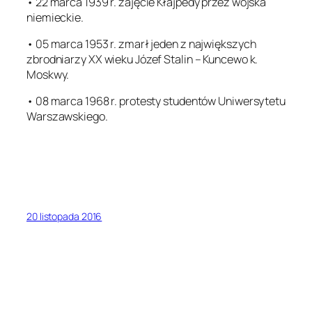
• 22 marca 1939 r. zajęcie Kłajpedy przez wojska
niemieckie.
• 05 marca 1953 r. zmarł jeden z największych
zbrodniarzy XX wieku Józef Stalin – Kuncewo k.
Moskwy.
• 08 marca 1968 r. protesty studentów Uniwersytetu
Warszawskiego.
20 listopada 2016