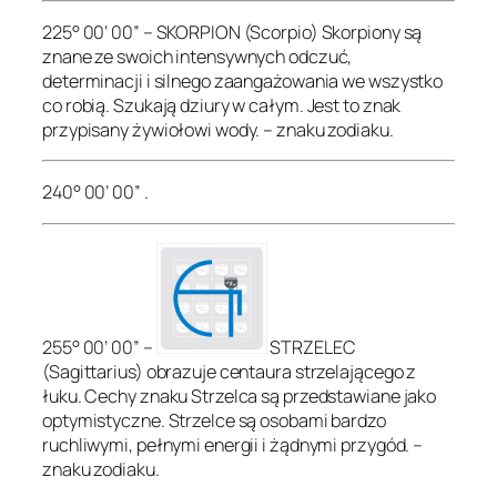
225° 00’ 00” – SKORPION (Scorpio) Skorpiony są
znane ze swoich intensywnych odczuć,
determinacji i silnego zaangażowania we wszystko
co robią. Szukają dziury w całym. Jest to znak
przypisany żywiołowi wody. – znaku zodiaku.
240° 00’ 00” .
255° 00’ 00” –
STRZELEC
(Sagittarius) obrazuje centaura strzelającego z
łuku. Cechy znaku Strzelca są przedstawiane jako
optymistyczne. Strzelce są osobami bardzo
ruchliwymi, pełnymi energii i żądnymi przygód. –
znaku zodiaku.