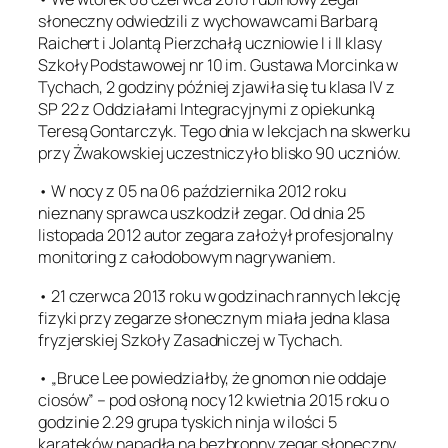
słoneczny odwiedzili z wychowawcami Barbarą
Raichert i Jolantą Pierzchałą uczniowie I i II klasy
Szkoły Podstawowej nr 10 im. Gustawa Morcinka w
Tychach, 2 godziny później zjawiła się tu klasa IV z
SP 22 z Oddziałami Integracyjnymi z opiekunką
Teresą Gontarczyk. Tego dnia w lekcjach na skwerku
przy Żwakowskiej uczestniczyło blisko 90 uczniów.
• W nocy z 05 na 06 października 2012 roku
nieznany sprawca uszkodził zegar. Od dnia 25
listopada 2012 autor zegara założył profesjonalny
monitoring z całodobowym nagrywaniem.
• 21 czerwca 2013 roku w godzinach rannych lekcję
fizyki przy zegarze słonecznym miała jedna klasa
fryzjerskiej Szkoły Zasadniczej w Tychach.
• „Bruce Lee powiedziałby, że gnomon nie oddaje
ciosów” – pod osłoną nocy 12 kwietnia 2015 roku o
godzinie 2.29 grupa tyskich ninja w ilości 5
karateków napadła na bezbronny zegar słoneczny