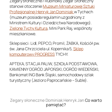
Zegary słoneczne / Rubinowy Zegar Słoneczny
stanowi otoczenie
Muzeum Miniaturowej Sztuki
Profesjonalnej Henryk Jan Dominiak
w Tychach
(muzeum posiada regulamin uzgodniony z
Ministrem Kultury i Dziedzictwa Narodowego).
Zielone Tychy Kultura
, Mini Park Raj, wspólnoty
mieszkaniowe.
Sklep sieci: Lidl, PEPCO, Promil, ŻABKA, Kościół pw.
św. Jana Chrzciciela ul. Kopernika 5,
Sklep
komputerowy PROGRESS
TYCHY.
APTEKA, STACJA PALIW, SZKOŁA PODSTAWOWA,
KAMIENNY OGRÓD JAPOŃSKI, OGRÓD WIEDEŃSKI,
Bankomat ING Bank Śląski, samochodowy szlak
turystyczny (Jezioro Paprocańskie – Suble).
.
Zegary słoneczne Dominiak Henryk Jan
Co warto
pamiętać?