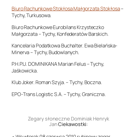
Biuro Rachunkowe Stokłosa Małgorzata Stokłosa
–
Tychy, Turkusowa.
Biuro Rachunkowe Eurobilans Krzysteczko
Małgorzata – Tychy, Konfederatów Barskich.
Kancelaria Podatkowa Buchalter. Ewa Bielańska-
Minerva – Tychy, Budowlanych.
P.H.P.U. DOMINIKANA Marian Felus – Tychy,
Jaśkowicka.
Klub Joker. Roman Szyja. – Tychy, Boczna.
EPO-Trans Logistic S.A. – Tychy, Graniczna.
.
Zegary słoneczne Dominiak Henryk
Jan
Ciekawostki:
• We wtorek 08 czerwca 2010 rubinowy zegar