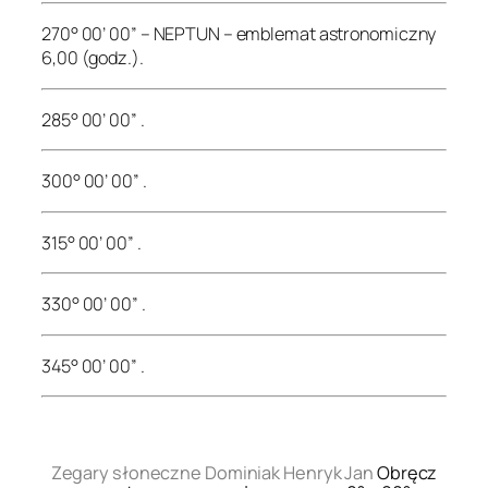
270° 00’ 00” – NEPTUN – emblemat astronomiczny
6,00 (godz.).
285° 00’ 00” .
300° 00’ 00” .
315° 00’ 00” .
330° 00’ 00” .
345° 00’ 00” .
.
Zegary słoneczne Dominiak Henryk Jan
Obręcz