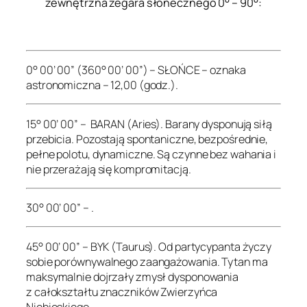
zewnętrzna zegara słonecznego 0° – 90°:
.
0° 00’ 00” (360° 00’ 00”) – SŁOŃCE – oznaka
astronomiczna – 12,00 (godz.).
15° 00’ 00” – BARAN (Aries). Barany dysponują siłą
przebicia. Pozostają spontaniczne, bezpośrednie,
pełne polotu, dynamiczne. Są czynne bez wahania i
nie przerażają się kompromitacją.
30° 00’ 00” – .
45° 00’ 00” – BYK (Taurus). Od partycypanta życzy
sobie porównywalnego zaangażowania. Tytan ma
maksymalnie dojrzały zmysł dysponowania
z całokształtu znaczników Zwierzyńca
Niebieskiego.