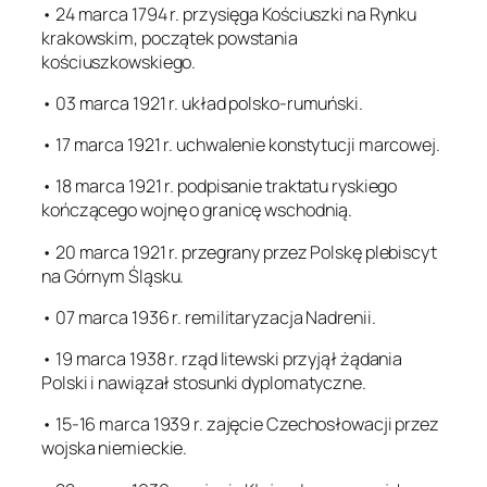
• 24 marca 1794 r. przysięga Kościuszki na Rynku
krakowskim, początek powstania
kościuszkowskiego.
• 03 marca 1921 r. układ polsko-rumuński.
• 17 marca 1921 r. uchwalenie konstytucji marcowej.
• 18 marca 1921 r. podpisanie traktatu ryskiego
kończącego wojnę o granicę wschodnią.
• 20 marca 1921 r. przegrany przez Polskę plebiscyt
na Górnym Śląsku.
• 07 marca 1936 r. remilitaryzacja Nadrenii.
• 19 marca 1938 r. rząd litewski przyjął żądania
Polski i nawiązał stosunki dyplomatyczne.
• 15-16 marca 1939 r. zajęcie Czechosłowacji przez
wojska niemieckie.