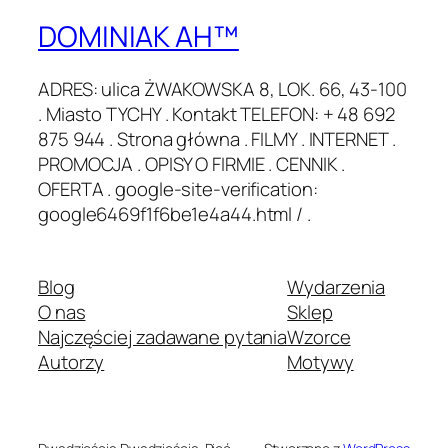
DOMINIAK AH™
ADRES: ulica ŻWAKOWSKA 8, LOK. 66, 43-100
. Miasto TYCHY . Kontakt TELEFON: + 48 692
875 944 . Strona główna . FILMY . INTERNET .
PROMOCJA . OPISY O FIRMIE . CENNIK .
OFERTA . google-site-verification:
google6469f1f6be1e4a44.html / .
Blog
Wydarzenia
O nas
Sklep
Najczęściej zadawane pytania
Wzorce
Autorzy
Motywy