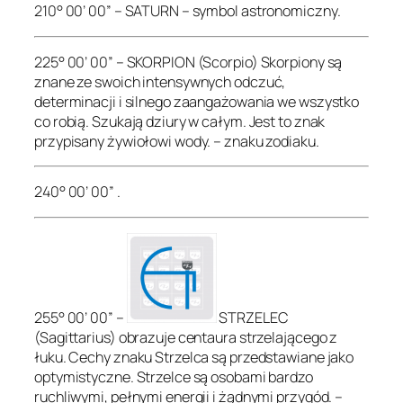
210° 00’ 00” – SATURN – symbol astronomiczny.
225° 00’ 00” – SKORPION (Scorpio) Skorpiony są
znane ze swoich intensywnych odczuć,
determinacji i silnego zaangażowania we wszystko
co robią. Szukają dziury w całym. Jest to znak
przypisany żywiołowi wody. – znaku zodiaku.
240° 00’ 00” .
255° 00’ 00” –
STRZELEC
(Sagittarius) obrazuje centaura strzelającego z
łuku. Cechy znaku Strzelca są przedstawiane jako
optymistyczne. Strzelce są osobami bardzo
ruchliwymi, pełnymi energii i żądnymi przygód. –