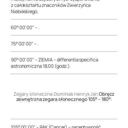
z całokształtu znaczników Zwierzyńca
Niebieskiego.
60° 00’ 00” – .
75° 00’ 00” – .
90° 00’ 00” – ZIEMIA – differentia specifica
astronomiczna 18,00 (godz.).
.
Zegary słoneczne Dominiak Henryk Jan
Obręcz
zewnętrzna zegara słonecznego 105° – 180°:
.
105° 00’ 00” – RAK (Cancer) – receptywność,