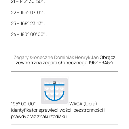
21 – 142° 30’ 50” .
22 – 156° 07’ 01” .
23 – 168° 23’ 13” .
24 – 180° 00’ 00” .
.
Zegary słoneczne Dominiak Henryk Jan
Obręcz
zewnętrzna zegara słonecznego 195° – 345°:
195° 00’ 00” –
WAGA (Libra) –
identyfikator sprawiedliwości, bezstronności i
prawdy oraz znaku zodiaku.