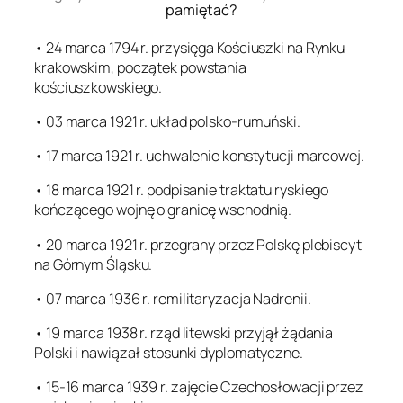
pamiętać?
• 24 marca 1794 r. przysięga Kościuszki na Rynku
krakowskim, początek powstania
kościuszkowskiego.
• 03 marca 1921 r. układ polsko-rumuński.
• 17 marca 1921 r. uchwalenie konstytucji marcowej.
• 18 marca 1921 r. podpisanie traktatu ryskiego
kończącego wojnę o granicę wschodnią.
• 20 marca 1921 r. przegrany przez Polskę plebiscyt
na Górnym Śląsku.
• 07 marca 1936 r. remilitaryzacja Nadrenii.
• 19 marca 1938 r. rząd litewski przyjął żądania
Polski i nawiązał stosunki dyplomatyczne.
• 15-16 marca 1939 r. zajęcie Czechosłowacji przez