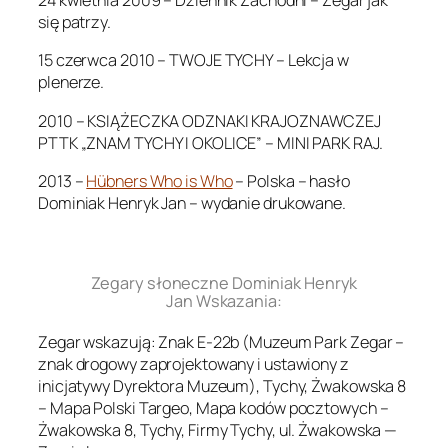
24 kwietnia 2009 – Dziennik Zachodni – Zegar jak
się patrzy.
15 czerwca 2010 – TWOJE TYCHY – Lekcja w
plenerze.
2010 – KSIĄŻECZKA ODZNAKI KRAJOZNAWCZEJ
PTTK „ZNAM TYCHY I OKOLICE” – MINI PARK RAJ.
2013 –
Hübners Who is Who
– Polska – hasło
Dominiak Henryk Jan – wydanie drukowane.
.
Zegary słoneczne Dominiak Henryk
Jan Wskazania:
Zegar wskazują: Znak E-22b (Muzeum Park Zegar –
znak drogowy zaprojektowany i ustawiony z
inicjatywy Dyrektora Muzeum), Tychy, Żwakowska 8
– Mapa Polski Targeo, Mapa kodów pocztowych –
Żwakowska 8, Tychy, Firmy Tychy, ul. Żwakowska —