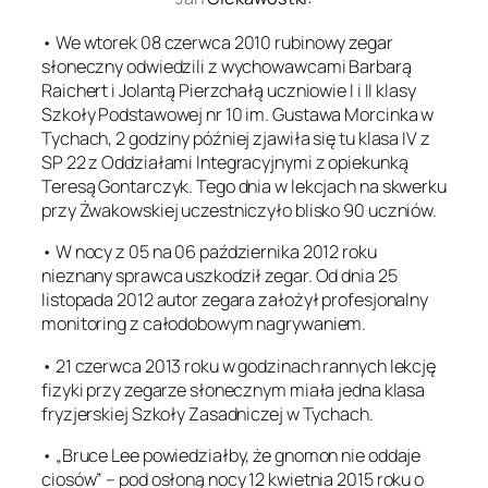
• We wtorek 08 czerwca 2010 rubinowy zegar
słoneczny odwiedzili z wychowawcami Barbarą
Raichert i Jolantą Pierzchałą uczniowie I i II klasy
Szkoły Podstawowej nr 10 im. Gustawa Morcinka w
Tychach, 2 godziny później zjawiła się tu klasa IV z
SP 22 z Oddziałami Integracyjnymi z opiekunką
Teresą Gontarczyk. Tego dnia w lekcjach na skwerku
przy Żwakowskiej uczestniczyło blisko 90 uczniów.
• W nocy z 05 na 06 października 2012 roku
nieznany sprawca uszkodził zegar. Od dnia 25
listopada 2012 autor zegara założył profesjonalny
monitoring z całodobowym nagrywaniem.
• 21 czerwca 2013 roku w godzinach rannych lekcję
fizyki przy zegarze słonecznym miała jedna klasa
fryzjerskiej Szkoły Zasadniczej w Tychach.
• „Bruce Lee powiedziałby, że gnomon nie oddaje
ciosów” – pod osłoną nocy 12 kwietnia 2015 roku o