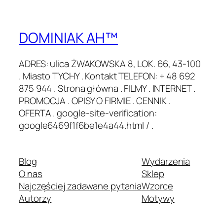
DOMINIAK AH™
ADRES: ulica ŻWAKOWSKA 8, LOK. 66, 43-100
. Miasto TYCHY . Kontakt TELEFON: + 48 692
875 944 . Strona główna . FILMY . INTERNET .
PROMOCJA . OPISY O FIRMIE . CENNIK .
OFERTA . google-site-verification:
google6469f1f6be1e4a44.html / .
Blog
Wydarzenia
O nas
Sklep
Najczęściej zadawane pytania
Wzorce
Autorzy
Motywy