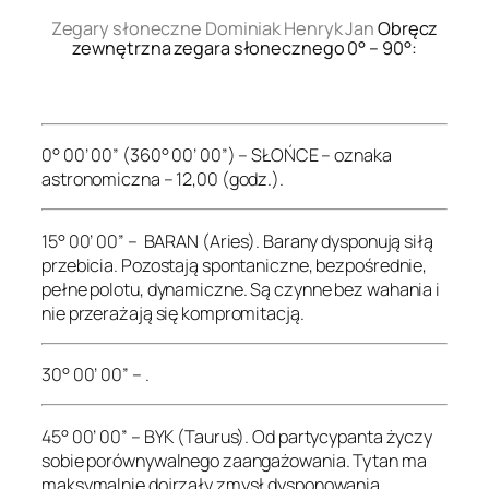
Zegary słoneczne Dominiak Henryk Jan
Obręcz
zewnętrzna zegara słonecznego 0° – 90°:
.
0° 00’ 00” (360° 00’ 00”) – SŁOŃCE – oznaka
astronomiczna – 12,00 (godz.).
15° 00’ 00” – BARAN (Aries). Barany dysponują siłą
przebicia. Pozostają spontaniczne, bezpośrednie,
pełne polotu, dynamiczne. Są czynne bez wahania i
nie przerażają się kompromitacją.
30° 00’ 00” – .
45° 00’ 00” – BYK (Taurus). Od partycypanta życzy
sobie porównywalnego zaangażowania. Tytan ma
maksymalnie dojrzały zmysł dysponowania