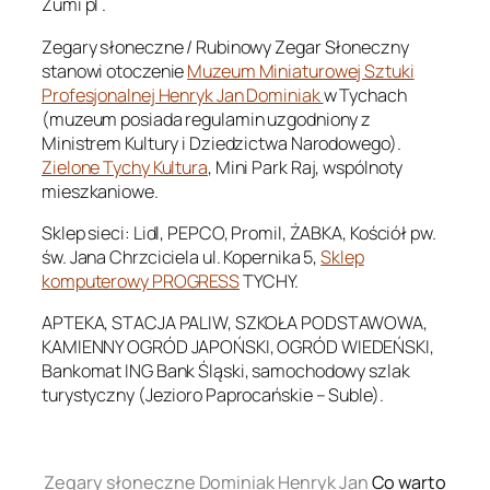
Zumi pl .
Zegary słoneczne / Rubinowy Zegar Słoneczny
stanowi otoczenie
Muzeum Miniaturowej Sztuki
Profesjonalnej Henryk Jan Dominiak
w Tychach
(muzeum posiada regulamin uzgodniony z
Ministrem Kultury i Dziedzictwa Narodowego).
Zielone Tychy Kultura
, Mini Park Raj, wspólnoty
mieszkaniowe.
Sklep sieci: Lidl, PEPCO, Promil, ŻABKA, Kościół pw.
św. Jana Chrzciciela ul. Kopernika 5,
Sklep
komputerowy PROGRESS
TYCHY.
APTEKA, STACJA PALIW, SZKOŁA PODSTAWOWA,
KAMIENNY OGRÓD JAPOŃSKI, OGRÓD WIEDEŃSKI,
Bankomat ING Bank Śląski, samochodowy szlak
turystyczny (Jezioro Paprocańskie – Suble).
.
Zegary słoneczne Dominiak Henryk Jan
Co warto