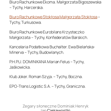
Biuro Rachunkowe Ekoma. Małgorzata Bigoszewska
– Tychy, Harcerska.
Biuro Rachunkowe Stokłosa Małgorzata Stokłosa
–
Tychy, Turkusowa.
Biuro Rachunkowe Eurobilans Krzysteczko
Małgorzata – Tychy, Konfederatów Barskich.
Kancelaria Podatkowa Buchalter. Ewa Bielańska-
Minerva – Tychy, Budowlanych.
P.H.P.U. DOMINIKANA Marian Felus – Tychy,
Jaśkowicka.
Klub Joker. Roman Szyja. – Tychy, Boczna.
EPO-Trans Logistic S.A. – Tychy, Graniczna.
.
Zegary słoneczne Dominiak Henryk
Jan
Ciekawostki: