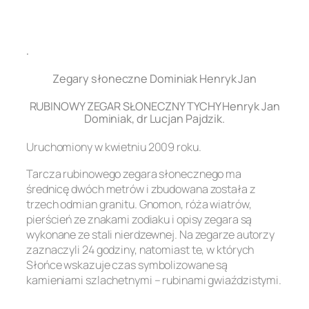
.
Zegary słoneczne Dominiak Henryk Jan
RUBINOWY ZEGAR SŁONECZNY TYCHY Henryk Jan
Dominiak, dr Lucjan Pajdzik.
Uruchomiony w kwietniu 2009 roku.
Tarcza rubinowego zegara słonecznego ma
średnicę dwóch metrów i zbudowana została z
trzech odmian granitu. Gnomon, róża wiatrów,
pierścień ze znakami zodiaku i opisy zegara są
wykonane ze stali nierdzewnej. Na zegarze autorzy
zaznaczyli 24 godziny, natomiast te, w których
Słońce wskazuje czas symbolizowane są
kamieniami szlachetnymi – rubinami gwiaździstymi.
.