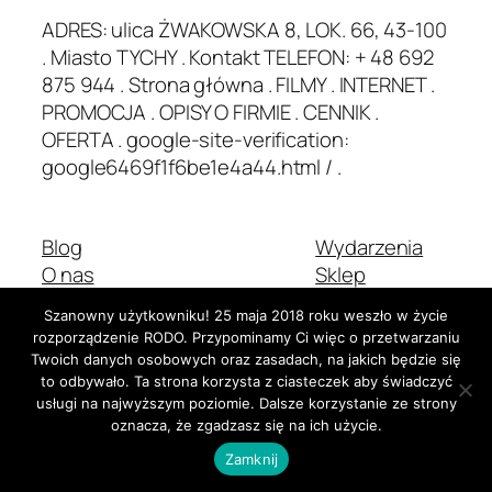
ADRES: ulica ŻWAKOWSKA 8, LOK. 66, 43-100
. Miasto TYCHY . Kontakt TELEFON: + 48 692
875 944 . Strona główna . FILMY . INTERNET .
PROMOCJA . OPISY O FIRMIE . CENNIK .
OFERTA . google-site-verification:
google6469f1f6be1e4a44.html / .
Blog
Wydarzenia
O nas
Sklep
Najczęściej zadawane pytania
Wzorce
Szanowny użytkowniku! 25 maja 2018 roku weszło w życie
Autorzy
Motywy
rozporządzenie RODO. Przypominamy Ci więc o przetwarzaniu
Twoich danych osobowych oraz zasadach, na jakich będzie się
to odbywało. Ta strona korzysta z ciasteczek aby świadczyć
usługi na najwyższym poziomie. Dalsze korzystanie ze strony
Dwadzieścia Dwadzieścia-Pięć
Stworzone z
WordPress
oznacza, że zgadzasz się na ich użycie.
Zamknij