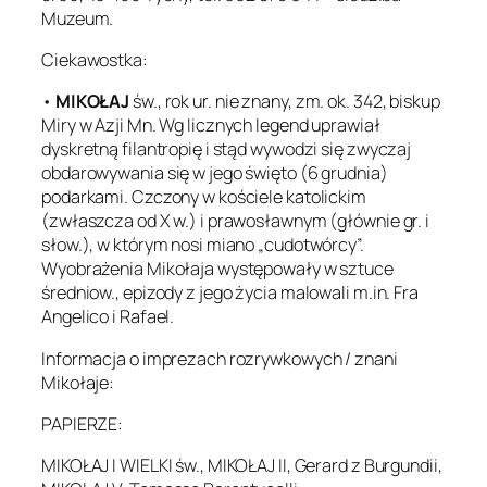
Muzeum.
Ciekawostka:
•
MIKOŁAJ
św., rok ur. nie znany, zm. ok. 342, biskup
Miry w Azji Mn. Wg licznych legend uprawiał
dyskretną filantropię i stąd wywodzi się zwyczaj
obdarowywania się w jego święto (6 grudnia)
podarkami. Czczony w kościele katolickim
(zwłaszcza od X w.) i prawosławnym (głównie gr. i
słow.), w którym nosi miano „cudotwórcy”.
Wyobrażenia Mikołaja występowały w sztuce
średniow., epizody z jego życia malowali m.in. Fra
Angelico i Rafael.
Informacja o imprezach rozrywkowych / znani
Mikołaje:
PAPIERZE:
MIKOŁAJ I WIELKI św., MIKOŁAJ II, Gerard z Burgundii,