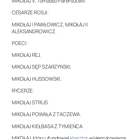
MIKOŁAJ V, Tomasso Parentucelli.
CESARZE ROSJI:
MIKOŁAJ I PAWŁOWICZ, MIKOŁAJ II
ALEKSANDROWICZ.
POECI:
MIKOŁAJ REJ.
MIKOŁAJ SĘP SZARZYŃSKI.
MIKOŁAJ HUSSOWSKI.
RYCERZE:
MIKOŁAJ STRUS.
MIKOŁAJ POWAŁA Z TACZEWA.
MIKOŁAJ KIEŁBASA Z TYMIEŃCA.
MIKOŁAJ, który ufundował
klasztor
w Henrykowie na