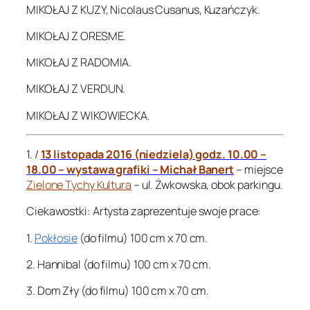
MIKOŁAJ Z KUZY, Nicolaus Cusanus, Kuzańczyk.
MIKOŁAJ Z ORESME.
MIKOŁAJ Z RADOMIA.
MIKOŁAJ Z VERDUN.
MIKOŁAJ Z WIKOWIECKA.
1. /
13 listopada 2016 (niedziela) godz. 10.00 –
18.00 – wystawa grafiki – Michał Banert
– miejsce
Zielone Tychy Kultura
– ul. Żwkowska, obok parkingu.
Ciekawostki: Artysta zaprezentuje swoje prace:
1.
Pokłosie
(do filmu) 100 cm x 70 cm.
2. Hannibal (do filmu) 100 cm x 70 cm.
3. Dom Zły (do filmu) 100 cm x 70 cm.