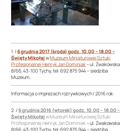
.
.
1. /
6 grudnia 2017 (środa) godz. 10.00 – 18.00 –
Święty Mikołaj
w
Muzeum Miniaturowej Sztuki
Profesjonalnej Henryk Jan Dominiak
– ul. Żwakowska
8/66, 43-100 Tychy, tel. 692 875 944 – siedziba
Muzeum..
Informacja o imprezach rozrywkowych / 2016 rok:
2. /
6 grudnia 2016 (wtorek) godz. 10.00 – 18.00 –
Święty Mikołaj
w Muzeum Miniaturowej Sztuki
Profesjonalnej Henryk Jan Dominiak
– ul. Żwakowska
8/66, 43-100 Tychy, tel. 692 875 944 – siedziba