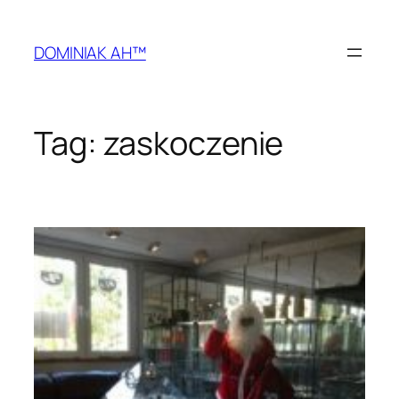
Przejdź
do
DOMINIAK AH™
treści
Tag:
zaskoczenie