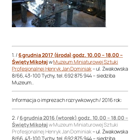
.
.
1. /
6 grudnia 2017 (środa) godz. 10.00 – 18.00 –
Święty Mikołaj
w
Muzeum Miniaturowej Sztuki
Profesjonalnej Henryk Jan Dominiak
– ul. Żwakowska
8/66, 43-100 Tychy, tel. 692 875 944 – siedziba
Muzeum..
Informacja o imprezach rozrywkowych / 2016 rok:
2. /
6 grudnia 2016 (wtorek) godz. 10.00 – 18.00 –
Święty Mikołaj
w Muzeum Miniaturowej Sztuki
Profesjonalnej Henryk Jan Dominiak
– ul. Żwakowska
8/66, 43-100 Tychy, tel. 692 875 944 – siedziba