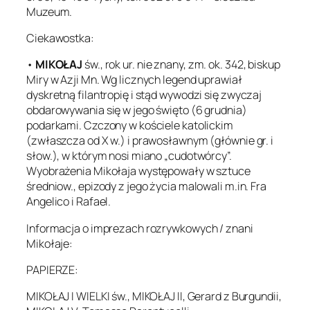
Muzeum.
Ciekawostka:
•
MIKOŁAJ
św., rok ur. nie znany, zm. ok. 342, biskup
Miry w Azji Mn. Wg licznych legend uprawiał
dyskretną filantropię i stąd wywodzi się zwyczaj
obdarowywania się w jego święto (6 grudnia)
podarkami. Czczony w kościele katolickim
(zwłaszcza od X w.) i prawosławnym (głównie gr. i
słow.), w którym nosi miano „cudotwórcy”.
Wyobrażenia Mikołaja występowały w sztuce
średniow., epizody z jego życia malowali m.in. Fra
Angelico i Rafael.
Informacja o imprezach rozrywkowych / znani
Mikołaje:
PAPIERZE:
MIKOŁAJ I WIELKI św., MIKOŁAJ II, Gerard z Burgundii,