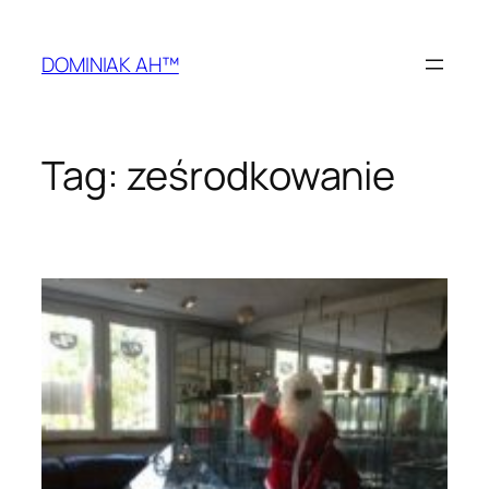
Przejdź
do
DOMINIAK AH™
treści
Tag:
ześrodkowanie