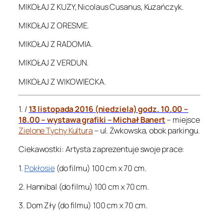
MIKOŁAJ Z KUZY, Nicolaus Cusanus, Kuzańczyk.
MIKOŁAJ Z ORESME.
MIKOŁAJ Z RADOMIA.
MIKOŁAJ Z VERDUN.
MIKOŁAJ Z WIKOWIECKA.
1. /
13 listopada 2016 (niedziela) godz. 10.00 –
18.00 – wystawa grafiki – Michał Banert
– miejsce
Zielone Tychy Kultura
– ul. Żwkowska, obok parkingu.
Ciekawostki: Artysta zaprezentuje swoje prace:
1.
Pokłosie
(do filmu) 100 cm x 70 cm.
2. Hannibal (do filmu) 100 cm x 70 cm.
3. Dom Zły (do filmu) 100 cm x 70 cm.