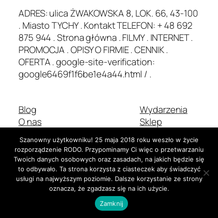
ADRES: ulica ŻWAKOWSKA 8, LOK. 66, 43-100
. Miasto TYCHY . Kontakt TELEFON: + 48 692
875 944 . Strona główna . FILMY . INTERNET .
PROMOCJA . OPISY O FIRMIE . CENNIK .
OFERTA . google-site-verification:
google6469f1f6be1e4a44.html / .
Blog
Wydarzenia
O nas
Sklep
Najczęściej zadawane pytania
Wzorce
Szanowny użytkowniku! 25 maja 2018 roku weszło w życie
Autorzy
Motywy
rozporządzenie RODO. Przypominamy Ci więc o przetwarzaniu
Twoich danych osobowych oraz zasadach, na jakich będzie się
to odbywało. Ta strona korzysta z ciasteczek aby świadczyć
usługi na najwyższym poziomie. Dalsze korzystanie ze strony
Dwadzieścia Dwadzieścia-Pięć
Stworzone z
WordPress
oznacza, że zgadzasz się na ich użycie.
Zamknij