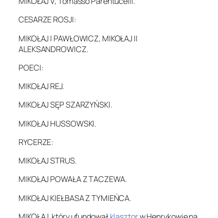
MIKOŁAJ V, Tomasso Parentucelli.
CESARZE ROSJI:
MIKOŁAJ I PAWŁOWICZ, MIKOŁAJ II
ALEKSANDROWICZ.
POECI:
MIKOŁAJ REJ.
MIKOŁAJ SĘP SZARZYŃSKI.
MIKOŁAJ HUSSOWSKI.
RYCERZE:
MIKOŁAJ STRUS.
MIKOŁAJ POWAŁA Z TACZEWA.
MIKOŁAJ KIEŁBASA Z TYMIEŃCA.
MIKOŁAJ, który ufundował
klasztor
w Henrykowie na