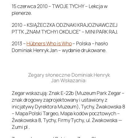
15 czerwca 2010 – TWOJE TYCHY – Lekcja w
plenerze.
2010 – KSIĄŻECZKA ODZNAKI KRAJOZNAWCZEJ
PTTK „ZNAM TYCHY I OKOLICE” – MINI PARK RAJ.
2013 –
Hübners Who is Who
– Polska – hasło
Dominiak Henryk Jan – wydanie drukowane.
.
Zegary słoneczne Dominiak Henryk
Jan Wskazania:
Zegar wskazują: Znak E-22b (Muzeum Park Zegar –
znak drogowy zaprojektowany i ustawiony z
inicjatywy Dyrektora Muzeum), Tychy, Żwakowska 8
– Mapa Polski Targeo, Mapa kodów pocztowych –
Żwakowska 8, Tychy, Firmy Tychy, ul. Żwakowska —
Zumi pl .