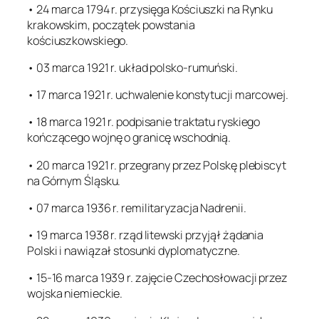
• 24 marca 1794 r. przysięga Kościuszki na Rynku
krakowskim, początek powstania
kościuszkowskiego.
• 03 marca 1921 r. układ polsko-rumuński.
• 17 marca 1921 r. uchwalenie konstytucji marcowej.
• 18 marca 1921 r. podpisanie traktatu ryskiego
kończącego wojnę o granicę wschodnią.
• 20 marca 1921 r. przegrany przez Polskę plebiscyt
na Górnym Śląsku.
• 07 marca 1936 r. remilitaryzacja Nadrenii.
• 19 marca 1938 r. rząd litewski przyjął żądania
Polski i nawiązał stosunki dyplomatyczne.
• 15-16 marca 1939 r. zajęcie Czechosłowacji przez
wojska niemieckie.