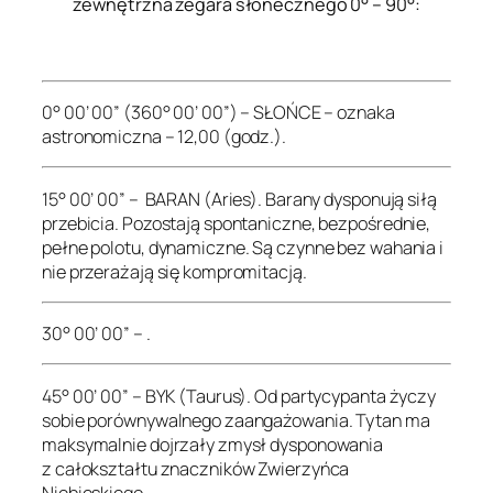
zewnętrzna zegara słonecznego 0° – 90°:
.
0° 00’ 00” (360° 00’ 00”) – SŁOŃCE – oznaka
astronomiczna – 12,00 (godz.).
15° 00’ 00” – BARAN (Aries). Barany dysponują siłą
przebicia. Pozostają spontaniczne, bezpośrednie,
pełne polotu, dynamiczne. Są czynne bez wahania i
nie przerażają się kompromitacją.
30° 00’ 00” – .
45° 00’ 00” – BYK (Taurus). Od partycypanta życzy
sobie porównywalnego zaangażowania. Tytan ma
maksymalnie dojrzały zmysł dysponowania
z całokształtu znaczników Zwierzyńca
Niebieskiego.