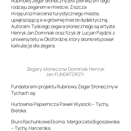
Rubinowy zegar słoneczny jest pierwszym tego
rodzaju zegarem w mieście. Ziszcza
misję urozmaicenia turystycznego miasta,
upiększającą a w głównej mierze dydaktyczną.
Autorami Tyskiego zegara słonecznego są artysta
Henryk Jan Dominiak oraz fizyk dr Lucjan Pajdzik z
uniwersytetu w Oksfordzie, który skonkretyzował
kalkulacje dla zegara.
.
Zegary słoneczne Dominiak Henryk
Jan FUNDATORZY:
Fundatorami projektu Rubinowy Zegar Słoneczny w
Tychach są:
Hurtownia Papiernicza Paweł Wysocki – Tychy,
Bielska.
Biuro Rachunkowe Ekoma. Małgorzata Bigoszewska
– Tychy, Harcerska.