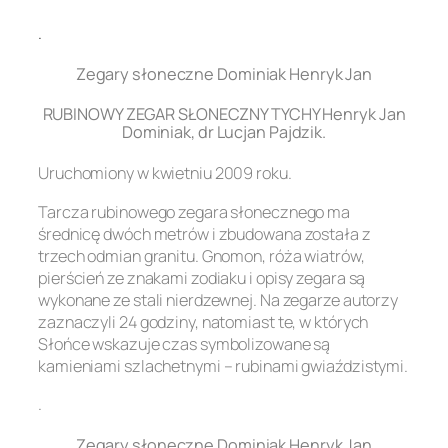
.
Zegary słoneczne Dominiak Henryk Jan
RUBINOWY ZEGAR SŁONECZNY TYCHY Henryk Jan
Dominiak, dr Lucjan Pajdzik.
Uruchomiony w kwietniu 2009 roku.
Tarcza rubinowego zegara słonecznego ma
średnicę dwóch metrów i zbudowana została z
trzech odmian granitu. Gnomon, róża wiatrów,
pierścień ze znakami zodiaku i opisy zegara są
wykonane ze stali nierdzewnej. Na zegarze autorzy
zaznaczyli 24 godziny, natomiast te, w których
Słońce wskazuje czas symbolizowane są
kamieniami szlachetnymi – rubinami gwiaździstymi.
.
Zegary słoneczne Dominiak Henryk Jan