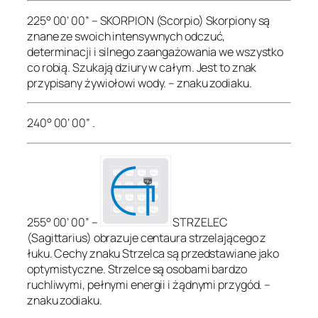
225° 00’ 00” – SKORPION (Scorpio) Skorpiony są
znane ze swoich intensywnych odczuć,
determinacji i silnego zaangażowania we wszystko
co robią. Szukają dziury w całym. Jest to znak
przypisany żywiołowi wody. – znaku zodiaku.
240° 00’ 00” .
255° 00’ 00” –
STRZELEC
(Sagittarius) obrazuje centaura strzelającego z
łuku. Cechy znaku Strzelca są przedstawiane jako
optymistyczne. Strzelce są osobami bardzo
ruchliwymi, pełnymi energii i żądnymi przygód. –
znaku zodiaku.