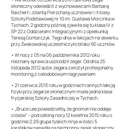
słoneczny odwiedzili z wychowawcami Barbarą
Raichert i Jolantą Pierzchałą uczniowie I i II klasy
Szkoły Podstawowej nr 10 im. Gustawa Morcinka w
Tychach, 2 godziny później zjawiła się tu klasa IV z
SP 22 z Oddziałami Integracyjnymi z opiekunką
Teresą Gontarczyk. Tego dnia w lekcjach na skwerku
przy Żwakowskiej uczestniczyło blisko 90 uczniów.
• W nocy z 05 na 06 października 2012 roku
nieznany sprawca uszkodził zegar. Od dnia 25
listopada 2012 autor zegara założył profesjonalny
monitoring z całodobowym nagrywaniem.
• 21 czerwca 2013 roku w godzinach rannych lekcję
fizyki przy zegarze słonecznym miała jedna klasa
fryzjerskiej Szkoły Zasadniczej w Tychach.
• „Bruce Lee powiedziałby, że gnomon nie oddaje
ciosów” – pod osłoną nocy 12 kwietnia 2015 roku o
godzinie 2.29 grupa tyskich ninja w ilości 5
karateków napadła na bezbronny zegar słoneczny