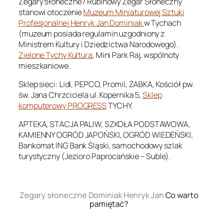
Zegary słoneczne / Rubinowy Zegar Słoneczny
stanowi otoczenie
Muzeum Miniaturowej Sztuki
Profesjonalnej Henryk Jan Dominiak
w Tychach
(muzeum posiada regulamin uzgodniony z
Ministrem Kultury i Dziedzictwa Narodowego).
Zielone Tychy Kultura
, Mini Park Raj, wspólnoty
mieszkaniowe.
Sklep sieci: Lidl, PEPCO, Promil, ŻABKA, Kościół pw.
św. Jana Chrzciciela ul. Kopernika 5,
Sklep
komputerowy PROGRESS
TYCHY.
APTEKA, STACJA PALIW, SZKOŁA PODSTAWOWA,
KAMIENNY OGRÓD JAPOŃSKI, OGRÓD WIEDEŃSKI,
Bankomat ING Bank Śląski, samochodowy szlak
turystyczny (Jezioro Paprocańskie – Suble).
.
Zegary słoneczne Dominiak Henryk Jan
Co warto
pamiętać?