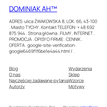
DOMINIAK AH™
ADRES: ulica ŻWAKOWSKA 8, LOK. 66, 43-100
. Miasto TYCHY . Kontakt TELEFON: + 48 692
875 944 . Strona główna . FILMY . INTERNET .
PROMOCJA . OPISY O FIRMIE . CENNIK .
OFERTA . google-site-verification:
google6469f1f6be1e4a44.html / .
Blog
Wydarzenia
O nas
Sklep
Najczęściej zadawane pytania
Wzorce
Autorzy
Motywy