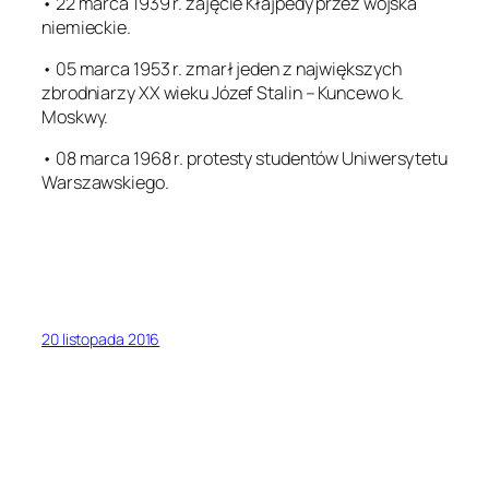
• 22 marca 1939 r. zajęcie Kłajpedy przez wojska
niemieckie.
• 05 marca 1953 r. zmarł jeden z największych
zbrodniarzy XX wieku Józef Stalin – Kuncewo k.
Moskwy.
• 08 marca 1968 r. protesty studentów Uniwersytetu
Warszawskiego.
20 listopada 2016