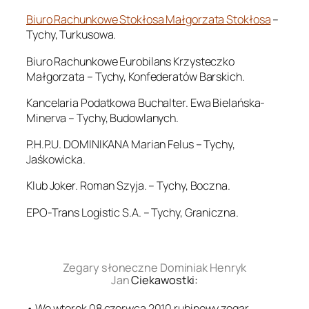
Biuro Rachunkowe Stokłosa Małgorzata Stokłosa
–
Tychy, Turkusowa.
Biuro Rachunkowe Eurobilans Krzysteczko
Małgorzata – Tychy, Konfederatów Barskich.
Kancelaria Podatkowa Buchalter. Ewa Bielańska-
Minerva – Tychy, Budowlanych.
P.H.P.U. DOMINIKANA Marian Felus – Tychy,
Jaśkowicka.
Klub Joker. Roman Szyja. – Tychy, Boczna.
EPO-Trans Logistic S.A. – Tychy, Graniczna.
.
Zegary słoneczne Dominiak Henryk
Jan
Ciekawostki:
• We wtorek 08 czerwca 2010 rubinowy zegar