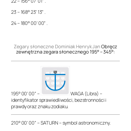
22 – 156° 07’ 01” .
23 – 168° 23’ 13” .
24 – 180° 00’ 00” .
.
Zegary słoneczne Dominiak Henryk Jan
Obręcz
zewnętrzna zegara słonecznego 195° – 345°:
195° 00’ 00” –
WAGA (Libra) –
identyfikator sprawiedliwości, bezstronności i
prawdy oraz znaku zodiaku.
210° 00’ 00” – SATURN – symbol astronomiczny.