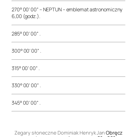
270° 00’ 00” – NEPTUN – emblemat astronomiczny
6,00 (godz.).
285° 00’ 00” .
300° 00’ 00” .
315° 00’ 00” .
330° 00’ 00” .
345° 00’ 00” .
.
Zegary słoneczne Dominiak Henryk Jan
Obręcz