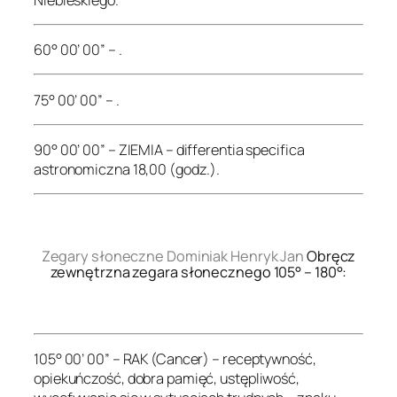
60° 00’ 00” – .
75° 00’ 00” – .
90° 00’ 00” – ZIEMIA – differentia specifica
astronomiczna 18,00 (godz.).
.
Zegary słoneczne Dominiak Henryk Jan
Obręcz
zewnętrzna zegara słonecznego 105° – 180°:
.
105° 00’ 00” – RAK (Cancer) – receptywność,
opiekuńczość, dobra pamięć, ustępliwość,