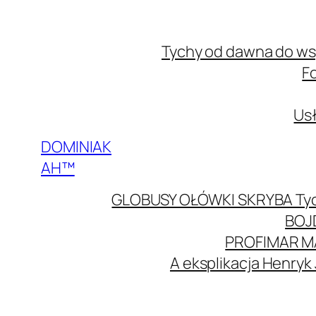
Przejdź
do
Tychy od dawna do w
treści
F
Usł
DOMINIAK
AH™
GLOBUSY OŁÓWKI SKRYBA Ty
BOJ
PROFIMAR M
A eksplikacja Henryk