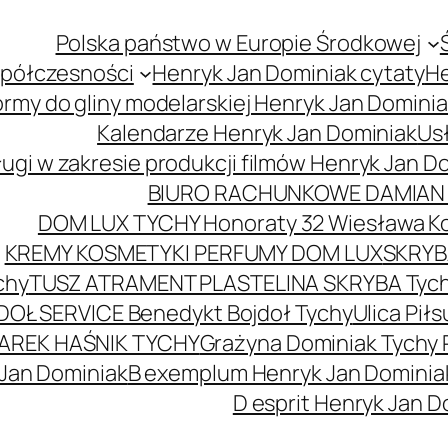
Polska państwo w Europie Środkowej
spółczesności
Henryk Jan Dominiak cytaty
He
ormy do gliny modelarskiej Henryk Jan Domini
Kalendarze Henryk Jan Dominiak
Usł
ugi w zakresie produkcji filmów Henryk Jan D
BIURO RACHUNKOWE DAMIAN 
DOM LUX TYCHY Honoraty 32 Wiesława K
KREMY KOSMETYKI PERFUMY DOM LUX
SKRYBA
chy
TUSZ ATRAMENT PLASTELINA SKRYBA Tyc
DOŁ SERVICE Benedykt Bojdoł Tychy
Ulica Pi
AREK HAŚNIK TYCHY
Grażyna Dominiak Tychy 
 Jan Dominiak
B exemplum Henryk Jan Dominia
D esprit Henryk Jan D