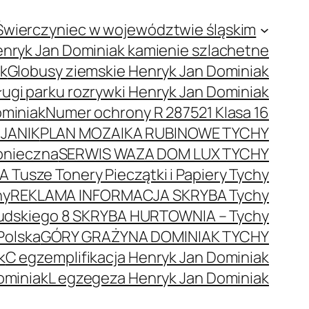
Świerczyniec w województwie śląskim
nryk Jan Dominiak kamienie szlachetne
ak
Globusy ziemskie Henryk Jan Dominiak
ugi parku rozrywki Henryk Jan Dominiak
ominiak
Numer ochrony R 287521 Klasa 16
JANIK
PLAN MOZAIKA RUBINOWE TYCHY
onieczna
SERWIS WAZA DOM LUX TYCHY
 Tusze Tonery Pieczątki i Papiery Tychy
hy
REKLAMA INFORMACJA SKRYBA Tychy
łsudskiego 8 SKRYBA HURTOWNIA – Tychy
Polska
GÓRY GRAŻYNA DOMINIAK TYCHY
k
C egzemplifikacja Henryk Jan Dominiak
ominiak
L egzegeza Henryk Jan Dominiak