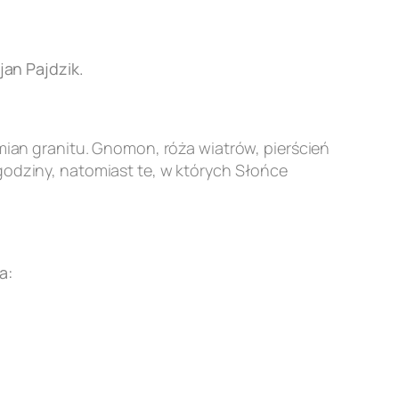
an Pajdzik.
an granitu. Gnomon, róża wiatrów, pierścień
godziny, natomiast te, w których Słońce
a: