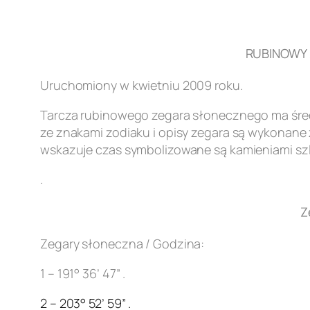
RUBINOWY Z
Uruchomiony w kwietniu 2009 roku.
Tarcza rubinowego zegara słonecznego ma śred
ze znakami zodiaku i opisy zegara są wykonane z
wskazuje czas symbolizowane są kamieniami szl
.
Z
Zegary słoneczna / Godzina:
1 – 191° 36’ 47” .
2 – 203° 52’ 59” .