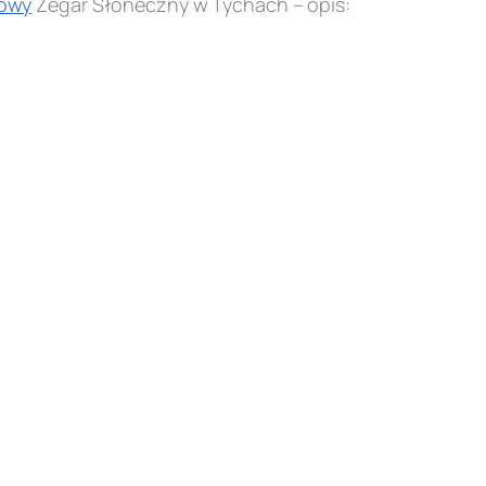
owy
Zegar Słoneczny w Tychach – opis: