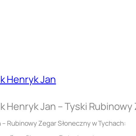
k Henryk Jan
k Henryk Jan – Tyski Rubinowy
n – Rubinowy Zegar Słoneczny w Tychach: