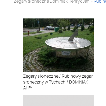
Zegary słoneczne Dominiak Henryk Jan –
Rubin
.
Zegary słoneczne / Rubinowy zegar
słoneczny w Tychach / DOMINIAK
AH™