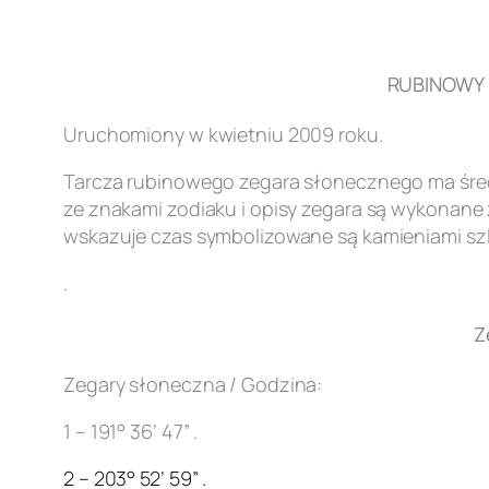
RUBINOWY Z
Uruchomiony w kwietniu 2009 roku.
Tarcza rubinowego zegara słonecznego ma śred
ze znakami zodiaku i opisy zegara są wykonane z
wskazuje czas symbolizowane są kamieniami szl
.
Z
Zegary słoneczna / Godzina:
1 – 191° 36’ 47” .
2 – 203° 52’ 59” .