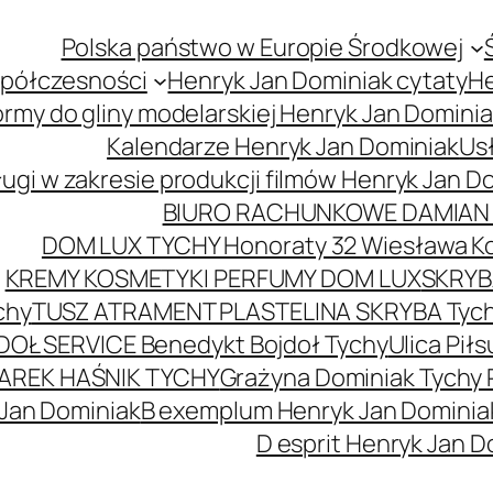
Polska państwo w Europie Środkowej
spółczesności
Henryk Jan Dominiak cytaty
He
ormy do gliny modelarskiej Henryk Jan Domini
Kalendarze Henryk Jan Dominiak
Usł
ugi w zakresie produkcji filmów Henryk Jan D
BIURO RACHUNKOWE DAMIAN 
DOM LUX TYCHY Honoraty 32 Wiesława K
KREMY KOSMETYKI PERFUMY DOM LUX
SKRYBA
chy
TUSZ ATRAMENT PLASTELINA SKRYBA Tyc
DOŁ SERVICE Benedykt Bojdoł Tychy
Ulica Pi
AREK HAŚNIK TYCHY
Grażyna Dominiak Tychy 
 Jan Dominiak
B exemplum Henryk Jan Dominia
D esprit Henryk Jan D