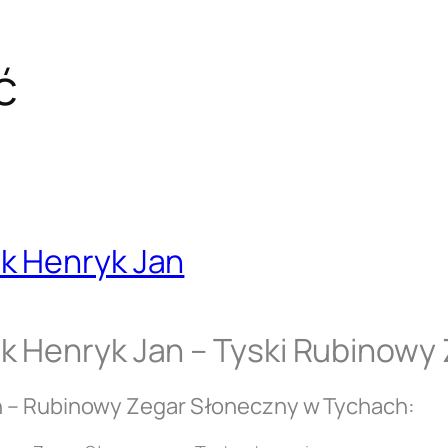
ć
k Henryk Jan
k Henryk Jan – Tyski Rubinowy
n – Rubinowy Zegar Słoneczny w Tychach: