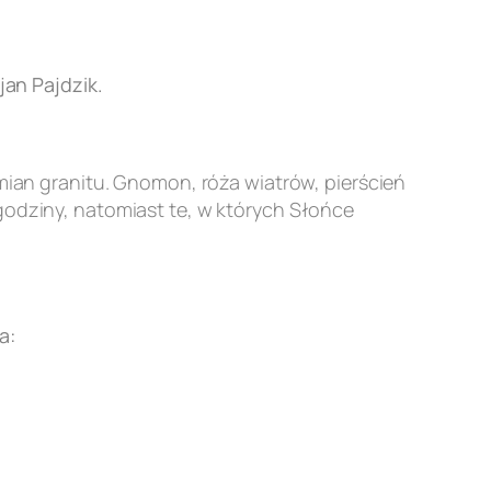
an Pajdzik.
an granitu. Gnomon, róża wiatrów, pierścień
godziny, natomiast te, w których Słońce
a: