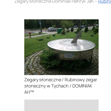
Zegary słoneczne Dominiak Henryk Jan –
Rubin
.
Zegary słoneczne / Rubinowy zegar
słoneczny w Tychach / DOMINIAK
AH™