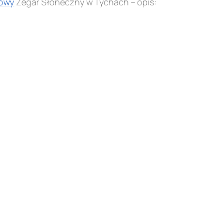
owy
Zegar Słoneczny w Tychach – opis: