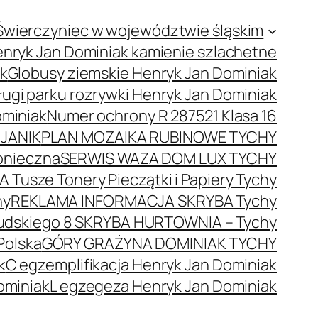
Świerczyniec w województwie śląskim
nryk Jan Dominiak kamienie szlachetne
ak
Globusy ziemskie Henryk Jan Dominiak
ugi parku rozrywki Henryk Jan Dominiak
ominiak
Numer ochrony R 287521 Klasa 16
JANIK
PLAN MOZAIKA RUBINOWE TYCHY
onieczna
SERWIS WAZA DOM LUX TYCHY
 Tusze Tonery Pieczątki i Papiery Tychy
hy
REKLAMA INFORMACJA SKRYBA Tychy
łsudskiego 8 SKRYBA HURTOWNIA – Tychy
Polska
GÓRY GRAŻYNA DOMINIAK TYCHY
k
C egzemplifikacja Henryk Jan Dominiak
ominiak
L egzegeza Henryk Jan Dominiak