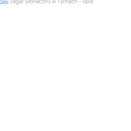
owy
Zegar Słoneczny w Tychach – opis: