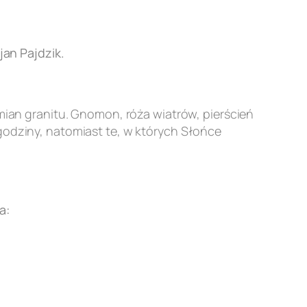
an Pajdzik.
an granitu. Gnomon, róża wiatrów, pierścień
godziny, natomiast te, w których Słońce
a: