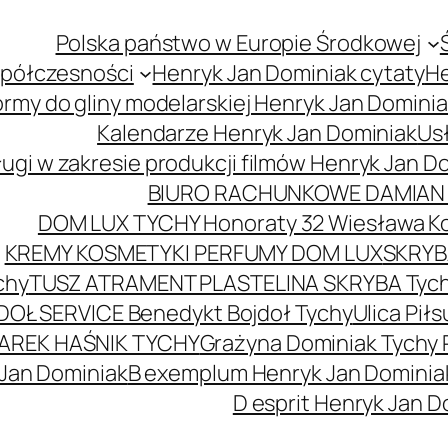
Polska państwo w Europie Środkowej
spółczesności
Henryk Jan Dominiak cytaty
He
ormy do gliny modelarskiej Henryk Jan Domini
Kalendarze Henryk Jan Dominiak
Usł
ugi w zakresie produkcji filmów Henryk Jan D
BIURO RACHUNKOWE DAMIAN 
DOM LUX TYCHY Honoraty 32 Wiesława K
KREMY KOSMETYKI PERFUMY DOM LUX
SKRYBA
chy
TUSZ ATRAMENT PLASTELINA SKRYBA Tyc
DOŁ SERVICE Benedykt Bojdoł Tychy
Ulica Pi
AREK HAŚNIK TYCHY
Grażyna Dominiak Tychy 
 Jan Dominiak
B exemplum Henryk Jan Dominia
D esprit Henryk Jan D