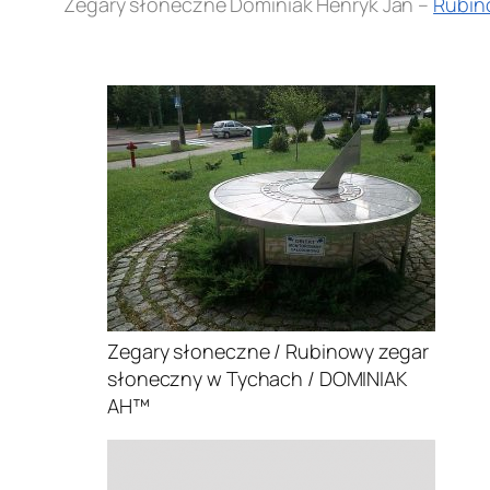
Zegary słoneczne Dominiak Henryk Jan –
Rubin
.
Zegary słoneczne / Rubinowy zegar
słoneczny w Tychach / DOMINIAK
AH™