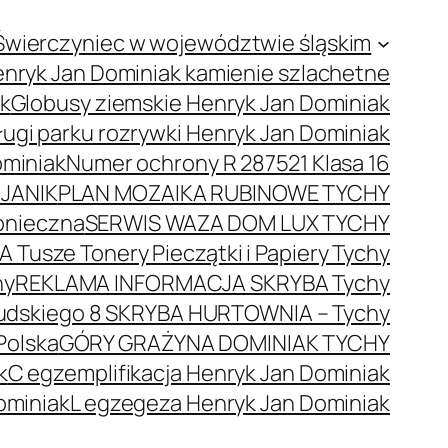
Świerczyniec w województwie śląskim
nryk Jan Dominiak kamienie szlachetne
ak
Globusy ziemskie Henryk Jan Dominiak
ugi parku rozrywki Henryk Jan Dominiak
ominiak
Numer ochrony R 287521 Klasa 16
JANIK
PLAN MOZAIKA RUBINOWE TYCHY
onieczna
SERWIS WAZA DOM LUX TYCHY
 Tusze Tonery Pieczątki i Papiery Tychy
hy
REKLAMA INFORMACJA SKRYBA Tychy
łsudskiego 8 SKRYBA HURTOWNIA – Tychy
Polska
GÓRY GRAŻYNA DOMINIAK TYCHY
k
C egzemplifikacja Henryk Jan Dominiak
ominiak
L egzegeza Henryk Jan Dominiak