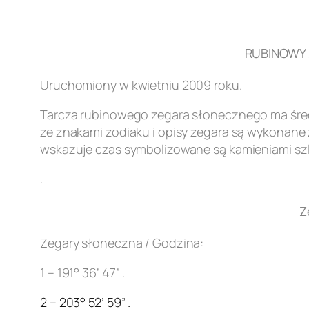
RUBINOWY Z
Uruchomiony w kwietniu 2009 roku.
Tarcza rubinowego zegara słonecznego ma śred
ze znakami zodiaku i opisy zegara są wykonane z
wskazuje czas symbolizowane są kamieniami szl
.
Z
Zegary słoneczna / Godzina:
1 – 191° 36’ 47” .
2 – 203° 52’ 59” .