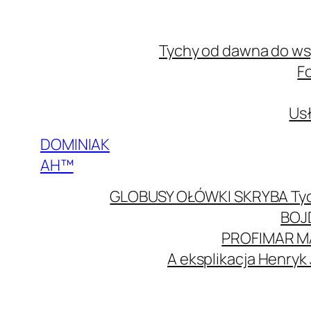
Przejdź
do
Tychy od dawna do w
treści
F
Usł
DOMINIAK
AH™
GLOBUSY OŁÓWKI SKRYBA Ty
BOJ
PROFIMAR M
A eksplikacja Henryk