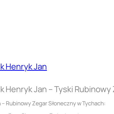
k Henryk Jan
k Henryk Jan – Tyski Rubinowy
n – Rubinowy Zegar Słoneczny w Tychach: