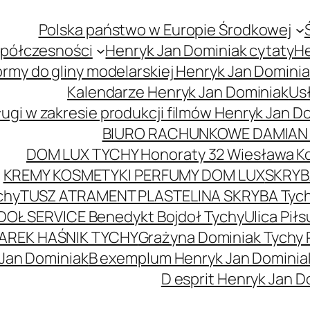
Polska państwo w Europie Środkowej
spółczesności
Henryk Jan Dominiak cytaty
He
ormy do gliny modelarskiej Henryk Jan Domini
Kalendarze Henryk Jan Dominiak
Usł
ugi w zakresie produkcji filmów Henryk Jan D
BIURO RACHUNKOWE DAMIAN 
DOM LUX TYCHY Honoraty 32 Wiesława K
KREMY KOSMETYKI PERFUMY DOM LUX
SKRYBA
chy
TUSZ ATRAMENT PLASTELINA SKRYBA Tyc
DOŁ SERVICE Benedykt Bojdoł Tychy
Ulica Pi
AREK HAŚNIK TYCHY
Grażyna Dominiak Tychy 
 Jan Dominiak
B exemplum Henryk Jan Dominia
D esprit Henryk Jan D