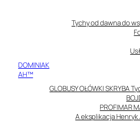
Przejdź
do
Tychy od dawna do w
treści
F
Usł
DOMINIAK
AH™
GLOBUSY OŁÓWKI SKRYBA Ty
BOJ
PROFIMAR M
A eksplikacja Henryk