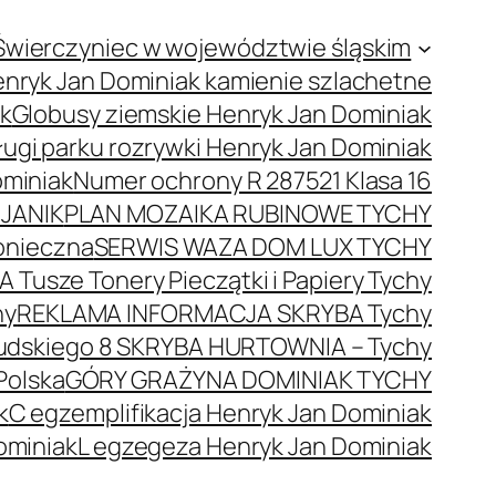
Świerczyniec w województwie śląskim
nryk Jan Dominiak kamienie szlachetne
ak
Globusy ziemskie Henryk Jan Dominiak
ugi parku rozrywki Henryk Jan Dominiak
ominiak
Numer ochrony R 287521 Klasa 16
JANIK
PLAN MOZAIKA RUBINOWE TYCHY
onieczna
SERWIS WAZA DOM LUX TYCHY
 Tusze Tonery Pieczątki i Papiery Tychy
hy
REKLAMA INFORMACJA SKRYBA Tychy
łsudskiego 8 SKRYBA HURTOWNIA – Tychy
Polska
GÓRY GRAŻYNA DOMINIAK TYCHY
k
C egzemplifikacja Henryk Jan Dominiak
ominiak
L egzegeza Henryk Jan Dominiak