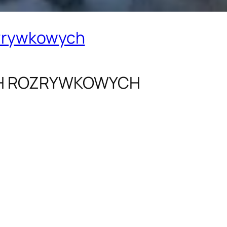
ozrywkowych
CH ROZRYWKOWYCH
: