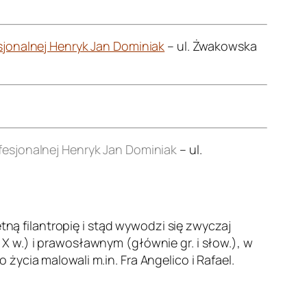
jonalnej Henryk Jan Dominiak
– ul. Żwakowska
esjonalnej Henryk Jan Dominiak
– ul.
etną filantropię i stąd wywodzi się zwyczaj
 w.) i prawosławnym (głównie gr. i słow.), w
ycia malowali m.in. Fra Angelico i Rafael.