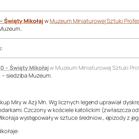
 – Święty Mikołaj
w
Muzeum Miniaturowej Sztuki Profes
 Muzeum..
k:
00 – Święty Mikołaj
w Muzeum Miniaturowej Sztuki Prof
4 – siedziba Muzeum.
biskup Miry w Azji Mn. Wg licznych legend uprawiał dyskr
darkami. Czczony w kościele katolickim (zwłaszcza od X
ołaja występowały w sztuce średniow., epizody z jego ż
ikołaje: