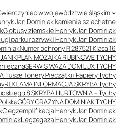
Świerczyniec w województwie śląskim
nryk Jan Dominiak kamienie szlachetne
ak
Globusy ziemskie Henryk Jan Dominiak
ugi parku rozrywki Henryk Jan Dominiak
ominiak
Numer ochrony R 287521 Klasa 16
JANIK
PLAN MOZAIKA RUBINOWE TYCHY
onieczna
SERWIS WAZA DOM LUX TYCHY
 Tusze Tonery Pieczątki i Papiery Tychy
hy
REKLAMA INFORMACJA SKRYBA Tychy
łsudskiego 8 SKRYBA HURTOWNIA – Tychy
Polska
GÓRY GRAŻYNA DOMINIAK TYCHY
k
C egzemplifikacja Henryk Jan Dominiak
ominiak
L egzegeza Henryk Jan Dominiak