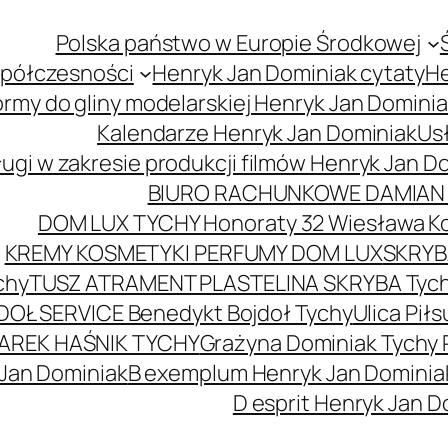
Polska państwo w Europie Środkowej
spółczesności
Henryk Jan Dominiak cytaty
He
ormy do gliny modelarskiej Henryk Jan Domini
Kalendarze Henryk Jan Dominiak
Usł
ugi w zakresie produkcji filmów Henryk Jan D
BIURO RACHUNKOWE DAMIAN 
DOM LUX TYCHY Honoraty 32 Wiesława K
KREMY KOSMETYKI PERFUMY DOM LUX
SKRYBA
chy
TUSZ ATRAMENT PLASTELINA SKRYBA Tyc
DOŁ SERVICE Benedykt Bojdoł Tychy
Ulica Pi
AREK HAŚNIK TYCHY
Grażyna Dominiak Tychy 
 Jan Dominiak
B exemplum Henryk Jan Dominia
D esprit Henryk Jan D