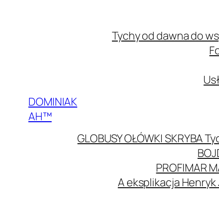
Przejdź
do
Tychy od dawna do w
treści
F
Usł
DOMINIAK
AH™
GLOBUSY OŁÓWKI SKRYBA Ty
BOJ
PROFIMAR M
A eksplikacja Henryk