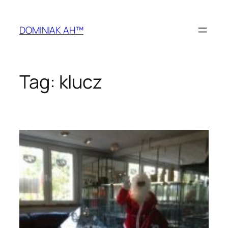
Przejdź
do
DOMINIAK AH™
treści
Tag:
klucz