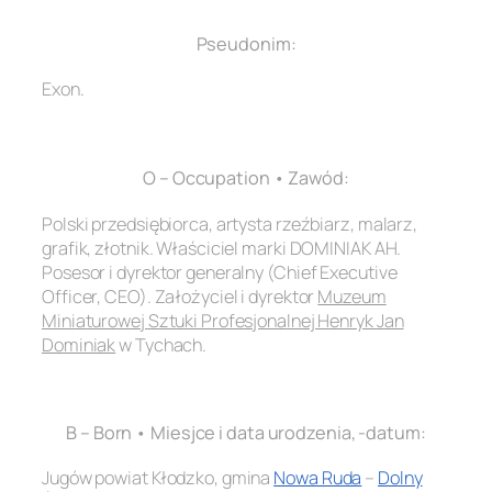
Pseudonim:
Exon.
.
O – Occupation • Zawód:
Polski przedsiębiorca, artysta rzeźbiarz, malarz,
grafik, złotnik. Właściciel marki DOMINIAK AH.
Posesor i dyrektor generalny (Chief Executive
Officer, CEO). Założyciel i dyrektor
Muzeum
Miniaturowej Sztuki Profesjonalnej Henryk Jan
Dominiak
w Tychach.
.
B – Born • Miesjce i data urodzenia, -datum:
Jugów powiat Kłodzko, gmina
Nowa Ruda
–
Dolny