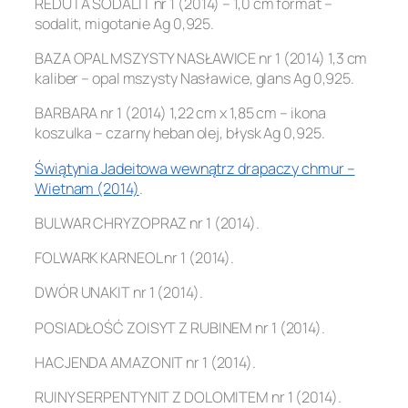
REDUTA SODALIT nr 1 (2014) – 1,0 cm format –
sodalit, migotanie Ag 0,925.
BAZA OPAL MSZYSTY NASŁAWICE nr 1 (2014) 1,3 cm
kaliber – opal mszysty Nasławice, glans Ag 0,925.
BARBARA nr 1 (2014) 1,22 cm x 1,85 cm – ikona
koszulka – czarny heban olej, błysk Ag 0,925.
Świątynia Jadeitowa wewnątrz drapaczy chmur –
Wietnam (2014)
.
BULWAR CHRYZOPRAZ nr 1 (2014).
FOLWARK KARNEOL nr 1 (2014).
DWÓR UNAKIT nr 1 (2014).
POSIADŁOŚĆ ZOISYT Z RUBINEM nr 1 (2014).
HACJENDA AMAZONIT nr 1 (2014).
RUINY SERPENTYNIT Z DOLOMITEM nr 1 (2014).