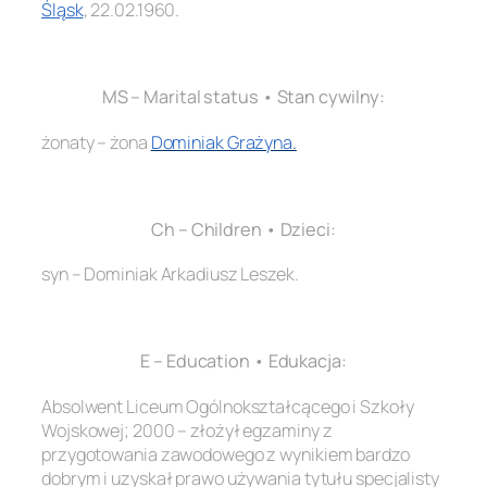
Śląsk
, 22.02.1960.
.
MS – Marital status • Stan cywilny:
żonaty – żona
Dominiak Grażyna
.
.
Ch – Children • Dzieci:
syn – Dominiak Arkadiusz Leszek.
.
E – Education • Edukacja:
Absolwent Liceum Ogólnokształcącego i Szkoły
Wojskowej; 2000 – złożył egzaminy z
przygotowania zawodowego z wynikiem bardzo
dobrym i uzyskał prawo używania tytułu specjalisty