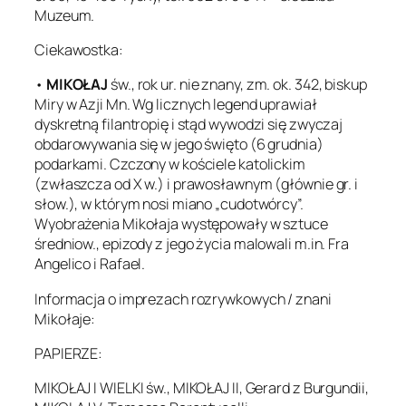
Muzeum.
Ciekawostka:
•
MIKOŁAJ
św., rok ur. nie znany, zm. ok. 342, biskup
Miry w Azji Mn. Wg licznych legend uprawiał
dyskretną filantropię i stąd wywodzi się zwyczaj
obdarowywania się w jego święto (6 grudnia)
podarkami. Czczony w kościele katolickim
(zwłaszcza od X w.) i prawosławnym (głównie gr. i
słow.), w którym nosi miano „cudotwórcy”.
Wyobrażenia Mikołaja występowały w sztuce
średniow., epizody z jego życia malowali m.in. Fra
Angelico i Rafael.
Informacja o imprezach rozrywkowych / znani
Mikołaje:
PAPIERZE:
MIKOŁAJ I WIELKI św., MIKOŁAJ II, Gerard z Burgundii,