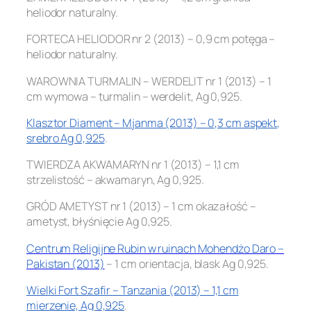
heliodor naturalny.
FORTECA HELIODOR nr 2 (2013) – 0,9 cm potęga –
heliodor naturalny.
WAROWNIA TURMALIN – WERDELIT nr 1 (2013) – 1
cm wymowa – turmalin – werdelit, Ag 0,925.
Klasztor Diament – Mjanma (2013) – 0,3 cm aspekt,
srebro Ag 0,925
.
TWIERDZA AKWAMARYN nr 1 (2013) – 1,1 cm
strzelistość – akwamaryn, Ag 0,925.
GRÓD AMETYST nr 1 (2013) – 1 cm okazałość –
ametyst, błyśnięcie Ag 0,925.
Centrum Religijne Rubin w ruinach Mohendżo Daro –
Pakistan (2013)
– 1 cm orientacja, blask Ag 0,925.
Wielki Fort Szafir – Tanzania (2013) – 1,1 cm
mierzenie, Ag 0,925
.