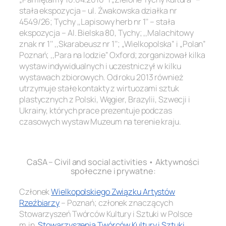
stała ekspozycja – ul. Żwakowska działka nr
4549/26; Tychy ,,Lapisowy herb nr 1’’ – stała
ekspozycja – Al. Bielska 80, Tychy; ,,Malachitowy
znak nr 1’’ ,,Skarabeusz nr 1’’; „Wielkopolska” i „Polan”
Poznań; ,,Para na lodzie’’ Oxford; zorganizował kilka
wystaw indywidualnych i uczestniczył w kilku
wystawach zbiorowych. Od roku 2013 również
utrzymuje stałe kontakty z wirtuozami sztuk
plastycznych z Polski, Węgier, Brazylii, Szwecji i
Ukrainy, których prace prezentuje podczas
czasowych wystaw Muzeum na terenie kraju.
.
CaSA – Civil and social activities • Aktywności
społeczne i prywatne:
Członek
Wielkopolskiego Związku Artystów
Rzeźbiarzy
– Poznań; członek znaczących
Stowarzyszeń Twórców Kultury i Sztuki w Polsce
m.in
.
Stowarzyszenia Twórców Kultury i Sztuki