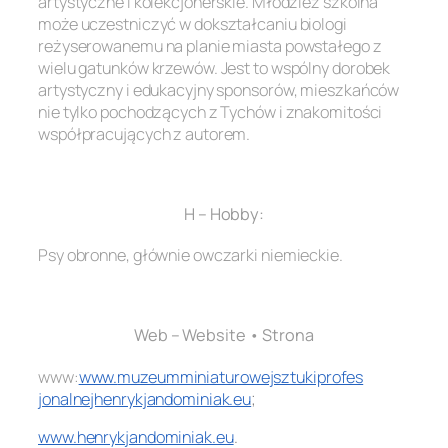
artystyczne i kolekcjonerskie. Młodzież szkolna
może uczestniczyć w dokształcaniu biologi
reżyserowanemu na planie miasta powstałego z
wielu gatunków krzewów. Jest to wspólny dorobek
artystyczny i edukacyjny sponsorów, mieszkańców
nie tylko pochodzących z Tychów i znakomitości
współpracujących z autorem.
.
H – Hobby:
Psy obronne, głównie owczarki niemieckie.
.
Web – Website • Strona
www:
www.
muzeumminiaturowejsztukiprofes
jonalnejhenrykjandominiak.eu
;
www.henrykjandominiak.eu
.