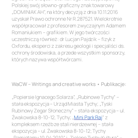
Polskiej swój słowno-graficzny znak towarowy
„DOMINIAK AH”, na który decyzją z dnia 10.11.2016
uzyskał Prawo ochronne Nr R.287521. Wielokrotnie
współpracował z profesorem zwyczajnym Adamem
Romaniukiem – grafikiem. W jego twórczości
uczestniczą również: dr Lucjan Pajdzik – fizyk z
Oxfordu, eksperci z zakresu geologii i specjaliści ds.
ochrony środowiska, a przede wszystkim sponsorzy,
których nazywa współtwórcami.
.
WaCW – Writings and creative works • Publikacje:
„Popiersie Ignacego Solarza”, „Rubinowe Tychy” –
stała ekspozycja – Urząd Miasta Tychy; „Tyski
Rubinowy Zegar Słoneczny” – stała ekspozycja – ul.
Żwakowska 8-10-12, Tychy; „
Mini Park Raj
” z
kompleksem rzeźb ze stali nierdzewnej – stała
ekspozycja – ul. Żwakowska 8-10-12; Tychy
„Pamiętamy 10.04.2010” i „Zielone Tychy Kultura” –