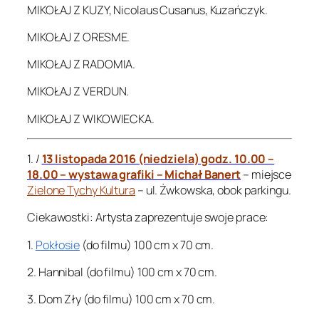
MIKOŁAJ Z KUZY, Nicolaus Cusanus, Kuzańczyk.
MIKOŁAJ Z ORESME.
MIKOŁAJ Z RADOMIA.
MIKOŁAJ Z VERDUN.
MIKOŁAJ Z WIKOWIECKA.
1. /
13 listopada 2016 (niedziela) godz. 10.00 –
18.00 – wystawa grafiki – Michał Banert
– miejsce
Zielone Tychy Kultura
– ul. Żwkowska, obok parkingu.
Ciekawostki: Artysta zaprezentuje swoje prace:
1.
Pokłosie
(do filmu) 100 cm x 70 cm.
2. Hannibal (do filmu) 100 cm x 70 cm.
3. Dom Zły (do filmu) 100 cm x 70 cm.