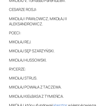
MIKOŁAJ V, Tomasso Parentucelli.
CESARZE ROSJI:
MIKOŁAJ I PAWŁOWICZ, MIKOŁAJ II
ALEKSANDROWICZ.
POECI:
MIKOŁAJ REJ.
MIKOŁAJ SĘP SZARZYŃSKI.
MIKOŁAJ HUSSOWSKI.
RYCERZE:
MIKOŁAJ STRUS.
MIKOŁAJ POWAŁA Z TACZEWA.
MIKOŁAJ KIEŁBASA Z TYMIEŃCA.
MIKOŁAJ, który ufundował
klasztor
w Henrykowie na