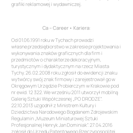
grafiki reklamowej i wydawniczej.
.
Ca – Career • Kariera:
Od 01.06.1991 roku w Tychach prowadzi
własne przedsiębiorstwo w zakresie projektowania i
wykonywania znaków graficznych dla firm i
przedmiotów o charakterze dekoracyjnym,
turystycznym i dydaktycznym na rzecz Miasta
Tychy. 26.02.2008 roku zgłosił do ewidencji znaku
wytwórcy swój znak firmowy i zarejestrował go w
Okręgowym Urzędzie Probierczym w Krakowie pod
nr ewid. 12 322. We wrześniu 2011 utworzył mobilną
Galerię Sztuki Współczesnej „PO DRODZE”.
22.10.2013 uzgodnił z Ministrem Kultury i
Dziedzictwa Narodowego Bogdanem Zdrojewskim
Regulamin „Muzeum Miniaturowej Sztuki
Profesjonalnej Henryk Jan Dominiak”. 27.04.2016
zgłosił do Urzędu Patentowego Rzeczypospolitej