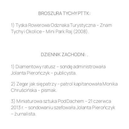
.
BROSZURA TYCHY PTTK:
1) Tyska Rowerowa Odznaka Turystyczna – Znam
Tychy i Okolice – Mini Park Raj (2008).
.
DZIENNIK ZACHODNI: .
1) Diamentowy ratusz – sondę administrowała
Jolanta Pierończyk – publicysta.
2) Zegar jak się patrzy – patrol kapitanowała Monika
Chruścińska – pismak.
3) Miniaturowa sztuka Pod Dachem – 21 czerwca
2013 r. – sondowaniu szefowała Jolanta Pierończyk
– żurnalista.
.