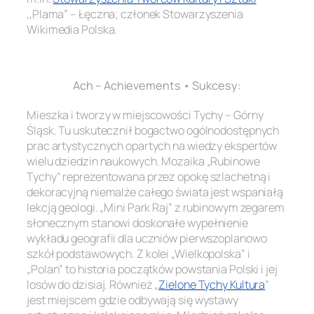
,,Plama” – Łęczna; członek Stowarzyszenia
Wikimedia Polska.
.
Ach – Achievements • Sukcesy:
Mieszka i tworzy w miejscowości Tychy – Górny
Śląsk. Tu uskutecznił bogactwo ogólnodostępnych
prac artystycznych opartych na wiedzy ekspertów
wielu dziedzin naukowych. Mozaika „Rubinowe
Tychy” reprezentowana przez opokę szlachetną i
dekoracyjną niemalże całego świata jest wspaniałą
lekcją geologi. „Mini Park Raj” z rubinowym zegarem
słonecznym stanowi doskonałe wypełnienie
wykładu geografii dla uczniów pierwszoplanowo
szkół podstawowych. Z kolei „Wielkopolska” i
„Polan” to historia początków powstania Polski i jej
losów do dzisiaj. Również „
Zielone Tychy Kultura
”
jest miejscem gdzie odbywają się wystawy