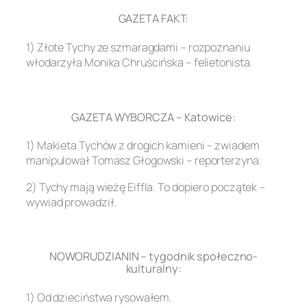
GAZETA FAKT:
1) Złote Tychy ze szmaragdami – rozpoznaniu
włodarzyła Monika Chruścińska – felietonista.
.
GAZETA WYBORCZA – Katowice:
1) Makieta Tychów z drogich kamieni – zwiadem
manipulował Tomasz Głogowski – reporterzyna.
2) Tychy mają wieżę Eiffla. To dopiero początek –
wywiad prowadził.
.
NOWORUDZIANIN – tygodnik społeczno-
kulturalny:
1) Od dzieciństwa rysowałem.