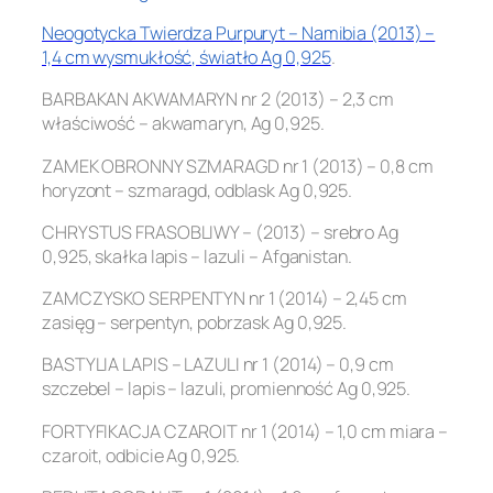
Neogotycka Twierdza Purpuryt – Namibia (2013) –
1,4 cm wysmukłość, światło Ag 0,925
.
BARBAKAN AKWAMARYN nr 2 (2013) – 2,3 cm
właściwość – akwamaryn, Ag 0,925.
ZAMEK OBRONNY SZMARAGD nr 1 (2013) – 0,8 cm
horyzont – szmaragd, odblask Ag 0,925.
CHRYSTUS FRASOBLIWY – (2013) – srebro Ag
0,925, skałka lapis – lazuli – Afganistan.
ZAMCZYSKO SERPENTYN nr 1 (2014) – 2,45 cm
zasięg – serpentyn, pobrzask Ag 0,925.
BASTYLIA LAPIS – LAZULI nr 1 (2014) – 0,9 cm
szczebel – lapis – lazuli, promienność Ag 0,925.
FORTYFIKACJA CZAROIT nr 1 (2014) – 1,0 cm miara –
czaroit, odbicie Ag 0,925.