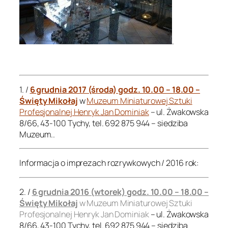
.
.
1. /
6 grudnia 2017 (środa) godz. 10.00 – 18.00 –
Święty Mikołaj
w
Muzeum Miniaturowej Sztuki
Profesjonalnej Henryk Jan Dominiak
– ul. Żwakowska
8/66, 43-100 Tychy, tel. 692 875 944 – siedziba
Muzeum..
Informacja o imprezach rozrywkowych / 2016 rok:
2. /
6 grudnia 2016 (wtorek) godz. 10.00 – 18.00 –
Święty Mikołaj
w Muzeum Miniaturowej Sztuki
Profesjonalnej Henryk Jan Dominiak
– ul. Żwakowska
8/66, 43-100 Tychy, tel. 692 875 944 – siedziba