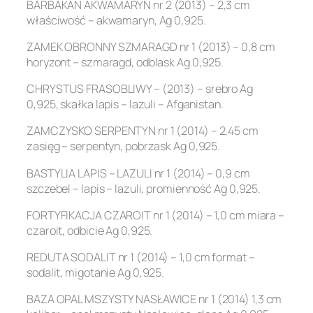
BARBAKAN AKWAMARYN nr 2 (2013) – 2,3 cm
właściwość – akwamaryn, Ag 0,925.
ZAMEK OBRONNY SZMARAGD nr 1 (2013) – 0,8 cm
horyzont – szmaragd, odblask Ag 0,925.
CHRYSTUS FRASOBLIWY – (2013) – srebro Ag
0,925, skałka lapis – lazuli – Afganistan.
ZAMCZYSKO SERPENTYN nr 1 (2014) – 2,45 cm
zasięg – serpentyn, pobrzask Ag 0,925.
BASTYLIA LAPIS – LAZULI nr 1 (2014) – 0,9 cm
szczebel – lapis – lazuli, promienność Ag 0,925.
FORTYFIKACJA CZAROIT nr 1 (2014) – 1,0 cm miara –
czaroit, odbicie Ag 0,925.
REDUTA SODALIT nr 1 (2014) – 1,0 cm format –
sodalit, migotanie Ag 0,925.
BAZA OPAL MSZYSTY NASŁAWICE nr 1 (2014) 1,3 cm