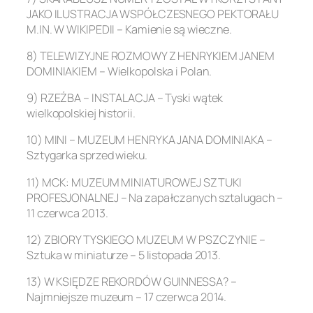
JAKO ILUSTRACJA WSPÓŁCZESNEGO PEKTORAŁU
M.IN. W WIKIPEDII – Kamienie są wieczne.
8) TELEWIZYJNE ROZMOWY Z HENRYKIEM JANEM
DOMINIAKIEM – Wielkopolska i Polan.
9) RZEŹBA – INSTALACJA – Tyski wątek
wielkopolskiej historii.
10) MINI – MUZEUM HENRYKA JANA DOMINIAKA –
Sztygarka sprzed wieku.
11) MCK: MUZEUM MINIATUROWEJ SZTUKI
PROFESJONALNEJ – Na zapałczanych sztalugach –
11 czerwca 2013.
12) ZBIORY TYSKIEGO MUZEUM W PSZCZYNIE –
Sztuka w miniaturze – 5 listopada 2013.
13) W KSIĘDZE REKORDÓW GUINNESSA? –
Najmniejsze muzeum – 17 czerwca 2014.