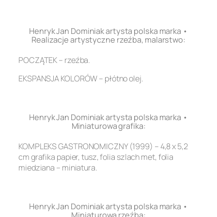
.
Henryk Jan Dominiak artysta polska marka •
Realizacje artystyczne rzeźba, malarstwo:
POCZĄTEK – rzeźba.
EKSPANSJA KOLORÓW – płótno olej.
.
Henryk Jan Dominiak artysta polska marka •
Miniaturowa grafika:
KOMPLEKS GASTRONOMICZNY (1999) – 4,8 x 5,2
cm grafika papier, tusz, folia szlach met, folia
miedziana – miniatura.
.
Henryk Jan Dominiak artysta polska marka •
Miniaturowa rzeźba: