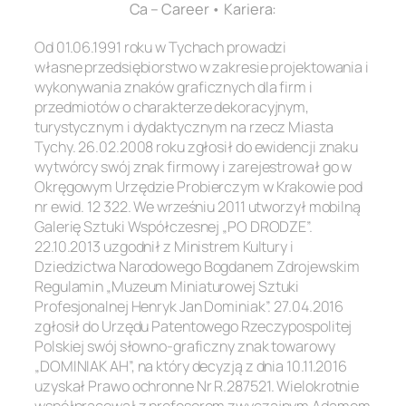
Ca – Career • Kariera:
Od 01.06.1991 roku w Tychach prowadzi
własne przedsiębiorstwo w zakresie projektowania i
wykonywania znaków graficznych dla firm i
przedmiotów o charakterze dekoracyjnym,
turystycznym i dydaktycznym na rzecz Miasta
Tychy. 26.02.2008 roku zgłosił do ewidencji znaku
wytwórcy swój znak firmowy i zarejestrował go w
Okręgowym Urzędzie Probierczym w Krakowie pod
nr ewid. 12 322. We wrześniu 2011 utworzył mobilną
Galerię Sztuki Współczesnej „PO DRODZE”.
22.10.2013 uzgodnił z Ministrem Kultury i
Dziedzictwa Narodowego Bogdanem Zdrojewskim
Regulamin „Muzeum Miniaturowej Sztuki
Profesjonalnej Henryk Jan Dominiak”. 27.04.2016
zgłosił do Urzędu Patentowego Rzeczypospolitej
Polskiej swój słowno-graficzny znak towarowy
„DOMINIAK AH”, na który decyzją z dnia 10.11.2016
uzyskał Prawo ochronne Nr R.287521. Wielokrotnie
współpracował z profesorem zwyczajnym Adamem