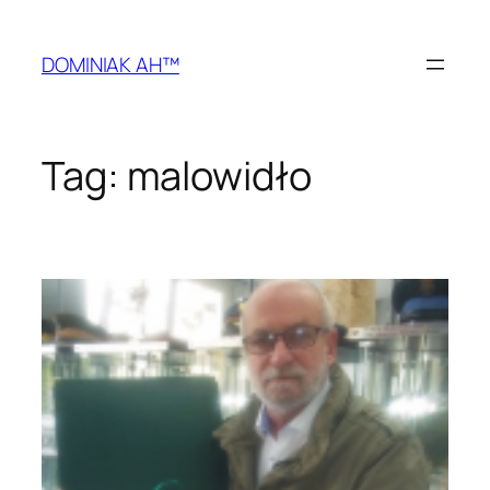
Przejdź
do
DOMINIAK AH™
treści
Tag:
malowidło