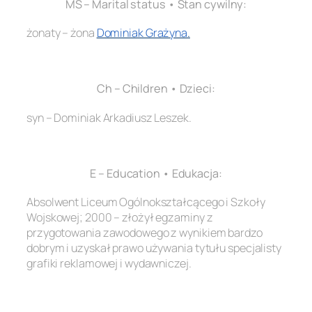
MS – Marital status • Stan cywilny:
żonaty – żona
Dominiak Grażyna
.
.
Ch – Children • Dzieci:
syn – Dominiak Arkadiusz Leszek.
.
E – Education • Edukacja:
Absolwent Liceum Ogólnokształcącego i Szkoły
Wojskowej; 2000 – złożył egzaminy z
przygotowania zawodowego z wynikiem bardzo
dobrym i uzyskał prawo używania tytułu specjalisty
grafiki reklamowej i wydawniczej.
.