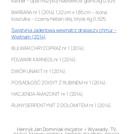
kaliber – opal mszysty Nasławice, glans Ag 0,925.
BARBARA nr 1 (2014) 1,22 cm x 1,85 cm – ikona
koszulka – czarny heban olej, błysk Ag 0,925.
Świątynia Jadeitowa wewnątrz drapaczy chmur –
Wietnam (2014)
.
BULWAR CHRYZOPRAZ nr 1 (2014).
FOLWARK KARNEOL nr 1 (2014).
DWÓR UNAKIT nr 1 (2014).
POSIADŁOŚĆ ZOISYT Z RUBINEM nr 1 (2014).
HACJENDA AMAZONIT nr 1 (2014).
RUINY SERPENTYNIT Z DOLOMITEM nr 1 (2014).
.
Henryk Jan Dominiak inicjator • Wywiady: TV,