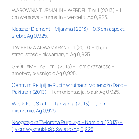
WAROWNIA TURMALIN – WERDELIT nr 1 (2013) – 1
cm wymowa – turmalin – werdelit, Ag 0,925.
Klasztor Diament – Mjanma (2013) – 0,3 cm aspekt,
srebro Ag 0,925
.
TWIERDZA AKWAMARYN nr 1 (2013) – 1,1 cm
strzelistość – akwamaryn, Ag 0,925.
GRÓD AMETYST nr 1 (2013) – 1 cm okazałość –
ametyst, błyśnięcie Ag 0,925.
Centrum Religijne Rubin w ruinach Mohendżo Daro –
Pakistan (2013)
– 1 cm orientacja, blask Ag 0,925.
Wielki Fort Szafir – Tanzania (2013) – 1,1 cm
mierzenie, Ag 0,925
.
Neogotycka Twierdza Purpuryt – Namibia (2013) –
1,4 cm wysmukłość, światło Ag 0,925
.