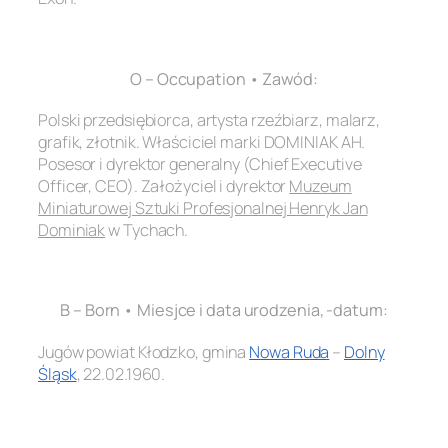
.
O – Occupation • Zawód:
Polski przedsiębiorca, artysta rzeźbiarz, malarz,
grafik, złotnik. Właściciel marki DOMINIAK AH.
Posesor i dyrektor generalny (Chief Executive
Officer, CEO). Założyciel i dyrektor
Muzeum
Miniaturowej Sztuki Profesjonalnej Henryk Jan
Dominiak
w Tychach.
.
B – Born • Miesjce i data urodzenia, -datum:
Jugów powiat Kłodzko, gmina
Nowa Ruda
–
Dolny
Śląsk
, 22.02.1960.
.