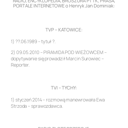
RADIO, ENCYKLOPEDIA, BROSZURA PTTK, PRASA,
PORTALE INTERNETOWE o Henryk Jan Dominiak:
.
TVP – KATOWICE:
1) ??.06.1989 – tytuł ?.
2) 09.05.2010 – PIRAMIDA POD WIEŻOWCEM –
dopytywanie się prowadził Marcin Surowiec –
Reporter.
.
TVI – TYCHY:
1) styczeń 2014 – rozmową manewrowała Ewa
Strzoda – sprawozdawca.
.