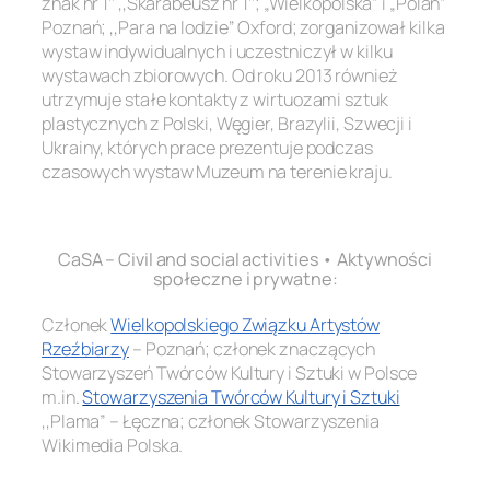
znak nr 1’’ ,,Skarabeusz nr 1’’; „Wielkopolska” i „Polan”
Poznań; ,,Para na lodzie’’ Oxford; zorganizował kilka
wystaw indywidualnych i uczestniczył w kilku
wystawach zbiorowych. Od roku 2013 również
utrzymuje stałe kontakty z wirtuozami sztuk
plastycznych z Polski, Węgier, Brazylii, Szwecji i
Ukrainy, których prace prezentuje podczas
czasowych wystaw Muzeum na terenie kraju.
.
CaSA – Civil and social activities • Aktywności
społeczne i prywatne:
Członek
Wielkopolskiego Związku Artystów
Rzeźbiarzy
– Poznań; członek znaczących
Stowarzyszeń Twórców Kultury i Sztuki w Polsce
m.in
.
Stowarzyszenia Twórców Kultury i Sztuki
,,Plama” – Łęczna; członek Stowarzyszenia
Wikimedia Polska.
.