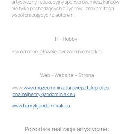
artystyczny i edukacyjny sponsorów, mieszkańców
nie tylko pochodzących z Tychów i znakomitości
współpracujących z autorem.
.
H – Hobby:
Psy obronne, głównie owczarki niemieckie.
.
Web – Website • Strona
www:
www.
muzeumminiaturowejsztukiprofes
jonalnejhenrykjandominiak.eu
;
www.henrykjandominiak.eu
.
.
Pozostałe realizacje artystyczne: