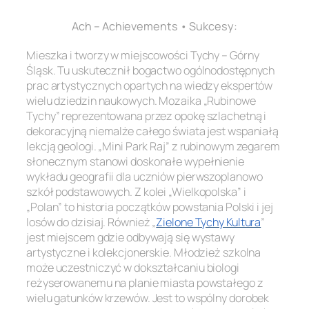
Ach – Achievements • Sukcesy:
Mieszka i tworzy w miejscowości Tychy – Górny
Śląsk. Tu uskutecznił bogactwo ogólnodostępnych
prac artystycznych opartych na wiedzy ekspertów
wielu dziedzin naukowych. Mozaika „Rubinowe
Tychy” reprezentowana przez opokę szlachetną i
dekoracyjną niemalże całego świata jest wspaniałą
lekcją geologi. „Mini Park Raj” z rubinowym zegarem
słonecznym stanowi doskonałe wypełnienie
wykładu geografii dla uczniów pierwszoplanowo
szkół podstawowych. Z kolei „Wielkopolska” i
„Polan” to historia początków powstania Polski i jej
losów do dzisiaj. Również „
Zielone Tychy Kultura
”
jest miejscem gdzie odbywają się wystawy
artystyczne i kolekcjonerskie. Młodzież szkolna
może uczestniczyć w dokształcaniu biologi
reżyserowanemu na planie miasta powstałego z
wielu gatunków krzewów. Jest to wspólny dorobek