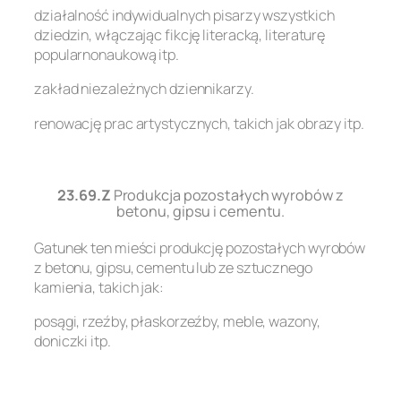
działalność indywidualnych pisarzy wszystkich
dziedzin, włączając fikcję literacką, literaturę
popularnonaukową itp.
zakład niezależnych dziennikarzy.
renowację prac artystycznych, takich jak obrazy itp.
.
23.69.Z
Produkcja pozostałych wyrobów z
betonu, gipsu i cementu.
Gatunek ten mieści produkcję pozostałych wyrobów
z betonu, gipsu, cementu lub ze sztucznego
kamienia, takich jak:
posągi, rzeźby, płaskorzeźby, meble, wazony,
doniczki itp.
.