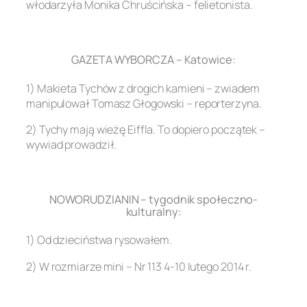
włodarzyła Monika Chruścińska – felietonista.
.
GAZETA WYBORCZA – Katowice:
1) Makieta Tychów z drogich kamieni – zwiadem
manipulował Tomasz Głogowski – reporterzyna.
2) Tychy mają wieżę Eiffla. To dopiero początek –
wywiad prowadził.
.
NOWORUDZIANIN – tygodnik społeczno-
kulturalny:
1) Od dzieciństwa rysowałem.
2) W rozmiarze mini – Nr 113 4-10 lutego 2014 r.
.