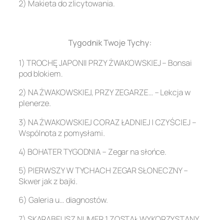
2) Makieta do zlicytowania.
.
Tygodnik Twoje Tychy:
1) TROCHĘ JAPONII PRZY ŻWAKOWSKIEJ – Bonsai
pod blokiem.
2) NA ŻWAKOWSKIEJ, PRZY ZEGARZE… – Lekcja w
plenerze.
3) NA ŻWAKOWSKIEJ CORAZ ŁADNIEJ I CZYŚCIEJ –
Wspólnota z pomysłami.
4) BOHATER TYGODNIA – Zegar na słońce.
5) PIERWSZY W TYCHACH ZEGAR SŁONECZNY –
Skwer jak z bajki.
6) Galeria u… diagnostów.
7) SKARABEUSZ NUMER 1 ZOSTAŁ WYKORZYSTANY