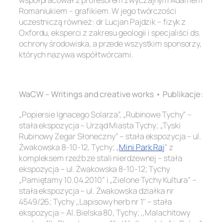
Romaniukiem – grafikiem. W jego twórczości
uczestniczą również: dr Lucjan Pajdzik – fizyk z
Oxfordu, eksperci z zakresu geologii i specjaliści ds.
ochrony środowiska, a przede wszystkim sponsorzy,
których nazywa współtwórcami.
.
WaCW – Writings and creative works • Publikacje:
„Popiersie Ignacego Solarza”, „Rubinowe Tychy” –
stała ekspozycja – Urząd Miasta Tychy; „Tyski
Rubinowy Zegar Słoneczny” – stała ekspozycja – ul.
Żwakowska 8-10-12, Tychy; „
Mini Park Raj
” z
kompleksem rzeźb ze stali nierdzewnej – stała
ekspozycja – ul. Żwakowska 8-10-12; Tychy
„Pamiętamy 10.04.2010” i „Zielone Tychy Kultura” –
stała ekspozycja – ul. Żwakowska działka nr
4549/26; Tychy ,,Lapisowy herb nr 1’’ – stała
ekspozycja – Al. Bielska 80, Tychy; ,,Malachitowy