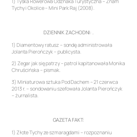
1) Tyska Rowerowa Odznaka Turystyczna – Znam
Tychy i Okolice – Mini Park Raj (2008).
.
DZIENNIK ZACHODNI: .
1) Diamentowy ratusz – sondę administrowała
Jolanta Pierończyk – publicysta.
2) Zegar jak się patrzy – patrol kapitanowała Monika
Chruścińska – pismak.
3) Miniaturowa sztuka Pod Dachem – 21 czerwca
2013 r. – sondowaniu szefowała Jolanta Pierończyk
– żurnalista.
.
GAZETA FAKT:
1) Złote Tychy ze szmaragdami – rozpoznaniu