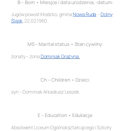
B – Born • Miesjce i data urodzenia, -datum:
Jugów powiat Kłodzko, gmina
Nowa Ruda
–
Dolny
Śląsk
, 22.02.1960.
.
MS – Marital status • Stan cywilny:
żonaty – żona
Dominiak Grażyna
.
.
Ch – Children • Dzieci:
syn – Dominiak Arkadiusz Leszek.
.
E – Education • Edukacja:
Absolwent Liceum Ogólnokształcącego i Szkoły