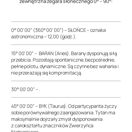
zewnętrzna zegara słonecznego 0° – 90°:
.
0° 00’ 00” (360° 00’ 00”) – SŁOŃCE – oznaka
astronomiczna – 12,00 (godz.).
15° 00’ 00” – BARAN (Aries). Barany dysponują siłą
przebicia. Pozostają spontaniczne, bezpośrednie,
pełne polotu, dynamiczne. Są czynne bez wahania i
nie przerażają się kompromitacją.
30° 00’ 00” – .
45° 00’ 00” – BYK (Taurus). Od partycypanta życzy
sobie porównywalnego zaangażowania. Tytan ma
maksymalnie dojrzały zmysł dysponowania
z całokształtu znaczników Zwierzyńca
Niebieskiego.