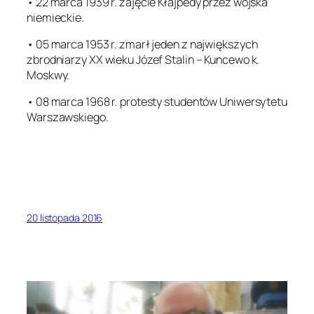
• 22 marca 1939 r. zajęcie Kłajpedy przez wojska
niemieckie.
• 05 marca 1953 r. zmarł jeden z największych
zbrodniarzy XX wieku Józef Stalin – Kuncewo k.
Moskwy.
• 08 marca 1968 r. protesty studentów Uniwersytetu
Warszawskiego.
20 listopada 2016