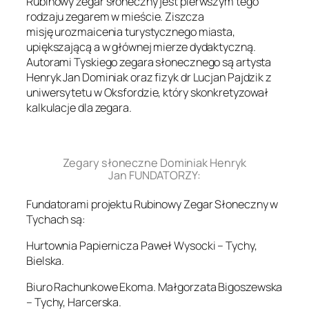
Rubinowy zegar słoneczny jest pierwszym tego
rodzaju zegarem w mieście. Ziszcza
misję urozmaicenia turystycznego miasta,
upiększającą a w głównej mierze dydaktyczną.
Autorami Tyskiego zegara słonecznego są artysta
Henryk Jan Dominiak oraz fizyk dr Lucjan Pajdzik z
uniwersytetu w Oksfordzie, który skonkretyzował
kalkulacje dla zegara.
.
Zegary słoneczne Dominiak Henryk
Jan FUNDATORZY:
Fundatorami projektu Rubinowy Zegar Słoneczny w
Tychach są:
Hurtownia Papiernicza Paweł Wysocki – Tychy,
Bielska.
Biuro Rachunkowe Ekoma. Małgorzata Bigoszewska
– Tychy, Harcerska.