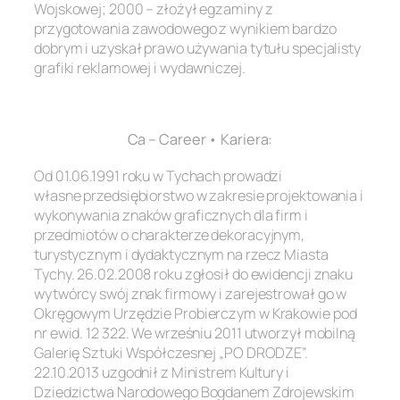
Wojskowej; 2000 – złożył egzaminy z
przygotowania zawodowego z wynikiem bardzo
dobrym i uzyskał prawo używania tytułu specjalisty
grafiki reklamowej i wydawniczej.
.
Ca – Career • Kariera:
Od 01.06.1991 roku w Tychach prowadzi
własne przedsiębiorstwo w zakresie projektowania i
wykonywania znaków graficznych dla firm i
przedmiotów o charakterze dekoracyjnym,
turystycznym i dydaktycznym na rzecz Miasta
Tychy. 26.02.2008 roku zgłosił do ewidencji znaku
wytwórcy swój znak firmowy i zarejestrował go w
Okręgowym Urzędzie Probierczym w Krakowie pod
nr ewid. 12 322. We wrześniu 2011 utworzył mobilną
Galerię Sztuki Współczesnej „PO DRODZE”.
22.10.2013 uzgodnił z Ministrem Kultury i
Dziedzictwa Narodowego Bogdanem Zdrojewskim