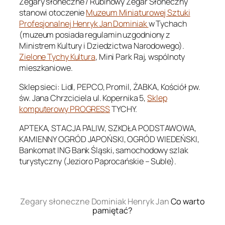
Zegary słoneczne / Rubinowy Zegar Słoneczny
stanowi otoczenie
Muzeum Miniaturowej Sztuki
Profesjonalnej Henryk Jan Dominiak
w Tychach
(muzeum posiada regulamin uzgodniony z
Ministrem Kultury i Dziedzictwa Narodowego).
Zielone Tychy Kultura
, Mini Park Raj, wspólnoty
mieszkaniowe.
Sklep sieci: Lidl, PEPCO, Promil, ŻABKA, Kościół pw.
św. Jana Chrzciciela ul. Kopernika 5,
Sklep
komputerowy PROGRESS
TYCHY.
APTEKA, STACJA PALIW, SZKOŁA PODSTAWOWA,
KAMIENNY OGRÓD JAPOŃSKI, OGRÓD WIEDEŃSKI,
Bankomat ING Bank Śląski, samochodowy szlak
turystyczny (Jezioro Paprocańskie – Suble).
.
Zegary słoneczne Dominiak Henryk Jan
Co warto
pamiętać?