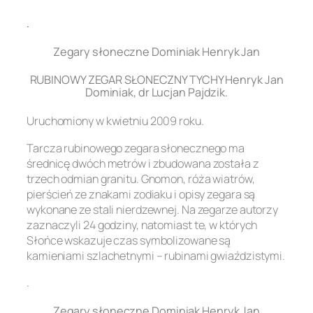
.
Zegary słoneczne Dominiak Henryk Jan
RUBINOWY ZEGAR SŁONECZNY TYCHY Henryk Jan
Dominiak, dr Lucjan Pajdzik.
Uruchomiony w kwietniu 2009 roku.
Tarcza rubinowego zegara słonecznego ma
średnicę dwóch metrów i zbudowana została z
trzech odmian granitu. Gnomon, róża wiatrów,
pierścień ze znakami zodiaku i opisy zegara są
wykonane ze stali nierdzewnej. Na zegarze autorzy
zaznaczyli 24 godziny, natomiast te, w których
Słońce wskazuje czas symbolizowane są
kamieniami szlachetnymi – rubinami gwiaździstymi.
.
Zegary słoneczne Dominiak Henryk Jan