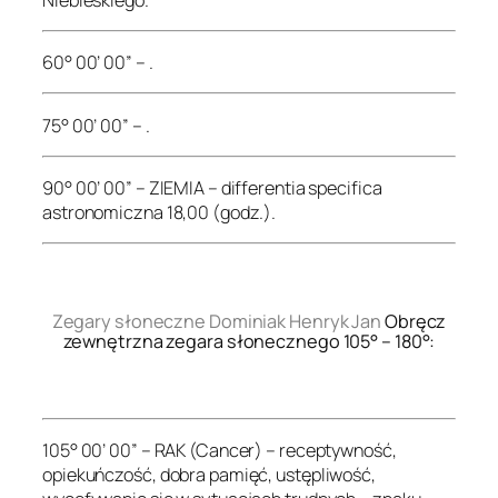
60° 00’ 00” – .
75° 00’ 00” – .
90° 00’ 00” – ZIEMIA – differentia specifica
astronomiczna 18,00 (godz.).
.
Zegary słoneczne Dominiak Henryk Jan
Obręcz
zewnętrzna zegara słonecznego 105° – 180°:
.
105° 00’ 00” – RAK (Cancer) – receptywność,
opiekuńczość, dobra pamięć, ustępliwość,