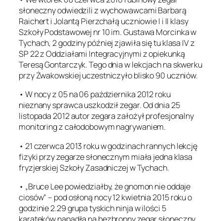
słoneczny odwiedzili z wychowawcami Barbarą
Raichert i Jolantą Pierzchałą uczniowie I i II klasy
Szkoły Podstawowej nr 10 im. Gustawa Morcinka w
Tychach, 2 godziny później zjawiła się tu klasa IV z
SP 22 z Oddziałami Integracyjnymi z opiekunką
Teresą Gontarczyk. Tego dnia w lekcjach na skwerku
przy Żwakowskiej uczestniczyło blisko 90 uczniów.
• W nocy z 05 na 06 października 2012 roku
nieznany sprawca uszkodził zegar. Od dnia 25
listopada 2012 autor zegara założył profesjonalny
monitoring z całodobowym nagrywaniem.
• 21 czerwca 2013 roku w godzinach rannych lekcję
fizyki przy zegarze słonecznym miała jedna klasa
fryzjerskiej Szkoły Zasadniczej w Tychach.
• „Bruce Lee powiedziałby, że gnomon nie oddaje
ciosów” – pod osłoną nocy 12 kwietnia 2015 roku o
godzinie 2.29 grupa tyskich ninja w ilości 5
karateków napadła na bezbronny zegar słoneczny