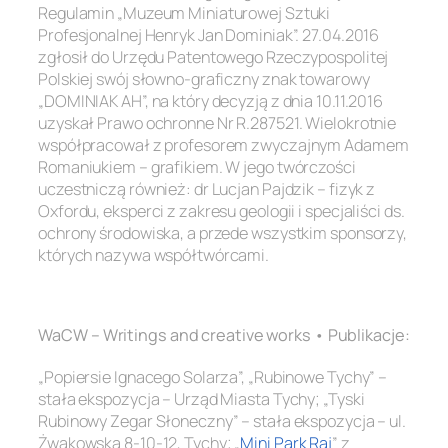
Regulamin „Muzeum Miniaturowej Sztuki
Profesjonalnej Henryk Jan Dominiak”. 27.04.2016
zgłosił do Urzędu Patentowego Rzeczypospolitej
Polskiej swój słowno-graficzny znak towarowy
„DOMINIAK AH”, na który decyzją z dnia 10.11.2016
uzyskał Prawo ochronne Nr R.287521. Wielokrotnie
współpracował z profesorem zwyczajnym Adamem
Romaniukiem – grafikiem. W jego twórczości
uczestniczą również: dr Lucjan Pajdzik – fizyk z
Oxfordu, eksperci z zakresu geologii i specjaliści ds.
ochrony środowiska, a przede wszystkim sponsorzy,
których nazywa współtwórcami.
.
WaCW – Writings and creative works • Publikacje:
„Popiersie Ignacego Solarza”, „Rubinowe Tychy” –
stała ekspozycja – Urząd Miasta Tychy; „Tyski
Rubinowy Zegar Słoneczny” – stała ekspozycja – ul.
Żwakowska 8-10-12, Tychy; „
Mini Park Raj
” z