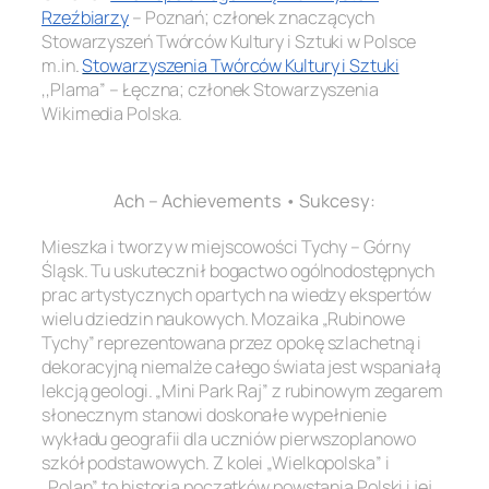
Rzeźbiarzy
– Poznań; członek znaczących
Stowarzyszeń Twórców Kultury i Sztuki w Polsce
m.in
.
Stowarzyszenia Twórców Kultury i Sztuki
,,Plama” – Łęczna; członek Stowarzyszenia
Wikimedia Polska.
.
Ach – Achievements • Sukcesy:
Mieszka i tworzy w miejscowości Tychy – Górny
Śląsk. Tu uskutecznił bogactwo ogólnodostępnych
prac artystycznych opartych na wiedzy ekspertów
wielu dziedzin naukowych. Mozaika „Rubinowe
Tychy” reprezentowana przez opokę szlachetną i
dekoracyjną niemalże całego świata jest wspaniałą
lekcją geologi. „Mini Park Raj” z rubinowym zegarem
słonecznym stanowi doskonałe wypełnienie
wykładu geografii dla uczniów pierwszoplanowo
szkół podstawowych. Z kolei „Wielkopolska” i
„Polan” to historia początków powstania Polski i jej