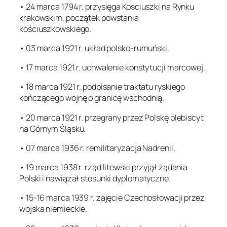
• 24 marca 1794 r. przysięga Kościuszki na Rynku
krakowskim, początek powstania
kościuszkowskiego.
• 03 marca 1921 r. układ polsko-rumuński.
• 17 marca 1921 r. uchwalenie konstytucji marcowej.
• 18 marca 1921 r. podpisanie traktatu ryskiego
kończącego wojnę o granicę wschodnią.
• 20 marca 1921 r. przegrany przez Polskę plebiscyt
na Górnym Śląsku.
• 07 marca 1936 r. remilitaryzacja Nadrenii.
• 19 marca 1938 r. rząd litewski przyjął żądania
Polski i nawiązał stosunki dyplomatyczne.
• 15-16 marca 1939 r. zajęcie Czechosłowacji przez
wojska niemieckie.