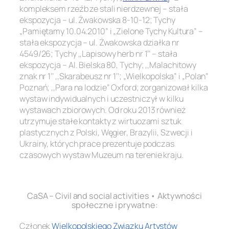
kompleksem rzeźb ze stali nierdzewnej – stała
ekspozycja – ul. Żwakowska 8-10-12; Tychy
„Pamiętamy 10.04.2010” i „Zielone Tychy Kultura” –
stała ekspozycja – ul. Żwakowska działka nr
4549/26; Tychy ,,Lapisowy herb nr 1’’ – stała
ekspozycja – Al. Bielska 80, Tychy; ,,Malachitowy
znak nr 1’’ ,,Skarabeusz nr 1’’; „Wielkopolska” i „Polan”
Poznań; ,,Para na lodzie’’ Oxford; zorganizował kilka
wystaw indywidualnych i uczestniczył w kilku
wystawach zbiorowych. Od roku 2013 również
utrzymuje stałe kontakty z wirtuozami sztuk
plastycznych z Polski, Węgier, Brazylii, Szwecji i
Ukrainy, których prace prezentuje podczas
czasowych wystaw Muzeum na terenie kraju.
.
CaSA – Civil and social activities • Aktywności
społeczne i prywatne:
Członek
Wielkopolskiego Związku Artystów