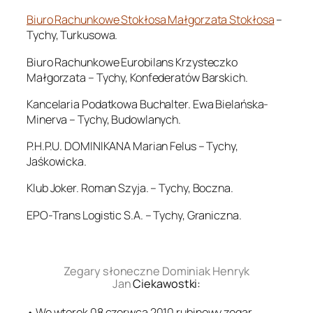
Biuro Rachunkowe Stokłosa Małgorzata Stokłosa
–
Tychy, Turkusowa.
Biuro Rachunkowe Eurobilans Krzysteczko
Małgorzata – Tychy, Konfederatów Barskich.
Kancelaria Podatkowa Buchalter. Ewa Bielańska-
Minerva – Tychy, Budowlanych.
P.H.P.U. DOMINIKANA Marian Felus – Tychy,
Jaśkowicka.
Klub Joker. Roman Szyja. – Tychy, Boczna.
EPO-Trans Logistic S.A. – Tychy, Graniczna.
.
Zegary słoneczne Dominiak Henryk
Jan
Ciekawostki:
• We wtorek 08 czerwca 2010 rubinowy zegar