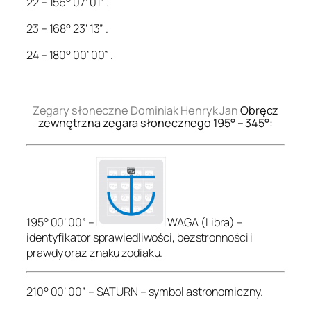
22 – 156° 07’ 01” .
23 – 168° 23’ 13” .
24 – 180° 00’ 00” .
.
Zegary słoneczne Dominiak Henryk Jan
Obręcz
zewnętrzna zegara słonecznego 195° – 345°:
195° 00’ 00” –
WAGA (Libra) –
identyfikator sprawiedliwości, bezstronności i
prawdy oraz znaku zodiaku.
210° 00’ 00” – SATURN – symbol astronomiczny.