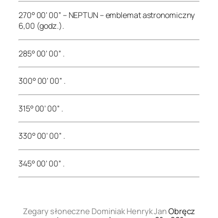
270° 00’ 00” – NEPTUN – emblemat astronomiczny
6,00 (godz.).
285° 00’ 00” .
300° 00’ 00” .
315° 00’ 00” .
330° 00’ 00” .
345° 00’ 00” .
.
Zegary słoneczne Dominiak Henryk Jan
Obręcz