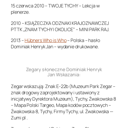
15 czerwca 2010 – TWOJE TYCHY – Lekcja w
plenerze.
2010 – KSIĄŻECZKA ODZNAKI KRAJOZNAWCZEJ
PTTK „ZNAM TYCHY I OKOLICE” – MINI PARK RAJ.
2013 –
Hübners Who is Who
– Polska – hasło
Dominiak Henryk Jan – wydanie drukowane.
.
Zegary słoneczne Dominiak Henryk
Jan Wskazania:
Zegar wskazują: Znak E-22b (Muzeum Park Zegar –
znak drogowy zaprojektowany i ustawiony z
inicjatywy Dyrektora Muzeum), Tychy, Żwakowska 8
– Mapa Polski Targeo, Mapa kodów pocztowych –
Żwakowska 8, Tychy, Firmy Tychy, ul. Żwakowska —
Zumi pl .