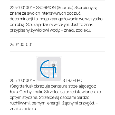
225° 00’ 00” – SKORPION (Scorpio) Skorpiony są
znane ze swoich intensywnych odczuć,
determinacji i silnego zaangażowania we wszystko
co robią. Szukają dziury w całym. Jest to znak
przypisany żywiołowi wody. – znaku zodiaku.
240° 00’ 00” .
255° 00’ 00” –
STRZELEC
(Sagittarius) obrazuje centaura strzelającego z
łuku. Cechy znaku Strzelca są przedstawiane jako
optymistyczne. Strzelce są osobami bardzo
ruchliwymi, pełnymi energii i żądnymi przygód. –
znaku zodiaku.