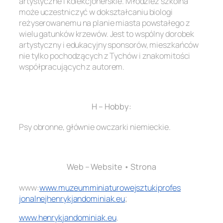
artystyczne i kolekcjonerskie. Młodzież szkolna
może uczestniczyć w dokształcaniu biologi
reżyserowanemu na planie miasta powstałego z
wielu gatunków krzewów. Jest to wspólny dorobek
artystyczny i edukacyjny sponsorów, mieszkańców
nie tylko pochodzących z Tychów i znakomitości
współpracujących z autorem.
.
H – Hobby:
Psy obronne, głównie owczarki niemieckie.
.
Web – Website • Strona
www:
www.
muzeumminiaturowejsztukiprofes
jonalnejhenrykjandominiak.eu
;
www.henrykjandominiak.eu
.