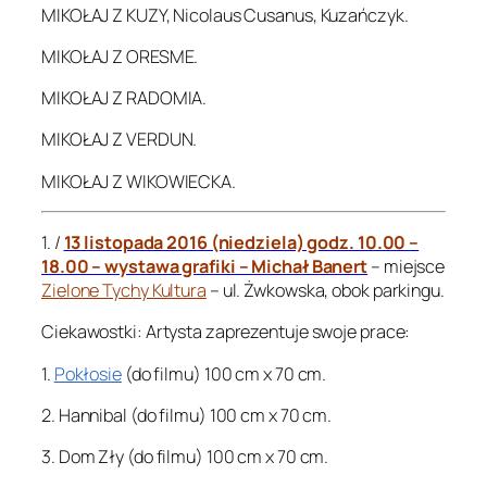
MIKOŁAJ Z KUZY, Nicolaus Cusanus, Kuzańczyk.
MIKOŁAJ Z ORESME.
MIKOŁAJ Z RADOMIA.
MIKOŁAJ Z VERDUN.
MIKOŁAJ Z WIKOWIECKA.
1. /
13 listopada 2016 (niedziela) godz. 10.00 –
18.00 – wystawa grafiki – Michał Banert
– miejsce
Zielone Tychy Kultura
– ul. Żwkowska, obok parkingu.
Ciekawostki: Artysta zaprezentuje swoje prace:
1.
Pokłosie
(do filmu) 100 cm x 70 cm.
2. Hannibal (do filmu) 100 cm x 70 cm.
3. Dom Zły (do filmu) 100 cm x 70 cm.