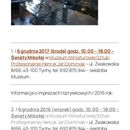
.
.
1. /
6 grudnia 2017 (środa) godz. 10.00 – 18.00 –
Święty Mikołaj
w
Muzeum Miniaturowej Sztuki
Profesjonalnej Henryk Jan Dominiak
– ul. Żwakowska
8/66, 43-100 Tychy, tel. 692 875 944 – siedziba
Muzeum..
Informacja o imprezach rozrywkowych / 2016 rok:
2. /
6 grudnia 2016 (wtorek) godz. 10.00 – 18.00 –
Święty Mikołaj
w Muzeum Miniaturowej Sztuki
Profesjonalnej Henryk Jan Dominiak
– ul. Żwakowska
8/66, 43-100 Tychy, tel. 692 875 944 – siedziba