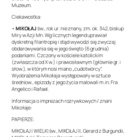
Muzeum.
Ciekawostka:
•
MIKOŁAJ
św., rok ur. nie znany, zm. ok. 342, biskup
Miry w Azji Mn. Wg licznych legend uprawiał
dyskretną filantropię i stąd wywodzi się zwyczaj
obdarowywania się w jego święto (6 grudnia)
podarkami. Czczony w kościele katolickim
(zwłaszcza od X w.) i prawosławnym (głównie gr. i
słow.), w którym nosi miano „cudotwórcy”.
Wyobrażenia Mikołaja występowały w sztuce
średniow., epizody z jego życia malowali m.in. Fra
Angelico i Rafael.
Informacja o imprezach rozrywkowych / znani
Mikołaje:
PAPIERZE:
MIKOŁAJ I WIELKI św., MIKOŁAJ II, Gerard z Burgundii,