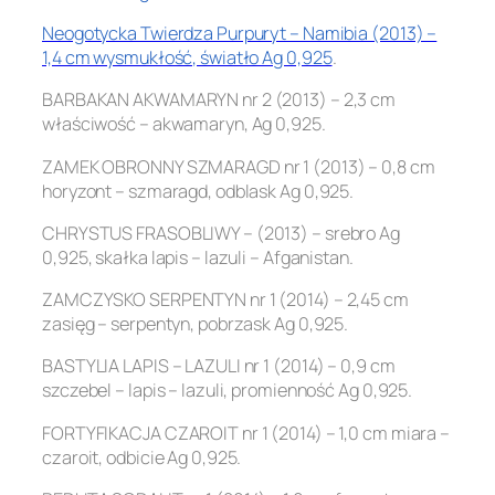
Neogotycka Twierdza Purpuryt – Namibia (2013) –
1,4 cm wysmukłość, światło Ag 0,925
.
BARBAKAN AKWAMARYN nr 2 (2013) – 2,3 cm
właściwość – akwamaryn, Ag 0,925.
ZAMEK OBRONNY SZMARAGD nr 1 (2013) – 0,8 cm
horyzont – szmaragd, odblask Ag 0,925.
CHRYSTUS FRASOBLIWY – (2013) – srebro Ag
0,925, skałka lapis – lazuli – Afganistan.
ZAMCZYSKO SERPENTYN nr 1 (2014) – 2,45 cm
zasięg – serpentyn, pobrzask Ag 0,925.
BASTYLIA LAPIS – LAZULI nr 1 (2014) – 0,9 cm
szczebel – lapis – lazuli, promienność Ag 0,925.
FORTYFIKACJA CZAROIT nr 1 (2014) – 1,0 cm miara –
czaroit, odbicie Ag 0,925.