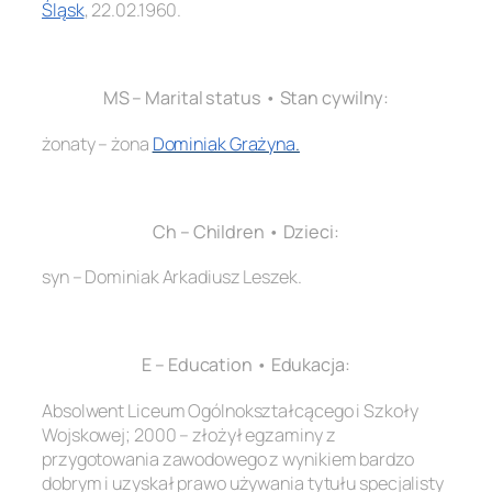
Śląsk
, 22.02.1960.
.
MS – Marital status • Stan cywilny:
żonaty – żona
Dominiak Grażyna
.
.
Ch – Children • Dzieci:
syn – Dominiak Arkadiusz Leszek.
.
E – Education • Edukacja:
Absolwent Liceum Ogólnokształcącego i Szkoły
Wojskowej; 2000 – złożył egzaminy z
przygotowania zawodowego z wynikiem bardzo
dobrym i uzyskał prawo używania tytułu specjalisty