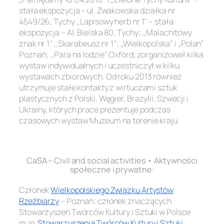
stała ekspozycja – ul. Żwakowska działka nr
4549/26; Tychy ,,Lapisowy herb nr 1’’ – stała
ekspozycja – Al. Bielska 80, Tychy; ,,Malachitowy
znak nr 1’’ ,,Skarabeusz nr 1’’; „Wielkopolska” i „Polan”
Poznań; ,,Para na lodzie’’ Oxford; zorganizował kilka
wystaw indywidualnych i uczestniczył w kilku
wystawach zbiorowych. Od roku 2013 również
utrzymuje stałe kontakty z wirtuozami sztuk
plastycznych z Polski, Węgier, Brazylii, Szwecji i
Ukrainy, których prace prezentuje podczas
czasowych wystaw Muzeum na terenie kraju.
.
CaSA – Civil and social activities • Aktywności
społeczne i prywatne:
Członek
Wielkopolskiego Związku Artystów
Rzeźbiarzy
– Poznań; członek znaczących
Stowarzyszeń Twórców Kultury i Sztuki w Polsce
m.in
.
Stowarzyszenia Twórców Kultury i Sztuki