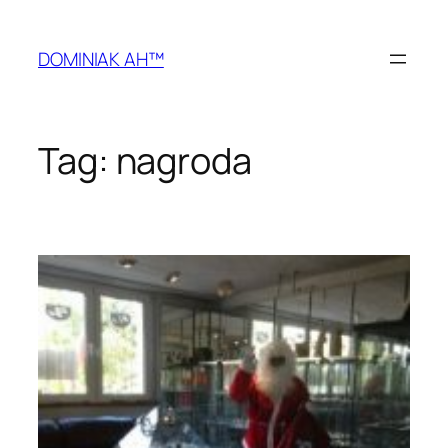
Przejdź
do
DOMINIAK AH™
treści
Tag:
nagroda