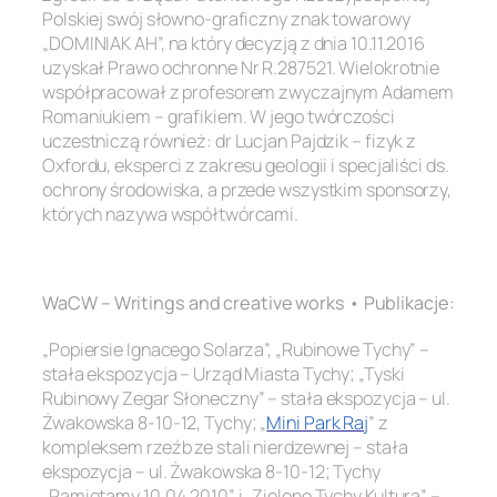
Polskiej swój słowno-graficzny znak towarowy
„DOMINIAK AH”, na który decyzją z dnia 10.11.2016
uzyskał Prawo ochronne Nr R.287521. Wielokrotnie
współpracował z profesorem zwyczajnym Adamem
Romaniukiem – grafikiem. W jego twórczości
uczestniczą również: dr Lucjan Pajdzik – fizyk z
Oxfordu, eksperci z zakresu geologii i specjaliści ds.
ochrony środowiska, a przede wszystkim sponsorzy,
których nazywa współtwórcami.
.
WaCW – Writings and creative works • Publikacje:
„Popiersie Ignacego Solarza”, „Rubinowe Tychy” –
stała ekspozycja – Urząd Miasta Tychy; „Tyski
Rubinowy Zegar Słoneczny” – stała ekspozycja – ul.
Żwakowska 8-10-12, Tychy; „
Mini Park Raj
” z
kompleksem rzeźb ze stali nierdzewnej – stała
ekspozycja – ul. Żwakowska 8-10-12; Tychy
„Pamiętamy 10.04.2010” i „Zielone Tychy Kultura” –