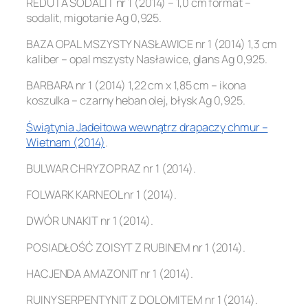
REDUTA SODALIT nr 1 (2014) – 1,0 cm format –
sodalit, migotanie Ag 0,925.
BAZA OPAL MSZYSTY NASŁAWICE nr 1 (2014) 1,3 cm
kaliber – opal mszysty Nasławice, glans Ag 0,925.
BARBARA nr 1 (2014) 1,22 cm x 1,85 cm – ikona
koszulka – czarny heban olej, błysk Ag 0,925.
Świątynia Jadeitowa wewnątrz drapaczy chmur –
Wietnam (2014)
.
BULWAR CHRYZOPRAZ nr 1 (2014).
FOLWARK KARNEOL nr 1 (2014).
DWÓR UNAKIT nr 1 (2014).
POSIADŁOŚĆ ZOISYT Z RUBINEM nr 1 (2014).
HACJENDA AMAZONIT nr 1 (2014).
RUINY SERPENTYNIT Z DOLOMITEM nr 1 (2014).