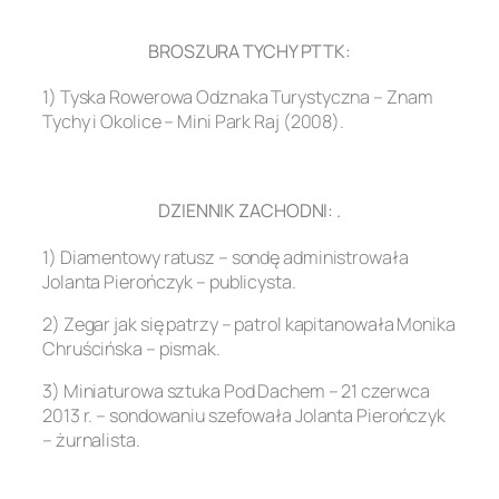
.
BROSZURA TYCHY PTTK:
1) Tyska Rowerowa Odznaka Turystyczna – Znam
Tychy i Okolice – Mini Park Raj (2008).
.
DZIENNIK ZACHODNI: .
1) Diamentowy ratusz – sondę administrowała
Jolanta Pierończyk – publicysta.
2) Zegar jak się patrzy – patrol kapitanowała Monika
Chruścińska – pismak.
3) Miniaturowa sztuka Pod Dachem – 21 czerwca
2013 r. – sondowaniu szefowała Jolanta Pierończyk
– żurnalista.
.