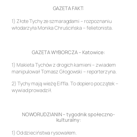
GAZETA FAKT:
1) Złote Tychy ze szmaragdami – rozpoznaniu
włodarzyła Monika Chruścińska – felietonista.
.
GAZETA WYBORCZA – Katowice:
1) Makieta Tychów z drogich kamieni – zwiadem
manipulował Tomasz Głogowski – reporterzyna.
2) Tychy mają wieżę Eiffla. To dopiero początek –
wywiad prowadził.
.
NOWORUDZIANIN – tygodnik społeczno-
kulturalny:
1) Od dzieciństwa rysowałem.