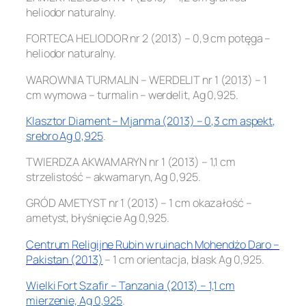
heliodor naturalny.
FORTECA HELIODOR nr 2 (2013) – 0,9 cm potęga –
heliodor naturalny.
WAROWNIA TURMALIN – WERDELIT nr 1 (2013) – 1
cm wymowa – turmalin – werdelit, Ag 0,925.
Klasztor Diament – Mjanma (2013) – 0,3 cm aspekt,
srebro Ag 0,925
.
TWIERDZA AKWAMARYN nr 1 (2013) – 1,1 cm
strzelistość – akwamaryn, Ag 0,925.
GRÓD AMETYST nr 1 (2013) – 1 cm okazałość –
ametyst, błyśnięcie Ag 0,925.
Centrum Religijne Rubin w ruinach Mohendżo Daro –
Pakistan (2013)
– 1 cm orientacja, blask Ag 0,925.
Wielki Fort Szafir – Tanzania (2013) – 1,1 cm
mierzenie, Ag 0,925
.