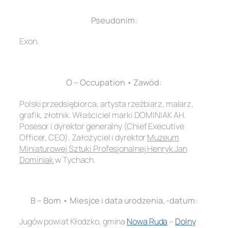
Pseudonim:
Exon.
.
O – Occupation • Zawód:
Polski przedsiębiorca, artysta rzeźbiarz, malarz,
grafik, złotnik. Właściciel marki DOMINIAK AH.
Posesor i dyrektor generalny (Chief Executive
Officer, CEO). Założyciel i dyrektor
Muzeum
Miniaturowej Sztuki Profesjonalnej Henryk Jan
Dominiak
w Tychach.
.
B – Born • Miesjce i data urodzenia, -datum:
Jugów powiat Kłodzko, gmina
Nowa Ruda
–
Dolny