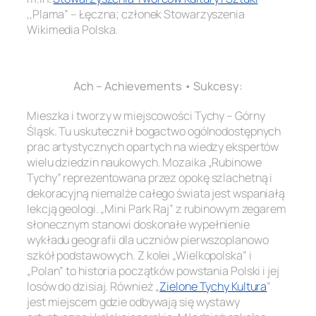
,,Plama” – Łęczna; członek Stowarzyszenia
Wikimedia Polska.
.
Ach – Achievements • Sukcesy:
Mieszka i tworzy w miejscowości Tychy – Górny
Śląsk. Tu uskutecznił bogactwo ogólnodostępnych
prac artystycznych opartych na wiedzy ekspertów
wielu dziedzin naukowych. Mozaika „Rubinowe
Tychy” reprezentowana przez opokę szlachetną i
dekoracyjną niemalże całego świata jest wspaniałą
lekcją geologi. „Mini Park Raj” z rubinowym zegarem
słonecznym stanowi doskonałe wypełnienie
wykładu geografii dla uczniów pierwszoplanowo
szkół podstawowych. Z kolei „Wielkopolska” i
„Polan” to historia początków powstania Polski i jej
losów do dzisiaj. Również „
Zielone Tychy Kultura
”
jest miejscem gdzie odbywają się wystawy