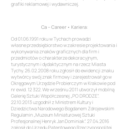
grafiki reklamowej i wydawniczej.
.
Ca – Career • Kariera:
Od 01.06.1991 roku w Tychach prowadzi
własne przedsiębiorstwo w zakresie projektowania i
wykonywania znaków graficznych dla firm i
przedmiotów o charakterze dekoracyjnym,
turystycznym i dydaktycznym na rzecz Miasta
Tychy. 26.02.2008 roku zgłosił do ewidencji znaku
wytwórcy swój znak firmowy i zarejestrował go w
Okręgowym Urzędzie Probierczym w Krakowie pod
nr ewid. 12 322. We wrześniu 2011 utworzył mobilną
Galerię Sztuki Współczesnej „PO DRODZE”.
22.10.2013 uzgodnił z Ministrem Kultury i
Dziedzictwa Narodowego Bogdanem Zdrojewskim
Regulamin „Muzeum Miniaturowej Sztuki
Profesjonalnej Henryk Jan Dominiak”. 27.04.2016
zgłosił do Urzędu Patentowego Rzeczypospolitej