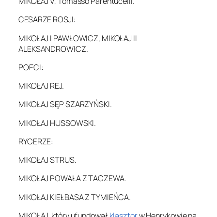
MIKOŁAJ V, Tomasso Parentucelli.
CESARZE ROSJI:
MIKOŁAJ I PAWŁOWICZ, MIKOŁAJ II
ALEKSANDROWICZ.
POECI:
MIKOŁAJ REJ.
MIKOŁAJ SĘP SZARZYŃSKI.
MIKOŁAJ HUSSOWSKI.
RYCERZE:
MIKOŁAJ STRUS.
MIKOŁAJ POWAŁA Z TACZEWA.
MIKOŁAJ KIEŁBASA Z TYMIEŃCA.
MIKOŁAJ, który ufundował
klasztor
w Henrykowie na