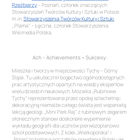
Rzeźbiarzy
– Poznań; członek znaczących
Stowarzyszeń Twórców Kultury i Sztuki w Polsce
m.in
.
Stowarzyszenia Twórców Kultury i Sztuki
,,Plama” – Łęczna; członek Stowarzyszenia
Wikimedia Polska.
.
Ach – Achievements • Sukcesy:
Mieszka i tworzy w miejscowości Tychy – Górny
Śląsk. Tu uskutecznił bogactwo ogólnodostępnych
prac artystycznych opartych na wiedzy ekspertów
wielu dziedzin naukowych. Mozaika „Rubinowe
Tychy” reprezentowana przez opokę szlachetną i
dekoracyjną niemalże całego świata jest wspaniałą
lekcją geologi. „Mini Park Raj” z rubinowym zegarem
słonecznym stanowi doskonałe wypełnienie
wykładu geografii dla uczniów pierwszoplanowo
szkół podstawowych. Z kolei „Wielkopolska” i
„Polan” to historia początków powstania Polski i jej