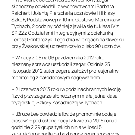
słoneczny odwiedzili z wychowawcami Barbarą
Raichert i Jolantą Pierzchałą uczniowie I i II klasy
Szkoły Podstawowej nr 10 im. Gustawa Morcinka w
Tychach, 2 godziny później zjawiła się tu klasa IV z
SP 22 z Oddziałami Integracyjnymi z opiekunką
Teresą Gontarczyk. Tego dnia w lekcjach na skwerku
przy Żwakowskiej uczestniczyło blisko 90 uczniów.
• W nocy z 05 na 06 października 2012 roku
nieznany sprawca uszkodził zegar. Od dnia 25
listopada 2012 autor zegara założył profesjonalny
monitoring z całodobowym nagrywaniem.
• 21 czerwca 2013 roku w godzinach rannych lekcję
fizyki przy zegarze słonecznym miała jedna klasa
fryzjerskiej Szkoły Zasadniczej w Tychach.
• „Bruce Lee powiedziałby, że gnomon nie oddaje
ciosów” – pod osłoną nocy 12 kwietnia 2015 roku o
godzinie 2.29 grupa tyskich ninja w ilości 5
karateków napadła na bezbronny zegar słoneczny