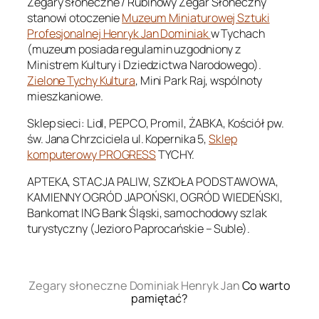
Zegary słoneczne / Rubinowy Zegar Słoneczny
stanowi otoczenie
Muzeum Miniaturowej Sztuki
Profesjonalnej Henryk Jan Dominiak
w Tychach
(muzeum posiada regulamin uzgodniony z
Ministrem Kultury i Dziedzictwa Narodowego).
Zielone Tychy Kultura
, Mini Park Raj, wspólnoty
mieszkaniowe.
Sklep sieci: Lidl, PEPCO, Promil, ŻABKA, Kościół pw.
św. Jana Chrzciciela ul. Kopernika 5,
Sklep
komputerowy PROGRESS
TYCHY.
APTEKA, STACJA PALIW, SZKOŁA PODSTAWOWA,
KAMIENNY OGRÓD JAPOŃSKI, OGRÓD WIEDEŃSKI,
Bankomat ING Bank Śląski, samochodowy szlak
turystyczny (Jezioro Paprocańskie – Suble).
.
Zegary słoneczne Dominiak Henryk Jan
Co warto
pamiętać?