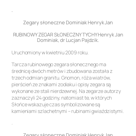
.
Zegary słoneczne Dominiak Henryk Jan
RUBINOWY ZEGAR SŁONECZNY TYCHY Henryk Jan
Dominiak, dr Lucjan Pajdzik.
Uruchomiony w kwietniu 2009 roku.
Tarcza rubinowego zegara słonecznego ma
średnicę dwóch metrów i zbudowana została z
trzech odmian granitu. Gnomon, róża wiatrów,
pierścień ze znakami zodiaku i opisy zegara są
wykonane ze stali nierdzewnej. Na zegarze autorzy
zaznaczyli 24 godziny, natomiast te, w których
Słońce wskazuje czas symbolizowane są
kamieniami szlachetnymi – rubinami gwiaździstymi.
.
Zegary słoneczne Dominiak Henryk Jan