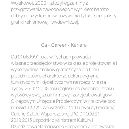
Wojskowej; 2000 – złożył egzaminy z
przygotowania zawodowego z wynikiem bardzo
dobrym i uzyskał prawo używania tytułu specjalisty
grafiki reklamowej i wydawniczej.
.
Ca – Career • Kariera:
Od 01.06.1991 roku w Tychach prowadzi
własne przedsiębiorstwo w zakresie projektowania i
wykonywania znaków graficznych dla firm i
przedmiotów o charakterze dekoracyjnym,
turystycznym i dydaktycznym na rzecz Miasta
Tychy. 26.02.2008 roku zgłosił do ewidencji znaku
wytwórcy swój znak firmowy i zarejestrował go w
Okręgowym Urzędzie Probierczym w Krakowie pod
nr ewid. 12 322. We wrześniu 2011 utworzył mobilną
Galerię Sztuki Współczesnej „PO DRODZE”.
22.10.2013 uzgodnił z Ministrem Kultury i
Dziedzictwa Narodowego Bogdanem Zdrojewskim