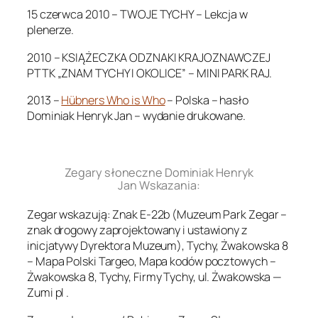
15 czerwca 2010 – TWOJE TYCHY – Lekcja w
plenerze.
2010 – KSIĄŻECZKA ODZNAKI KRAJOZNAWCZEJ
PTTK „ZNAM TYCHY I OKOLICE” – MINI PARK RAJ.
2013 –
Hübners Who is Who
– Polska – hasło
Dominiak Henryk Jan – wydanie drukowane.
.
Zegary słoneczne Dominiak Henryk
Jan Wskazania:
Zegar wskazują: Znak E-22b (Muzeum Park Zegar –
znak drogowy zaprojektowany i ustawiony z
inicjatywy Dyrektora Muzeum), Tychy, Żwakowska 8
– Mapa Polski Targeo, Mapa kodów pocztowych –
Żwakowska 8, Tychy, Firmy Tychy, ul. Żwakowska —
Zumi pl .