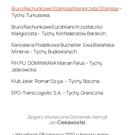
Biuro Rachunkowe Stokłosa Małgorzata Stokłosa
–
Tychy, Turkusowa.
Biuro Rachunkowe Eurobilans Krzysteczko
Małgorzata – Tychy, Konfederatów Barskich.
Kancelaria Podatkowa Buchalter. Ewa Bielańska-
Minerva – Tychy, Budowlanych.
P.H.P.U. DOMINIKANA Marian Felus – Tychy,
Jaśkowicka.
Klub Joker. Roman Szyja. – Tychy, Boczna.
EPO-Trans Logistic S.A. – Tychy, Graniczna.
.
Zegary słoneczne Dominiak Henryk
Jan
Ciekawostki:
• We wtorek 08 czerwca 2010 rubinowy zegar