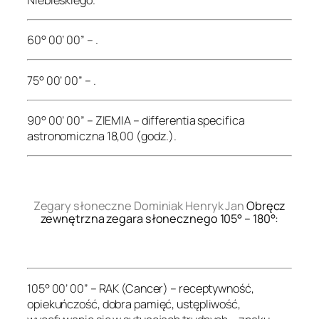
60° 00’ 00” – .
75° 00’ 00” – .
90° 00’ 00” – ZIEMIA – differentia specifica
astronomiczna 18,00 (godz.).
.
Zegary słoneczne Dominiak Henryk Jan
Obręcz
zewnętrzna zegara słonecznego 105° – 180°:
.
105° 00’ 00” – RAK (Cancer) – receptywność,
opiekuńczość, dobra pamięć, ustępliwość,