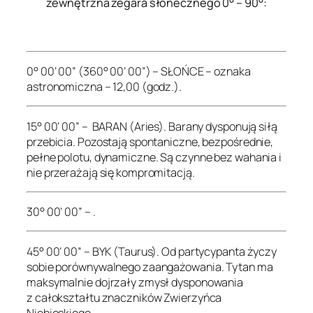
zewnętrzna zegara słonecznego 0° – 90°:
.
0° 00’ 00” (360° 00’ 00”) – SŁOŃCE – oznaka
astronomiczna – 12,00 (godz.).
15° 00’ 00” – BARAN (Aries). Barany dysponują siłą
przebicia. Pozostają spontaniczne, bezpośrednie,
pełne polotu, dynamiczne. Są czynne bez wahania i
nie przerażają się kompromitacją.
30° 00’ 00” – .
45° 00’ 00” – BYK (Taurus). Od partycypanta życzy
sobie porównywalnego zaangażowania. Tytan ma
maksymalnie dojrzały zmysł dysponowania
z całokształtu znaczników Zwierzyńca
Niebieskiego.