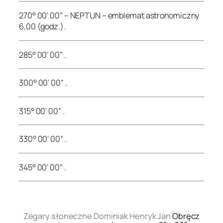
270° 00’ 00” – NEPTUN – emblemat astronomiczny
6,00 (godz.).
285° 00’ 00” .
300° 00’ 00” .
315° 00’ 00” .
330° 00’ 00” .
345° 00’ 00” .
.
Zegary słoneczne Dominiak Henryk Jan
Obręcz