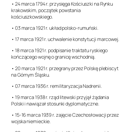
• 24 marca 1794 r. przysięga Kościuszki na Rynku
krakowskim, początek powstania
kościuszkowskiego.
• 03 marca 1921 r. układ polsko-rumuński.
• 17 marca 1921 r. uchwalenie konstytucji marcowej.
• 18 marca 1921 r. podpisanie traktatu ryskiego
kończącego wojnę o granicę wschodnią.
• 20 marca 1921 r. przegrany przez Polskę plebiscyt
na Górnym Śląsku.
• 07 marca 1936 r. remilitaryzacja Nadrenii.
• 19 marca 1938 r. rząd litewski przyjął żądania
Polski i nawiązał stosunki dyplomatyczne.
• 15-16 marca 1939 r. zajęcie Czechosłowacji przez
wojska niemieckie.