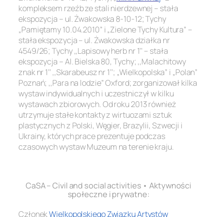
kompleksem rzeźb ze stali nierdzewnej – stała
ekspozycja – ul. Żwakowska 8-10-12; Tychy
„Pamiętamy 10.04.2010” i „Zielone Tychy Kultura” –
stała ekspozycja – ul. Żwakowska działka nr
4549/26; Tychy ,,Lapisowy herb nr 1’’ – stała
ekspozycja – Al. Bielska 80, Tychy; ,,Malachitowy
znak nr 1’’ ,,Skarabeusz nr 1’’; „Wielkopolska” i „Polan”
Poznań; ,,Para na lodzie’’ Oxford; zorganizował kilka
wystaw indywidualnych i uczestniczył w kilku
wystawach zbiorowych. Od roku 2013 również
utrzymuje stałe kontakty z wirtuozami sztuk
plastycznych z Polski, Węgier, Brazylii, Szwecji i
Ukrainy, których prace prezentuje podczas
czasowych wystaw Muzeum na terenie kraju.
.
CaSA – Civil and social activities • Aktywności
społeczne i prywatne:
Członek
Wielkopolskiego Związku Artystów