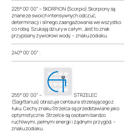
225° 00’ 00” – SKORPION (Scorpio) Skorpiony są
znane ze swoich intensywnych odczuć,
determinacji i silnego zaangażowania we wszystko
co robią. Szukają dziury w całym. Jest to znak
przypisany żywiołowi wody. – znaku zodiaku.
240° 00’ 00” .
255° 00’ 00” –
STRZELEC
(Sagittarius) obrazuje centaura strzelającego z
łuku. Cechy znaku Strzelca są przedstawiane jako
optymistyczne. Strzelce są osobami bardzo
ruchliwymi, pełnymi energii i żądnymi przygód. –
znaku zodiaku.