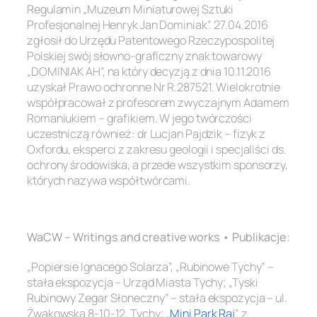
Regulamin „Muzeum Miniaturowej Sztuki
Profesjonalnej Henryk Jan Dominiak”. 27.04.2016
zgłosił do Urzędu Patentowego Rzeczypospolitej
Polskiej swój słowno-graficzny znak towarowy
„DOMINIAK AH”, na który decyzją z dnia 10.11.2016
uzyskał Prawo ochronne Nr R.287521. Wielokrotnie
współpracował z profesorem zwyczajnym Adamem
Romaniukiem – grafikiem. W jego twórczości
uczestniczą również: dr Lucjan Pajdzik – fizyk z
Oxfordu, eksperci z zakresu geologii i specjaliści ds.
ochrony środowiska, a przede wszystkim sponsorzy,
których nazywa współtwórcami.
.
WaCW – Writings and creative works • Publikacje:
„Popiersie Ignacego Solarza”, „Rubinowe Tychy” –
stała ekspozycja – Urząd Miasta Tychy; „Tyski
Rubinowy Zegar Słoneczny” – stała ekspozycja – ul.
Żwakowska 8-10-12, Tychy; „
Mini Park Raj
” z