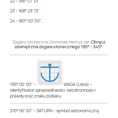
22 – 156° 07’ 01” .
23 – 168° 23’ 13” .
24 – 180° 00’ 00” .
.
Zegary słoneczne Dominiak Henryk Jan
Obręcz
zewnętrzna zegara słonecznego 195° – 345°:
195° 00’ 00” –
WAGA (Libra) –
identyfikator sprawiedliwości, bezstronności i
prawdy oraz znaku zodiaku.
210° 00’ 00” – SATURN – symbol astronomiczny.