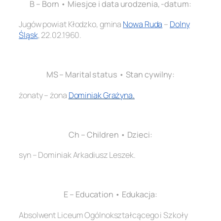
B – Born • Miesjce i data urodzenia, -datum:
Jugów powiat Kłodzko, gmina
Nowa Ruda
–
Dolny
Śląsk
, 22.02.1960.
.
MS – Marital status • Stan cywilny:
żonaty – żona
Dominiak Grażyna
.
.
Ch – Children • Dzieci:
syn – Dominiak Arkadiusz Leszek.
.
E – Education • Edukacja:
Absolwent Liceum Ogólnokształcącego i Szkoły