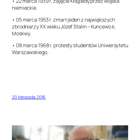
• 22 marca 1939 r. zajęcie Kłajpedy przez wojska
niemieckie.
• 05 marca 1953 r. zmarł jeden z największych
zbrodniarzy XX wieku Józef Stalin – Kuncewo k.
Moskwy.
• 08 marca 1968 r. protesty studentów Uniwersytetu
Warszawskiego.
20 listopada 2016