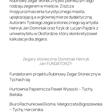
Rubinowy zegar słoneczny jest pierwszym tego
rodzaju zegarem w mieście. Ziszcza
misję urozmaicenia turystycznego miasta,
upiększającą a w głównej mierze dydaktyczną.
Autorami Tyskiego zegara słonecznego są artysta
Henryk Jan Dominiak oraz fizyk dr Lucjan Pajdzik z
uniwersytetu w Oksfordzie, który skonkretyzował
kalkulacje dla zegara.
.
Zegary słoneczne Dominiak Henryk
Jan FUNDATORZY:
Fundatorami projektu Rubinowy Zegar Słoneczny w
Tychach są:
Hurtownia Papiernicza Paweł Wysocki – Tychy,
Bielska.
Biuro Rachunkowe Ekoma. Małgorzata Bigoszewska
– Tychy, Harcerska.