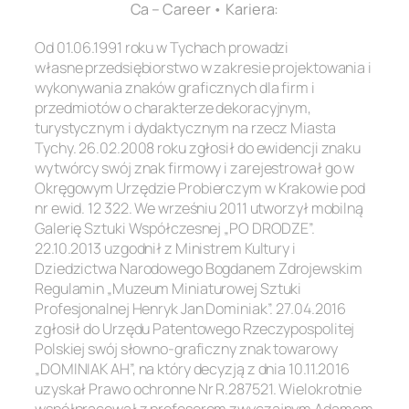
Ca – Career • Kariera:
Od 01.06.1991 roku w Tychach prowadzi
własne przedsiębiorstwo w zakresie projektowania i
wykonywania znaków graficznych dla firm i
przedmiotów o charakterze dekoracyjnym,
turystycznym i dydaktycznym na rzecz Miasta
Tychy. 26.02.2008 roku zgłosił do ewidencji znaku
wytwórcy swój znak firmowy i zarejestrował go w
Okręgowym Urzędzie Probierczym w Krakowie pod
nr ewid. 12 322. We wrześniu 2011 utworzył mobilną
Galerię Sztuki Współczesnej „PO DRODZE”.
22.10.2013 uzgodnił z Ministrem Kultury i
Dziedzictwa Narodowego Bogdanem Zdrojewskim
Regulamin „Muzeum Miniaturowej Sztuki
Profesjonalnej Henryk Jan Dominiak”. 27.04.2016
zgłosił do Urzędu Patentowego Rzeczypospolitej
Polskiej swój słowno-graficzny znak towarowy
„DOMINIAK AH”, na który decyzją z dnia 10.11.2016
uzyskał Prawo ochronne Nr R.287521. Wielokrotnie
współpracował z profesorem zwyczajnym Adamem