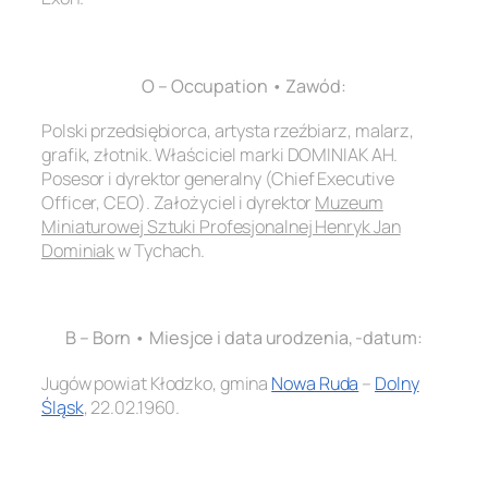
.
O – Occupation • Zawód:
Polski przedsiębiorca, artysta rzeźbiarz, malarz,
grafik, złotnik. Właściciel marki DOMINIAK AH.
Posesor i dyrektor generalny (Chief Executive
Officer, CEO). Założyciel i dyrektor
Muzeum
Miniaturowej Sztuki Profesjonalnej Henryk Jan
Dominiak
w Tychach.
.
B – Born • Miesjce i data urodzenia, -datum:
Jugów powiat Kłodzko, gmina
Nowa Ruda
–
Dolny
Śląsk
, 22.02.1960.
.