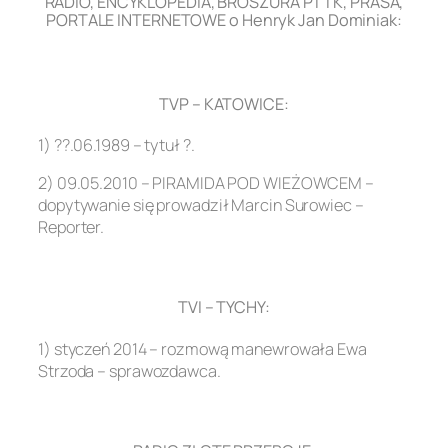
RADIO, ENCYKLOPEDIA, BROSZURA PTTK, PRASA,
PORTALE INTERNETOWE o Henryk Jan Dominiak:
.
TVP – KATOWICE:
1) ??.06.1989 – tytuł ?.
2) 09.05.2010 – PIRAMIDA POD WIEŻOWCEM –
dopytywanie się prowadził Marcin Surowiec –
Reporter.
.
TVI – TYCHY:
1) styczeń 2014 – rozmową manewrowała Ewa
Strzoda – sprawozdawca.
.