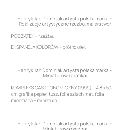
.
Henryk Jan Dominiak artysta polska marka •
Realizacje artystyczne rzeźba, malarstwo:
POCZĄTEK – rzeźba.
EKSPANSJA KOLORÓW – płótno olej.
.
Henryk Jan Dominiak artysta polska marka •
Miniaturowa grafika:
KOMPLEKS GASTRONOMICZNY (1999) – 4,8 x 5,2
cm grafika papier, tusz, folia szlach met, folia
miedziana – miniatura.
.
Henryk Jan Dominiak artysta polska marka •
Miniaturowa rzeźba: