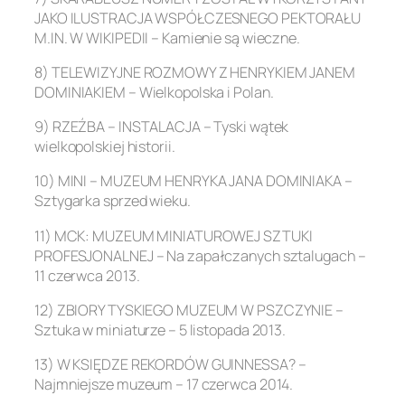
JAKO ILUSTRACJA WSPÓŁCZESNEGO PEKTORAŁU
M.IN. W WIKIPEDII – Kamienie są wieczne.
8) TELEWIZYJNE ROZMOWY Z HENRYKIEM JANEM
DOMINIAKIEM – Wielkopolska i Polan.
9) RZEŹBA – INSTALACJA – Tyski wątek
wielkopolskiej historii.
10) MINI – MUZEUM HENRYKA JANA DOMINIAKA –
Sztygarka sprzed wieku.
11) MCK: MUZEUM MINIATUROWEJ SZTUKI
PROFESJONALNEJ – Na zapałczanych sztalugach –
11 czerwca 2013.
12) ZBIORY TYSKIEGO MUZEUM W PSZCZYNIE –
Sztuka w miniaturze – 5 listopada 2013.
13) W KSIĘDZE REKORDÓW GUINNESSA? –
Najmniejsze muzeum – 17 czerwca 2014.