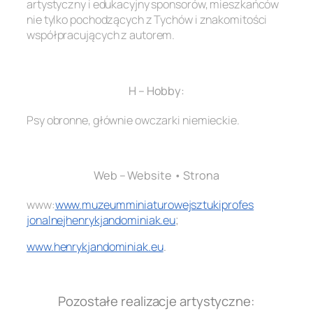
artystyczny i edukacyjny sponsorów, mieszkańców
nie tylko pochodzących z Tychów i znakomitości
współpracujących z autorem.
.
H – Hobby:
Psy obronne, głównie owczarki niemieckie.
.
Web – Website • Strona
www:
www.
muzeumminiaturowejsztukiprofes
jonalnejhenrykjandominiak.eu
;
www.henrykjandominiak.eu
.
.
Pozostałe realizacje artystyczne: