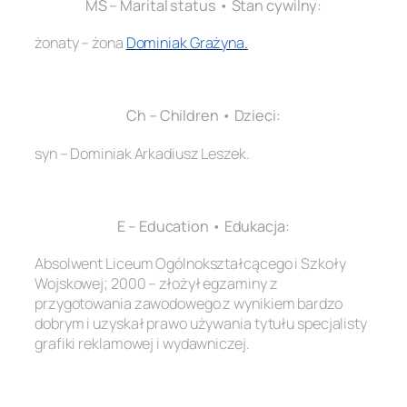
MS – Marital status • Stan cywilny:
żonaty – żona
Dominiak Grażyna
.
.
Ch – Children • Dzieci:
syn – Dominiak Arkadiusz Leszek.
.
E – Education • Edukacja:
Absolwent Liceum Ogólnokształcącego i Szkoły
Wojskowej; 2000 – złożył egzaminy z
przygotowania zawodowego z wynikiem bardzo
dobrym i uzyskał prawo używania tytułu specjalisty
grafiki reklamowej i wydawniczej.
.