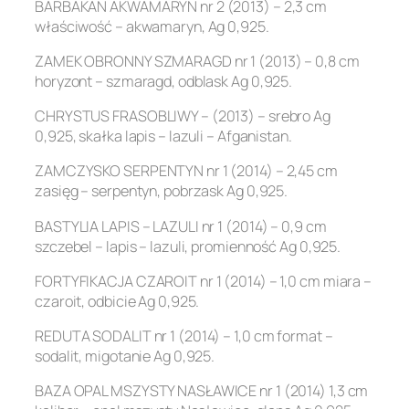
BARBAKAN AKWAMARYN nr 2 (2013) – 2,3 cm
właściwość – akwamaryn, Ag 0,925.
ZAMEK OBRONNY SZMARAGD nr 1 (2013) – 0,8 cm
horyzont – szmaragd, odblask Ag 0,925.
CHRYSTUS FRASOBLIWY – (2013) – srebro Ag
0,925, skałka lapis – lazuli – Afganistan.
ZAMCZYSKO SERPENTYN nr 1 (2014) – 2,45 cm
zasięg – serpentyn, pobrzask Ag 0,925.
BASTYLIA LAPIS – LAZULI nr 1 (2014) – 0,9 cm
szczebel – lapis – lazuli, promienność Ag 0,925.
FORTYFIKACJA CZAROIT nr 1 (2014) – 1,0 cm miara –
czaroit, odbicie Ag 0,925.
REDUTA SODALIT nr 1 (2014) – 1,0 cm format –
sodalit, migotanie Ag 0,925.
BAZA OPAL MSZYSTY NASŁAWICE nr 1 (2014) 1,3 cm