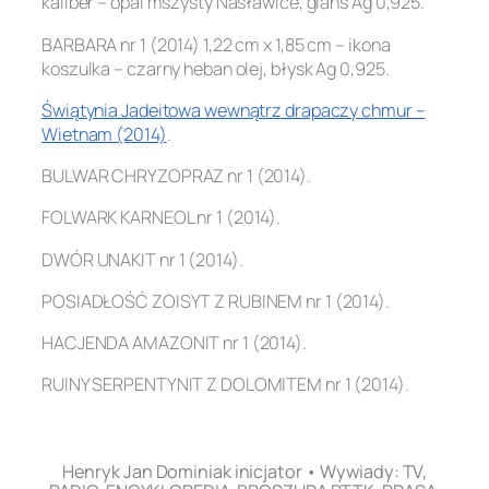
kaliber – opal mszysty Nasławice, glans Ag 0,925.
BARBARA nr 1 (2014) 1,22 cm x 1,85 cm – ikona
koszulka – czarny heban olej, błysk Ag 0,925.
Świątynia Jadeitowa wewnątrz drapaczy chmur –
Wietnam (2014)
.
BULWAR CHRYZOPRAZ nr 1 (2014).
FOLWARK KARNEOL nr 1 (2014).
DWÓR UNAKIT nr 1 (2014).
POSIADŁOŚĆ ZOISYT Z RUBINEM nr 1 (2014).
HACJENDA AMAZONIT nr 1 (2014).
RUINY SERPENTYNIT Z DOLOMITEM nr 1 (2014).
.
Henryk Jan Dominiak inicjator • Wywiady: TV,