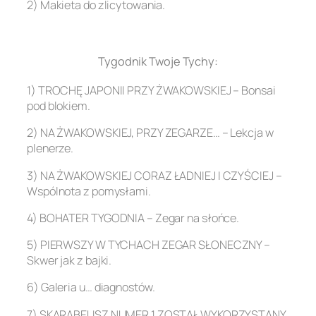
2) Makieta do zlicytowania.
.
Tygodnik Twoje Tychy:
1) TROCHĘ JAPONII PRZY ŻWAKOWSKIEJ – Bonsai
pod blokiem.
2) NA ŻWAKOWSKIEJ, PRZY ZEGARZE… – Lekcja w
plenerze.
3) NA ŻWAKOWSKIEJ CORAZ ŁADNIEJ I CZYŚCIEJ –
Wspólnota z pomysłami.
4) BOHATER TYGODNIA – Zegar na słońce.
5) PIERWSZY W TYCHACH ZEGAR SŁONECZNY –
Skwer jak z bajki.
6) Galeria u… diagnostów.
7) SKARABEUSZ NUMER 1 ZOSTAŁ WYKORZYSTANY