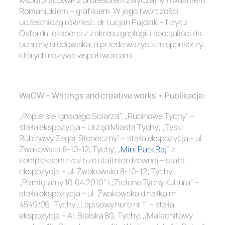
Romaniukiem – grafikiem. W jego twórczości
uczestniczą również: dr Lucjan Pajdzik – fizyk z
Oxfordu, eksperci z zakresu geologii i specjaliści ds.
ochrony środowiska, a przede wszystkim sponsorzy,
których nazywa współtwórcami.
.
WaCW – Writings and creative works • Publikacje:
„Popiersie Ignacego Solarza”, „Rubinowe Tychy” –
stała ekspozycja – Urząd Miasta Tychy; „Tyski
Rubinowy Zegar Słoneczny” – stała ekspozycja – ul.
Żwakowska 8-10-12, Tychy; „
Mini Park Raj
” z
kompleksem rzeźb ze stali nierdzewnej – stała
ekspozycja – ul. Żwakowska 8-10-12; Tychy
„Pamiętamy 10.04.2010” i „Zielone Tychy Kultura” –
stała ekspozycja – ul. Żwakowska działka nr
4549/26; Tychy ,,Lapisowy herb nr 1’’ – stała
ekspozycja – Al. Bielska 80, Tychy; ,,Malachitowy