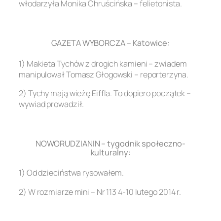
włodarzyła Monika Chruścińska – felietonista.
.
GAZETA WYBORCZA – Katowice:
1) Makieta Tychów z drogich kamieni – zwiadem
manipulował Tomasz Głogowski – reporterzyna.
2) Tychy mają wieżę Eiffla. To dopiero początek –
wywiad prowadził.
.
NOWORUDZIANIN – tygodnik społeczno-
kulturalny:
1) Od dzieciństwa rysowałem.
2) W rozmiarze mini – Nr 113 4-10 lutego 2014 r.
.