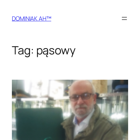
Przejdź
do
DOMINIAK AH™
treści
Tag:
pąsowy