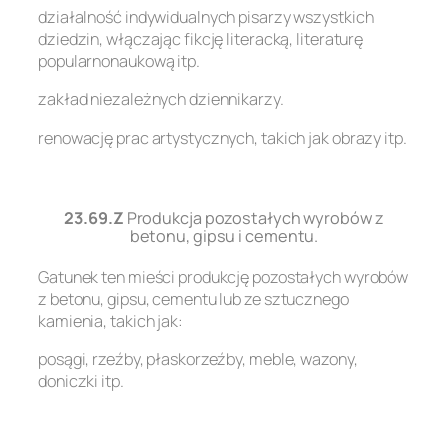
działalność indywidualnych pisarzy wszystkich
dziedzin, włączając fikcję literacką, literaturę
popularnonaukową itp.
zakład niezależnych dziennikarzy.
renowację prac artystycznych, takich jak obrazy itp.
.
23.69.Z
Produkcja pozostałych wyrobów z
betonu, gipsu i cementu.
Gatunek ten mieści produkcję pozostałych wyrobów
z betonu, gipsu, cementu lub ze sztucznego
kamienia, takich jak:
posągi, rzeźby, płaskorzeźby, meble, wazony,
doniczki itp.
.