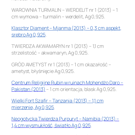
WAROWNIA TURMALIN – WERDELIT nr 1 (2013) – 1
cm wymowa – turmalin – werdelit, Ag 0,925.
Klasztor Diament – Mjanma (2013) – 0,3 cm aspekt,
srebro Ag 0,925
.
TWIERDZA AKWAMARYN nr 1 (2013) – 1,1 cm
strzelistość – akwamaryn, Ag 0,925.
GRÓD AMETYST nr 1 (2013) – 1 cm okazałość –
ametyst, błyśnięcie Ag 0,925.
Centrum Religijne Rubin w ruinach Mohendżo Daro –
Pakistan (2013)
– 1 cm orientacja, blask Ag 0,925.
Wielki Fort Szafir – Tanzania (2013) – 1,1 cm
mierzenie, Ag 0,925
.
Neogotycka Twierdza Purpuryt – Namibia (2013) –
1,4 cm wysmukłość, światło Ag 0,925
.