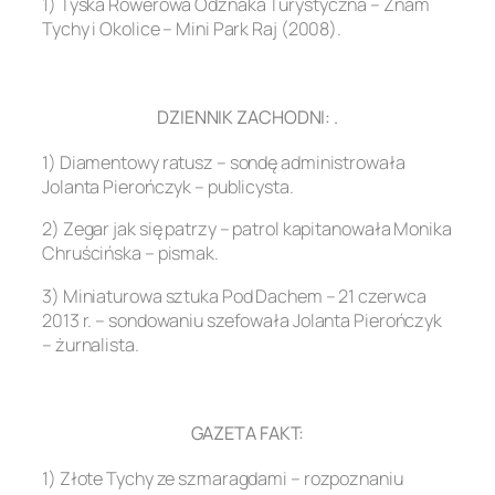
1) Tyska Rowerowa Odznaka Turystyczna – Znam
Tychy i Okolice – Mini Park Raj (2008).
.
DZIENNIK ZACHODNI: .
1) Diamentowy ratusz – sondę administrowała
Jolanta Pierończyk – publicysta.
2) Zegar jak się patrzy – patrol kapitanowała Monika
Chruścińska – pismak.
3) Miniaturowa sztuka Pod Dachem – 21 czerwca
2013 r. – sondowaniu szefowała Jolanta Pierończyk
– żurnalista.
.
GAZETA FAKT:
1) Złote Tychy ze szmaragdami – rozpoznaniu