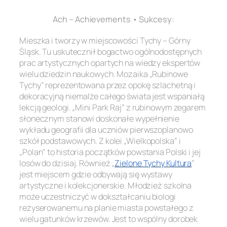
Ach – Achievements • Sukcesy:
Mieszka i tworzy w miejscowości Tychy – Górny
Śląsk. Tu uskutecznił bogactwo ogólnodostępnych
prac artystycznych opartych na wiedzy ekspertów
wielu dziedzin naukowych. Mozaika „Rubinowe
Tychy” reprezentowana przez opokę szlachetną i
dekoracyjną niemalże całego świata jest wspaniałą
lekcją geologi. „Mini Park Raj” z rubinowym zegarem
słonecznym stanowi doskonałe wypełnienie
wykładu geografii dla uczniów pierwszoplanowo
szkół podstawowych. Z kolei „Wielkopolska” i
„Polan” to historia początków powstania Polski i jej
losów do dzisiaj. Również „
Zielone Tychy Kultura
”
jest miejscem gdzie odbywają się wystawy
artystyczne i kolekcjonerskie. Młodzież szkolna
może uczestniczyć w dokształcaniu biologi
reżyserowanemu na planie miasta powstałego z
wielu gatunków krzewów. Jest to wspólny dorobek