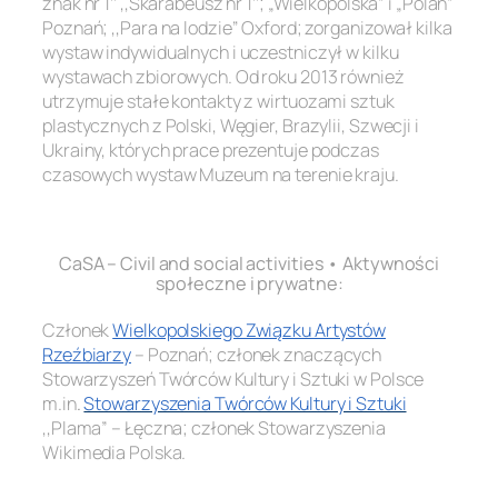
znak nr 1’’ ,,Skarabeusz nr 1’’; „Wielkopolska” i „Polan”
Poznań; ,,Para na lodzie’’ Oxford; zorganizował kilka
wystaw indywidualnych i uczestniczył w kilku
wystawach zbiorowych. Od roku 2013 również
utrzymuje stałe kontakty z wirtuozami sztuk
plastycznych z Polski, Węgier, Brazylii, Szwecji i
Ukrainy, których prace prezentuje podczas
czasowych wystaw Muzeum na terenie kraju.
.
CaSA – Civil and social activities • Aktywności
społeczne i prywatne:
Członek
Wielkopolskiego Związku Artystów
Rzeźbiarzy
– Poznań; członek znaczących
Stowarzyszeń Twórców Kultury i Sztuki w Polsce
m.in
.
Stowarzyszenia Twórców Kultury i Sztuki
,,Plama” – Łęczna; członek Stowarzyszenia
Wikimedia Polska.
.