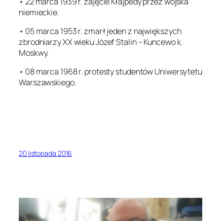
• 22 marca 1939 r. zajęcie Kłajpedy przez wojska
niemieckie.
• 05 marca 1953 r. zmarł jeden z największych
zbrodniarzy XX wieku Józef Stalin – Kuncewo k.
Moskwy.
• 08 marca 1968 r. protesty studentów Uniwersytetu
Warszawskiego.
20 listopada 2016