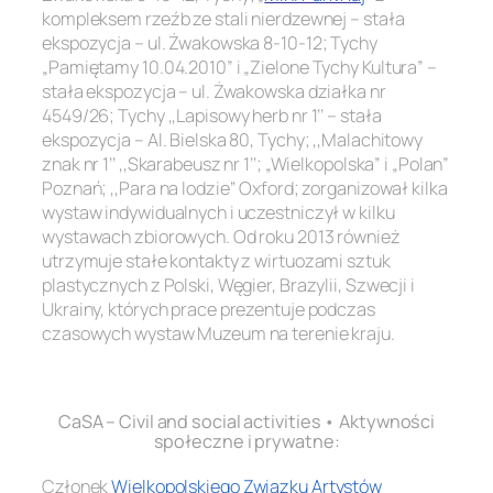
kompleksem rzeźb ze stali nierdzewnej – stała
ekspozycja – ul. Żwakowska 8-10-12; Tychy
„Pamiętamy 10.04.2010” i „Zielone Tychy Kultura” –
stała ekspozycja – ul. Żwakowska działka nr
4549/26; Tychy ,,Lapisowy herb nr 1’’ – stała
ekspozycja – Al. Bielska 80, Tychy; ,,Malachitowy
znak nr 1’’ ,,Skarabeusz nr 1’’; „Wielkopolska” i „Polan”
Poznań; ,,Para na lodzie’’ Oxford; zorganizował kilka
wystaw indywidualnych i uczestniczył w kilku
wystawach zbiorowych. Od roku 2013 również
utrzymuje stałe kontakty z wirtuozami sztuk
plastycznych z Polski, Węgier, Brazylii, Szwecji i
Ukrainy, których prace prezentuje podczas
czasowych wystaw Muzeum na terenie kraju.
.
CaSA – Civil and social activities • Aktywności
społeczne i prywatne:
Członek
Wielkopolskiego Związku Artystów