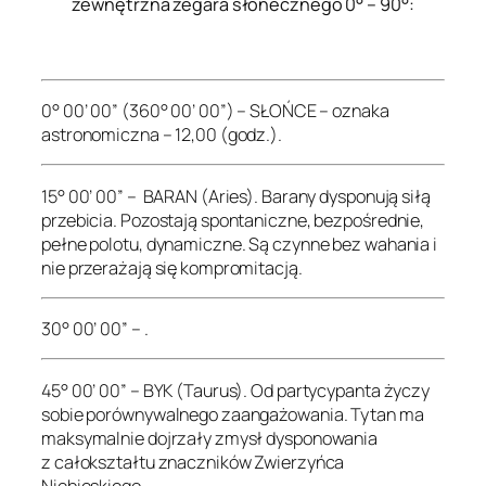
zewnętrzna zegara słonecznego 0° – 90°:
.
0° 00’ 00” (360° 00’ 00”) – SŁOŃCE – oznaka
astronomiczna – 12,00 (godz.).
15° 00’ 00” – BARAN (Aries). Barany dysponują siłą
przebicia. Pozostają spontaniczne, bezpośrednie,
pełne polotu, dynamiczne. Są czynne bez wahania i
nie przerażają się kompromitacją.
30° 00’ 00” – .
45° 00’ 00” – BYK (Taurus). Od partycypanta życzy
sobie porównywalnego zaangażowania. Tytan ma
maksymalnie dojrzały zmysł dysponowania
z całokształtu znaczników Zwierzyńca
Niebieskiego.