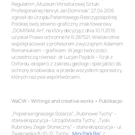
Regulamin „Muzeum Miniaturowej Sztuki
Profesjonalnej Henryk Jan Dominiak”. 27.04.2016
zgłosił do Urzędu Patentowego Rzeczypospolitej
Polskiej swój słowno-graficzny znak towarowy
„DOMINIAK AH”, na który decyzją z dnia 10.11.2016
uzyskał Prawo ochronne Nr R.287521. Wielokrotnie
współpracował z profesorem zwyczajnym Adamem
Romaniukiem – grafikiem. W jego twórczości
uczestniczą również: dr Lucjan Pajdzik – fizyk z
Oxfordu, eksperci z zakresu geologii i specjaliści ds.
ochrony środowiska, a przede wszystkim sponsorzy,
których nazywa współtwórcami.
.
WaCW – Writings and creative works • Publikacje:
„Popiersie Ignacego Solarza”, „Rubinowe Tychy” –
stała ekspozycja – Urząd Miasta Tychy; „Tyski
Rubinowy Zegar Słoneczny” – stała ekspozycja – ul.
Żwakowska 8-10-12, Tychy; „
Mini Park Raj
” z