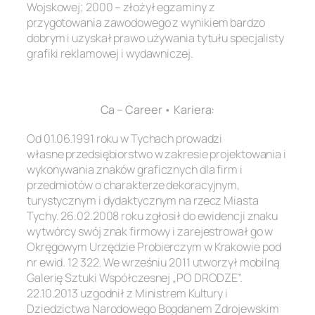
Wojskowej; 2000 – złożył egzaminy z
przygotowania zawodowego z wynikiem bardzo
dobrym i uzyskał prawo używania tytułu specjalisty
grafiki reklamowej i wydawniczej.
.
Ca – Career • Kariera:
Od 01.06.1991 roku w Tychach prowadzi
własne przedsiębiorstwo w zakresie projektowania i
wykonywania znaków graficznych dla firm i
przedmiotów o charakterze dekoracyjnym,
turystycznym i dydaktycznym na rzecz Miasta
Tychy. 26.02.2008 roku zgłosił do ewidencji znaku
wytwórcy swój znak firmowy i zarejestrował go w
Okręgowym Urzędzie Probierczym w Krakowie pod
nr ewid. 12 322. We wrześniu 2011 utworzył mobilną
Galerię Sztuki Współczesnej „PO DRODZE”.
22.10.2013 uzgodnił z Ministrem Kultury i
Dziedzictwa Narodowego Bogdanem Zdrojewskim