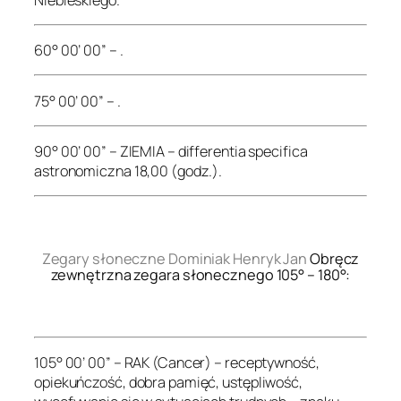
60° 00’ 00” – .
75° 00’ 00” – .
90° 00’ 00” – ZIEMIA – differentia specifica
astronomiczna 18,00 (godz.).
.
Zegary słoneczne Dominiak Henryk Jan
Obręcz
zewnętrzna zegara słonecznego 105° – 180°:
.
105° 00’ 00” – RAK (Cancer) – receptywność,
opiekuńczość, dobra pamięć, ustępliwość,