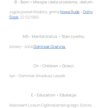
B – Born • Miesjce i data urodzenia, -datum:
Jugów powiat Kłodzko, gmina
Nowa Ruda
–
Dolny
Śląsk
, 22.02.1960.
.
MS – Marital status • Stan cywilny:
żonaty – żona
Dominiak Grażyna
.
.
Ch – Children • Dzieci:
syn – Dominiak Arkadiusz Leszek.
.
E – Education • Edukacja:
Absolwent Liceum Ogólnokształcącego i Szkoły