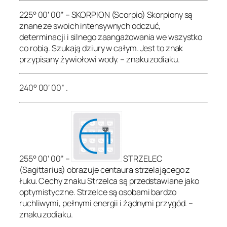
225° 00’ 00” – SKORPION (Scorpio) Skorpiony są
znane ze swoich intensywnych odczuć,
determinacji i silnego zaangażowania we wszystko
co robią. Szukają dziury w całym. Jest to znak
przypisany żywiołowi wody. – znaku zodiaku.
240° 00’ 00” .
255° 00’ 00” –
STRZELEC
(Sagittarius) obrazuje centaura strzelającego z
łuku. Cechy znaku Strzelca są przedstawiane jako
optymistyczne. Strzelce są osobami bardzo
ruchliwymi, pełnymi energii i żądnymi przygód. –
znaku zodiaku.