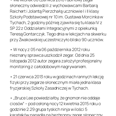
słoneczny odwiedzili z wychowawcami Barbarą
Raichert i Jolantą Pierzchałą uczniowie I i II klasy
Szkoły Podstawowej nr 10 im. Gustawa Morcinka w
Tychach, 2 godziny później zjawiła się tu klasa IV z
SP 22 z Oddziałami Integracyjnymi z opiekunką
Teresą Gontarczyk. Tego dnia w lekcjach na skwerku
przy Żwakowskiej uczestniczyło blisko 90 uczniów.
• W nocy z 05 na 06 października 2012 roku
nieznany sprawca uszkodził zegar. Od dnia 25
listopada 2012 autor zegara założył profesjonalny
monitoring z całodobowym nagrywaniem.
• 21 czerwca 2013 roku w godzinach rannych lekcję
fizyki przy zegarze słonecznym miała jedna klasa
fryzjerskiej Szkoły Zasadniczej w Tychach.
• „Bruce Lee powiedziałby, że gnomon nie oddaje
ciosów” – pod osłoną nocy 12 kwietnia 2015 roku o
godzinie 2.29 grupa tyskich ninja w ilości 5
karateków napadła na bezbronny zegar słoneczny