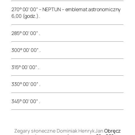
270° 00’ 00” – NEPTUN – emblemat astronomiczny
6,00 (godz.).
285° 00’ 00” .
300° 00’ 00” .
315° 00’ 00” .
330° 00’ 00” .
345° 00’ 00” .
.
Zegary słoneczne Dominiak Henryk Jan
Obręcz