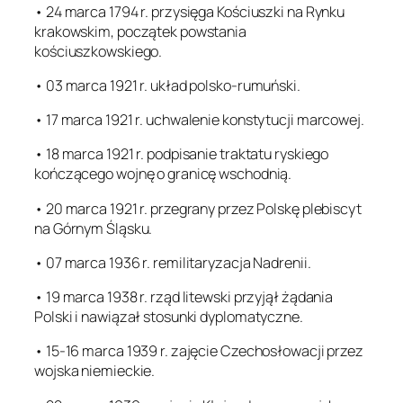
• 24 marca 1794 r. przysięga Kościuszki na Rynku
krakowskim, początek powstania
kościuszkowskiego.
• 03 marca 1921 r. układ polsko-rumuński.
• 17 marca 1921 r. uchwalenie konstytucji marcowej.
• 18 marca 1921 r. podpisanie traktatu ryskiego
kończącego wojnę o granicę wschodnią.
• 20 marca 1921 r. przegrany przez Polskę plebiscyt
na Górnym Śląsku.
• 07 marca 1936 r. remilitaryzacja Nadrenii.
• 19 marca 1938 r. rząd litewski przyjął żądania
Polski i nawiązał stosunki dyplomatyczne.
• 15-16 marca 1939 r. zajęcie Czechosłowacji przez
wojska niemieckie.