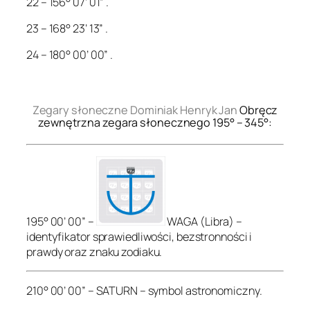
22 – 156° 07’ 01” .
23 – 168° 23’ 13” .
24 – 180° 00’ 00” .
.
Zegary słoneczne Dominiak Henryk Jan
Obręcz
zewnętrzna zegara słonecznego 195° – 345°:
195° 00’ 00” –
WAGA (Libra) –
identyfikator sprawiedliwości, bezstronności i
prawdy oraz znaku zodiaku.
210° 00’ 00” – SATURN – symbol astronomiczny.