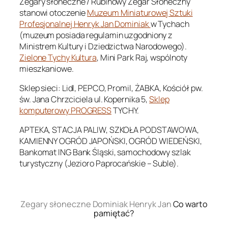
Zegary słoneczne / Rubinowy Zegar Słoneczny
stanowi otoczenie
Muzeum Miniaturowej Sztuki
Profesjonalnej Henryk Jan Dominiak
w Tychach
(muzeum posiada regulamin uzgodniony z
Ministrem Kultury i Dziedzictwa Narodowego).
Zielone Tychy Kultura
, Mini Park Raj, wspólnoty
mieszkaniowe.
Sklep sieci: Lidl, PEPCO, Promil, ŻABKA, Kościół pw.
św. Jana Chrzciciela ul. Kopernika 5,
Sklep
komputerowy PROGRESS
TYCHY.
APTEKA, STACJA PALIW, SZKOŁA PODSTAWOWA,
KAMIENNY OGRÓD JAPOŃSKI, OGRÓD WIEDEŃSKI,
Bankomat ING Bank Śląski, samochodowy szlak
turystyczny (Jezioro Paprocańskie – Suble).
.
Zegary słoneczne Dominiak Henryk Jan
Co warto
pamiętać?