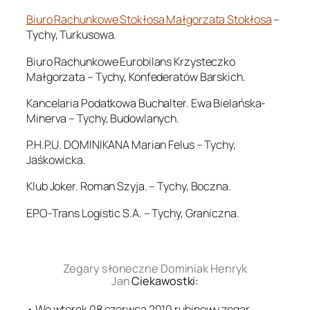
Biuro Rachunkowe Stokłosa Małgorzata Stokłosa
–
Tychy, Turkusowa.
Biuro Rachunkowe Eurobilans Krzysteczko
Małgorzata – Tychy, Konfederatów Barskich.
Kancelaria Podatkowa Buchalter. Ewa Bielańska-
Minerva – Tychy, Budowlanych.
P.H.P.U. DOMINIKANA Marian Felus – Tychy,
Jaśkowicka.
Klub Joker. Roman Szyja. – Tychy, Boczna.
EPO-Trans Logistic S.A. – Tychy, Graniczna.
.
Zegary słoneczne Dominiak Henryk
Jan
Ciekawostki:
• We wtorek 08 czerwca 2010 rubinowy zegar