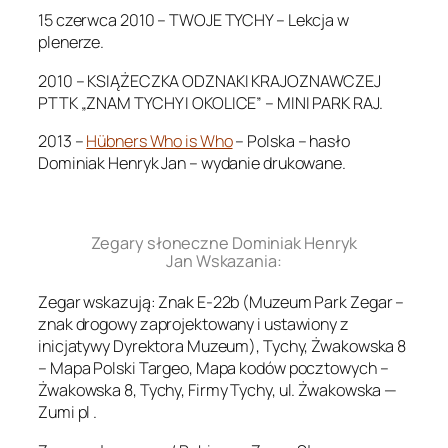
15 czerwca 2010 – TWOJE TYCHY – Lekcja w
plenerze.
2010 – KSIĄŻECZKA ODZNAKI KRAJOZNAWCZEJ
PTTK „ZNAM TYCHY I OKOLICE” – MINI PARK RAJ.
2013 –
Hübners Who is Who
– Polska – hasło
Dominiak Henryk Jan – wydanie drukowane.
.
Zegary słoneczne Dominiak Henryk
Jan Wskazania:
Zegar wskazują: Znak E-22b (Muzeum Park Zegar –
znak drogowy zaprojektowany i ustawiony z
inicjatywy Dyrektora Muzeum), Tychy, Żwakowska 8
– Mapa Polski Targeo, Mapa kodów pocztowych –
Żwakowska 8, Tychy, Firmy Tychy, ul. Żwakowska —
Zumi pl .