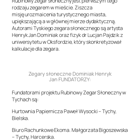
Rubinowy zegar słoneczny jest pierwszym tego
rodzaju zegarem w mieście. Ziszcza
misję urozmaicenia turystycznego miasta,
upiększającą a w głównej mierze dydaktyczną.
Autorami Tyskiego zegara słonecznego są artysta
Henryk Jan Dominiak oraz fizyk dr Lucjan Pajdzik z
uniwersytetu w Oksfordzie, który skonkretyzował
kalkulacje dla zegara.
.
Zegary słoneczne Dominiak Henryk
Jan FUNDATORZY:
Fundatorami projektu Rubinowy Zegar Słoneczny w
Tychach są:
Hurtownia Papiernicza Paweł Wysocki – Tychy,
Bielska.
Biuro Rachunkowe Ekoma. Małgorzata Bigoszewska
– Tychy, Harcerska.