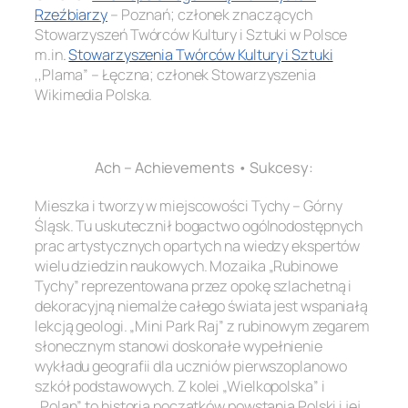
Rzeźbiarzy
– Poznań; członek znaczących
Stowarzyszeń Twórców Kultury i Sztuki w Polsce
m.in
.
Stowarzyszenia Twórców Kultury i Sztuki
,,Plama” – Łęczna; członek Stowarzyszenia
Wikimedia Polska.
.
Ach – Achievements • Sukcesy:
Mieszka i tworzy w miejscowości Tychy – Górny
Śląsk. Tu uskutecznił bogactwo ogólnodostępnych
prac artystycznych opartych na wiedzy ekspertów
wielu dziedzin naukowych. Mozaika „Rubinowe
Tychy” reprezentowana przez opokę szlachetną i
dekoracyjną niemalże całego świata jest wspaniałą
lekcją geologi. „Mini Park Raj” z rubinowym zegarem
słonecznym stanowi doskonałe wypełnienie
wykładu geografii dla uczniów pierwszoplanowo
szkół podstawowych. Z kolei „Wielkopolska” i
„Polan” to historia początków powstania Polski i jej