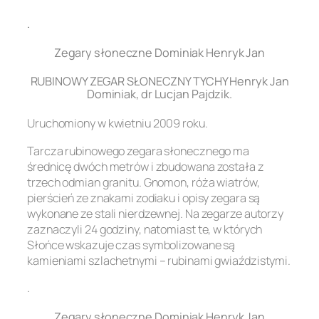
.
Zegary słoneczne Dominiak Henryk Jan
RUBINOWY ZEGAR SŁONECZNY TYCHY Henryk Jan
Dominiak, dr Lucjan Pajdzik.
Uruchomiony w kwietniu 2009 roku.
Tarcza rubinowego zegara słonecznego ma
średnicę dwóch metrów i zbudowana została z
trzech odmian granitu. Gnomon, róża wiatrów,
pierścień ze znakami zodiaku i opisy zegara są
wykonane ze stali nierdzewnej. Na zegarze autorzy
zaznaczyli 24 godziny, natomiast te, w których
Słońce wskazuje czas symbolizowane są
kamieniami szlachetnymi – rubinami gwiaździstymi.
.
Zegary słoneczne Dominiak Henryk Jan