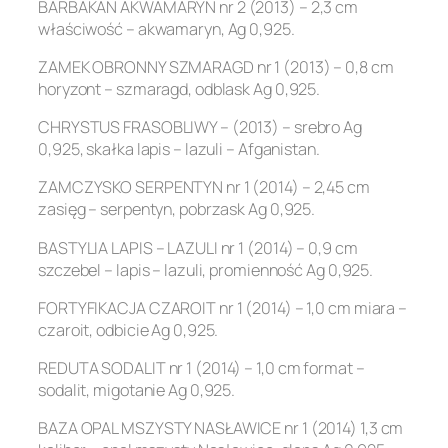
BARBAKAN AKWAMARYN nr 2 (2013) – 2,3 cm
właściwość – akwamaryn, Ag 0,925.
ZAMEK OBRONNY SZMARAGD nr 1 (2013) – 0,8 cm
horyzont – szmaragd, odblask Ag 0,925.
CHRYSTUS FRASOBLIWY – (2013) – srebro Ag
0,925, skałka lapis – lazuli – Afganistan.
ZAMCZYSKO SERPENTYN nr 1 (2014) – 2,45 cm
zasięg – serpentyn, pobrzask Ag 0,925.
BASTYLIA LAPIS – LAZULI nr 1 (2014) – 0,9 cm
szczebel – lapis – lazuli, promienność Ag 0,925.
FORTYFIKACJA CZAROIT nr 1 (2014) – 1,0 cm miara –
czaroit, odbicie Ag 0,925.
REDUTA SODALIT nr 1 (2014) – 1,0 cm format –
sodalit, migotanie Ag 0,925.
BAZA OPAL MSZYSTY NASŁAWICE nr 1 (2014) 1,3 cm