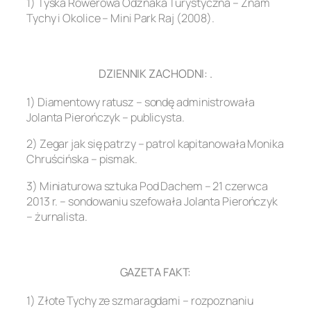
1) Tyska Rowerowa Odznaka Turystyczna – Znam
Tychy i Okolice – Mini Park Raj (2008).
.
DZIENNIK ZACHODNI: .
1) Diamentowy ratusz – sondę administrowała
Jolanta Pierończyk – publicysta.
2) Zegar jak się patrzy – patrol kapitanowała Monika
Chruścińska – pismak.
3) Miniaturowa sztuka Pod Dachem – 21 czerwca
2013 r. – sondowaniu szefowała Jolanta Pierończyk
– żurnalista.
.
GAZETA FAKT:
1) Złote Tychy ze szmaragdami – rozpoznaniu