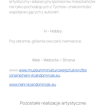
artystyczny i edukacyjny sponsorów, mieszkańców
nie tylko pochodzących z Tychów i znakomitości
współpracujących z autorem.
.
H – Hobby:
Psy obronne, głównie owczarki niemieckie.
.
Web – Website • Strona
www:
www.
muzeumminiaturowejsztukiprofes
jonalnejhenrykjandominiak.eu
;
www.henrykjandominiak.eu
.
.
Pozostałe realizacje artystyczne: