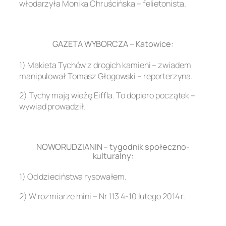
włodarzyła Monika Chruścińska – felietonista.
.
GAZETA WYBORCZA – Katowice:
1) Makieta Tychów z drogich kamieni – zwiadem
manipulował Tomasz Głogowski – reporterzyna.
2) Tychy mają wieżę Eiffla. To dopiero początek –
wywiad prowadził.
.
NOWORUDZIANIN – tygodnik społeczno-
kulturalny:
1) Od dzieciństwa rysowałem.
2) W rozmiarze mini – Nr 113 4-10 lutego 2014 r.
.