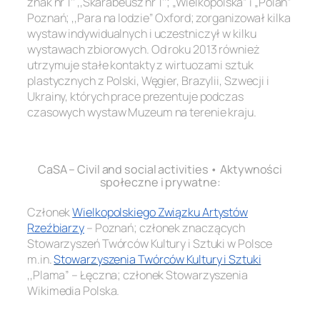
znak nr 1’’ ,,Skarabeusz nr 1’’; „Wielkopolska” i „Polan”
Poznań; ,,Para na lodzie’’ Oxford; zorganizował kilka
wystaw indywidualnych i uczestniczył w kilku
wystawach zbiorowych. Od roku 2013 również
utrzymuje stałe kontakty z wirtuozami sztuk
plastycznych z Polski, Węgier, Brazylii, Szwecji i
Ukrainy, których prace prezentuje podczas
czasowych wystaw Muzeum na terenie kraju.
.
CaSA – Civil and social activities • Aktywności
społeczne i prywatne:
Członek
Wielkopolskiego Związku Artystów
Rzeźbiarzy
– Poznań; członek znaczących
Stowarzyszeń Twórców Kultury i Sztuki w Polsce
m.in
.
Stowarzyszenia Twórców Kultury i Sztuki
,,Plama” – Łęczna; członek Stowarzyszenia
Wikimedia Polska.
.