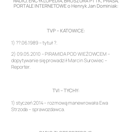
RADIO, ENCYKLOPEDIA, BROSZURA PTTK, PRASA,
PORTALE INTERNETOWE o Henryk Jan Dominiak:
.
TVP – KATOWICE:
1) ??.06.1989 – tytuł ?.
2) 09.05.2010 – PIRAMIDA POD WIEŻOWCEM –
dopytywanie się prowadził Marcin Surowiec –
Reporter.
.
TVI – TYCHY:
1) styczeń 2014 – rozmową manewrowała Ewa
Strzoda – sprawozdawca.
.