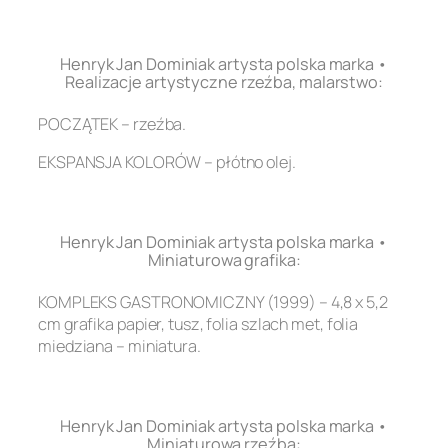
.
Henryk Jan Dominiak artysta polska marka •
Realizacje artystyczne rzeźba, malarstwo:
POCZĄTEK – rzeźba.
EKSPANSJA KOLORÓW – płótno olej.
.
Henryk Jan Dominiak artysta polska marka •
Miniaturowa grafika:
KOMPLEKS GASTRONOMICZNY (1999) – 4,8 x 5,2
cm grafika papier, tusz, folia szlach met, folia
miedziana – miniatura.
.
Henryk Jan Dominiak artysta polska marka •
Miniaturowa rzeźba: