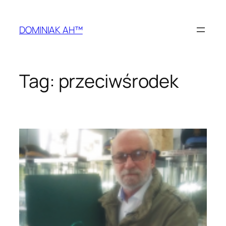
Przejdź
do
DOMINIAK AH™
treści
Tag:
przeciwśrodek