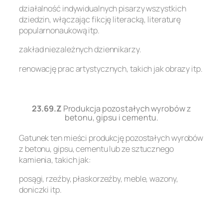
działalność indywidualnych pisarzy wszystkich
dziedzin, włączając fikcję literacką, literaturę
popularnonaukową itp.
zakład niezależnych dziennikarzy.
renowację prac artystycznych, takich jak obrazy itp.
.
23.69.Z
Produkcja pozostałych wyrobów z
betonu, gipsu i cementu.
Gatunek ten mieści produkcję pozostałych wyrobów
z betonu, gipsu, cementu lub ze sztucznego
kamienia, takich jak:
posągi, rzeźby, płaskorzeźby, meble, wazony,
doniczki itp.
.