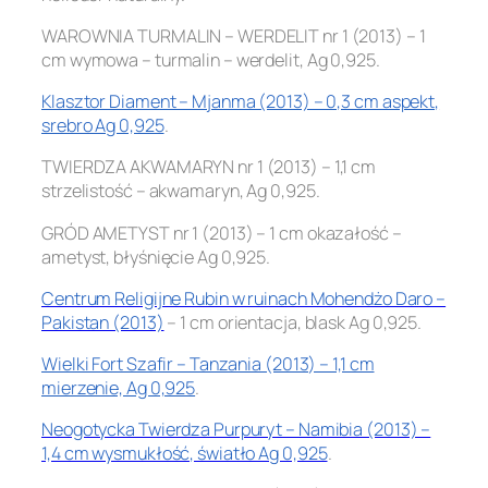
WAROWNIA TURMALIN – WERDELIT nr 1 (2013) – 1
cm wymowa – turmalin – werdelit, Ag 0,925.
Klasztor Diament – Mjanma (2013) – 0,3 cm aspekt,
srebro Ag 0,925
.
TWIERDZA AKWAMARYN nr 1 (2013) – 1,1 cm
strzelistość – akwamaryn, Ag 0,925.
GRÓD AMETYST nr 1 (2013) – 1 cm okazałość –
ametyst, błyśnięcie Ag 0,925.
Centrum Religijne Rubin w ruinach Mohendżo Daro –
Pakistan (2013)
– 1 cm orientacja, blask Ag 0,925.
Wielki Fort Szafir – Tanzania (2013) – 1,1 cm
mierzenie, Ag 0,925
.
Neogotycka Twierdza Purpuryt – Namibia (2013) –
1,4 cm wysmukłość, światło Ag 0,925
.