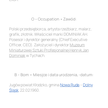
.
O – Occupation • Zawód:
Polski przedsiębiorca, artysta rzeźbiarz, malarz,
grafik, złotnik. Właściciel marki DOMINIAK AH.
Posesor i dyrektor generalny (Chief Executive
Officer, CEO). Założyciel i dyrektor
Muzeum
Miniaturowej Sztuki Profesjonalnej Henryk Jan
Dominiak
w Tychach.
.
B – Born • Miesjce i data urodzenia, -datum:
Jugów powiat Kłodzko, gmina
Nowa Ruda
–
Dolny
Śląsk
, 22.02.1960.
.