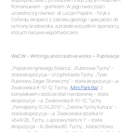
Romaniukiem – grafikiem. W jego twórczości
uczestniczą również: dr Lucjan Pajdzik – fizyk z
Oxfordu, eksperci z zakresu geologii i specjaliści ds.
ochrony środowiska, a przede wszystkim sponsorzy,
których nazywa współtwórcami.
.
WaCW – Writings and creative works • Publikacje:
„Popiersie Ignacego Solarza”, „Rubinowe Tychy” –
stała ekspozycja – Urząd Miasta Tychy; „Tyski
Rubinowy Zegar Słoneczny” – stała ekspozycja – ul.
Żwakowska 8-10-12, Tychy; „
Mini Park Raj
” z
kompleksem rzeźb ze stali nierdzewnej – stała
ekspozycja – ul. Żwakowska 8-10-12; Tychy
„Pamiętamy 10.04.2010” i „Zielone Tychy Kultura” –
stała ekspozycja – ul. Żwakowska działka nr
4549/26; Tychy ,,Lapisowy herb nr 1’’ – stała
ekspozycja – Al. Bielska 80, Tychy; ,,Malachitowy