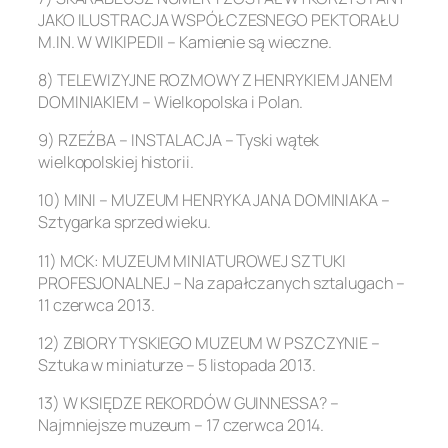
JAKO ILUSTRACJA WSPÓŁCZESNEGO PEKTORAŁU
M.IN. W WIKIPEDII – Kamienie są wieczne.
8) TELEWIZYJNE ROZMOWY Z HENRYKIEM JANEM
DOMINIAKIEM – Wielkopolska i Polan.
9) RZEŹBA – INSTALACJA – Tyski wątek
wielkopolskiej historii.
10) MINI – MUZEUM HENRYKA JANA DOMINIAKA –
Sztygarka sprzed wieku.
11) MCK: MUZEUM MINIATUROWEJ SZTUKI
PROFESJONALNEJ – Na zapałczanych sztalugach –
11 czerwca 2013.
12) ZBIORY TYSKIEGO MUZEUM W PSZCZYNIE –
Sztuka w miniaturze – 5 listopada 2013.
13) W KSIĘDZE REKORDÓW GUINNESSA? –
Najmniejsze muzeum – 17 czerwca 2014.