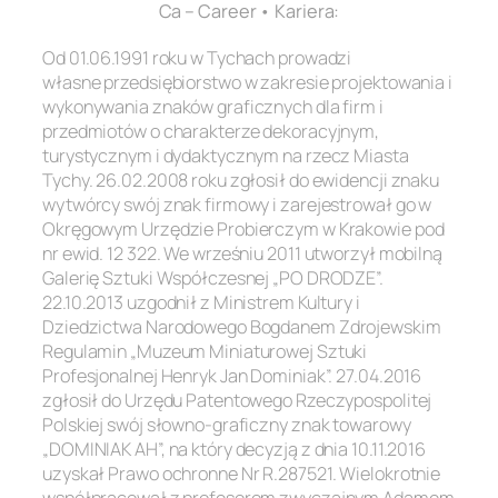
Ca – Career • Kariera:
Od 01.06.1991 roku w Tychach prowadzi
własne przedsiębiorstwo w zakresie projektowania i
wykonywania znaków graficznych dla firm i
przedmiotów o charakterze dekoracyjnym,
turystycznym i dydaktycznym na rzecz Miasta
Tychy. 26.02.2008 roku zgłosił do ewidencji znaku
wytwórcy swój znak firmowy i zarejestrował go w
Okręgowym Urzędzie Probierczym w Krakowie pod
nr ewid. 12 322. We wrześniu 2011 utworzył mobilną
Galerię Sztuki Współczesnej „PO DRODZE”.
22.10.2013 uzgodnił z Ministrem Kultury i
Dziedzictwa Narodowego Bogdanem Zdrojewskim
Regulamin „Muzeum Miniaturowej Sztuki
Profesjonalnej Henryk Jan Dominiak”. 27.04.2016
zgłosił do Urzędu Patentowego Rzeczypospolitej
Polskiej swój słowno-graficzny znak towarowy
„DOMINIAK AH”, na który decyzją z dnia 10.11.2016
uzyskał Prawo ochronne Nr R.287521. Wielokrotnie
współpracował z profesorem zwyczajnym Adamem