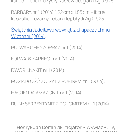
kaliber – opal mszysty Nasławice, glans Ag 0,925.
BARBARA nr 1 (2014) 1,22 cm x 1,85 cm – ikona
koszulka – czarny heban olej, błysk Ag 0,925.
Świątynia Jadeitowa wewnątrz drapaczy chmur –
Wietnam (2014)
.
BULWAR CHRYZOPRAZ nr 1 (2014).
FOLWARK KARNEOL nr 1 (2014).
DWÓR UNAKIT nr 1 (2014).
POSIADŁOŚĆ ZOISYT Z RUBINEM nr 1 (2014).
HACJENDA AMAZONIT nr 1 (2014).
RUINY SERPENTYNIT Z DOLOMITEM nr 1 (2014).
.
Henryk Jan Dominiak inicjator • Wywiady: TV,