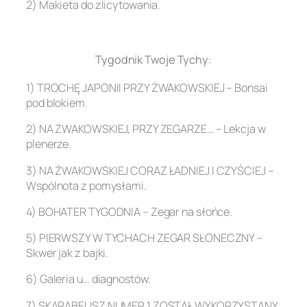
2) Makieta do zlicytowania.
.
Tygodnik Twoje Tychy:
1) TROCHĘ JAPONII PRZY ŻWAKOWSKIEJ – Bonsai
pod blokiem.
2) NA ŻWAKOWSKIEJ, PRZY ZEGARZE… – Lekcja w
plenerze.
3) NA ŻWAKOWSKIEJ CORAZ ŁADNIEJ I CZYŚCIEJ –
Wspólnota z pomysłami.
4) BOHATER TYGODNIA – Zegar na słońce.
5) PIERWSZY W TYCHACH ZEGAR SŁONECZNY –
Skwer jak z bajki.
6) Galeria u… diagnostów.
7) SKARABEUSZ NUMER 1 ZOSTAŁ WYKORZYSTANY