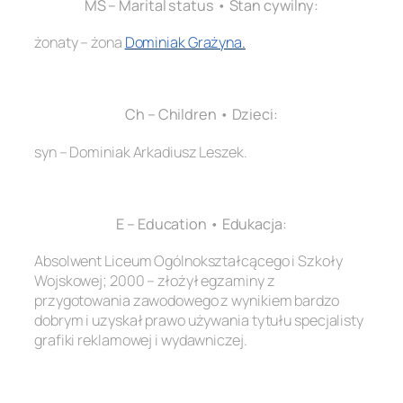
MS – Marital status • Stan cywilny:
żonaty – żona
Dominiak Grażyna
.
.
Ch – Children • Dzieci:
syn – Dominiak Arkadiusz Leszek.
.
E – Education • Edukacja:
Absolwent Liceum Ogólnokształcącego i Szkoły
Wojskowej; 2000 – złożył egzaminy z
przygotowania zawodowego z wynikiem bardzo
dobrym i uzyskał prawo używania tytułu specjalisty
grafiki reklamowej i wydawniczej.
.