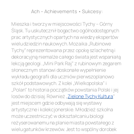
Ach – Achievements • Sukcesy:
Mieszka i tworzy w miejscowości Tychy – Górny
Śląsk. Tu uskutecznił bogactwo ogólnodostępnych
prac artystycznych opartych na wiedzy ekspertów
wielu dziedzin naukowych. Mozaika „Rubinowe
Tychy” reprezentowana przez opokę szlachetną i
dekoracyjną niemalże całego świata jest wspaniałą
lekcją geologi. „Mini Park Raj” z rubinowym zegarem
słonecznym stanowi doskonałe wypełnienie
wykładu geografii dla uczniów pierwszoplanowo
szkół podstawowych. Z kolei „Wielkopolska” i
„Polan” to historia początków powstania Polski i jej
losów do dzisiaj. Również „
Zielone Tychy Kultura
”
jest miejscem gdzie odbywają się wystawy
artystyczne i kolekcjonerskie. Młodzież szkolna
może uczestniczyć w dokształcaniu biologi
reżyserowanemu na planie miasta powstałego z
wielu gatunków krzewów. Jest to wspólny dorobek